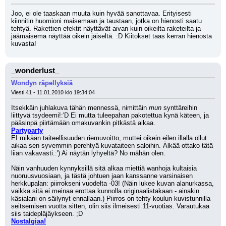
Joo, ei ole taaskaan muuta kuin hyvää sanottavaa. Erityisesti 
kiinnitin huomioni maisemaan ja taustaan, jotka on hienosti saatu 
tehtyä. Rakettien efektit näyttävät aivan kuin oikeilta raketeilta ja 
jäämaisema näyttää oikein jäiseltä. :D Kiitokset taas kerran hienosta 
kuvasta!
_wonderlust_
Wondyn räpellyksiä
Viesti 41 - 11.01.2010 klo 19:34:04
Itsekkäin juhlakuva tähän mennessä, nimittäin 
mun 
synttäreihin 
liittyvä tsydeemi!:'D Ei mutta tuleepahan pakotettua kynä käteen, ja 
pääsinpä piirtämään omakuvankin pitkästä aikaa.
Partyparty
EI mikään taiteellisuuden riemuvoitto, muttei oikein eilen illalla ollut 
aikaa sen syvemmin perehtyä kuvataiteen saloihin. Älkää ottako tätä 
liian vakavasti.:') Ai näytän lyhyeltä? No mähän olen.
Näin vanhuuden kynnyksillä sitä alkaa miettiä wanhoja kultaisia 
nuoruusvuosiaan, ja tästä johtuen jaan kanssanne varsinaisen 
herkkupalan: piirrokseni vuodelta -03! (Näin lukee kuvan alanurkassa, 
vaikka sitä ei meinaa erottaa kunnolla originaalistakaan - ainakin 
käsialani on säilynyt ennallaan.) Piirros on tehty koulun kuvistunnilla 
seitsemisen vuotta sitten, olin siis ilmeisesti 11-vuotias. Varautukaa 
siis taidepläjäykseen. ;D 
Nostalgiaa!