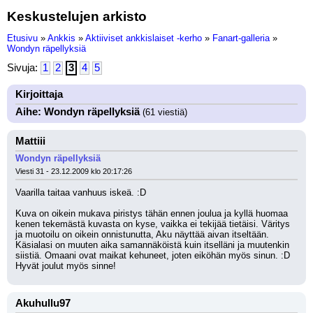
Keskustelujen arkisto
Etusivu
»
Ankkis
»
Aktiiviset ankkislaiset -kerho
»
Fanart-galleria
»
Wondyn räpellyksiä
Sivuja:
1
2
3
4
5
Kirjoittaja
Aihe: Wondyn räpellyksiä
(61 viestiä)
Mattiii
Wondyn räpellyksiä
Viesti 31 - 23.12.2009 klo 20:17:26
Vaarilla taitaa vanhuus iskeä. :D 
Kuva on oikein mukava piristys tähän ennen joulua ja kyllä huomaa 
kenen tekemästä kuvasta on kyse, vaikka ei tekijää tietäisi. Väritys 
ja muotoilu on oikein onnistunutta, Aku näyttää aivan itseltään. 
Käsialasi on muuten aika samannäköistä kuin itselläni ja muutenkin 
siistiä. Omaani ovat maikat kehuneet, joten eiköhän myös sinun. :D 
Hyvät joulut myös sinne!
Akuhullu97