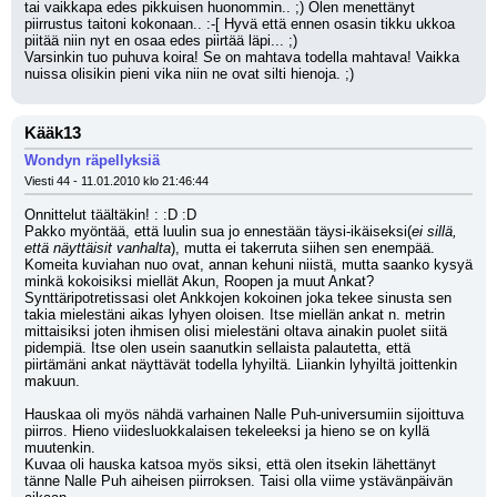
tai vaikkapa edes pikkuisen huonommin.. ;) Olen menettänyt 
piirrustus taitoni kokonaan.. :-[ Hyvä että ennen osasin tikku ukkoa 
piitää niin nyt en osaa edes piirtää läpi... ;) 
Varsinkin tuo puhuva koira! Se on mahtava todella mahtava! Vaikka 
nuissa olisikin pieni vika niin ne ovat silti hienoja. ;)
Kääk13
Wondyn räpellyksiä
Viesti 44 - 11.01.2010 klo 21:46:44
Onnittelut täältäkin! : :D :D 
Pakko myöntää, että luulin sua jo ennestään täysi-ikäiseksi(
ei sillä, 
että näyttäisit vanhalta
), mutta ei takerruta siihen sen enempää.
Komeita kuviahan nuo ovat, annan kehuni niistä, mutta saanko kysyä 
minkä kokoisiksi miellät Akun, Roopen ja muut Ankat?
Synttäripotretissasi olet Ankkojen kokoinen joka tekee sinusta sen 
takia mielestäni aikas lyhyen oloisen. Itse miellän ankat n. metrin 
mittaisiksi joten ihmisen olisi mielestäni oltava ainakin puolet siitä 
pidempiä. Itse olen usein saanutkin sellaista palautetta, että 
piirtämäni ankat näyttävät todella lyhyiltä. Liiankin lyhyiltä joittenkin 
makuun.
Hauskaa oli myös nähdä varhainen Nalle Puh-universumiin sijoittuva 
piirros. Hieno viidesluokkalaisen tekeleeksi ja hieno se on kyllä 
muutenkin.
Kuvaa oli hauska katsoa myös siksi, että olen itsekin lähettänyt 
tänne Nalle Puh aiheisen piirroksen. Taisi olla viime ystävänpäivän 