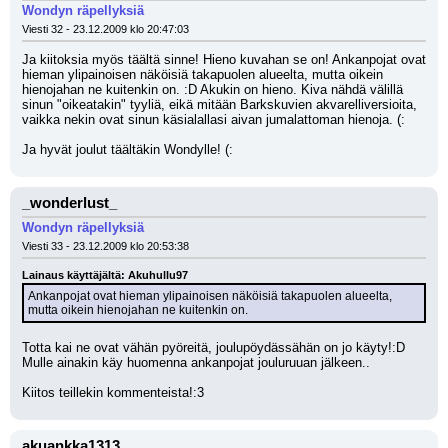
Wondyn räpellyksiä
Viesti 32 - 23.12.2009 klo 20:47:03
Ja kiitoksia myös täältä sinne! Hieno kuvahan se on! Ankanpojat ovat 
hieman ylipainoisen näköisiä takapuolen alueelta, mutta oikein 
hienojahan ne kuitenkin on. :D Akukin on hieno. Kiva nähdä välillä 
sinun "oikeatakin" tyyliä, eikä mitään Barkskuvien akvarelliversioita, 
vaikka nekin ovat sinun käsialallasi aivan jumalattoman hienoja. (:
Ja hyvät joulut täältäkin Wondylle! (:
_wonderlust_
Wondyn räpellyksiä
Viesti 33 - 23.12.2009 klo 20:53:38
Lainaus käyttäjältä: Akuhullu97
Ankanpojat ovat hieman ylipainoisen näköisiä takapuolen alueelta, 
mutta oikein hienojahan ne kuitenkin on.
Totta kai ne ovat vähän pyöreitä, joulupöydässähän on jo käyty!:D 
Mulle ainakin käy huomenna ankanpojat jouluruuan jälkeen..
Kiitos teillekin kommenteista!:3
akuankka1313