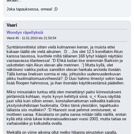
aikaan...
Joka tapauksessa, onnea! ;D
Vaari
Wondyn räpellyksiä
Viesti 45 - 11.01.2010 klo 21:50:54
Synttärionnittelut sitten vielä kolmannen kerran, ja muista ettei 
kukaan täällä ole vielä aikuinen. :D ...Jos olet 12,5 koroillakin Akun 
kanssa tasoissa, kuvittele miltä tällainen 168 lyhyt kääpiö näyttäisi 
vastaavassa tilanteessa! :'D Ehkä luotan itse enemmän Barksiin ja 
uskottelen näin Akun olevan alle metrinen. :') Mutta kyllä, olet 
näköisesi vaikka joskus sanoitkin olevan hankala arvioida itseään. 
Tällä kertaa Iineksen sormia ei näy, johtuisiko uudenvuodenkuvan 
pikku huolimattomuusvirheestä? ;D Uusi hahmo ilmestyi sekin taas 
lisää Roopen hahmossa, ja ihan itsenään käytöksestänsä päätellen.
Miksi minustakin tuntuu että olen menettänyt paitsi kiinnostukseni 
piirtämistä kohtaan, myös kyvyn kehittyä siinä. o_< Kuva näyttää 
juuri siltä kuin silloin ennen, konstailemattoman selkeältä kaikista 
yksityiskohdistaan huolimatta. Onko tämä yleistäkin, tapahtuuko 
tällaista siis muillekin? :'D Hianosti ovat pehmot onnistuneet, ei 
moitteen sanaa. Käsialasta on paha sanoa mitään tällä näöllä, erotan 
kyllä että siinä lukee kokonaisuudessaan vuosi 2003, mutta taitaa se 
varhaiseläke jo kolkutella ovella.
Meikällä on viime aikoina ollut melko hiljaista piirustelun saralla, 