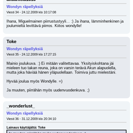
Wondyn räpellyksiä
Viesti 34 - 24.12.2009 klo 10:17:08
Ihana, Miguelmainen piirrustustyyli... :) Ja ihana, lämminhenkinen ja 
joulumieltä levittävä piirros. Kiitos wondylle!
Toke
Wondyn räpellyksiä
Viesti 35 - 24.12.2009 klo 17:27:15
Mainio joulukuva. :) Ei mitään valitettavaa. Yksityiskohtana jäi 
mieleen tuo takan reuna, joka on varsin terävä Akun alapuolella, 
mutta joka häviää hänen yläpuolellaan. Toimiva juttu mielestäni.
Hyvää joulua myös Wondylle. =)
Ja muuten, piirrähän myös uudenvuodenkuva. ;)
_wonderlust_
Wondyn räpellyksiä
Viesti 36 - 31.12.2009 klo 20:34:10
Lainaus käyttäjältä: Toke