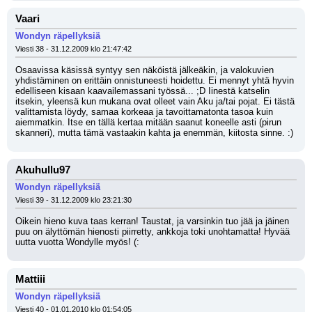
Vaari
Wondyn räpellyksiä
Viesti 38 - 31.12.2009 klo 21:47:42
Osaavissa käsissä syntyy sen näköistä jälkeäkin, ja valokuvien 
yhdistäminen on erittäin onnistuneesti hoidettu. Ei mennyt yhtä hyvin 
edelliseen kisaan kaavailemassani työssä... ;D Iinestä katselin 
itsekin, yleensä kun mukana ovat olleet vain Aku ja/tai pojat. Ei tästä 
valittamista löydy, samaa korkeaa ja tavoittamatonta tasoa kuin 
aiemmatkin. Itse en tällä kertaa mitään saanut koneelle asti (pirun 
skanneri), mutta tämä vastaakin kahta ja enemmän, kiitosta sinne. :)
Akuhullu97
Wondyn räpellyksiä
Viesti 39 - 31.12.2009 klo 23:21:30
Oikein hieno kuva taas kerran! Taustat, ja varsinkin tuo jää ja jäinen 
puu on älyttömän hienosti piirretty, ankkoja toki unohtamatta! Hyvää 
uutta vuotta Wondylle myös! (:
Mattiii
Wondyn räpellyksiä
Viesti 40 - 01.01.2010 klo 01:54:05