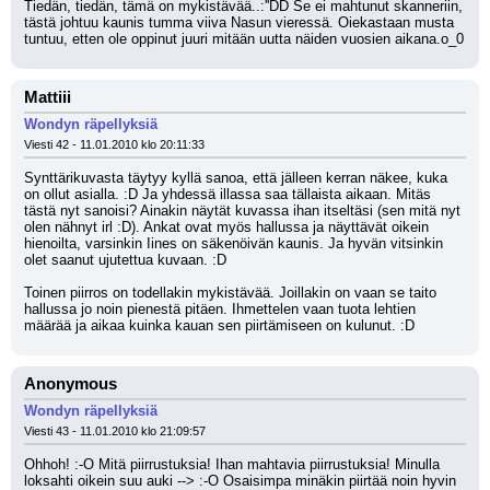
Tiedän, tiedän, tämä on mykistävää..:''DD Se ei mahtunut skanneriin, 
tästä johtuu kaunis tumma viiva Nasun vieressä. Oiekastaan musta 
tuntuu, etten ole oppinut juuri mitään uutta näiden vuosien aikana.o_0
Mattiii
Wondyn räpellyksiä
Viesti 42 - 11.01.2010 klo 20:11:33
Synttärikuvasta täytyy kyllä sanoa, että jälleen kerran näkee, kuka 
on ollut asialla. :D Ja yhdessä illassa saa tällaista aikaan. Mitäs 
tästä nyt sanoisi? Ainakin näytät kuvassa ihan itseltäsi (sen mitä nyt 
olen nähnyt irl :D). Ankat ovat myös hallussa ja näyttävät oikein 
hienoilta, varsinkin Iines on säkenöivän kaunis. Ja hyvän vitsinkin 
olet saanut ujutettua kuvaan. :D
Toinen piirros on todellakin mykistävää. Joillakin on vaan se taito 
hallussa jo noin pienestä pitäen. Ihmettelen vaan tuota lehtien 
määrää ja aikaa kuinka kauan sen piirtämiseen on kulunut. :D
Anonymous
Wondyn räpellyksiä
Viesti 43 - 11.01.2010 klo 21:09:57
Ohhoh! :-O Mitä piirrustuksia! Ihan mahtavia piirrustuksia! Minulla 
loksahti oikein suu auki --> :-O Osaisimpa minäkin piirtää noin hyvin 