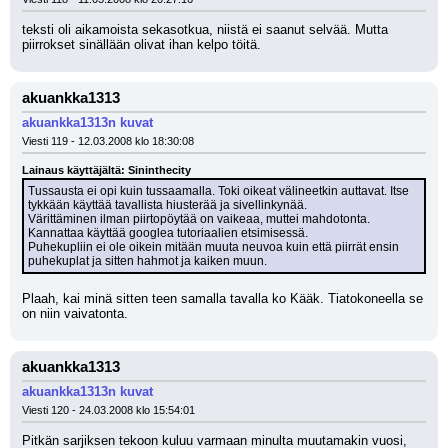
teksti oli aikamoista sekasotkua, niistä ei saanut selvää. Mutta 
piirrokset sinällään olivat ihan kelpo töitä.
akuankka1313
akuankka1313n kuvat
Viesti 119 - 12.03.2008 klo 18:30:08
Lainaus käyttäjältä: Sininthecity
Tussausta ei opi kuin tussaamalla. Toki oikeat välineetkin auttavat. Itse 
tykkään käyttää tavallista hiusterää ja sivellinkynää.
Värittäminen ilman piirtopöytää on vaikeaa, muttei mahdotonta. 
Kannattaa käyttää googlea tutoriaalien etsimisessä.
Puhekupliin ei ole oikein mitään muuta neuvoa kuin että piirrät ensin 
puhekuplat ja sitten hahmot ja kaiken muun.
Plaah, kai minä sitten teen samalla tavalla ko Kääk. Tiatokoneella se 
on niin vaivatonta.
akuankka1313
akuankka1313n kuvat
Viesti 120 - 24.03.2008 klo 15:54:01
Pitkän sarjiksen tekoon kuluu varmaan minulta muutamakin vuosi, 