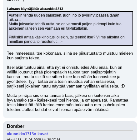
Lainaus käyttäjältä: akuankka1313
Ajattelin tehdä uuden sarjiksen, juoni no jo pyörinyt päässä tähän 
aikaa...
Mutta jaksanko tehdä uutta, se on varmasti paljon pidempi kuin tuo 
äskeinen ja teen sen varmaan eri taktiikallakin.
Pitäisikö antaa käsikirjoitus jollekin, tai teenkö itse? Viime aikoina on 
nimittäin piirtotaito ruostunut... :-
Tee ihmeeessä itse kokonaan, siinä se piirustustaito muistuu mieleen 
kun sarjista tekee. 
Itselläkin tuntuu aina, että nyt ei onnistu edes Aku enää, kun on 
välillä joutunut pitää pidempääkin taukoa tuon sarjisprojektini 
kanssa...mutta sieltä se sitten tulee kun vähän luonnostelee ja 
pyörittelee. Tyyli taitaa aina tosin muuttua vähän erilaiseksi, 
sarjikseni jokainen ruutu näyttää varmaan tyyliltään erilaiselta. :D
Mutta piirräpä siis oma tarinasti taas, jälkesi on kuitenkin aika 
hyvännäköistä - ikäiseksesi tosi hienoa, ja omaperäistä. Kannattaa 
tosin kiinnittää tällä kertaa enemmän tarkkuutta mm. puhekuplien 
tekstiin. Jotkut kohdat olivat hieman epäselvän näköisiä.
Bomber
akuankka1313n kuvat
Viesti 118 - 11.03.2008 klo 20:27:16