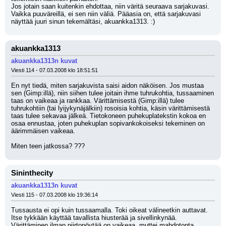
Jos jotain saan kuitenkin ehdottaa, niin väritä seuraava sarjakuvasi. 
Vaikka puuväreillä, ei sen niin väliä. Pääasia on, että sarjakuvasi 
näyttää juuri sinun tekemältäsi, akuankka1313. :)
akuankka1313
akuankka1313n kuvat
Viesti 114 - 07.03.2008 klo 18:51:51
En nyt tiedä, miten sarjakuvista saisi aidon näköisen. Jos mustaa 
sen (Gimp:illä), niin siihen tulee joitain ihme tuhrukohtia, tussaaminen 
taas on vaikeaa ja rankkaa. Värittämisestä (Gimp:illä) tulee 
tuhrukohtiin (tai lyijykynäjälkiin) rosoisia kohtia, käsin värittämisestä 
taas tulee sekavaa jälkeä. Tietokoneen puhekuplatekstin kokoa en 
osaa ennustaa, joten puhekuplan sopivankokoiseksi tekeminen on 
äärimmäisen vaikeaa.
Miten teen jatkossa? ???
Sininthecity
akuankka1313n kuvat
Viesti 115 - 07.03.2008 klo 19:36:14
Tussausta ei opi kuin tussaamalla. Toki oikeat välineetkin auttavat. 
Itse tykkään käyttää tavallista hiusterää ja sivellinkynää.
Värittäminen ilman piirtopöytää on vaikeaa, muttei mahdotonta. 