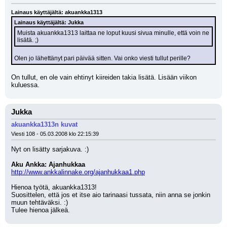
Lainaus käyttäjältä: akuankka1313
Lainaus käyttäjältä: Jukka
Muista akuankka1313 laittaa ne loput kuusi sivua minulle, että voin ne 
lisätä. ;)
Olen jo lähettänyt pari päivää sitten. Vai onko viesti tullut perille?
On tullut, en ole vain ehtinyt kiireiden takia lisätä. Lisään viikon 
kuluessa.
Jukka
akuankka1313n kuvat
Viesti 108 - 05.03.2008 klo 22:15:39
Nyt on lisätty sarjakuva. :)
Aku Ankka: Ajanhukkaa
http://www.ankkalinnake.org/ajanhukkaa1.php
Hienoa työtä, akuankka1313! 
Suosittelen, että jos et itse aio tarinaasi tussata, niin anna se jonkin 
muun tehtäväksi. :) 
Tulee hienoa jälkeä.