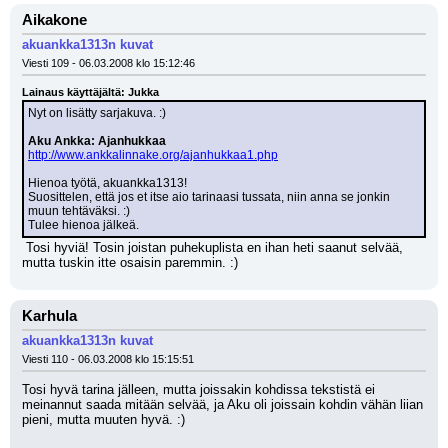
Aikakone
akuankka1313n kuvat
Viesti 109 - 06.03.2008 klo 15:12:46
Lainaus käyttäjältä: Jukka
Nyt on lisätty sarjakuva. :)
Aku Ankka: Ajanhukkaa
http://www.ankkalinnake.org/ajanhukkaa1.php
Hienoa työtä, akuankka1313! 
Suosittelen, että jos et itse aio tarinaasi tussata, niin anna se jonkin 
muun tehtäväksi. :) 
Tulee hienoa jälkeä.
 Tosi hyviä! Tosin joistan puhekuplista en ihan heti saanut selvää, 
mutta tuskin itte osaisin paremmin. :)
Karhula
akuankka1313n kuvat
Viesti 110 - 06.03.2008 klo 15:15:51
Tosi hyvä tarina jälleen, mutta joissakin kohdissa tekstistä ei 
meinannut saada mitään selvää, ja Aku oli joissain kohdin vähän liian 
pieni, mutta muuten hyvä. :) 