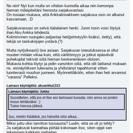
No niin! Nyt kun mulla on vihdoin kunnolla aikaa niin kerrompa 
hieman mileipiteitäni hienosta sarjakuvastasi.
On tosiaan mukava, että Ankkalinnakkeen sarjakuva osio on alkanut 
kasvamaan. :D
Sarjakuvassasi on selvä italialainen henki. Juoni tosin voisi löytyä 
ihan Aku Ankka lehdestä.
Kolmirivinen ruutujako paljastaa heti(piirtotyylin lisäksi, tietty), että 
tekijä on taskukirjojen ystävä.(?)
Mutta nyt(oikeasti) itse asiaan. Sarjakuvan toteutuksessa ei ollut 
muuten mitään vikaa kuin, että värittömyys ja jotkut epäselvät 
puhekuplat tekivät siitä hieman keskeneräisen oloisen.
Mukavia kohtia löytyi ja pidin varsinkin siitä, että olit laittanut mukaan 
ns. esinäytöksen tulevasta ja yhdistänyt tapahtumat sitten 
luontevasti muuhun juoneen. Myönnettäköön, etten ihan heti arvannut 
"varasta" Pelleksi.
Lainaus käyttäjältä: akuankka1313
Lainaus käyttäjältä: Jukka
Suosittelen, että jos et itse aio tarinaasi tussata, niin anna se jonkin 
muun tehtäväksi. :) 
Tulee hienoa jälkeä.
Juu, mietin Kääkkiä, jos hänellä olisi aikaa...
Miksi juttu olisi tarvittun tussausta? Luulin, että se oli jo tehty?
Ja sarjakuvat kannattaa piirtää kokonaan itse, siten oppii sen 
tekemisen kaikkein parhaiten.