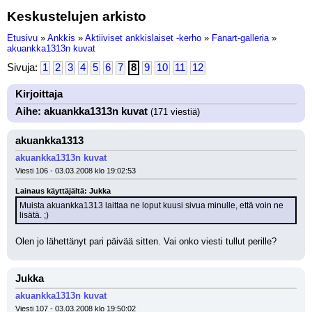
Keskustelujen arkisto
Etusivu
»
Ankkis
»
Aktiiviset ankkislaiset -kerho
»
Fanart-galleria
»
akuankka1313n kuvat
Sivuja:
1
2
3
4
5
6
7
8
9
10
11
12
Kirjoittaja
Aihe: akuankka1313n kuvat
(171 viestiä)
akuankka1313
akuankka1313n kuvat
Viesti 106 - 03.03.2008 klo 19:02:53
Lainaus käyttäjältä: Jukka
Muista akuankka1313 laittaa ne loput kuusi sivua minulle, että voin ne 
lisätä. ;)
Olen jo lähettänyt pari päivää sitten. Vai onko viesti tullut perille?
Jukka
akuankka1313n kuvat
Viesti 107 - 03.03.2008 klo 19:50:02