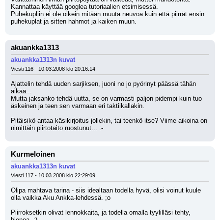
Kannattaa käyttää googlea tutoriaalien etsimisessä.
Puhekupliin ei ole oikein mitään muuta neuvoa kuin että piirrät ensin 
puhekuplat ja sitten hahmot ja kaiken muun.
akuankka1313
akuankka1313n kuvat
Viesti 116 - 10.03.2008 klo 20:16:14
Ajattelin tehdä uuden sarjiksen, juoni no jo pyörinyt päässä tähän 
aikaa...
Mutta jaksanko tehdä uutta, se on varmasti paljon pidempi kuin tuo 
äskeinen ja teen sen varmaan eri taktiikallakin.
Pitäisikö antaa käsikirjoitus jollekin, tai teenkö itse? Viime aikoina on 
nimittäin piirtotaito ruostunut... :-
Kurmeloinen
akuankka1313n kuvat
Viesti 117 - 10.03.2008 klo 22:29:09
Olipa mahtava tarina - siis idealtaan todella hyvä, olisi voinut kuule 
olla vaikka Aku Ankka-lehdessä. ;o
Piirroksetkin olivat lennokkaita, ja todella omalla tyylilläsi tehty, 
hienoa. :)