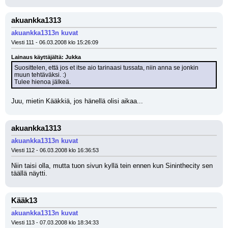
akuankka1313
akuankka1313n kuvat
Viesti 111 - 06.03.2008 klo 15:26:09
Lainaus käyttäjältä: Jukka
Suosittelen, että jos et itse aio tarinaasi tussata, niin anna se jonkin 
muun tehtäväksi. :) 
Tulee hienoa jälkeä.
Juu, mietin Kääkkiä, jos hänellä olisi aikaa...
akuankka1313
akuankka1313n kuvat
Viesti 112 - 06.03.2008 klo 16:36:53
Niin taisi olla, mutta tuon sivun kyllä tein ennen kun Sininthecity sen 
täällä näytti.
Kääk13
akuankka1313n kuvat
Viesti 113 - 07.03.2008 klo 18:34:33