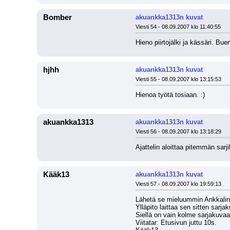
Bomber
akuankka1313n kuvat
Viesti 54 - 08.09.2007 klo 11:40:55
Hieno piirtojälki ja kässäri. Bue
hjhh
akuankka1313n kuvat
Viesti 55 - 08.09.2007 klo 13:15:53
Hienoa työtä tosiaan. :)
akuankka1313
akuankka1313n kuvat
Viesti 56 - 08.09.2007 klo 13:18:29
Ajattelin aloittaa pitemmän sarj
Kääk13
akuankka1313n kuvat
Viesti 57 - 08.09.2007 klo 19:59:13
Lähetä se mieluummin Ankkali
Ylläpito laittaa sen sitten sarja
Siellä on vain kolme sarjakuvaa
Viitatar: Etusivun juttu 10s.