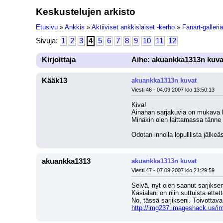
Keskustelujen arkisto
Etusivu
»
Ankkis
»
Aktiiviset ankkislaiset -kerho
»
Fanart-galleria
Sivuja:
1
2
3
4
5
6
7
8
9
10
11
12
Kirjoittaja
Aihe: akuankka1313n kuva
Kääk13
akuankka1313n kuvat
Viesti 46 - 04.09.2007 klo 13:50:13
Kiva!
Ainahan sarjakuvia on mukava lue
Minäkin olen laittamassa tänne t
Odotan innolla lopulllista jälkeäsi
akuankka1313
akuankka1313n kuvat
Viesti 47 - 07.09.2007 klo 21:29:59
Selvä, nyt olen saanut sarjiksen
Käsialani on niin suttuista ette
No, tässä sarjikseni. Toivottavas
http://img237.imageshack.us/