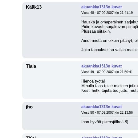
Kääk13
akuankka1313n kuvat
Viesti 48 - 07.09.2007 klo 21:41:19
Hauska ja omaperäinen sarjakuva
Pidin kovasti sarjakuvan piirtoj
Plussaa siitäkin.
Ainut mistä en oikein pitänyt, o
Joka tapauksessa vallan mainio
Tiala
akuankka1313n kuvat
Viesti 49 - 07.09.2007 klo 21:50:41
Hienoa työtä!
Minulla taas tulee mieleen jotku
Kesti hetki tajuta tuo juttu, mu
jho
akuankka1313n kuvat
Viesti 50 - 07.09.2007 klo 22:13:56
Ihan hyvää piirrosjälkeä 8)