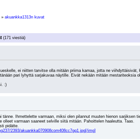
»
akuankka1313n kuvat
t
(171 viestiä)
skelle, ei niitten tarvitse olla mitään priima kamaa, jotta ne viihdyttäisivät,
änään pari lyhyttä sarjakuvaa näytille. Eivät nekään mitään mestariteoksia ole
. :)
i tänne. Ihmettelette varmaan, miksi olen pilannut muuten hienon sarjiksen tie
tte olleet varmaan saaneet selville siitä mitään. Pahoittelen haaleutta. Taas.
ti pidätte.
img237/2393/akuankka070908com408cc7gq1.jpg[/img]