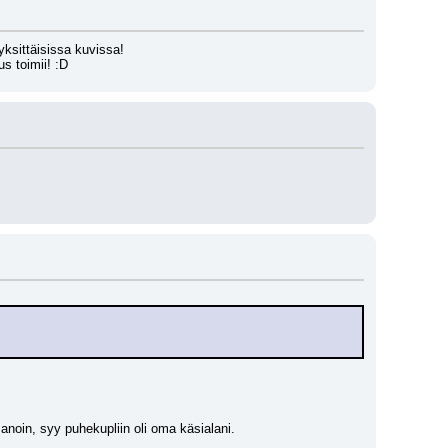
yksittäisissa kuvissa!
s toimii! :D
anoin, syy puhekupliin oli oma käsialani.