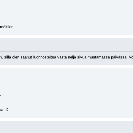
mältikin.
än, sillä olen saanut luonnosteltua vasta neljä sivua muutamassa päivässä. 
? 
aa :D