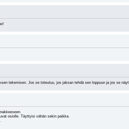
no!
iksen tekemisen. Jos se toteutuu, jos jaksan tehdä sen loppuun ja jos se näytt
nnakkeeseen.
kuvat osiolle. Täyttyisi vähän sekin paikka.
. 