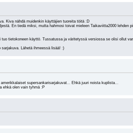
. Kiva nähdä muidenkin käyttäjien tuoreita töitä :D
äljestä. En tiedä miksi, mutta hahmosi toivat mieleen Taikaviitta2000 lehden piit
li tuo tietokoneen käyttö. Tussatussa ja väritetyssä versiossa se olisi ollut v
 sarjakuva. Lähetä ihmeessä lisää! :)
 amerikkalaiset supersankarisarjakuvat... Ehkä juuri noista kuplista...
tta ehkä olen vain tyhmä :P