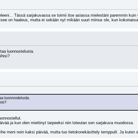
ieleeni... Tässä sarjakuvassa se toimii itse asiassa mielestäni paremmin kuin 
ritsee on haaleus, mutta ei sekään nyt mikään suuri miinus ole, kun kokonaisuu
ittaa luonnostelusta.
ihisi?
ttaa luonnostelusta.
hisi?
uonnostellut.
äivää ja kun olen miettinyt tarpeeksi niin toteutan sen sarjakuva muodossa.
ihe meni noin kaksi päivää, mutta tuo tietokonekäsittely temppuili. Ja kuten s