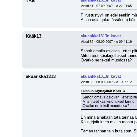
TKal
akuankka1313n kuvat
Viesti 51 - 07.09.2007 klo 22:21:05
Piirustustyyli on edelleenkin m
Ainoa asia, joka tässä(kin) häi
Kääk13
akuankka1313n kuvat
Viesti 52 - 08.09.2007 klo 09:41:19
Sanoit omalla osiollani, ettet pi
Miten teet käsikirjoitukset tarino
Ovatko ne teksti muodossa?
akuankka1313
akuankka1313n kuvat
Viesti 53 - 08.09.2007 klo 10:39:12
Lainaus käyttäjältä: Kääk13
Sanoit omalla osiollani, ettet pii
Miten teet käsikirjoitukset tarinoi
Ovatko ne teksti muodossa?
En minä ainakaan tätä tarinaa l
Käsikirjoituksen mietin monta p
Tämän tarinan tein hutaisten. Si