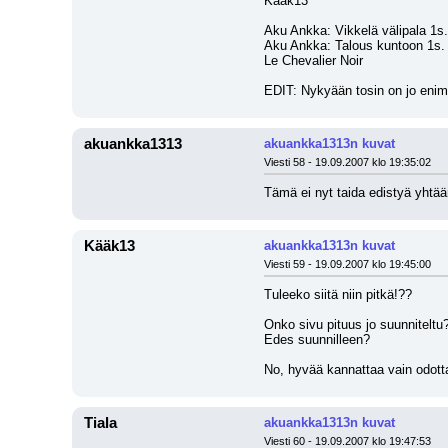
Kääk13
Aku Ankka: Vikkelä välipala 1s.
Aku Ankka: Talous kuntoon 1s.
Le Chevalier Noir
EDIT: Nykyään tosin on jo enim
akuankka1313
akuankka1313n kuvat
Viesti 58 - 19.09.2007 klo 19:35:02
Tämä ei nyt taida edistyä yhtä
Kääk13
akuankka1313n kuvat
Viesti 59 - 19.09.2007 klo 19:45:00
Tuleeko siitä niin pitkä!??
Onko sivu pituus jo suunniteltu
Edes suunnilleen?
No, hyvää kannattaa vain odott
Tiala
akuankka1313n kuvat
Viesti 60 - 19.09.2007 klo 19:47:53