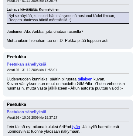
Viesti 24 - 01.12.2008 klo 18:28:46
Lainaus käyttäjältä: Kurmeloinen
Nyt se näyttää, kuin olisi hämmästyneenä nostanut kädet ilmaan, 
Roopen uhatessa häntä mörssärillä. :)
Jouluinen Aku Ankka, jota uhataan aseella?
Mutta oikein hienohan tuo on :D. Pokka pitää loppuun asti.
Peetukka
Peetukan sähellyksiä
Viesti 25 - 31.12.2008 klo 11:55:01
Uudenvuoden kunniaksi päätin piirustaa 
tällaisen
 kuvan.
Kuvan värityksen sun muut on hoidettu GIMPilla. Yhden virheenkin 
huomasin, mutta vasta jälkikäteen - Akun autosta puuttuu valot! :-
Peetukka
Peetukan sähellyksiä
Viesti 26 - 10.02.2009 klo 18:37:17
Tein tässä nyt aikana kuluksi ArtPad 
työn
. Jäi kyllä harmillisesti 
luonnosviivat tuonne yläosaan näkymään..