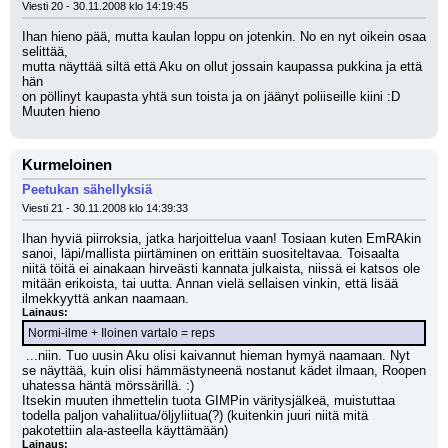
Viesti 20 - 30.11.2008 klo 14:19:45
Ihan hieno pää, mutta kaulan loppu on jotenkin. No en nyt oikein osaa 
selittää,
mutta näyttää siltä että Aku on ollut jossain kaupassa pukkina ja että 
hän
on pöllinyt kaupasta yhtä sun toista ja on jäänyt poliiseille kiini :D
Muuten hieno
Kurmeloinen
Peetukan sähellyksiä
Viesti 21 - 30.11.2008 klo 14:39:33
Ihan hyviä piirroksia, jatka harjoittelua vaan! Tosiaan kuten EmRAkin 
sanoi, läpi/mallista piirtäminen on erittäin suositeltavaa. Toisaalta 
niitä töitä ei ainakaan hirveästi kannata julkaista, niissä ei katsos ole 
mitään erikoista, tai uutta. Annan vielä sellaisen vinkin, että lisää 
ilmekkyyttä ankan naamaan.
Lainaus:
Normi-ilme + Iloinen vartalo = reps
 ...niin. Tuo uusin Aku olisi kaivannut hieman hymyä naamaan. Nyt 
se näyttää, kuin olisi hämmästyneenä nostanut kädet ilmaan, Roopen 
uhatessa häntä mörssärillä. :)
Itsekin muuten ihmettelin tuota GIMPin väritysjälkeä, muistuttaa 
todella paljon vahaliitua/öljyliitua(?) (kuitenkin juuri niitä mitä 
pakotettiin ala-asteella käyttämään)
Lainaus: