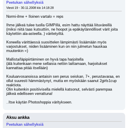
Peetukan sähellyksiä
Viesti 19 - 30.11.2008 klo 14:18:28
Normi-ilme + Iloinen vartalo = reps
Ihme jälkeä tulee tuolla GIMPillä, esim hattu näyttää liituväreillä 
(miksi niitä taas kutsuttiin, ne hoopot ja epäkäytännölliset värit joita 
käytettiin ala-asteella..) väritetyiltä.
Koneella värittäessä suosittelen lämpimästi lisäämään myös 
varjostukset, niiden lisääminen kun on niin julmetun hauskaa 
muutenkin =)
Mallista/läpipiirtäminen on hyvä tapa harjoitella
(älä kuitenkaan mene sellaisia nettiin laittamaan, harjoitukset 
kannattaa pitää itsellään)
Kouluarvosanoissa antaisin sen perus seiskan, 7+, perustavaraa, en 
ollut suuresti hämmästynyt, mutta en myöskään saanut 2girls1cup 
reaktiota.
Olin kuitenkin positiivisella mielellä katsonut, selvästi parempaa 
jälkeä edelliseen verrattuna!
..Itse käytän Photoshoppia väritykseen.
Aksu ankka
Peetukan sähellyksiä