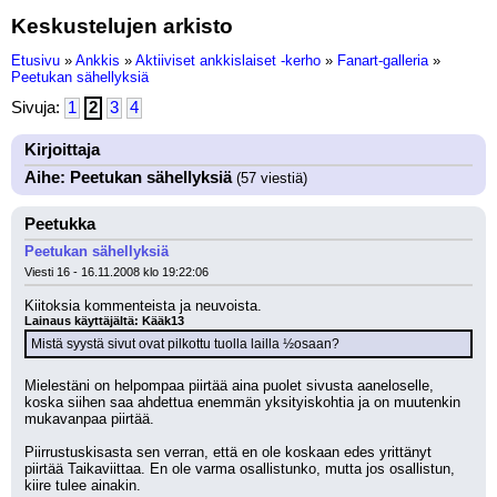
Keskustelujen arkisto
Etusivu
»
Ankkis
»
Aktiiviset ankkislaiset -kerho
»
Fanart-galleria
»
Peetukan sähellyksiä
Sivuja:
1
2
3
4
Kirjoittaja
Aihe: Peetukan sähellyksiä
(57 viestiä)
Peetukka
Peetukan sähellyksiä
Viesti 16 - 16.11.2008 klo 19:22:06
Kiitoksia kommenteista ja neuvoista.
Lainaus käyttäjältä: Kääk13
Mistä syystä sivut ovat pilkottu tuolla lailla ½osaan?
Mielestäni on helpompaa piirtää aina puolet sivusta aaneloselle, 
koska siihen saa ahdettua enemmän yksityiskohtia ja on muutenkin 
mukavanpaa piirtää.
Piirrustuskisasta sen verran, että en ole koskaan edes yrittänyt 
piirtää Taikaviittaa. En ole varma osallistunko, mutta jos osallistun, 
kiire tulee ainakin.