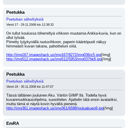
Peetukka
Peetukan sähellyksiä
Viesti 17 - 29.11.2008 klo 12:38:32
On tullut koulussa töherreltyä vihkoon muutamia Ankka-kuvia, kun on 
ollut tylsää.
Piirretty lyijykynällä ruutuvihkoon, paperin kääntöpuoli näkyy 
himmeästi kuvan takana, pahoitteluni siitä.
http://img167.imageshack.us/img167/8272/img036rz5.jpg
[/img]
http://img512.imageshack.us/img512/5953/img037hk8.jpg
[/img]
Peetukka
Peetukan sähellyksiä
Viesti 18 - 30.11.2008 klo 11:47:07
Tässä tälläinen jouluinen Aku. Väritin GIMP:llä. Todella hyvä 
kuvanmuokkausohjelma, suosittelen. Ajattelin tätä ensin avatariksi, 
mutta tämä ei näytä kovin hyvältä pienenä.
http://img361.imageshack.us/img361/6598/jouluakueo9.jpg
[/img]
EmRA