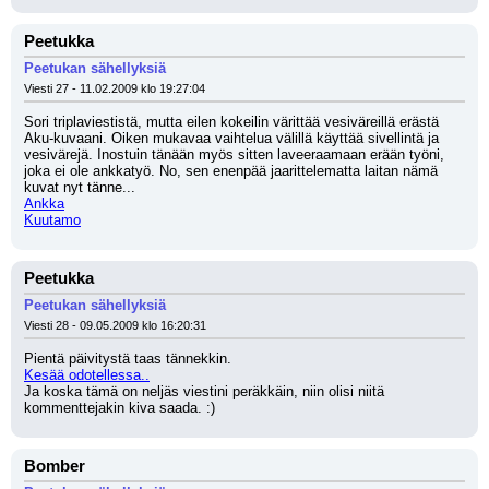
Peetukka
Peetukan sähellyksiä
Viesti 27 - 11.02.2009 klo 19:27:04
Sori triplaviestistä, mutta eilen kokeilin värittää vesiväreillä erästä 
Aku-kuvaani. Oiken mukavaa vaihtelua välillä käyttää sivellintä ja 
vesivärejä. Inostuin tänään myös sitten laveeraamaan erään työni, 
joka ei ole ankkatyö. No, sen enenpää jaarittelematta laitan nämä 
kuvat nyt tänne...
Ankka
Kuutamo
Peetukka
Peetukan sähellyksiä
Viesti 28 - 09.05.2009 klo 16:20:31
Pientä päivitystä taas tännekkin.
Kesää odotellessa..
Ja koska tämä on neljäs viestini peräkkäin, niin olisi niitä 
kommenttejakin kiva saada. :)
Bomber