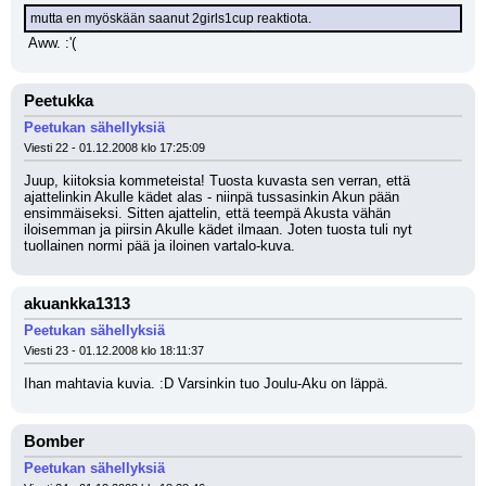
mutta en myöskään saanut 2girls1cup reaktiota.
 Aww. :'(
Peetukka
Peetukan sähellyksiä
Viesti 22 - 01.12.2008 klo 17:25:09
Juup, kiitoksia kommeteista! Tuosta kuvasta sen verran, että 
ajattelinkin Akulle kädet alas - niinpä tussasinkin Akun pään 
ensimmäiseksi. Sitten ajattelin, että teempä Akusta vähän 
iloisemman ja piirsin Akulle kädet ilmaan. Joten tuosta tuli nyt 
tuollainen normi pää ja iloinen vartalo-kuva.
akuankka1313
Peetukan sähellyksiä
Viesti 23 - 01.12.2008 klo 18:11:37
Ihan mahtavia kuvia. :D Varsinkin tuo Joulu-Aku on läppä.
Bomber
Peetukan sähellyksiä