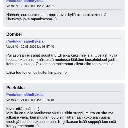
Peetukan sähellyksiä
Viesti 39 - 19.05.2009 klo 20:42:31
Hohhoh, nuo uusimmat strippisi ovat kyllä aika kaksimielisiä. 
Hauskoja joka tapauksessa. :)
Bomber
Peetukan sähellyksiä
Viesti 40 - 20.05.2009 klo 08:57:40
Pullasorsa vei sanat suustani. Eli aika kaksimielisiä. Ovelasti kyllä 
tuossa ekan ensimmäisessä ruudussa lääkärin lausahdukset jaettu 
kahteen kuplaan. Oikeastaan molemmat olivat aika tasavertaisia.
Ehkä tuo toinen oli kuitenkin parempi.
Peetukka
Peetukan sähellyksiä
Viesti 41 - 21.05.2009 klo 19:16:18
Kiva, että pidätte. :) 
Minulla on tuolla laatikossa yksi uusikin strippi, mutta en sitä nyt 
julkaise vielä, kun muuten joutuisin laittamaan koko ajan uusia 
viestejä tuonne Lukunurkkaan. Eli julkaisen lisää srippejä kun niitä 
kertyy enemmän. :)