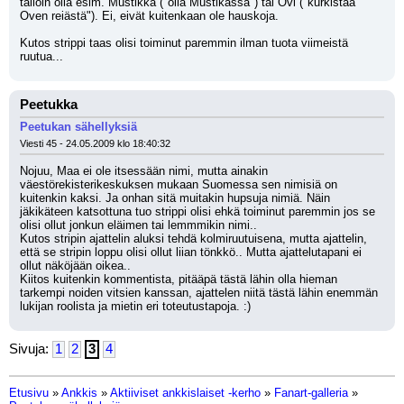
tällöin olla esim. Mustikka ("olla Mustikassa") tai Ovi ("kurkistaa 
Oven reiästä"). Ei, eivät kuitenkaan ole hauskoja.
Kutos strippi taas olisi toiminut paremmin ilman tuota viimeistä 
ruutua...
Peetukka
Peetukan sähellyksiä
Viesti 45 - 24.05.2009 klo 18:40:32
Nojuu, Maa ei ole itsessään nimi, mutta ainakin 
väestörekisterikeskuksen mukaan Suomessa sen nimisiä on 
kuitenkin kaksi. Ja onhan sitä muitakin hupsuja nimiä. Näin 
jäkikäteen katsottuna tuo strippi olisi ehkä toiminut paremmin jos se 
olisi ollut jonkun eläimen tai lemmmikin nimi..
Kutos stripin ajattelin aluksi tehdä kolmiruutuisena, mutta ajattelin, 
että se stripin loppu olisi ollut liian tönkkö.. Mutta ajattelutapani ei 
ollut näköjään oikea..
Kiitos kuitenkin kommentista, pitääpä tästä lähin olla hieman 
tarkempi noiden vitsien kanssan, ajattelen niitä tästä lähin enemmän 
lukijan roolista ja mietin eri toteutustapoja. :)
Sivuja:
1
2
3
4
Etusivu
»
Ankkis
»
Aktiiviset ankkislaiset -kerho
»
Fanart-galleria
»