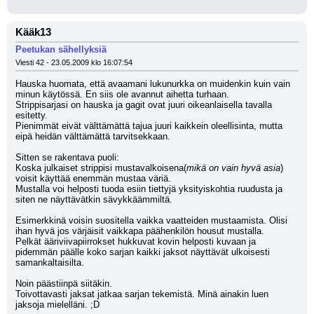
Kääk13
Peetukan sähellyksiä
Viesti 42 - 23.05.2009 klo 16:07:54
Hauska huomata, että avaamani lukunurkka on muidenkin kuin vain 
minun käytössä. En siis ole avannut aihetta turhaan.
Strippisarjasi on hauska ja gagit ovat juuri oikeanlaisella tavalla 
esitetty.
Pienimmät eivät välttämättä tajua juuri kaikkein oleellisinta, mutta 
eipä heidän välttämättä tarvitsekkaan.
Sitten se rakentava puoli:
Koska julkaiset strippisi mustavalkoisena(
mikä on vain hyvä asia
) 
voisit käyttää enemmän mustaa väriä.
Mustalla voi helposti tuoda esiin tiettyjä yksityiskohtia ruudusta ja 
siten ne näyttävätkin sävykkäämmiltä.
Esimerkkinä voisin suositella vaikka vaatteiden mustaamista. Olisi 
ihan hyvä jos värjäisit vaikkapa päähenkilön housut mustalla.
Pelkät ääriviivapiirrokset hukkuvat kovin helposti kuvaan ja 
pidemmän päälle koko sarjan kaikki jaksot näyttävät ulkoisesti 
samankaltaisilta.
Noin päästiinpä siitäkin.
Toivottavasti jaksat jatkaa sarjan tekemistä. Minä ainakin luen 
jaksoja mielelläni. ;D 