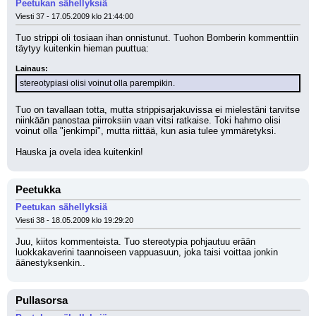
Peetukan sähellyksiä
Viesti 37 - 17.05.2009 klo 21:44:00
Tuo strippi oli tosiaan ihan onnistunut. Tuohon Bomberin kommenttiin 
täytyy kuitenkin hieman puuttua:
Lainaus:
stereotypiasi olisi voinut olla parempikin.
Tuo on tavallaan totta, mutta strippisarjakuvissa ei mielestäni tarvitse 
niinkään panostaa piirroksiin vaan vitsi ratkaise. Toki hahmo olisi 
voinut olla "jenkimpi", mutta riittää, kun asia tulee ymmäretyksi.
Hauska ja ovela idea kuitenkin!
Peetukka
Peetukan sähellyksiä
Viesti 38 - 18.05.2009 klo 19:29:20
Juu, kiitos kommenteista. Tuo stereotypia pohjautuu erään 
luokkakaverini taannoiseen vappuasuun, joka taisi voittaa jonkin 
äänestyksenkin..
Pullasorsa