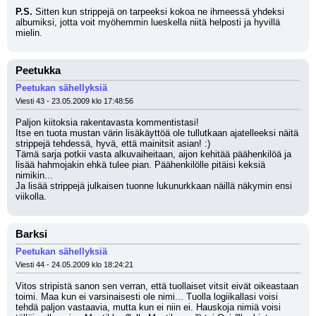
P.S.
 Sitten kun strippejä on tarpeeksi kokoa ne ihmeessä yhdeksi 
albumiksi, jotta voit myöhemmin lueskella niitä helposti ja hyvillä 
mielin.
Peetukka
Peetukan sähellyksiä
Viesti 43 - 23.05.2009 klo 17:48:56
Paljon kiitoksia rakentavasta kommentistasi!
Itse en tuota mustan värin lisäkäyttöä ole tullutkaan ajatelleeksi näitä 
strippejä tehdessä, hyvä, että mainitsit asian! :) 
Tämä sarja potkii vasta alkuvaiheitaan, aijon kehitää päähenkilöä ja 
lisää hahmojakin ehkä tulee pian. Päähenkilölle pitäisi keksiä 
nimikin... 
Ja lisää strippejä julkaisen tuonne lukunurkkaan näillä näkymin ensi 
viikolla.
Barksi
Peetukan sähellyksiä
Viesti 44 - 24.05.2009 klo 18:24:21
Vitos stripistä sanon sen verran, että tuollaiset vitsit eivät oikeastaan 
toimi. Maa kun ei varsinaisesti ole nimi... Tuolla logiikallasi voisi 
tehdä paljon vastaavia, mutta kun ei niin ei. Hauskoja nimiä voisi 