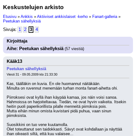
Keskustelujen arkisto
Etusivu
»
Ankkis
»
Aktiiviset ankkislaiset -kerho
»
Fanart-galleria
»
Peetukan sähellyksiä
Sivuja:
1
2
3
4
Kirjoittaja
Aihe: Peetukan sähellyksiä
(57 viestiä)
Kääk13
Peetukan sähellyksiä
Viesti 31 - 09.05.2009 klo 21:33:30
Kas, täälläkin on kuvia. En ole huomannut näitäkään.
Minulta on ruvennut menemään turhan monta fanart-aihetta ohi.
Piirroksesi ovat kyllä ihan käypää kamaa, jos näin voisi sanoa. 
Hahmoissa on harjoiteltavaa. Tiedän, ne ovat hyvin vaikeita. Itsekin 
heitin puoli paperikorillista pilalle menneitä piirroksia pois.
Mutta eihän minun omista kuvistani pidä puhua, vaan sinun 
piirroksista.
Suosikkini on tuo vene kuutamolla.
Olet toteuttanut sen taidokkasti. Sävyt ovat kohdallaan ja näyttää 
ihan oikeasti siltä, että kuu valaisee...