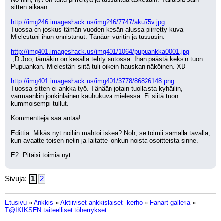
sitten aikaan:
http://img246.imageshack.us/img246/7747/aku75v.jpg
Tuossa on joskus tämän vuoden kesän alussa piirretty kuva. 
Mielestäni ihan onnistunut. Tänään väritin ja tussasin.
http://img401.imageshack.us/img401/1064/pupuankka0001.jpg
 ;D Joo, tämäkin on kesällä tehty autossa. Ihan päästä keksin tuon 
Pupuankan. Mielestäni siitä tuli oikein hauskan näköinen. XD
http://img401.imageshack.us/img401/3778/86826148.png
Tuossa sitten ei-ankka-työ. Tänään jotain tuollaista kyhäilin, 
varmaankin jonkinlainen kauhukuva mielessä. Ei siitä tuon 
kummoisempi tullut. 
Kommentteja saa antaa!
Edittiä: Mikäs nyt noihin mahtoi iskeä? Noh, se toimii samalla tavalla, 
kun avaatte toisen netin ja laitatte jonkun noista osoitteista sinne.
E2: Pitäisi toimia nyt.
Sivuja:
1
2
Etusivu
»
Ankkis
»
Aktiiviset ankkislaiset -kerho
»
Fanart-galleria
»
T@IKIKSEN taiteelliset töherrykset