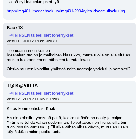
Tässä nyt kuitenkin paint työ:
http://img401.imageshack.us/img401/2994/ylltaikisaamullaaku.jpg
Kääk13
T@IKIKSEN taiteelliset töherrykset
Viesti 11 - 20.09.2009 klo 20:03:50
Tuo uusinhan on komea.
Ideanahan tuo on jo melkoinen klassikko, mutta tuolla tavalla sitä en 
muista koskaan ennen nähneeni toteutettavan.
Oletko muuten kokeillut yhdistää noita naamoja yhdeksi ja samaksi?
T@IK@VIITTA
T@IKIKSEN taiteelliset töherrykset
Viesti 12 - 21.09.2009 klo 15:09:08
Kiitos kommentistasi Kääk!
En ole kokeillut yhdistää päitä, koska niitähän on nähty jo paljon. 
Yritin siis tehdä vähän uudemman. Toivottavasti on hieno, sillä tein 
tuon jossain vartissa. :) Eli aika vähän aikaa käytin, mutta en usein 
käytäkkään niihin puolta tuntia.