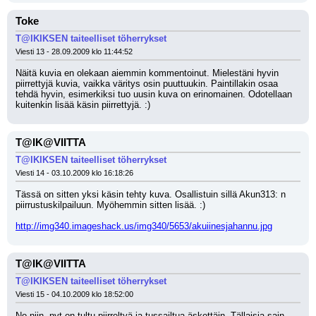
Toke
T@IKIKSEN taiteelliset töherrykset
Viesti 13 - 28.09.2009 klo 11:44:52
Näitä kuvia en olekaan aiemmin kommentoinut. Mielestäni hyvin 
piirrettyjä kuvia, vaikka väritys osin puuttuukin. Paintillakin osaa 
tehdä hyvin, esimerkiksi tuo uusin kuva on erinomainen. Odotellaan 
kuitenkin lisää käsin piirrettyjä. :)
T@IK@VIITTA
T@IKIKSEN taiteelliset töherrykset
Viesti 14 - 03.10.2009 klo 16:18:26
Tässä on sitten yksi käsin tehty kuva. Osallistuin sillä Akun313: n 
piirrustuskilpailuun. Myöhemmin sitten lisää. :) 
http://img340.imageshack.us/img340/5653/akuiinesjahannu.jpg
T@IK@VIITTA
T@IKIKSEN taiteelliset töherrykset
Viesti 15 - 04.10.2009 klo 18:52:00
No niin, nyt on tultu piirreltyä ja tussailtua äskettäin. Tällaisia sain 