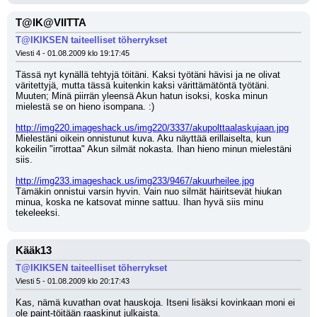
T@IK@VIITTA
T@IKIKSEN taiteelliset töherrykset
Viesti 4 - 01.08.2009 klo 19:17:45
Tässä nyt kynällä tehtyjä töitäni. Kaksi työtäni hävisi ja ne olivat 
väritettyjä, mutta tässä kuitenkin kaksi värittämätöntä työtäni. 
Muuten; Minä piirrän yleensä Akun hatun isoksi, koska minun 
mielestä se on hieno isompana. :) 
http://img220.imageshack.us/img220/3337/akupolttaalaskujaan.jpg
Mielestäni oikein onnistunut kuva. Aku näyttää erillaiselta, kun 
kokeilin "irrottaa" Akun silmät nokasta. Ihan hieno minun mielestäni 
siis.
http://img233.imageshack.us/img233/9467/akuurheilee.jpg
Tämäkin onnistui varsin hyvin. Vain nuo silmät häiritsevät hiukan 
minua, koska ne katsovat minne sattuu. Ihan hyvä siis minu 
tekeleeksi.
Kääk13
T@IKIKSEN taiteelliset töherrykset
Viesti 5 - 01.08.2009 klo 20:17:43
Kas, nämä kuvathan ovat hauskoja. Itseni lisäksi kovinkaan moni ei 
ole paint-töitään raaskinut julkaista.