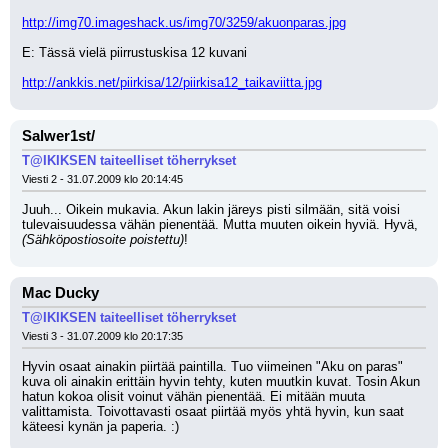
http://img70.imageshack.us/img70/3259/akuonparas.jpg
E: Tässä vielä piirrustuskisa 12 kuvani
http://ankkis.net/piirkisa/12/piirkisa12_taikaviitta.jpg
Salwer1st/
T@IKIKSEN taiteelliset töherrykset
Viesti 2 - 31.07.2009 klo 20:14:45
Juuh... Oikein mukavia. Akun lakin järeys pisti silmään, sitä voisi 
tulevaisuudessa vähän pienentää. Mutta muuten oikein hyviä. Hyvä, 
(Sähköpostiosoite poistettu)
!
Mac Ducky
T@IKIKSEN taiteelliset töherrykset
Viesti 3 - 31.07.2009 klo 20:17:35
Hyvin osaat ainakin piirtää paintilla. Tuo viimeinen "Aku on paras" 
kuva oli ainakin erittäin hyvin tehty, kuten muutkin kuvat. Tosin Akun 
hatun kokoa olisit voinut vähän pienentää. Ei mitään muuta 
valittamista. Toivottavasti osaat piirtää myös yhtä hyvin, kun saat 
käteesi kynän ja paperia. :)