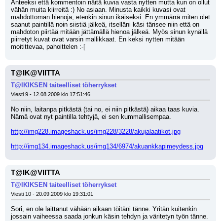
Anteeksi että kommentoin näitä kuvia vasta nytten mutta kun on ollut 
vähän muita kiirreitä :) No asiaan. Minusta kaikki kuvasi ovat 
mahdottoman hienoja, etenkin sinun ikäiseksi. En ymmärrä miten olet 
saanut paintillä noin siistiä jälkeä, itselläni käsi tärisee niin että on 
mahdoton piirtää mitään jättämällä hienoa jälkeä. Myös sinun kynällä 
piirretyt kuvat ovat varsin mallikkaat. En keksi nytten mitään 
moitittevaa, pahoittelen :-[
T@IK@VIITTA
T@IKIKSEN taiteelliset töherrykset
Viesti 9 - 12.08.2009 klo 17:51:46
No niin, laitanpa pitkästä (tai no, ei niin pitkästä) aikaa taas kuvia. 
Nämä ovat nyt paintilla tehtyjä, ei sen kummallisempaa.
http://img228.imageshack.us/img228/3228/akujalaatikot.jpg
http://img134.imageshack.us/img134/6974/akuankkapimeydess.jpg
T@IK@VIITTA
T@IKIKSEN taiteelliset töherrykset
Viesti 10 - 20.09.2009 klo 19:31:01
Sori, en ole laittanut vähään aikaan töitäni tänne. Yritän kuitenkin 
jossain vaiheessa saada jonkun käsin tehdyn ja väritetyn työn tänne. 