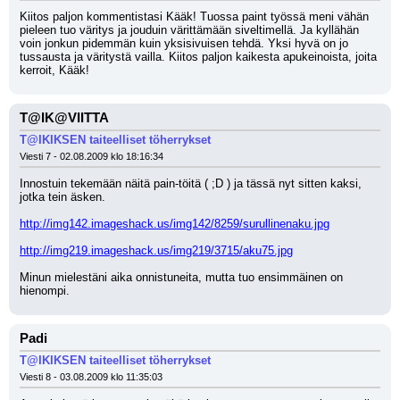
Kiitos paljon kommentistasi Kääk! Tuossa paint työssä meni vähän 
pieleen tuo väritys ja jouduin värittämään siveltimellä. Ja kyllähän 
voin jonkun pidemmän kuin yksisivuisen tehdä. Yksi hyvä on jo 
tussausta ja väritystä vailla. Kiitos paljon kaikesta apukeinoista, joita 
kerroit, Kääk!
T@IK@VIITTA
T@IKIKSEN taiteelliset töherrykset
Viesti 7 - 02.08.2009 klo 18:16:34
Innostuin tekemään näitä pain-töitä ( ;D ) ja tässä nyt sitten kaksi, 
jotka tein äsken.
http://img142.imageshack.us/img142/8259/surullinenaku.jpg
http://img219.imageshack.us/img219/3715/aku75.jpg
Minun mielestäni aika onnistuneita, mutta tuo ensimmäinen on 
hienompi.
Padi
T@IKIKSEN taiteelliset töherrykset
Viesti 8 - 03.08.2009 klo 11:35:03