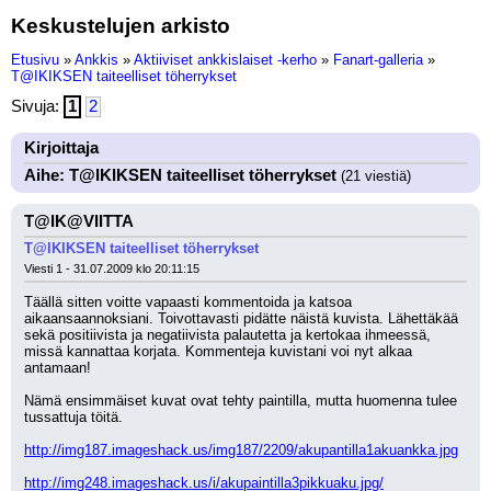
Keskustelujen arkisto
Etusivu
»
Ankkis
»
Aktiiviset ankkislaiset -kerho
»
Fanart-galleria
»
T@IKIKSEN taiteelliset töherrykset
Sivuja:
1
2
Kirjoittaja
Aihe: T@IKIKSEN taiteelliset töherrykset
(21 viestiä)
T@IK@VIITTA
T@IKIKSEN taiteelliset töherrykset
Viesti 1 - 31.07.2009 klo 20:11:15
Täällä sitten voitte vapaasti kommentoida ja katsoa 
aikaansaannoksiani. Toivottavasti pidätte näistä kuvista. Lähettäkää 
sekä positiivista ja negatiivista palautetta ja kertokaa ihmeessä, 
missä kannattaa korjata. Kommenteja kuvistani voi nyt alkaa 
antamaan!
Nämä ensimmäiset kuvat ovat tehty paintilla, mutta huomenna tulee 
tussattuja töitä.
http://img187.imageshack.us/img187/2209/akupantilla1akuankka.jpg
http://img248.imageshack.us/i/akupaintilla3pikkuaku.jpg/