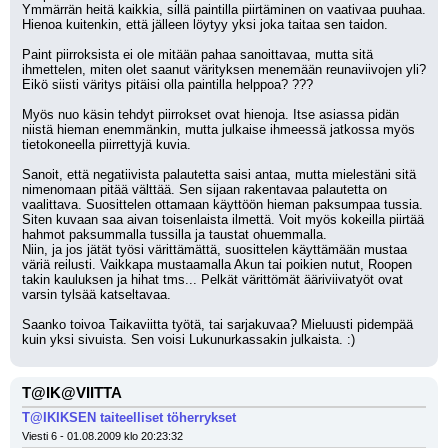
Ymmärrän heitä kaikkia, sillä paintilla piirtäminen on vaativaa puuhaa. 
Hienoa kuitenkin, että jälleen löytyy yksi joka taitaa sen taidon.
Paint piirroksista ei ole mitään pahaa sanoittavaa, mutta sitä 
ihmettelen, miten olet saanut värityksen menemään reunaviivojen yli?
Eikö siisti väritys pitäisi olla paintilla helppoa? ??? 
Myös nuo käsin tehdyt piirrokset ovat hienoja. Itse asiassa pidän 
niistä hieman enemmänkin, mutta julkaise ihmeessä jatkossa myös 
tietokoneella piirrettyjä kuvia. 
Sanoit, että negatiivista palautetta saisi antaa, mutta mielestäni sitä 
nimenomaan pitää välttää. Sen sijaan rakentavaa palautetta on 
vaalittava. Suosittelen ottamaan käyttöön hieman paksumpaa tussia. 
Siten kuvaan saa aivan toisenlaista ilmettä. Voit myös kokeilla piirtää 
hahmot paksummalla tussilla ja taustat ohuemmalla. 
Niin, ja jos jätät työsi värittämättä, suosittelen käyttämään mustaa 
väriä reilusti. Vaikkapa mustaamalla Akun tai poikien nutut, Roopen 
takin kauluksen ja hihat tms... Pelkät värittömät ääriviivatyöt ovat 
varsin tylsää katseltavaa.
Saanko toivoa Taikaviitta työtä, tai sarjakuvaa? Mieluusti pidempää 
kuin yksi sivuista. Sen voisi Lukunurkassakin julkaista. :)
T@IK@VIITTA
T@IKIKSEN taiteelliset töherrykset
Viesti 6 - 01.08.2009 klo 20:23:32