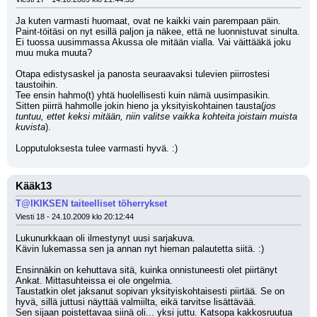
Ja kuten varmasti huomaat, ovat ne kaikki vain parempaan päin.
Paint-töitäsi on nyt esillä paljon ja näkee, että ne luonnistuvat sinulta.
Ei tuossa uusimmassa Akussa ole mitään vialla. Vai väittääkä joku 
muu muka muuta?
Otapa edistysaskel ja panosta seuraavaksi tulevien piirrostesi 
taustoihin.
Tee ensin hahmo(t) yhtä huolellisesti kuin nämä uusimpasikin.
Sitten piirrä hahmolle jokin hieno ja yksityiskohtainen tausta(
jos 
tuntuu, ettet keksi mitään, niin valitse vaikka kohteita joistain muista 
kuvista
).
Lopputuloksesta tulee varmasti hyvä. :)
Kääk13
T@IKIKSEN taiteelliset töherrykset
Viesti 18 - 24.10.2009 klo 20:12:44
Lukunurkkaan oli ilmestynyt uusi sarjakuva.
Kävin lukemassa sen ja annan nyt hieman palautetta siitä. :) 
Ensinnäkin on kehuttava sitä, kuinka onnistuneesti olet piirtänyt 
Ankat. Mittasuhteissa ei ole ongelmia.
Taustatkin olet jaksanut sopivan yksityiskohtaisesti piirtää. Se on 
hyvä, sillä juttusi näyttää valmiilta, eikä tarvitse lisättävää.
Sen sijaan poistettavaa siinä oli... yksi juttu. Katsopa kakkosruutua 