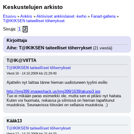
Keskustelujen arkisto
Etusivu
»
Ankkis
»
Aktiiviset ankkislaiset -kerho
»
Fanart-galleria
»
T@IKIKSEN taiteelliset töherrykset
Sivuja:
1
2
Kirjoittaja
Aihe: T@IKIKSEN taiteelliset töherrykset
(21 viestiä)
T@IK@VIITTA
T@IKIKSEN taiteelliset töherrykset
Viesti 16 - 14.10.2009 klo 21:29:40
Ajattelin nyt laittaa tänne hieman uudistuneen tyylini esille:
http://img399.imageshack.us/img399/1639/akunp3.jpg
Tuo ei mikään paras esimerkki ole, mutta sen ei pitäisi nyt haitata. 
Kuten voi huomata, nokassa ja silmissä on hieman tapahtunut 
muutoksia. Seuraavissa töissäni on sellaisia muutoksia. ;)
Kääk13
T@IKIKSEN taiteelliset töherrykset
Viesti 17 - 14.10.2009 klo 21:44:33