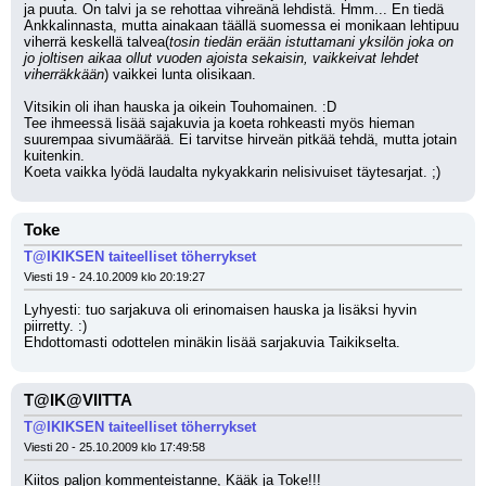
ja puuta. On talvi ja se rehottaa vihreänä lehdistä. Hmm... En tiedä 
Ankkalinnasta, mutta ainakaan täällä suomessa ei monikaan lehtipuu 
viherrä keskellä talvea(
tosin tiedän erään istuttamani yksilön joka on 
jo joltisen aikaa ollut vuoden ajoista sekaisin, vaikkeivat lehdet 
viherräkkään
) vaikkei lunta olisikaan.
Vitsikin oli ihan hauska ja oikein Touhomainen. :D 
Tee ihmeessä lisää sajakuvia ja koeta rohkeasti myös hieman 
suurempaa sivumäärää. Ei tarvitse hirveän pitkää tehdä, mutta jotain 
kuitenkin.
Koeta vaikka lyödä laudalta nykyakkarin nelisivuiset täytesarjat. ;)
Toke
T@IKIKSEN taiteelliset töherrykset
Viesti 19 - 24.10.2009 klo 20:19:27
Lyhyesti: tuo sarjakuva oli erinomaisen hauska ja lisäksi hyvin 
piirretty. :) 
Ehdottomasti odottelen minäkin lisää sarjakuvia Taikikselta.
T@IK@VIITTA
T@IKIKSEN taiteelliset töherrykset
Viesti 20 - 25.10.2009 klo 17:49:58
Kiitos paljon kommenteistanne, Kääk ja Toke!!!