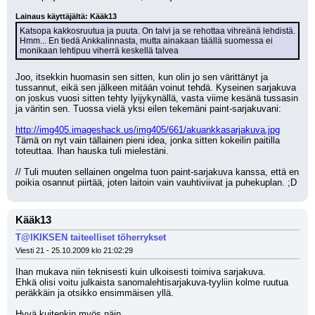
Lainaus käyttäjältä: Kääk13
Katsopa kakkosruutua ja puuta. On talvi ja se rehottaa vihreänä lehdistä. 
Hmm... En tiedä Ankkalinnasta, mutta ainakaan täällä suomessa ei 
monikaan lehtipuu viherrä keskellä talvea
Joo, itsekkin huomasin sen sitten, kun olin jo sen värittänyt ja 
tussannut, eikä sen jälkeen mitään voinut tehdä. Kyseinen sarjakuva 
on joskus vuosi sitten tehty lyijykynällä, vasta viime kesänä tussasin 
ja väritin sen. Tuossa vielä yksi eilen tekemäni paint-sarjakuvani:
http://img405.imageshack.us/img405/661/akuankkasarjakuva.jpg
Tämä on nyt vain tällainen pieni idea, jonka sitten kokeilin paitilla 
toteuttaa. Ihan hauska tuli mielestäni.
// Tuli muuten sellainen ongelma tuon paint-sarjakuva kanssa, että en 
poikia osannut piirtää, joten laitoin vain vauhtiviivat ja puhekuplan. ;D
Kääk13
T@IKIKSEN taiteelliset töherrykset
Viesti 21 - 25.10.2009 klo 21:02:29
Ihan mukava niin teknisesti kuin ulkoisesti toimiva sarjakuva.
Ehkä olisi voitu julkaista sanomalehtisarjakuva-tyyliin kolme ruutua 
peräkkäin ja otsikko ensimmäisen yllä.
Hyvä kuitenkin myös näin.