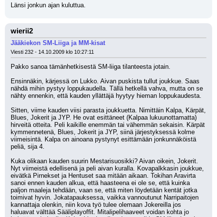
Länsi jonkun ajan kuluttua.
wierii2
Jääkiekon SM-Liiga ja MM-kisat
Viesti 232 - 14.10.2009 klo 10:27:11
Pakko sanoa tämänhetkisestä SM-liiga tilanteesta jotain. 
Ensinnäkin, kärjessä on Lukko. Aivan puskista tullut joukkue. Saas 
nähdä mihin pystyy loppukaudella. Tällä hetkellä vahva, mutta on se 
nähty ennenkin, että kauden yllättäjä hyytyy hieman loppukaudesta.
Sitten, viime kauden viisi parasta joukkuetta. Nimittäin Kalpa, Kärpät, 
Blues, Jokerit ja JYP. He ovat esittäneet (Kalpaa lukuunottamatta) 
hirveitä otteita. Peli kaikille enemmän tai vähemmän sekaisin. Kärpät 
kymmennetenä, Blues, Jokerit ja JYP, siinä järjestyksessä kolme 
viimeisintä. Kalpa on ainoana pystynyt esittämään jonkunnäköistä 
peliä, sija 4. 
Kuka olikaan kauden suurin Mestarisuosikki? Aivan oikein, Jokerit. 
Nyt viimeistä edellisenä ja peli aivan kuralla. Kovapalkkasin joukkue, 
eivätkä Pirnekset ja Hentuset saa mitään aikaan. Tokihan Aravirta 
sanoi ennen kauden alkua, että haasteena ei ole se, että kuinka 
paljon maaleja tehdään, vaan se, että miten löydetään kentät jotka 
toimivat hyvin. Jokatapauksessa, vaikka vannoutunut Narripaitojen 
kannattaja olenkin, niin kova työ tulee olemaan Jokereilla jos 
haluavat välttää Sääliplayoffit. Mitalipelihaaveet voidan kohta jo 