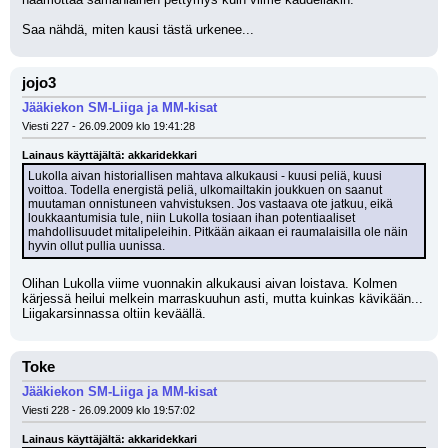
Saa nähdä, miten kausi tästä urkenee...
jojo3
Jääkiekon SM-Liiga ja MM-kisat
Viesti 227 - 26.09.2009 klo 19:41:28
Lainaus käyttäjältä: akkaridekkari
Lukolla aivan historiallisen mahtava alkukausi - kuusi peliä, kuusi 
voittoa. Todella energistä peliä, ulkomailtakin joukkuen on saanut 
muutaman onnistuneen vahvistuksen. Jos vastaava ote jatkuu, eikä 
loukkaantumisia tule, niin Lukolla tosiaan ihan potentiaaliset 
mahdollisuudet mitalipeleihin. Pitkään aikaan ei raumalaisilla ole näin 
hyvin ollut pullia uunissa.
Olihan Lukolla viime vuonnakin alkukausi aivan loistava. Kolmen 
kärjessä heilui melkein marraskuuhun asti, mutta kuinkas kävikään... 
Liigakarsinnassa oltiin keväällä.
Toke
Jääkiekon SM-Liiga ja MM-kisat
Viesti 228 - 26.09.2009 klo 19:57:02
Lainaus käyttäjältä: akkaridekkari