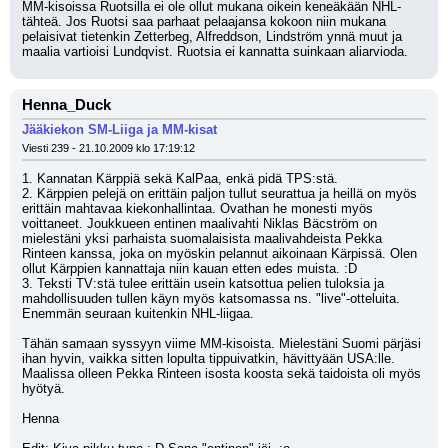
MM-kisoissa Ruotsilla ei ole ollut mukana oikein keneäkään NHL-
tähteä. Jos Ruotsi saa parhaat pelaajansa kokoon niin mukana 
pelaisivat tietenkin Zetterbeg, Alfreddson, Lindström ynnä muut ja 
maalia vartioisi Lundqvist. Ruotsia ei kannatta suinkaan aliarvioda.
Henna_Duck
Jääkiekon SM-Liiga ja MM-kisat
Viesti 239 - 21.10.2009 klo 17:19:12
1. Kannatan Kärppiä sekä KalPaa, enkä pidä TPS:stä.
2. Kärppien pelejä on erittäin paljon tullut seurattua ja heillä on myös 
erittäin mahtavaa kiekonhallintaa. Ovathan he monesti myös 
voittaneet. Joukkueen entinen maalivahti Niklas Bäcström on 
mielestäni yksi parhaista suomalaisista maalivahdeista Pekka 
Rinteen kanssa, joka on myöskin pelannut aikoinaan Kärpissä. Olen 
ollut Kärppien kannattaja niin kauan etten edes muista. :D 
3. Teksti TV:stä tulee erittäin usein katsottua pelien tuloksia ja 
mahdollisuuden tullen käyn myös katsomassa ns. "live"-otteluita. 
Enemmän seuraan kuitenkin NHL-liigaa.
Tähän samaan syssyyn viime MM-kisoista. Mielestäni Suomi pärjäsi 
ihan hyvin, vaikka sitten lopulta tippuivatkin, hävittyään USA:lle. 
Maalissa olleen Pekka Rinteen isosta koosta sekä taidoista oli myös 
hyötyä. 
Henna