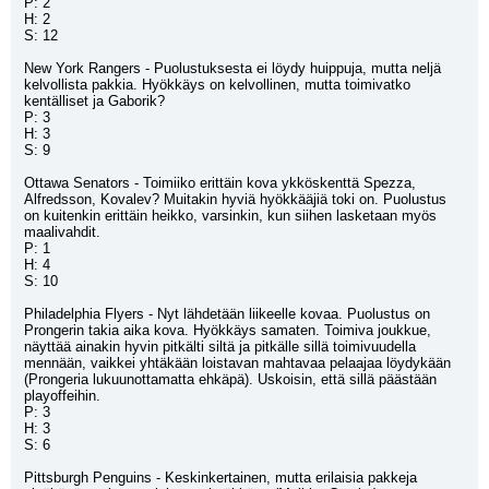
P: 2
H: 2
S: 12
New York Rangers - Puolustuksesta ei löydy huippuja, mutta neljä 
kelvollista pakkia. Hyökkäys on kelvollinen, mutta toimivatko 
kentälliset ja Gaborik?
P: 3
H: 3
S: 9
Ottawa Senators - Toimiiko erittäin kova ykköskenttä Spezza, 
Alfredsson, Kovalev? Muitakin hyviä hyökkääjiä toki on. Puolustus 
on kuitenkin erittäin heikko, varsinkin, kun siihen lasketaan myös 
maalivahdit.
P: 1
H: 4
S: 10
Philadelphia Flyers - Nyt lähdetään liikeelle kovaa. Puolustus on 
Prongerin takia aika kova. Hyökkäys samaten. Toimiva joukkue, 
näyttää ainakin hyvin pitkälti siltä ja pitkälle sillä toimivuudella 
mennään, vaikkei yhtäkään loistavan mahtavaa pelaajaa löydykään 
(Prongeria lukuunottamatta ehkäpä). Uskoisin, että sillä päästään 
playoffeihin.
P: 3
H: 3
S: 6
Pittsburgh Penguins - Keskinkertainen, mutta erilaisia pakkeja 