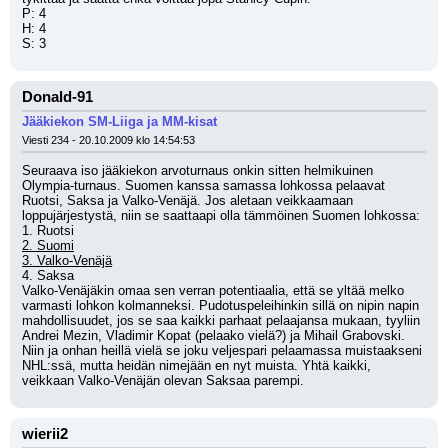
P: 4
H: 4
S: 3
Donald-91
Jääkiekon SM-Liiga ja MM-kisat
Viesti 234 - 20.10.2009 klo 14:54:53
Seuraava iso jääkiekon arvoturnaus onkin sitten helmikuinen 
Olympia-turnaus. Suomen kanssa samassa lohkossa pelaavat 
Ruotsi, Saksa ja Valko-Venäjä. Jos aletaan veikkaamaan 
loppujärjestystä, niin se saattaapi olla tämmöinen Suomen lohkossa: 
1. Ruotsi
2. Suomi
3. Valko-Venäjä
4. Saksa
Valko-Venäjäkin omaa sen verran potentiaalia, että se yltää melko 
varmasti lohkon kolmanneksi. Pudotuspeleihinkin sillä on nipin napin 
mahdollisuudet, jos se saa kaikki parhaat pelaajansa mukaan, tyyliin 
Andrei Mezin, Vladimir Kopat (pelaako vielä?) ja Mihail Grabovski. 
Niin ja onhan heillä vielä se joku veljespari pelaamassa muistaakseni 
NHL:ssä, mutta heidän nimejään en nyt muista. Yhtä kaikki, 
veikkaan Valko-Venäjän olevan Saksaa parempi.
wierii2