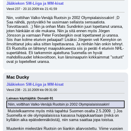
Jääkiekon SM-Liiga ja MM-kisat
Viesti 237 - 20.10.2009 klo 21:41:59
Niin, voittihan Valko-Venäjä Ruotsin jo 2002 Olympialaisissakin! ;D 
Saa nähdä, pystyvätkö he uusimaan sellaista sensaatiota. 
Toivottavasti. ;) Niin ja onhan Mats Sundinkin juuri lopettanut uransa, 
joten hänkään ei ole mukana. Niin ja sitä ennen myös Jörgen 
Jönsson ja varmaan Peter Forsbergikin ovat lopettaneet jo uransa. 
Siis ihan kolme eturivin pelaajaa!! Lisäksi Jörgenin veli Kennykin on 
ilmoittanut joku aika sitten lopettavansa. Ja niinhän hän onkin tehnyt. 
Eli Ruotsilta on lähtenyt maajoukkueesta siis jo peräti 4 eturivin NHL-
supertähteä. Eli tarkemmin ajateltuna Suomella on hyvät 
mahdollisuudet lohkovoittoon, kun länsinaapurin kirkkaimmat "soturit" 
ovat jo lopetelleet uransa.
Mac Ducky
Jääkiekon SM-Liiga ja MM-kisat
Viesti 238 - 21.10.2009 klo 09:31:00
Lainaus käyttäjältä: Donald-91
Niin, voittihan Valko-Venäjä Ruotsin jo 2002 Olympialaisissakin!
 Muistelkaamme myös mitä tapahtui Suomen osalta 2.5.2009. :) Jos 
Suomella ei ole olympialaisissa kasassa huippukaartiaan (mikä on 
kylläkin aika epätodennäköistä), niin sama saattaa jopa toistua.
Muutenkin mielestäni Ruotsin on liiankin aliarvostettu. Viime vuosien 