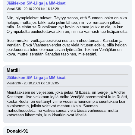
Jääkiekon SM-Liiga ja MM-kisat
Viesti 235 - 20.10.2009 klo 16:18:29
Niin, olympialaiset tulevat. Täytyy sanoa, että Suomen lohko on aika 
helppo, mutta jos takki auki peliin lähtee, niin voi rumaakin jälkeä 
tulla. Ja eihän se Ruotsikaan nyt kovin loistava joukkue ole, ja kun 
Olympiakulta puolustettavanakin on, niin se varmasti tuo lisäpaineita.
Suurimmaksi voittajasuosikiksi nostaisin ehdottomasti Kanadan ja 
Venäjän. Ehkä Vaahteranlehdet ovat vielä hitusen edellä, sillä heidän 
joukkuuensa tulee olemaan aivan lyömätön. Tokihan Venäjäkin on 
kova, muttei sentään Kanadan tasoinen, mielestäni.
Mattiii
Jääkiekon SM-Liiga ja MM-kisat
Viesti 236 - 20.10.2009 klo 18:32:05
Muistaakseni se veljespari, joka pelaa NHL:ssä, on Sergei ja Andrei 
Kostitsyn. Itse veikkaan kyllä Valko-Venäjää paremmaksi kuin Ruåtti, 
koska Ruotsi on esittänyt viime vuosina huonoimpia suorituksia kuin 
aikaisemmin, jolloin voittivat mestaruuksia. Suomen 
mahdollisuudet... no vaikea sanoa vielä tässä vaiheessa, mutta 
katsotaan lähemmin, kun kisatkin ovat lähellä.
Donald-91