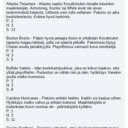
Atlanta Thrashers - Atlanta vaatisi Kovaltshukin rinnalle toisenkin 
maalintekijän. Armstrong, Kozlov tai White eivät ole aivan 
terävimmästä kärjestä. Littlestä voisi tulla sellainen. Pakisto on aika 
keskinkertaista, Kubina hyvä hankinta. 
P: 2 
H: 3
S: 13
Boston Bruins - Paljon hyviä pelaajia (tosin ei yhtäkään Kovaltsukin 
tapaista huippu-tähteä), joilla voi päästä pitkälle. Pakistosta löytyy 
Charan avulla jämäkkyyttä. Playoffeissa varmasti kova sinnittelijä. 
P: 3
H: 3
S: 5
Buffalo Sabres - Idän keskikastijoukkue, joka on kiikun kaakun, että 
yltää playoffeihin. Puolustus on vähän niin ja näin, hyökkäys Vanekin 
avulla melko kunnossa.
P: 2
H: 3
S: 8
Carolina Hurricanes - Pakisto erittäin heikko. Kaikki voi kaatua siihen. 
Hyökkäys melko vahva ja erittäin kokenut. Maalintekijöitä ei 
kuitenkaan kovin montaa ole - pelintekijöitä kylläkin.
P: 1
H: 3
S: 11