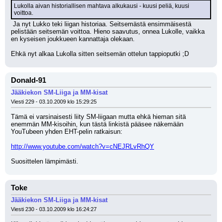
Lukolla aivan historiallisen mahtava alkukausi - kuusi peliä, kuusi 
voittoa.
 Ja nyt Lukko teki liigan historiaa. Seitsemästä ensimmäisestä 
pelistään seitsemän voittoa. Hieno saavutus, onnea Lukolle, vaikka 
en kyseisen joukkueen kannattaja olekaan.
Ehkä nyt alkaa Lukolla sitten seitsemän ottelun tappioputki ;D
Donald-91
Jääkiekon SM-Liiga ja MM-kisat
Viesti 229 - 03.10.2009 klo 15:29:25
Tämä ei varsinaisesti liity SM-liigaan mutta ehkä hieman sitä 
enemmän MM-kisoihin, kun tästä linkistä pääsee näkemään 
YouTubeen yhden EHT-pelin ratkaisun:
http://www.youtube.com/watch?v=cNEJRLvRhQY
Suosittelen lämpimästi.
Toke
Jääkiekon SM-Liiga ja MM-kisat
Viesti 230 - 03.10.2009 klo 16:24:27