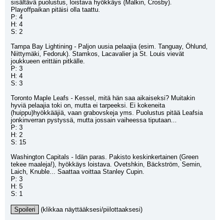
sisältävä puolustus, loistava hyökkäys (Malkin, Crosby). 
Playoffpaikan pitäisi olla taattu.
P: 4
H: 4
S: 2
Tampa Bay Lightining - Paljon uusia pelaajia (esim. Tanguay, Öhlund, 
Niittymäki, Fedoruk). Stamkos, Lacavalier ja St. Louis vievät 
joukkueen erittäin pitkälle.
P: 3
H: 4
S: 3
Toronto Maple Leafs - Kessel, mitä hän saa aikaiseksi? Muitakin 
hyviä pelaajia toki on, mutta ei tarpeeksi. Ei kokeneita 
(huippu)hyökkääjiä, vaan grabovskeja yms. Puolustus pitää Leafsia 
jonkinverran pystyssä, mutta jossain vaiheessa tiputaan...
P: 3
H: 2
S: 15
Washington Capitals - Idän paras. Pakisto keskinkertainen (Green 
tekee maaleja!), hyökkäys loistava. Ovetshkin, Bäckström, Semin, 
Laich, Knuble... Saattaa voittaa Stanley Cupin.
P: 3
H: 5
S: 1
Spoileri
 (klikkaa näyttääksesi/piilottaaksesi)