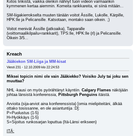
Kiitos linkistä, vaikka olenkin nähnyt tuon videon varmaankin 
kymmenen kertaa aiemmin. Komeita rankkareita, ei siinä mitään...
SM-liigakierrokselta muuten tänään voitot Ässille, Lukolle, Kärpille, 
HPK:lle ja Pelicansille. Katsotaan, montako saan oikein. ;)
Voitot menivät Ässille (jatkoaika), Tapparalle 
(voittomaalikilpailu=rankkarit), TPS:lle, HPK:lle (rl) ja Pelicansille.
Oikein 3/5...
Kreach
Jääkiekon SM-Liiga ja MM-kisat
Viesti 231 - 12.10.2009 klo 22:24:53
Miksei topicin nimi ole vain Jääkiekko? Voisiko July tai joku sen 
muuttaa?
NHL -kausi on myös pyörähtänyt käyntiin. 
Calgary Flames
 näköjään 
johtaa länsistä konferenssia,
 Pittsburgh Penguins
 itäistä.
Arvioita (sija-arviot aina konferenssista) [omia mielipiteitäni, älkää 
ottako tosissanne, en ole asiantuntija :D]:
P=Puolustus (1-5)
H=Hyökkäys (1-5)
S=Sijoitus runkosarjan loputtua (Itä-Länsi erikseen)
ITÄ: