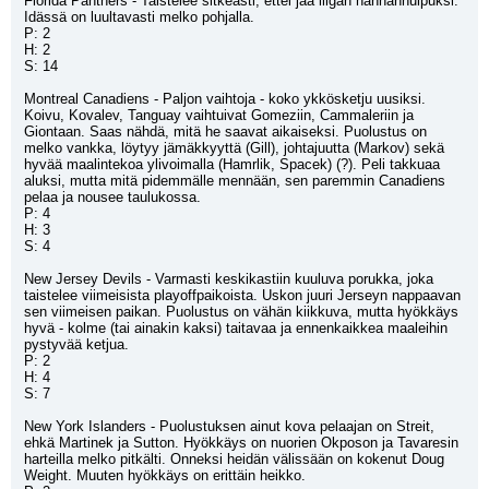
Florida Panthers - Taistelee sitkeästi, ettei jää liigan hännänhuipuksi. 
Idässä on luultavasti melko pohjalla. 
P: 2
H: 2
S: 14
Montreal Canadiens - Paljon vaihtoja - koko ykkösketju uusiksi. 
Koivu, Kovalev, Tanguay vaihtuivat Gomeziin, Cammaleriin ja 
Giontaan. Saas nähdä, mitä he saavat aikaiseksi. Puolustus on 
melko vankka, löytyy jämäkkyyttä (Gill), johtajuutta (Markov) sekä 
hyvää maalintekoa ylivoimalla (Hamrlik, Spacek) (?). Peli takkuaa 
aluksi, mutta mitä pidemmälle mennään, sen paremmin Canadiens 
pelaa ja nousee taulukossa.
P: 4
H: 3
S: 4
New Jersey Devils - Varmasti keskikastiin kuuluva porukka, joka 
taistelee viimeisista playoffpaikoista. Uskon juuri Jerseyn nappaavan 
sen viimeisen paikan. Puolustus on vähän kiikkuva, mutta hyökkäys 
hyvä - kolme (tai ainakin kaksi) taitavaa ja ennenkaikkea maaleihin 
pystyvää ketjua.
P: 2
H: 4
S: 7
New York Islanders - Puolustuksen ainut kova pelaajan on Streit, 
ehkä Martinek ja Sutton. Hyökkäys on nuorien Okposon ja Tavaresin 
harteilla melko pitkälti. Onneksi heidän välissään on kokenut Doug 
Weight. Muuten hyökkäys on erittäin heikko.