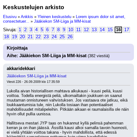
Keskustelujen arkisto
Etusivu
»
Ankkis
»
Yleinen keskustelu
»
Lorem ipsum dolor sit amet,
consectetuer...
»
Jääkiekon SM-Liiga ja MM-kisat
Sivuja:
1
2
3
4
5
6
7
8
9
10
11
12
13
14
15
16
17
18
19
20
21
22
23
24
25
26
Kirjoittaja
Aihe: Jääkiekon SM-Liiga ja MM-kisat
(382 viestiä)
akkaridekkari
Jääkiekon SM-Liiga ja MM-kisat
Viesti 226 - 26.09.2009 klo 17:35:59
Lukolla aivan historiallisen mahtava alkukausi - kuusi peliä, kuusi 
voittoa. Todella energistä peliä, ulkomailtakin joukkuen on saanut 
muutaman onnistuneen vahvistuksen. Jos vastaava ote jatkuu, eikä 
loukkaantumisia tule, niin Lukolla tosiaan ihan potentiaaliset 
mahdollisuudet mitalipeleihin. Pitkään aikaan ei raumalaisilla ole näin 
hyvin ollut pullia uunissa.
Hallitseva mestari JYP taas on hukannut kyllä pelinsä pahemman 
kerran ja on ihan jäässä. Ässillä kausi alkoi samalla tavoin huonosti, 
ei vielä yhtään voittoa takana - hyvin mahdollista, että edessä 
häämöttää samanlainen pettymys kuin viime kaudellakin.