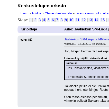
Keskustelujen arkisto
Etusivu
»
Ankkis
»
Yleinen keskustelu
»
Lorem ipsum dolor sit a
Sivuja:
1
2
3
4
5
6
7
8
9
10
11
12
13
14
15
1
Kirjoittaja
Aihe: Jääkiekon SM-Liiga 
wierii2
Jääkiekon SM-Liiga ja MM-kis
Viesti 331 - 12.05.2010 klo 09:35:59
Joo, Norjan kerroin oli Tsekkejä
Lainaus käyttäjältä: akkaridekkari
Lainaus:
Jos, Tanska voittaa, kisat ovat o
Eli mielestäsi Suomella ei ole m
Tälläisellä pelillä ei ole. Paik
nopeasti ohi, etenkin jos Ruot
Olen tässä asiassa pessimisti, 
viimekin pelissä Saksan takana..