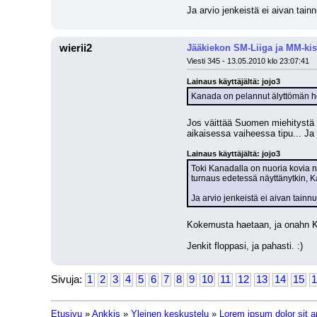
Ja arvio jenkeistä ei aivan tainn
wierii2
Jääkiekon SM-Liiga ja MM-kis
Viesti 345 - 13.05.2010 klo 23:07:41
Lainaus käyttäjältä: jojo3
Kanada on pelannut älyttömän hei
Jos väittää Suomen miehitystä h
aikaisessa vaiheessa tipu... Ja
Lainaus käyttäjältä: jojo3
Toki Kanadalla on nuoria kovia ni
turnaus edetessä näyttänytkin, 
Ja arvio jenkeistä ei aivan tainnut
Kokemusta haetaan, ja onahn Ka
Jenkit floppasi, ja pahasti. :)
Sivuja:
1
2
3
4
5
6
7
8
9
10
11
12
13
14
15
1
Etusivu
»
Ankkis
»
Yleinen keskustelu
»
Lorem ipsum dolor sit a