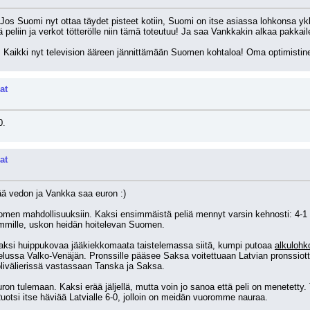
os Suomi nyt ottaa täydet pisteet kotiin, Suomi on itse asiassa lohkonsa ykkön
llä peliin ja verkot tötterölle niin tämä toteutuu! Ja saa Vankkakin alkaa pakka
! Kaikki nyt television ääreen jännittämään Suomen kohtaloa! Oma optimistin
at
0.
at
ää vedon ja Vankka saa euron :)
men mahdollisuuksiin. Kaksi ensimmäistä peliä mennyt varsin kehnosti: 4-1 h
mmille, uskon heidän hoitelevan Suomen.
ksi huippukovaa jääkiekkomaata taistelemassa siitä, kumpi putoaa 
alkulohk
telussa Valko-Venäjän. Pronssille pääsee Saksa voitettuaan Latvian pronssiott
olivälierissä vastassaan Tanska ja Saksa.
 euron tulemaan. Kaksi erää jäljellä, mutta voin jo sanoa että peli on menetetty
otsi itse häviää Latvialle 6-0, jolloin on meidän vuoromme nauraa.