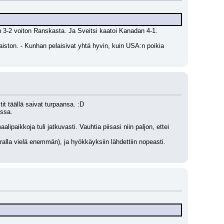
an 3-2 voiton Ranskasta. Ja Sveitsi kaatoi Kanadan 4-1. 
iston. - Kunhan pelaisivat yhtä hyvin, kuin USA:n poikia 
tit täällä saivat turpaansa. :D
ossa. 
paikkoja tuli jatkuvasti. Vauhtia piisasi niin paljon, ettei 
ralla vielä enemmän), ja hyökkäyksiin lähdettiin nopeasti. 