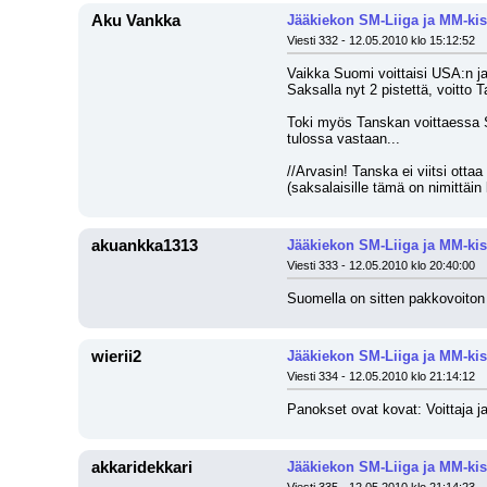
Aku Vankka
Jääkiekon SM-Liiga ja MM-kis
Viesti 332 - 12.05.2010 klo 15:12:52
Vaikka Suomi voittaisi USA:n jat
Saksalla nyt 2 pistettä, voitto 
Toki myös Tanskan voittaessa S
tulossa vastaan...
//Arvasin! Tanska ei viitsi otta
(saksalaisille tämä on nimittäi
akuankka1313
Jääkiekon SM-Liiga ja MM-kis
Viesti 333 - 12.05.2010 klo 20:40:00
Suomella on sitten pakkovoiton 
wierii2
Jääkiekon SM-Liiga ja MM-kis
Viesti 334 - 12.05.2010 klo 21:14:12
Panokset ovat kovat: Voittaja ja
akkaridekkari
Jääkiekon SM-Liiga ja MM-kis