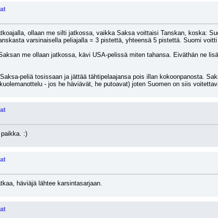
at
koajalla, ollaan me silti jatkossa, vaikka Saksa voittaisi Tanskan, koska: Suome
Tanskasta varsinaisella peliajalla = 3 pistettä, yhteensä 5 pistettä. Suomi voitt
aksan me ollaan jatkossa, kävi USA-pelissä miten tahansa. Eiväthän ne lisäpi
a Saksa-peliä tosissaan ja jättää tähtipelaajansa pois illan kokoonpanosta. Sa
n kuolemanottelu - jos he häviävät, he putoavat) joten Suomen on siis voitett
at
paikka. :)
at
tkaa, häviäjä lähtee karsintasarjaan.
at