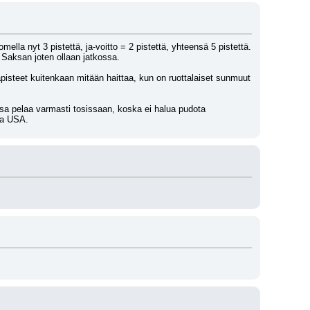
lla nyt 3 pistettä, ja-voitto = 2 pistettä, yhteensä 5 pistettä. 
i Saksan joten ollaan jatkossa.
steet kuitenkaan mitään haittaa, kun on ruottalaiset sunmuut 
ksa pelaa varmasti tosissaan, koska ei halua pudota 
ava USA.