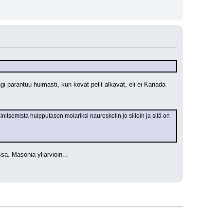
 parantuu huimasti, kun kovat pelit alkavat, eli ei Kanada 
tsemista huipputason molariksi naureskelin jo silloin ja sitä on 
. Masonia yliarvioin... 