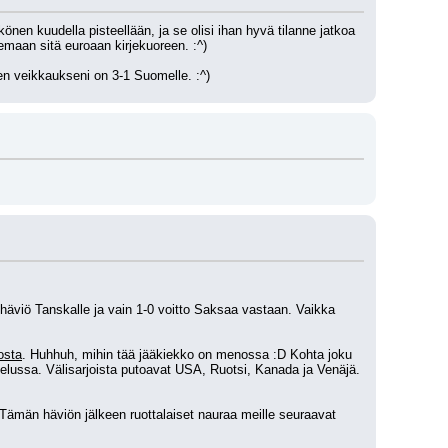
en kuudella pisteellään, ja se olisi ihan hyvä tilanne jatkoa 
ilemaan sitä euroaan kirjekuoreen. :^)
en veikkaukseni on 3-1 Suomelle. :^)
äviö Tanskalle ja vain 1-0 voitto Saksaa vastaan. Vaikka 
osta
. Huhhuh, mihin tää jääkiekko on menossa :D Kohta joku 
elussa. Välisarjoista putoavat USA, Ruotsi, Kanada ja Venäjä. 
. Tämän häviön jälkeen ruottalaiset nauraa meille seuraavat 