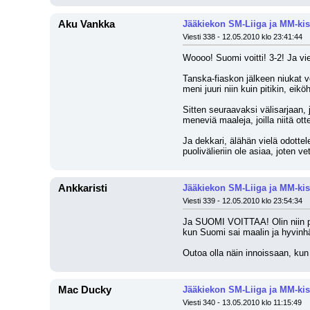
Aku Vankka
Jääkiekon SM-Liiga ja MM-kis
Viesti 338 - 12.05.2010 klo 23:41:44
Woooo! Suomi voitti! 3-2! Ja vie
Tanska-fiaskon jälkeen niukat voi
meni juuri niin kuin pitikin, eikö
Sitten seuraavaksi välisarjaan,
meneviä maaleja, joilla niitä ott
Ja dekkari, älähän vielä odottel
puolivälieriin ole asiaa, joten v
Ankkaristi
Jääkiekon SM-Liiga ja MM-kis
Viesti 339 - 12.05.2010 klo 23:54:34
Ja SUOMI VOITTAA! Olin niin pes
kun Suomi sai maalin ja hyvinhä
Outoa olla näin innoissaan, kun 
Mac Ducky
Jääkiekon SM-Liiga ja MM-kis
Viesti 340 - 13.05.2010 klo 11:15:49