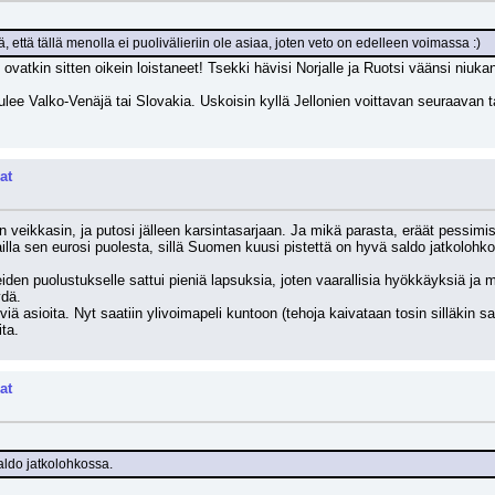
, että tällä menolla ei puolivälieriin ole asiaa, joten veto on edelleen voimassa :)
ovatkin sitten oikein loistaneet! Tsekki hävisi Norjalle ja Ruotsi väänsi niuk
e Valko-Venäjä tai Slovakia. Uskoisin kyllä Jellonien voittavan seuraavan ta
at
en veikkasin, ja putosi jälleen karsintasarjaan. Ja mikä parasta, eräät pessimis
illa sen eurosi puolesta, sillä Suomen kuusi pistettä on hyvä saldo jatkolohk
en puolustukselle sattui pieniä lapsuksia, joten vaarallisia hyökkäyksiä ja maali
ydä. 
ä asioita. Nyt saatiin ylivoimapeli kuntoon (tehoja kaivataan tosin silläkin sa
ita.
at
aldo jatkolohkossa.