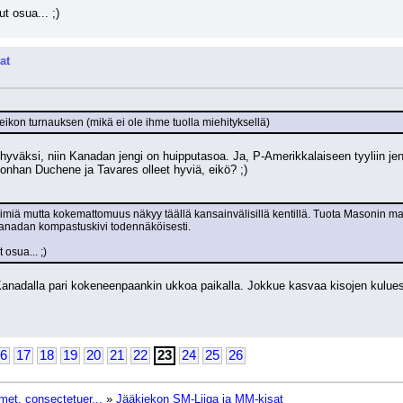
ut osua... ;)
at
kon turnauksen (mikä ei ole ihme tuolla miehityksellä)
yväksi, niin Kanadan jengi on huipputasoa. Ja, P-Amerikkalaiseen tyyliin jengi
 onhan Duchene ja Tavares olleet hyviä, eikö? ;) 
miä mutta kokemattomuus näkyy täällä kansainvälisillä kentillä. Tuota Masonin maini
Kanadan kompastuskivi todennäköisesti. 
 osua... ;)
nadalla pari kokeneenpaankin ukkoa paikalla. Jokkue kasvaa kisojen kuluessa
6
17
18
19
20
21
22
23
24
25
26
met, consectetuer...
»
Jääkiekon SM-Liiga ja MM-kisat