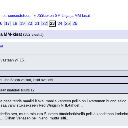
met, consectetuer...
»
Jääkiekon SM-Liiga ja MM-kisat
6
17
18
19
20
21
22
23
24
25
26
ja MM-kisat
(382 viestiä)
at
 vastaan yli 15. 
hi. Jos Saksa voittaa, kisat ovat ohi.
itään mahdollisuuksia?
oista pitää tehdä maalit! Kaksi maalia kahteen peliin on luvattoman huono saldo
si saa vahvistuksekseen Red Wingsin NHL-tähdet... 
tiedän sen, mutta minusta Suomen tämänhetkisellä pelillä kaadetaan korkeinta
. Olihan Vehasen peli hieno, mutta silti...