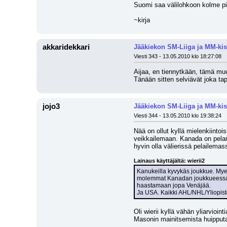
Suomi saa välilohkoon kolme pis
~kirja
akkaridekkari
Jääkiekon SM-Liiga ja MM-kis
Viesti 343 - 13.05.2010 klo 18:27:08
Aijaa, en tiennytkään, tämä muu
Tänään sitten selviävät joka t
jojo3
Jääkiekon SM-Liiga ja MM-kis
Viesti 344 - 13.05.2010 klo 19:38:24
Nää on ollut kyllä mielenkiintoi
veikkailemaan. Kanada on pelann
hyvin olla välierissä pelailemas
Lainaus käyttäjältä: wierii2
Kanukeilla kyvykäs joukkue. Myer
molemmat Kanadan joukkueessa. 
haastamaan jopa Venäjää. 
Ja USA. Kaikki AHL/NHL/Yliopistol
Oli wierii kyllä vähän yliarvio
Masonin mainitsemista huipputas