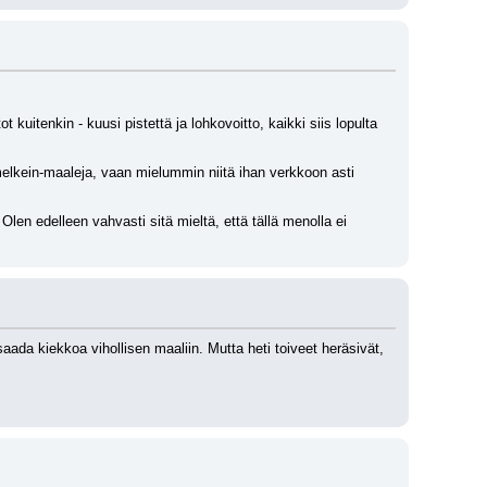
kuitenkin - kuusi pistettä ja lohkovoitto, kaikki siis lopulta 
melkein-maaleja, vaan mielummin niitä ihan verkkoon asti 
len edelleen vahvasti sitä mieltä, että tällä menolla ei 
a kiekkoa vihollisen maaliin. Mutta heti toiveet heräsivät, 