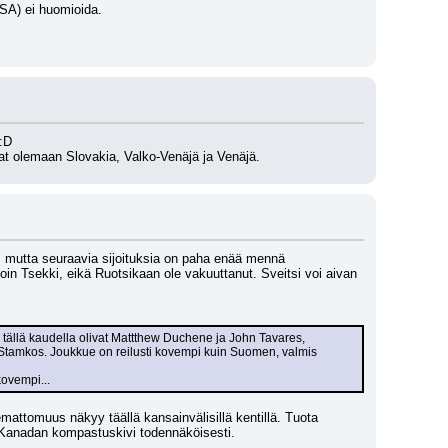
USA) ei huomioida.
:D 
t olemaan Slovakia, Valko-Venäjä ja Venäjä.
si, mutta seuraavia sijoituksia on paha enää mennä 
in Tsekki, eikä Ruotsikaan ole vakuuttanut. Sveitsi voi aivan 
tällä kaudella olivat Mattthew Duchene ja John Tavares, 
amkos. Joukkue on reilusti kovempi kuin Suomen, valmis 
kovempi...
mattomuus näkyy täällä kansainvälisillä kentillä. Tuota 
, Kanadan kompastuskivi todennäköisesti. 