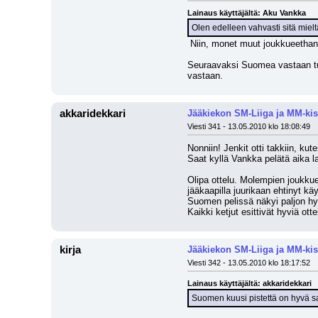
Lainaus käyttäjältä: Aku Vankka
Olen edelleen vahvasti sitä mieltä
 Niin, monet muut joukkueethan 
Seuraavaksi Suomea vastaan tule
vastaan.
akkaridekkari
Jääkiekon SM-Liiga ja MM-kis
Viesti 341 - 13.05.2010 klo 18:08:49
Nonniin! Jenkit otti takkiin, kut
Saat kyllä Vankka pelätä aika la
Olipa ottelu. Molempien joukkueid
jääkaapilla juurikaan ehtinyt kä
Suomen pelissä näkyi paljon hyvi
Kaikki ketjut esittivät hyviä otte
kirja
Jääkiekon SM-Liiga ja MM-kis
Viesti 342 - 13.05.2010 klo 18:17:52
Lainaus käyttäjältä: akkaridekkari
Suomen kuusi pistettä on hyvä s