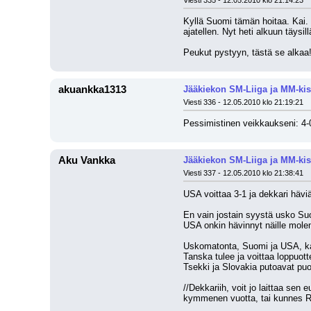
Viesti 335 - 12.05.2010 klo 21:14:23
Kyllä Suomi tämän hoitaa. Kai. J
ajatellen. Nyt heti alkuun täysi
Peukut pystyyn, tästä se alkaa
akuankka1313
Jääkiekon SM-Liiga ja MM-kis
Viesti 336 - 12.05.2010 klo 21:19:21
Pessimistinen veikkaukseni: 4-
Aku Vankka
Jääkiekon SM-Liiga ja MM-kis
Viesti 337 - 12.05.2010 klo 21:38:41
USA voittaa 3-1 ja dekkari hävi
En vain jostain syystä usko Suo
USA onkin hävinnyt näille mole
Uskomatonta, Suomi ja USA, ka
Tanska tulee ja voittaa loppuot
Tsekki ja Slovakia putoavat pu
//Dekkariih, voit jo laittaa sen
kymmenen vuotta, tai kunnes Ru