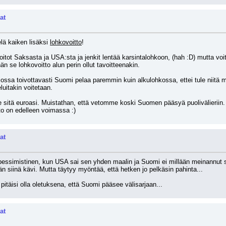
at
lä kaiken lisäksi 
lohkovoitto
!
tot Saksasta ja USA:sta ja jenkit lentää karsintalohkoon, (hah :D) mutta voitot 
hän se lohkovoitto alun perin ollut tavoitteenakin. 
 jossa toivottavasti Suomi pelaa paremmin kuin alkulohkossa, ettei tule niitä 
eluitakin voitetaan.
e sitä euroasi. Muistathan, että vetomme koski Suomen pääsyä puolivälieriin. O
eto on edelleen voimassa :)
at
simistinen, kun USA sai sen yhden maalin ja Suomi ei millään meinannut saad
n siinä kävi. Mutta täytyy myöntää, että hetken jo pelkäsin pahinta...
pitäisi olla oletuksena, että Suomi pääsee välisarjaan...
at