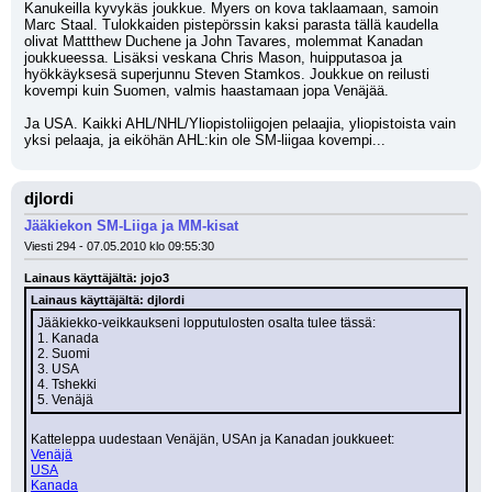
Kanukeilla kyvykäs joukkue. Myers on kova taklaamaan, samoin 
Marc Staal. Tulokkaiden pistepörssin kaksi parasta tällä kaudella 
olivat Mattthew Duchene ja John Tavares, molemmat Kanadan 
joukkueessa. Lisäksi veskana Chris Mason, huipputasoa ja 
hyökkäyksesä superjunnu Steven Stamkos. Joukkue on reilusti 
kovempi kuin Suomen, valmis haastamaan jopa Venäjää. 
Ja USA. Kaikki AHL/NHL/Yliopistoliigojen pelaajia, yliopistoista vain 
yksi pelaaja, ja eiköhän AHL:kin ole SM-liigaa kovempi...
djlordi
Jääkiekon SM-Liiga ja MM-kisat
Viesti 294 - 07.05.2010 klo 09:55:30
Lainaus käyttäjältä: jojo3
Lainaus käyttäjältä: djlordi
Jääkiekko-veikkaukseni lopputulosten osalta tulee tässä:
1. Kanada
2. Suomi
3. USA
4. Tshekki
5. Venäjä
Katteleppa uudestaan Venäjän, USAn ja Kanadan joukkueet:
Venäjä
USA
Kanada