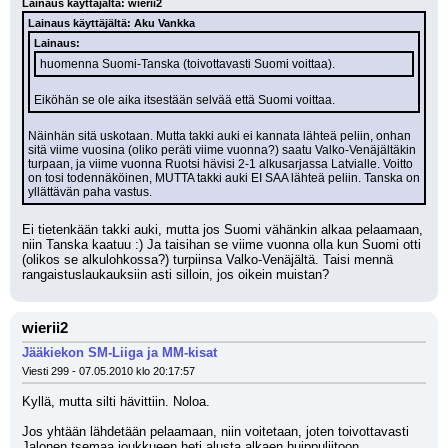
Lainaus käyttäjältä: wierii2
Lainaus käyttäjältä: Aku Vankka
Lainaus:
huomenna Suomi-Tanska (toivottavasti Suomi voittaa).
Eiköhän se ole aika itsestään selvää että Suomi voittaa.
Näinhän sitä uskotaan. Mutta takki auki ei kannata lähteä peliin, onhan 
sitä viime vuosina (oliko peräti viime vuonna?) saatu Valko-Venäjältäkin 
turpaan, ja viime vuonna Ruotsi hävisi 2-1 alkusarjassa Latvialle. Voitto 
on tosi todennäköinen, MUTTA takki auki EI SAA lähteä peliin. Tanska on 
yllättävän paha vastus.
Ei tietenkään takki auki, mutta jos Suomi vähänkin alkaa pelaamaan, 
niin Tanska kaatuu :) Ja taisihan se viime vuonna olla kun Suomi otti 
(olikos se alkulohkossa?) turpiinsa Valko-Venäjältä. Taisi mennä 
rangaistuslaukauksiin asti silloin, jos oikein muistan?
wierii2
Jääkiekon SM-Liiga ja MM-kisat
Viesti 299 - 07.05.2010 klo 20:17:57
Kyllä, mutta silti hävittiin. Noloa. 
Jos yhtään lähdetään pelaamaan, niin voitetaan, joten toivottavasti 
Jalonen tsemaa joukkueen heti alusta alkaen huippuliitoon...