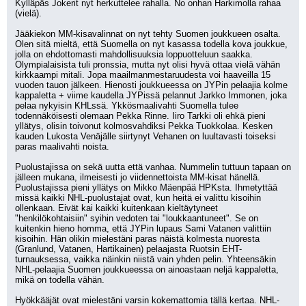
Kylläpäs Jokerit nyt herkuttelee rahalla. No onhan Harkimolla rahaa 
(vielä).
Jääkiekon MM-kisavalinnat on nyt tehty Suomen joukkueen osalta. 
Olen sitä mieltä, että Suomella on nyt kasassa todella kova joukkue, 
jolla on ehdottomasti mahdollisuuksia loppuotteluun saakka. 
Olympialaisista tuli pronssia, mutta nyt olisi hyvä ottaa vielä vähän 
kirkkaampi mitali. Jopa maailmanmestaruudesta voi haaveilla 15 
vuoden tauon jälkeen. Hienosti joukkueessa on JYPin pelaajia kolme 
kappaletta + viime kaudella JYPissä pelannut Jarkko Immonen, joka 
pelaa nykyisin KHLssä. Ykkösmaalivahti Suomella tulee 
todennäköisesti olemaan Pekka Rinne. Iiro Tarkki oli ehkä pieni 
yllätys, olisin toivonut kolmosvahdiksi Pekka Tuokkolaa. Kesken 
kauden Lukosta Venäjälle siirtynyt Vehanen on luultavasti toiseksi 
paras maalivahti noista.
Puolustajissa on sekä uutta että vanhaa. Nummelin tuttuun tapaan on 
jälleen mukana, ilmeisesti jo viidennettoista MM-kisat hänellä. 
Puolustajissa pieni yllätys on Mikko Mäenpää HPKsta. Ihmetyttää 
missä kaikki NHL-puolustajat ovat, kun heitä ei valittu kisoihin 
ollenkaan. Eivät kai kaikki kuitenkaan kieltäytyneet 
"henkilökohtaisiin" syihin vedoten tai "loukkaantuneet". Se on 
kuitenkin hieno homma, että JYPin lupaus Sami Vatanen valittiin 
kisoihin. Hän olikin mielestäni paras näistä kolmesta nuoresta 
(Granlund, Vatanen, Hartikainen) pelaajasta Ruotsin EHT-
turnauksessa, vaikka näinkin niistä vain yhden pelin. Yhteensäkin 
NHL-pelaajia Suomen joukkueessa on ainoastaan neljä kappaletta, 
mikä on todella vähän.
Hyökkääjät ovat mielestäni varsin kokemattomia tällä kertaa. NHL-