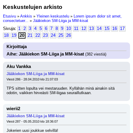
Keskustelujen arkisto
Etusivu
»
Ankkis
»
Yleinen keskustelu
»
Lorem ipsum dolor sit amet,
consectetuer...
»
Jääkiekon SM-Liiga ja MM-kisat
Sivuja:
1
2
3
4
5
6
7
8
9
10
11
12
13
14
15
16
17
18
19
20
21
22
23
24
25
26
Kirjoittaja
Aihe: Jääkiekon SM-Liiga ja MM-kisat
(382 viestiä)
Aku Vankka
Jääkiekon SM-Liiga ja MM-kisat
Viesti 286 - 28.04.2010 klo 21:07:03
TPS sitten lopulta vei mestaruuden. Kyllähän minä ainakin sitä 
odotin, vaikken hirveästi SM-liigaa seuraillutkaan.
wierii2
Jääkiekon SM-Liiga ja MM-kisat
Viesti 287 - 05.05.2010 klo 18:36:07
Jokerien uusi joukkue selvillä!