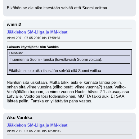
Eiköhän se ole aika itsestään selvää että Suomi voittaa.
wierii2
Jääkiekon SM-Liiga ja MM-kisat
Viesti 297 - 07.05.2010 klo 17:59:31
Lainaus käyttäjältä: Aku Vankka
Lainaus:
huomenna Suomi-Tanska (toivottavasti Suomi voittaa).
Eiköhän se ole aika itsestään selvää että Suomi voittaa.
Näinhän sitä uskotaan. Mutta takki auki ei kannata lähteä peliin, 
onhan sitä viime vuosina (oliko peräti viime vuonna?) saatu Valko-
Venäjältäkin turpaan, ja viime vuonna Ruotsi hävisi 2-1 alkusarjassa 
Latvialle. Voitto on tosi todennäköinen, MUTTA takki auki EI SAA 
lähteä peliin. Tanska on yllättävän paha vastus.
Aku Vankka
Jääkiekon SM-Liiga ja MM-kisat
Viesti 298 - 07.05.2010 klo 18:38:06