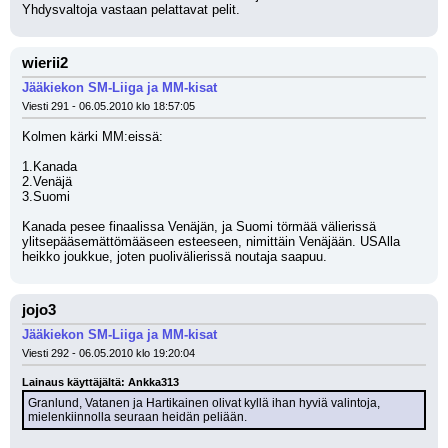
Yhdysvaltoja vastaan pelattavat pelit.
wierii2
Jääkiekon SM-Liiga ja MM-kisat
Viesti 291 - 06.05.2010 klo 18:57:05
Kolmen kärki MM:eissä:
1.Kanada
2.Venäjä
3.Suomi
Kanada pesee finaalissa Venäjän, ja Suomi törmää välierissä 
ylitsepääsemättömääseen esteeseen, nimittäin Venäjään. USAlla 
heikko joukkue, joten puolivälierissä noutaja saapuu.
jojo3
Jääkiekon SM-Liiga ja MM-kisat
Viesti 292 - 06.05.2010 klo 19:20:04
Lainaus käyttäjältä: Ankka313
Granlund, Vatanen ja Hartikainen olivat kyllä ihan hyviä valintoja, 
mielenkiinnolla seuraan heidän peliään.