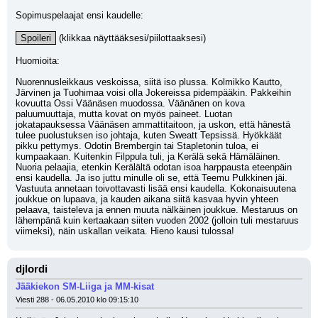
Sopimuspelaajat ensi kaudelle: 
Spoileri
 (klikkaa näyttääksesi/piilottaaksesi)
Huomioita:
Nuorennusleikkaus veskoissa, siitä iso plussa. Kolmikko Kautto, 
Järvinen ja Tuohimaa voisi olla Jokereissa pidempääkin. Pakkeihin 
kovuutta Ossi Väänäsen muodossa. Väänänen on kova 
paluumuuttaja, mutta kovat on myös paineet. Luotan 
jokatapauksessa Väänäsen ammattitaitoon, ja uskon, että hänestä 
tulee puolustuksen iso johtaja, kuten Sweatt Tepsissä. Hyökkäät 
pikku pettymys. Odotin Brembergin tai Stapletonin tuloa, ei 
kumpaakaan. Kuitenkin Filppula tuli, ja Kerälä sekä Hämäläinen. 
Nuoria pelaajia, etenkin Kerälältä odotan isoa harppausta eteenpäin 
ensi kaudella. Ja iso juttu minulle oli se, että Teemu Pulkkinen jäi. 
Vastuuta annetaan toivottavasti lisää ensi kaudella. Kokonaisuutena 
joukkue on lupaava, ja kauden aikana siitä kasvaa hyvin yhteen 
pelaava, taisteleva ja ennen muuta nälkäinen joukkue. Mestaruus on 
lähempänä kuin kertaakaan siiten vuoden 2002 (jolloin tuli mestaruus 
viimeksi), näin uskallan veikata. Hieno kausi tulossa!
djlordi
Jääkiekon SM-Liiga ja MM-kisat
Viesti 288 - 06.05.2010 klo 09:15:10