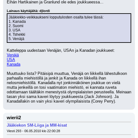
Eihän Hartikainen ja Granlund ole edes joukkueessa...
Lainaus käyttäjältä: djlordi
Jääkiekko-veikkaukseni lopputulosten osalta tulee tässä:
1. Kanada
2. Suomi
3. USA
4. Tshekki
5. Venäjä
Katteleppa uudestaan Venäjän, USAn ja Kanadan joukkueet:
Venäjä
USA
Kanada
Muuttuuko lista? Pitäisipä muuttua, Venäjä on liikkellä lähestulkoon 
parhaalla miehistöllä ja jenkit ja Kanada on liikkellä ihan 
nelosmiehistöllä. Kanadalla nyt jonkinnäköinen joukkue on vielä 
mutta jenkeillä on tosi vaatimaton miehistö, ei kannata ruveta 
odottamaan täältäkin menestystä olympialaisten perusteella. Meinaan 
tasan yksi sama kaveri löytyy joukkueesta (Jack Johnson). Ja 
Kanadallakin on vain yksi kaveri olympilaisista (Corey Perry).
wierii2
Jääkiekon SM-Liiga ja MM-kisat
Viesti 293 - 06.05.2010 klo 22:00:28