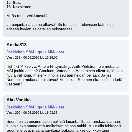
15. Italia
16. Kazakstan
Mitäs muut veikkaavat?
Ja perjantainahan ne alkavat. 85 tuntia siis television katselua 
edessä hyvien selostajien selostaessa.
Ankka313
Jääkiekon SM-Liiga ja MM-kisat
Viesti 289 - 06.05.2010 klo 16:26:00
Höh >:( Mikseivät Antero Niittymäki ja Antti Pihlström ole mukana 
MM-joukkueessa? Granlund, Vatanen ja Hartikainen olivat kyllä ihan 
hyviä valintoja, mielenkiinnolla seuraan heidän peliään. Ja jes! 
Nummelin mukana! Loistavaa! Milloinkas Suomen eka peli? Ja ketä 
vastaan?
Aku Vankka
Jääkiekon SM-Liiga ja MM-kisat
Viesti 290 - 06.05.2010 klo 18:03:33
Suomi pelaa ensimmäisen pelinsä lauantai-iltana Tanskaa vastaan, 
eli voisinko sanoa että melkoisen helppo nakki. Muut alkulohkopelit 
Suomelle ovat maanantai-iltana Saksaa ja keskiviikko-iltana 