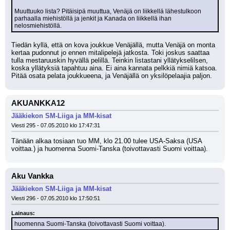
Muuttuuko lista? Pitäisipä muuttua, Venäjä on liikkellä lähestulkoon 
parhaalla miehistöllä ja jenkit ja Kanada on liikkellä ihan 
nelosmiehistöllä.
Tiedän kyllä, että on kova joukkue Venäjällä, mutta Venäjä on monta 
kertaa pudonnut jo ennen mitalipelejä jatkosta. Toki joskus saattaa 
tulla mestaruuskin hyvällä pelillä. Teinkin listastani yllätykselilsen, 
koska yllätyksiä tapahtuu aina. Ei aina kannata pelkkiä nimiä katsoa. 
Pitää osata pelata joukkueena, ja Venäjällä on yksilöpelaajia paljon.
AKUANKKA12
Jääkiekon SM-Liiga ja MM-kisat
Viesti 295 - 07.05.2010 klo 17:47:31
Tänään alkaa tosiaan tuo MM, klo 21.00 tulee USA-Saksa (USA 
voittaa.) ja huomenna Suomi-Tanska (toivottavasti Suomi voittaa).
Aku Vankka
Jääkiekon SM-Liiga ja MM-kisat
Viesti 296 - 07.05.2010 klo 17:50:51
Lainaus:
huomenna Suomi-Tanska (toivottavasti Suomi voittaa).