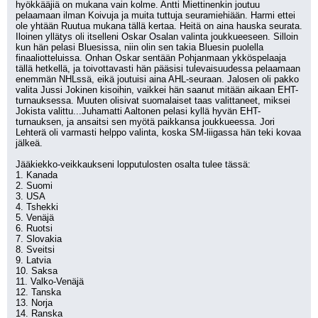
hyökkääjiä on mukana vain kolme. Antti Miettinenkin joutuu 
pelaamaan ilman Koivuja ja muita tuttuja seuramiehiään. Harmi ettei 
ole yhtään Ruutua mukana tällä kertaa. Heitä on aina hauska seurata. 
Iloinen yllätys oli itselleni Oskar Osalan valinta joukkueeseen. Silloin 
kun hän pelasi Bluesissa, niin olin sen takia Bluesin puolella 
finaaliotteluissa. Onhan Oskar sentään Pohjanmaan ykköspelaaja 
tällä hetkellä, ja toivottavasti hän pääsisi tulevaisuudessa pelaamaan 
enemmän NHLssä, eikä joutuisi aina AHL-seuraan. Jalosen oli pakko 
valita Jussi Jokinen kisoihin, vaikkei hän saanut mitään aikaan EHT-
turnauksessa. Muuten olisivat suomalaiset taas valittaneet, miksei 
Jokista valittu...Juhamatti Aaltonen pelasi kyllä hyvän EHT-
turnauksen, ja ansaitsi sen myötä paikkansa joukkueessa. Jori 
Lehterä oli varmasti helppo valinta, koska SM-liigassa hän teki kovaa 
jälkeä.
Jääkiekko-veikkaukseni lopputulosten osalta tulee tässä:
1. Kanada
2. Suomi
3. USA
4. Tshekki
5. Venäjä
6. Ruotsi
7. Slovakia
8. Sveitsi
9. Latvia
10. Saksa
11. Valko-Venäjä
12. Tanska
13. Norja
14. Ranska