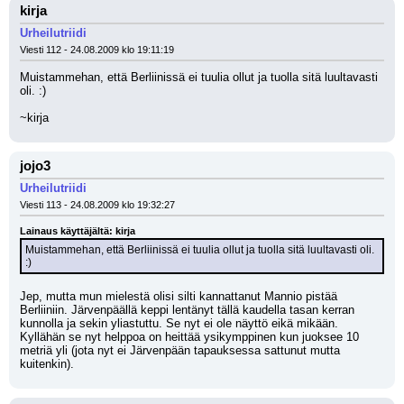
kirja
Urheilutriidi
Viesti 112 - 24.08.2009 klo 19:11:19
Muistammehan, että Berliinissä ei tuulia ollut ja tuolla sitä luultavasti 
oli. :)
~kirja
jojo3
Urheilutriidi
Viesti 113 - 24.08.2009 klo 19:32:27
Lainaus käyttäjältä: kirja
Muistammehan, että Berliinissä ei tuulia ollut ja tuolla sitä luultavasti oli. 
:)
Jep, mutta mun mielestä olisi silti kannattanut Mannio pistää 
Berliiniin. Järvenpäällä keppi lentänyt tällä kaudella tasan kerran 
kunnolla ja sekin yliastuttu. Se nyt ei ole näyttö eikä mikään. 
Kyllähän se nyt helppoa on heittää ysikymppinen kun juoksee 10 
metriä yli (jota nyt ei Järvenpään tapauksessa sattunut mutta 
kuitenkin).