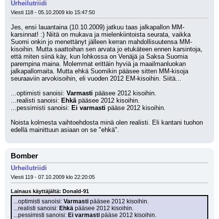
Urheilutriidi
Viesti 118 - 05.10.2009 klo 15:47:50
Jes, ensi lauantaina (10.10.2009) jatkuu taas jalkapallon MM-
karsinnat! :) Niitä on mukava ja mielenkiintoista seurata, vaikka 
Suomi onkin jo menettänyt jälleen kerran mahdollisuutensa MM-
kisoihin. Mutta saattoihan sen arvata jo etukäteen ennen karsintoja, 
että miten siinä käy, kun lohkossa on Venäjä ja Saksa Suomia 
parempina maina. Molemmat erittäin hyviä ja maailmanluokan 
jalkapallomaita. Mutta ehkä Suomikin pääsee sitten MM-kisoja 
seuraaviin arvokisoihin, eli vuoden 2012 EM-kisoihin. Siitä...
...optimisti sanoisi: 
Varmasti
 pääsee 2012 kisoihin.
...realisti sanoisi: 
Ehkä
 pääsee 2012 kisoihin.
...pessimisti sanoisi: 
Ei varmasti
 pääse 2012 kisoihin.
Noista kolmesta vaihtoehdosta minä olen realisti. Eli kantani tuohon 
edellä mainittuun asiaan on se "ehkä".
Bomber
Urheilutriidi
Viesti 119 - 07.10.2009 klo 22:20:05
Lainaus käyttäjältä: Donald-91
...optimisti sanoisi: 
Varmasti
 pääsee 2012 kisoihin.
...realisti sanoisi: 
Ehkä
 pääsee 2012 kisoihin.
...pessimisti sanoisi: 
Ei varmasti
 pääse 2012 kisoihin.