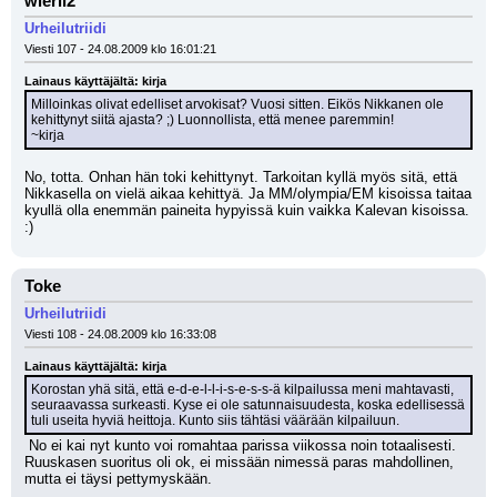
wierii2
Urheilutriidi
Viesti 107 - 24.08.2009 klo 16:01:21
Lainaus käyttäjältä: kirja
Milloinkas olivat edelliset arvokisat? Vuosi sitten. Eikös Nikkanen ole 
kehittynyt siitä ajasta? ;) Luonnollista, että menee paremmin!
~kirja
No, totta. Onhan hän toki kehittynyt. Tarkoitan kyllä myös sitä, että 
Nikkasella on vielä aikaa kehittyä. Ja MM/olympia/EM kisoissa taitaa 
kyullä olla enemmän paineita hypyissä kuin vaikka Kalevan kisoissa. 
:)
Toke
Urheilutriidi
Viesti 108 - 24.08.2009 klo 16:33:08
Lainaus käyttäjältä: kirja
Korostan yhä sitä, että e-d-e-l-l-i-s-e-s-s-ä kilpailussa meni mahtavasti, 
seuraavassa surkeasti. Kyse ei ole satunnaisuudesta, koska edellisessä 
tuli useita hyviä heittoja. Kunto siis tähtäsi väärään kilpailuun.
 No ei kai nyt kunto voi romahtaa parissa viikossa noin totaalisesti. 
Ruuskasen suoritus oli ok, ei missään nimessä paras mahdollinen, 
mutta ei täysi pettymyskään.