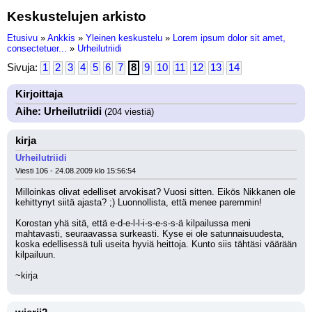
Keskustelujen arkisto
Etusivu
»
Ankkis
»
Yleinen keskustelu
»
Lorem ipsum dolor sit amet,
consectetuer...
»
Urheilutriidi
Sivuja:
1
2
3
4
5
6
7
8
9
10
11
12
13
14
Kirjoittaja
Aihe: Urheilutriidi
(204 viestiä)
kirja
Urheilutriidi
Viesti 106 - 24.08.2009 klo 15:56:54
Milloinkas olivat edelliset arvokisat? Vuosi sitten. Eikös Nikkanen ole 
kehittynyt siitä ajasta? ;) Luonnollista, että menee paremmin!
Korostan yhä sitä, että e-d-e-l-l-i-s-e-s-s-ä kilpailussa meni 
mahtavasti, seuraavassa surkeasti. Kyse ei ole satunnaisuudesta, 
koska edellisessä tuli useita hyviä heittoja. Kunto siis tähtäsi väärään 
kilpailuun.
~kirja