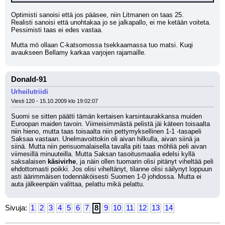
Optimisti sanoisi että jos pääsee, niin Litmanen on taas 25.
Realisti sanoisi että unohtakaa jo se jalkapallo, ei me ketään voiteta. 
Pessimisti taas ei edes vastaa. 
Mutta mö ollaan C-katsomossa tsekkaamassa tuo matsi. Kuqi 
avaukseen Bellamy karkaa varjojen rajamaille.
Donald-91
Urheilutriidi
Viesti 120 - 15.10.2009 klo 19:02:07
Suomi se sitten päätti tämän kertaisen karsintaurakkansa muiden 
Euroopan maiden tavoin. Viimeisimmästä pelistä jäi käteen toisaalta 
niin hieno, mutta taas toisaalta niin pettymyksellinen 1-1 -tasapeli 
Saksaa vastaan. Unelmavoittokin oli aivan hilkulla, aivan siinä ja 
siinä. Mutta niin perisuomalaisella tavalla piti taas möhliä peli aivan 
viimesillä minuuteilla. Mutta Saksan tasoitusmaalia edelsi kyllä 
saksalaisen 
käsivirhe
, ja näin ollen tuomarin olisi pitänyt viheltää peli 
ehdottomasti poikki. Jos olisi viheltänyt, tilanne olisi säilynyt loppuun 
asti äärimmäisen todennäköisesti Suomen 1-0 johdossa. Mutta ei 
auta jälkeenpäin valittaa, pelattu mikä pelattu.
Sivuja:
1
2
3
4
5
6
7
8
9
10
11
12
13
14