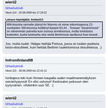
wierii2
Urheilutriidi
Viesti 114 - 25.08.2009 klo 17:29:22
Lainaus käyttäjältä: Ankka313
MM-kisoista rannalle jäänyt Ari Mannio oli viime viikonloppuna 22-
vuotiaiden SM-kisoissa heittänyt keppiä 83,44... Tosiaan "ässämmissä" 
on vähemmän paineita kuin isoissa arvokisoissa, mutta loistotulos 
kuitenkin, tuolla tuloksella olisi siellä Berliinissä sijoittunut ihan kivasti...
Joo, mutta tuulet. Helppo heittää Porissa, jossa on tuulien puolesta 
loisto-olosuhteet, kuin heittää Berliinin tuuletrtomissa olosuhteissa. ;)
Imfromfinland08
Urheilutriidi
Viesti 115 - 28.08.2009 klo 22:42:12
Isinbajeva teki kuin ihmeen kaupalla uuden maailmanennätyksen 
seiväshypyssä! En olisi uskonut! Keskisalon juoksuun olen 
tyytyväinen, vihdoinkin uusi SE. :)
wierii2
Urheilutriidi