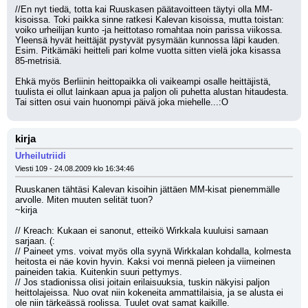
//En nyt tiedä, totta kai Ruuskasen päätavoitteen täytyi olla MM-
kisoissa. Toki paikka sinne ratkesi Kalevan kisoissa, mutta toistan: 
voiko urheilijan kunto -ja heittotaso romahtaa noin parissa viikossa. 
Yleensä hyvät heittäjät pystyvät pysymään kunnossa läpi kauden. 
Esim. Pitkämäki heitteli pari kolme vuotta sitten vielä joka kisassa 
85-metrisiä.
Ehkä myös Berliinin heittopaikka oli vaikeampi osalle heittäjistä, 
tuulista ei ollut lainkaan apua ja paljon oli puhetta alustan hitaudesta. 
Tai sitten osui vain huonompi päivä joka miehelle...:O
kirja
Urheilutriidi
Viesti 109 - 24.08.2009 klo 16:34:46
Ruuskanen tähtäsi Kalevan kisoihin jättäen MM-kisat pienemmälle 
arvolle. Miten muuten selität tuon?
~kirja
// Kreach: Kukaan ei sanonut, etteikö Wirkkala kuuluisi samaan 
sarjaan. (:
// Paineet yms. voivat myös olla syynä Wirkkalan kohdalla, kolmesta 
heitosta ei näe kovin hyvin. Kaksi voi mennä pieleen ja viimeinen 
paineiden takia. Kuitenkin suuri pettymys.
// Jos stadionissa olisi joitain erilaisuuksia, tuskin näkyisi paljon 
heittolajeissa. Nuo ovat niin kokeneita ammattilaisia, ja se alusta ei 
ole niin tärkeässä roolissa. Tuulet ovat samat kaikille.