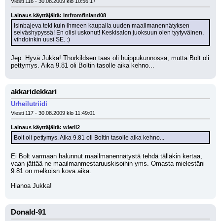
Viesti 116 - 30.08.2009 klo 10:56:17
Lainaus käyttäjältä: Imfromfinland08
Isinbajeva teki kuin ihmeen kaupalla uuden maailmanennätyksen 
seiväshypyssä! En olisi uskonut! Keskisalon juoksuun olen tyytyväinen, 
vihdoinkin uusi SE. :)
Jep. Hyvä Jukka! Thorkildsen taas oli huippukunnossa, mutta Bolt oli 
pettymys. Aika 9.81 oli Boltin tasolle aika kehno...
akkaridekkari
Urheilutriidi
Viesti 117 - 30.08.2009 klo 11:49:01
Lainaus käyttäjältä: wierii2
Bolt oli pettymys. Aika 9.81 oli Boltin tasolle aika kehno...
Ei Bolt varmaan halunnut maailmanennätystä tehdä tälläkin kertaa, 
vaan jättää ne maailmanmestaruuskisoihin yms. Omasta mielestäni 
9.81 on melkoisn kova aika.
Hianoa Jukka!
Donald-91