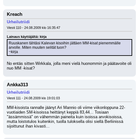
Kreach
Urheilutriidi
Viesti 110 - 24.08.2009 klo 16:35:47
Lainaus käyttäjältä: kirja
Ruuskanen tähtäsi Kalevan kisoihin jättäen MM-kisat pienemmälle 
arvolle. Miten muuten selität tuon?
~kirja
No entäs sitten Wirkkala, jolla meni vielä huonommin ja päätavoite oli 
nuo MM -kisat?
Ankka313
Urheilutriidi
Viesti 111 - 24.08.2009 klo 19:01:03
MM-kisoista rannalle jäänyt Ari Mannio oli viime viikonloppuna 22-
vuotiaiden SM-kisoissa heittänyt keppiä 83,44... Tosiaan 
"ässämmissä" on vähemmän paineita kuin isoissa arvokisoissa, 
mutta loistotulos kuitenkin, tuolla tuloksella olisi siellä Berliinissä 
sijoittunut ihan kivasti...