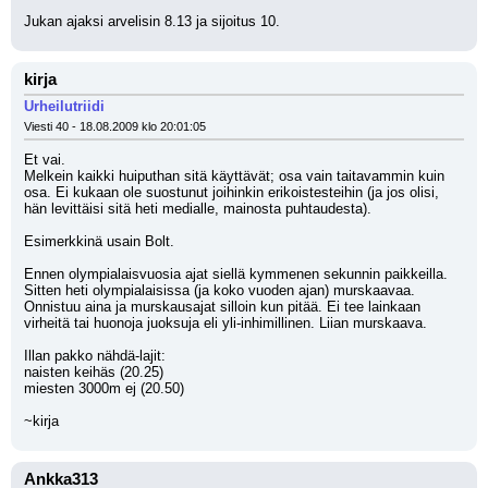
Jukan ajaksi arvelisin 8.13 ja sijoitus 10.
kirja
Urheilutriidi
Viesti 40 - 18.08.2009 klo 20:01:05
Et vai.
Melkein kaikki huiputhan sitä käyttävät; osa vain taitavammin kuin 
osa. Ei kukaan ole suostunut joihinkin erikoistesteihin (ja jos olisi, 
hän levittäisi sitä heti medialle, mainosta puhtaudesta).
Esimerkkinä usain Bolt.
Ennen olympialaisvuosia ajat siellä kymmenen sekunnin paikkeilla. 
Sitten heti olympialaisissa (ja koko vuoden ajan) murskaavaa. 
Onnistuu aina ja murskausajat silloin kun pitää. Ei tee lainkaan 
virheitä tai huonoja juoksuja eli yli-inhimillinen. Liian murskaava.
Illan pakko nähdä-lajit:
naisten keihäs (20.25)
miesten 3000m ej (20.50)
~kirja
Ankka313