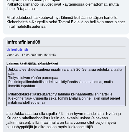
Palkintopallimahdollisuudet ovat käytännössä olemattomat, mutta 
ihmeitä tapahtuu...
Mitaliodotukset laskeutuvat nyt lähinnä keihäänheittäjien harteille. 
Kiekonheittäjä-Krugerilla sekä Tommi Evilällä on heilläkin omat pienet 
mitalimahdollisuutensa.
Imfromfinland08
Urheilutriidi
Viesti 33 - 17.08.2009 klo 15:04:43
Lainaus käyttäjältä: akkaridekkari
Jukka tulee yhdeksäntenä maaliin ajalla 8.20. Sellaisia odotuksia täältä 
päin. 
Tietysti toivon vähän parempaa.
Palkintopallimahdollisuudet ovat käytännössä olemattomat, mutta 
ihmeitä tapahtuu...
Mitaliodotukset laskeutuvat nyt lähinnä keihäänheittäjien harteille. 
Kiekonheittäjä-Krugerilla sekä Tommi Evilällä on heilläkin omat pienet 
mitalimahdollisuutensa.
Juu Jukka saattaa olla sijoilla 7-9, ihan hyvin mahdollista. Evilän ja 
Krugerin mitalimahdollisuuksiin en jaksaisi uskoa (ainakaan 
jälkimmäisen), sillä maailmalla on tänä vuonna ollut paljon hyviä 
pituushyppääjiä ja aika paljon myös kiekonheittäjiä.