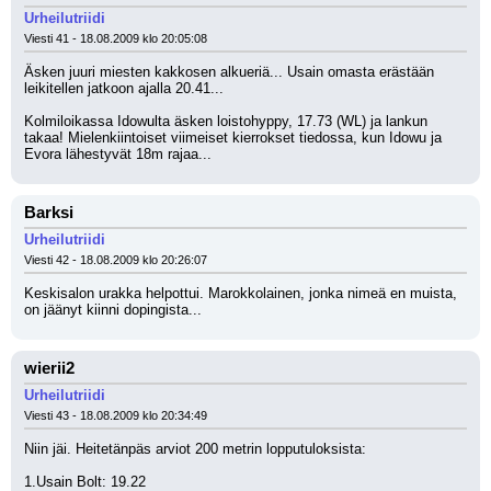
Urheilutriidi
Viesti 41 - 18.08.2009 klo 20:05:08
Äsken juuri miesten kakkosen alkueriä... Usain omasta erästään 
leikitellen jatkoon ajalla 20.41...
Kolmiloikassa Idowulta äsken loistohyppy, 17.73 (WL) ja lankun 
takaa! Mielenkiintoiset viimeiset kierrokset tiedossa, kun Idowu ja 
Evora lähestyvät 18m rajaa...
Barksi
Urheilutriidi
Viesti 42 - 18.08.2009 klo 20:26:07
Keskisalon urakka helpottui. Marokkolainen, jonka nimeä en muista, 
on jäänyt kiinni dopingista...
wierii2
Urheilutriidi
Viesti 43 - 18.08.2009 klo 20:34:49
Niin jäi. Heitetänpäs arviot 200 metrin lopputuloksista:
1.Usain Bolt: 19.22