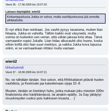
Viesti 36 - 17.08.2009 klo 19:57:03
Lainaus käyttäjältä: wierii2
Kirikamppailussa Jukka on vahva, mutta vauhtijuoksussa jää armotta 
afrikkalisille.
Ei nyt ehkä ihan noinkaan. Jos vauhti pysyy tasaisena, mutten liian 
hitaana, Jukka on vahoilla. Tällöin kaikki ovat väsyneitä, mutta 
voimia on kuitenkin sen verran, että vähän jaksaa kiriä ottaa. Tämä 
varmaankin sopisi Jukalle. Liian hidas alkuvauhti olisi huono, koska 
silloin kirillä olisi liian suuri merkitys, ja vaikka Jukka kova lopussa 
onkin, ei se varmaankaan riittäisi muita vastaan.
wierii2
Urheilutriidi
Viesti 37 - 18.08.2009 klo 16:07:21
No, se nähdään tänään. Itse uskon, että Afrikkailaiset pitävät huolen 
vauhdista, ja Keskisalo jaa katselemaan sijoja 10.-8.
Muuten, tänään on kiertänyt huhu, jonka mukaan joku miesten 100m 
finalisteista olisi kärähtämässä, tai ainakin epäilty. Ja Gay jättäytyi 
nivuskireyden vuoksi pois kakkosen kisasta... :)