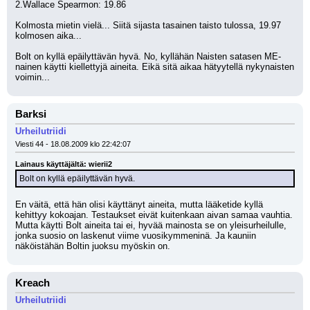
2.Wallace Spearmon: 19.86
Kolmosta mietin vielä... Siitä sijasta tasainen taisto tulossa, 19.97 
kolmosen aika...
Bolt on kyllä epäilyttävän hyvä. No, kyllähän Naisten satasen ME-
nainen käytti kiellettyjä aineita. Eikä sitä aikaa hätyytellä nykynaisten 
voimin...
Barksi
Urheilutriidi
Viesti 44 - 18.08.2009 klo 22:42:07
Lainaus käyttäjältä: wierii2
Bolt on kyllä epäilyttävän hyvä.
En väitä, että hän olisi käyttänyt aineita, mutta lääketide kyllä 
kehittyy kokoajan. Testaukset eivät kuitenkaan aivan samaa vauhtia. 
Mutta käytti Bolt aineita tai ei, hyvää mainosta se on yleisurheilulle, 
jonka suosio on laskenut viime vuosikymmeninä. Ja kauniin 
näköistähän Boltin juoksu myöskin on.
Kreach
Urheilutriidi