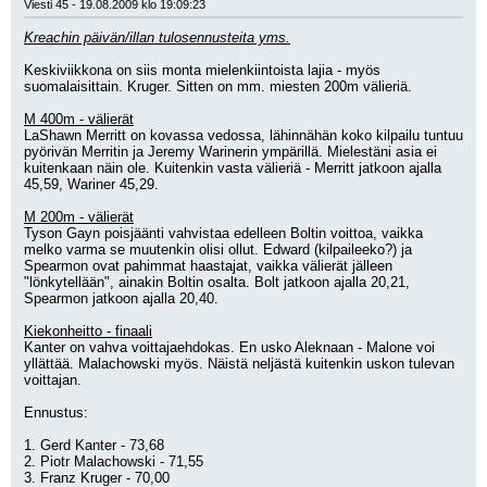
Viesti 45 - 19.08.2009 klo 19:09:23
Kreachin päivän/illan tulosennusteita yms.
Keskiviikkona on siis monta mielenkiintoista lajia - myös 
suomalaisittain. Kruger. Sitten on mm. miesten 200m välieriä.
M 400m - välierät
LaShawn Merritt on kovassa vedossa, lähinnähän koko kilpailu tuntuu 
pyörivän Merritin ja Jeremy Warinerin ympärillä. Mielestäni asia ei 
kuitenkaan näin ole. Kuitenkin vasta välieriä - Merritt jatkoon ajalla 
45,59, Wariner 45,29.
M 200m - välierät
Tyson Gayn poisjäänti vahvistaa edelleen Boltin voittoa, vaikka 
melko varma se muutenkin olisi ollut. Edward (kilpaileeko?) ja 
Spearmon ovat pahimmat haastajat, vaikka välierät jälleen 
"lönkytellään", ainakin Boltin osalta. Bolt jatkoon ajalla 20,21, 
Spearmon jatkoon ajalla 20,40.
Kiekonheitto - finaali
Kanter on vahva voittajaehdokas. En usko Aleknaan - Malone voi 
yllättää. Malachowski myös. Näistä neljästä kuitenkin uskon tulevan 
voittajan. 
Ennustus:
1. Gerd Kanter - 73,68
2. Piotr Malachowski - 71,55
3. Franz Kruger - 70,00