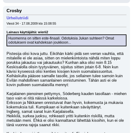
Crosby
Urheilutriidi
Viesti 34 - 17.08.2009 klo 15:08:55
Lainaus käyttäjältä: wierii2
Huomenna on sitten este-finaali. Odotuksia Jukan suhteen? Omat 
odotukseni ovat kahdeksan joukkoon...
Pistesija olisi kova juttu. Eiköhän kärki pidä sen verran vauhtia, että 
mitaleille ei ole asiaa, sitten on mielenkiintoista nähdä miten loppu 
porukka jakautuu vai jakautuuko? Kunhan aika olisi noin 8.15 
Keskisalolla olisin tyytyväinen, sijoitus sitten jotain 6-8. Noin kun 
kävisi kyseessä olisi kenties kisojen kovin suomalaissuoritus. 
Keihäskulta pääsee samalle tasolle, jos sellainen tulee samoin kuin 
Evilän mahdollinen samanlainen onnistuminen. Tähän asti ei ole 
kovin putkeen suomalaisilla mennyt:
Karjalainen pienoinen pettymys, Söderberg kauden tasollaan - miehen 
taso vain ei riitä näissä karkeloissa.
Eriksson ja Nikkanen onnistuivat ihan hyvin, kokemusta ja mukavia 
kokemuksia tuli. Kumpikaan ei kuitenkaan säväyttänyt.
Ingberg, samat sanat kuin Karjalaisella.
Heikkilä, surkea juoksu, rohkeasti yritti kuitenkin riskillä, mutta 
metsään meni. Ehkä ei olisi kannattanut lähettää kisoihin, kun ei ole 
tänä vuonna rajoja saanut rikki.