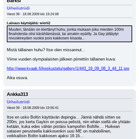
Barksi
Urheilutriidi
Viesti 38 - 18.08.2009 klo 19:24:08
Lainaus käyttäjältä: wierii2
Muuten, tänään on kiertänyt huhu, jonka mukaan joku miesten 100m 
finalisteista olisi kärähtämässä, tai ainakin epäilty. Ja Gay jättäytyi 
nivuskireyden vuoksi pois kakkosen kisasta...
Mistä tällainen huhu? Itse olen missannut...
Viime vuoden olympialaisten jälkeen piirrettiin tällainen kuva:
http://www.kvaak.fi/keskustelu/gallery/1/443_19_09_08_3_44_11.jpg
Aika osuva.
Ankka313
Urheilutriidi
Viesti 39 - 18.08.2009 klo 19:56:41
Itse en usko Boltin käyttävän dopingia... Jännä nähdä sitten se 
200m, jos kerta Gaykin on poissa pelistä, niin eihän siellä ole yhtään 
ketään, kuka edes vähän pistäisi kampoihin Boltille.... Huikean 
satasen perusteella kakkosenkin uusi ME on mahdollinen, 
veikkailisin Boltin kakkosen ajaksi 19.16...