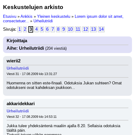
Keskustelujen arkisto
Etusivu
»
Ankkis
»
Yleinen keskustelu
»
Lorem ipsum dolor sit amet,
consectetuer...
»
Urheilutriidi
Sivuja:
1
2
3
4
5
6
7
8
9
10
11
12
13
14
Kirjoittaja
Aihe: Urheilutriidi
(204 viestiä)
wierii2
Urheilutriidi
Viesti 31 - 17.08.2009 klo 13:31:27
Huomenna on sitten este-finaali. Odotuksia Jukan suhteen? Omat 
odotukseni ovat kahdeksan joukkoon...
akkaridekkari
Urheilutriidi
Viesti 32 - 17.08.2009 klo 14:53:11
Jukka tulee yhdeksäntenä maaliin ajalla 8.20. Sellaisia odotuksia 
täältä päin. 
Tietysti toivon vähän parempaa.