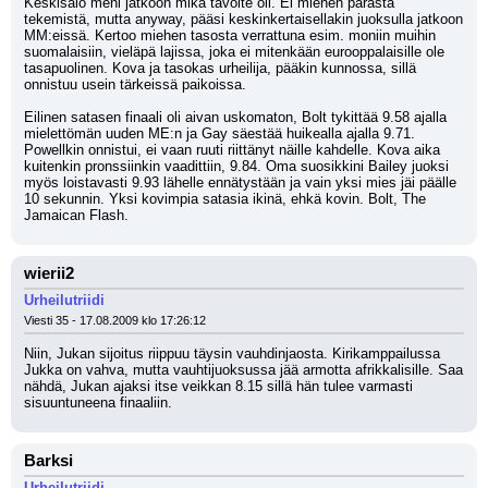
Keskisalo meni jatkoon mikä tavoite oli. Ei miehen parasta 
tekemistä, mutta anyway, pääsi keskinkertaisellakin juoksulla jatkoon 
MM:eissä. Kertoo miehen tasosta verrattuna esim. moniin muihin 
suomalaisiin, vieläpä lajissa, joka ei mitenkään eurooppalaisille ole 
tasapuolinen. Kova ja tasokas urheilija, pääkin kunnossa, sillä 
onnistuu usein tärkeissä paikoissa.
Eilinen satasen finaali oli aivan uskomaton, Bolt tykittää 9.58 ajalla 
mielettömän uuden ME:n ja Gay säestää huikealla ajalla 9.71. 
Powellkin onnistui, ei vaan ruuti riittänyt näille kahdelle. Kova aika 
kuitenkin pronssiinkin vaadittiin, 9.84. Oma suosikkini Bailey juoksi 
myös loistavasti 9.93 lähelle ennätystään ja vain yksi mies jäi päälle 
10 sekunnin. Yksi kovimpia satasia ikinä, ehkä kovin. Bolt, The 
Jamaican Flash.
wierii2
Urheilutriidi
Viesti 35 - 17.08.2009 klo 17:26:12
Niin, Jukan sijoitus riippuu täysin vauhdinjaosta. Kirikamppailussa 
Jukka on vahva, mutta vauhtijuoksussa jää armotta afrikkalisille. Saa 
nähdä, Jukan ajaksi itse veikkan 8.15 sillä hän tulee varmasti 
sisuuntuneena finaaliin.
Barksi
Urheilutriidi