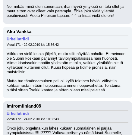
No, mikäs minä olen sanomaan, ihan hyviä yrityksiä on toki ollut ja 
muut sitten ovat olleet vain parempia. Ehkä joku vielä yllättää 
positiivisesti Peetu Piiroisen tapaan. ^-^ Ei kisat vielä ole ohi!
Aku Vankka
Urheilutriidi
Viesti 171 - 22.02.2010 klo 15:36:42
Viikko on vielä kisoja jäljellä, mutta silti näyttää pahalta. Ei meinaan 
ole Suomi koskaan pärjännyt talviolympialaisissa näin huonosti. 
Viime kisoissakin saatiin yhdeksän mitalia, vaikkei yksikään niistä 
kylläkään kultainen ollut. Kuusi hopeaa ja kolme pronssia, näin 
muistelisin.
Mutta tuo tämänaamuinen peli oli kyllä taktinen häviö, vältyttiin 
kohtaamasta mitään huippumaata ennen loppuvaihetta. Torstaina 
pitäisi sitten Tsekki kaataa ja sitten ollaan mitalipeleissä.
Imfromfinland08
Urheilutriidi
Viesti 172 - 24.02.2010 klo 10:33:43
Onko joku ongelma kun lähes kukaan suomalainen ei pärjää 
olympialaisissa!!!!!!????? Valtava pettymys nämä kisat Suomelle, 