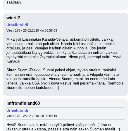
saadaan.
wierii2
Urheilutriidi
Viesti 178 - 25.02.2010 klo 08:58:03
Mikä yö! Ensinnäkin Kanada-Venäjä, uskomaton ottelu, vaikka 
yksipuolista hallintaa peli olikin. Kanda tuli hirveällä intesiteetillä 
otteluun, ja pesi Venäjän Karhun oikein kunnolla. Jos jotain 
johtopäätöksiä täytyy vetää, niin kyllä Kanadaa on erittäin vaikea 
pysäyttää matkalla Olympiakultaan. Hieno peli, parempi voitti. Hyvä 
Kanada!
Sitten Suomi-Tsekki. Suomi pelasi ehjän, hyvän ottelun, rankaisi 
kolmannen erän loppupuolella ylivoimamaalilla ja Filppula varmisteli 
voiton laittamalla tyhjiin. Hienoa Suomi, mitali on enemmän kuin 
lähellä, vaikka USA onkin kova vastus heti perjantai-iltana. Tsemppiä 
Suomelle tuohon koitokseen! :)
Imfromfinland08
Urheilutriidi
Viesti 179 - 25.02.2010 klo 09:59:19
Hyvä! Suomi voitti, mitä en kyllä pitänyt yllätyksenä. :) Itse en 
jaksanut ottelua katsoa, pääasia että näin äsken Suomen maalit. :) 