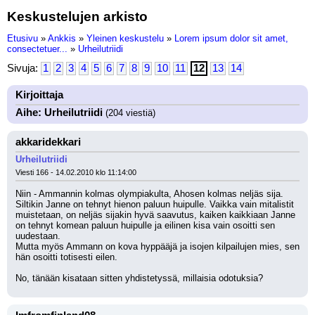
Keskustelujen arkisto
Etusivu
»
Ankkis
»
Yleinen keskustelu
»
Lorem ipsum dolor sit amet,
consectetuer...
»
Urheilutriidi
Sivuja:
1
2
3
4
5
6
7
8
9
10
11
12
13
14
Kirjoittaja
Aihe: Urheilutriidi
(204 viestiä)
akkaridekkari
Urheilutriidi
Viesti 166 - 14.02.2010 klo 11:14:00
Niin - Ammannin kolmas olympiakulta, Ahosen kolmas neljäs sija. 
Siltikin Janne on tehnyt hienon paluun huipulle. Vaikka vain mitalistit 
muistetaan, on neljäs sijakin hyvä saavutus, kaiken kaikkiaan Janne 
on tehnyt komean paluun huipulle ja eilinen kisa vain osoitti sen 
uudestaan. 
Mutta myös Ammann on kova hyppääjä ja isojen kilpailujen mies, sen 
hän osoitti totisesti eilen.
No, tänään kisataan sitten yhdistetyssä, millaisia odotuksia?