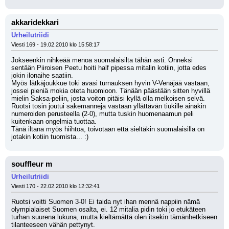
akkaridekkari
Urheilutriidi
Viesti 169 - 19.02.2010 klo 15:58:17
Jokseenkin nihkeää menoa suomalaisilta tähän asti. Onneksi 
sentään Piiroisen Peetu hoiti half pipessa mitalin kotiin, jotta edes 
jokin ilonaihe saatiin. 
Myös lätkäjoukkue toki avasi turnauksen hyvin V-Venäjää vastaan, 
jossei pieniä mokia oteta huomioon. Tänään päästään sitten hyvillä 
mielin Saksa-peliin, josta voiton pitäisi kyllä olla melkoisen selvä. 
Ruotsi tosin joutui sakemanneja vastaan yllättävän tiukille ainakin 
numeroiden perusteella (2-0), mutta tuskin huomenaamun peli 
kuitenkaan ongelmia tuottaa.
Tänä iltana myös hiihtoa, toivotaan että sieltäkin suomalaisilla on 
jotakin kotiin tuomista... :)
souffleur m
Urheilutriidi
Viesti 170 - 22.02.2010 klo 12:32:41
Ruotsi voitti Suomen 3-0! Ei taida nyt ihan mennä nappiin nämä 
olympialaiset Suomen osalta, ei. 12 mitalia pidin toki jo etukäteen 
turhan suurena lukuna, mutta kieltämättä olen itsekin tämänhetkiseen 
tilanteeseen vähän pettynyt.