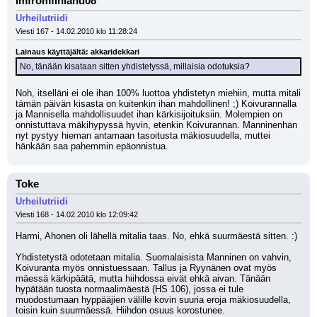
Imfromfinland08
Urheilutriidi
Viesti 167 - 14.02.2010 klo 11:28:24
Lainaus käyttäjältä: akkaridekkari
No, tänään kisataan sitten yhdistetyssä, millaisia odotuksia?
Noh, itselläni ei ole ihan 100% luottoa yhdistetyn miehiin, mutta mitali 
tämän päivän kisasta on kuitenkin ihan mahdollinen! ;) Koivurannalla 
ja Mannisella mahdollisuudet ihan kärkisijoituksiin. Molempien on 
onnistuttava mäkihypyssä hyvin, etenkin Koivurannan. Manninenhan 
nyt pystyy hieman antamaan tasoitusta mäkiosuudella, muttei 
hänkään saa pahemmin epäonnistua.
Toke
Urheilutriidi
Viesti 168 - 14.02.2010 klo 12:09:42
Harmi, Ahonen oli lähellä mitalia taas. No, ehkä suurmäestä sitten. :)
Yhdistetystä odotetaan mitalia. Suomalaisista Manninen on vahvin, 
Koivuranta myös onnistuessaan. Tallus ja Ryynänen ovat myös 
mäessä kärkipäätä, mutta hiihdossa eivät ehkä aivan. Tänään 
hypätään tuosta normaalimäestä (HS 106), jossa ei tule 
muodostumaan hyppääjien välille kovin suuria eroja mäkiosuudella, 
toisin kuin suurmäessä. Hiihdon osuus korostunee.