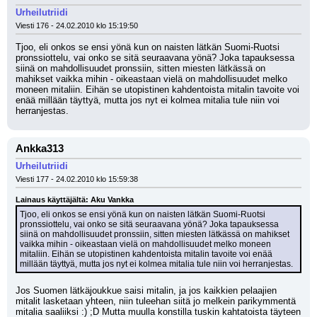
Urheilutriidi
Viesti 176 - 24.02.2010 klo 15:19:50
Tjoo, eli onkos se ensi yönä kun on naisten lätkän Suomi-Ruotsi 
pronssiottelu, vai onko se sitä seuraavana yönä? Joka tapauksessa 
siinä on mahdollisuudet pronssiin, sitten miesten lätkässä on 
mahikset vaikka mihin - oikeastaan vielä on mahdollisuudet melko 
moneen mitaliin. Eihän se utopistinen kahdentoista mitalin tavoite voi 
enää millään täyttyä, mutta jos nyt ei kolmea mitalia tule niin voi 
herranjestas.
Ankka313
Urheilutriidi
Viesti 177 - 24.02.2010 klo 15:59:38
Lainaus käyttäjältä: Aku Vankka
Tjoo, eli onkos se ensi yönä kun on naisten lätkän Suomi-Ruotsi 
pronssiottelu, vai onko se sitä seuraavana yönä? Joka tapauksessa 
siinä on mahdollisuudet pronssiin, sitten miesten lätkässä on mahikset 
vaikka mihin - oikeastaan vielä on mahdollisuudet melko moneen 
mitaliin. Eihän se utopistinen kahdentoista mitalin tavoite voi enää 
millään täyttyä, mutta jos nyt ei kolmea mitalia tule niin voi herranjestas.
Jos Suomen lätkäjoukkue saisi mitalin, ja jos kaikkien pelaajien 
mitalit lasketaan yhteen, niin tuleehan siitä jo melkein parikymmentä 
mitalia saaliiksi :) ;D Mutta muulla konstilla tuskin kahtatoista täyteen 