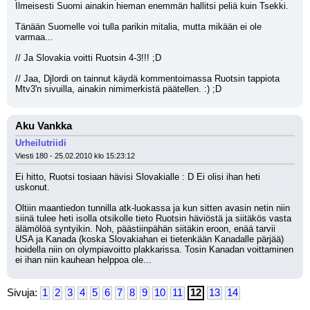
Ilmeisesti Suomi ainakin hieman enemmän hallitsi peliä kuin Tsekki. 
Tänään Suomelle voi tulla parikin mitalia, mutta mikään ei ole 
varmaa...
// Ja Slovakia voitti Ruotsin 4-3!!! ;D
// Jaa, Djlordi on tainnut käydä kommentoimassa Ruotsin tappiota 
Mtv3'n sivuilla, ainakin nimimerkistä päätellen. :) ;D
Aku Vankka
Urheilutriidi
Viesti 180 - 25.02.2010 klo 15:23:12
Ei hitto, Ruotsi tosiaan hävisi Slovakialle : D Ei olisi ihan heti 
uskonut.
Oltiin maantiedon tunnilla atk-luokassa ja kun sitten avasin netin niin 
siinä tulee heti isolla otsikolle tieto Ruotsin häviöstä ja siitäkös vasta 
älämölöä syntyikin. Noh, päästiinpähän siitäkin eroon, enää tarvii 
USA ja Kanada (koska Slovakiahan ei tietenkään Kanadalle pärjää) 
hoidella niin on olympiavoitto plakkarissa. Tosin Kanadan voittaminen 
ei ihan niin kauhean helppoa ole...
Sivuja:
1
2
3
4
5
6
7
8
9
10
11
12
13
14