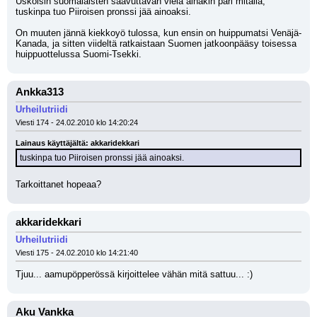
Uskoisin suomalaisten saavuttavan vielä ainakin pari mitalia, 
tuskinpa tuo Piiroisen pronssi jää ainoaksi.
On muuten jännä kiekkoyö tulossa, kun ensin on huippumatsi Venäjä-
Kanada, ja sitten viideltä ratkaistaan Suomen jatkoonpääsy toisessa 
huippuottelussa Suomi-Tsekki.
Ankka313
Urheilutriidi
Viesti 174 - 24.02.2010 klo 14:20:24
Lainaus käyttäjältä: akkaridekkari
tuskinpa tuo Piiroisen pronssi jää ainoaksi.
Tarkoittanet hopeaa?
akkaridekkari
Urheilutriidi
Viesti 175 - 24.02.2010 klo 14:21:40
Tjuu... aamupöpperössä kirjoittelee vähän mitä sattuu... :)
Aku Vankka