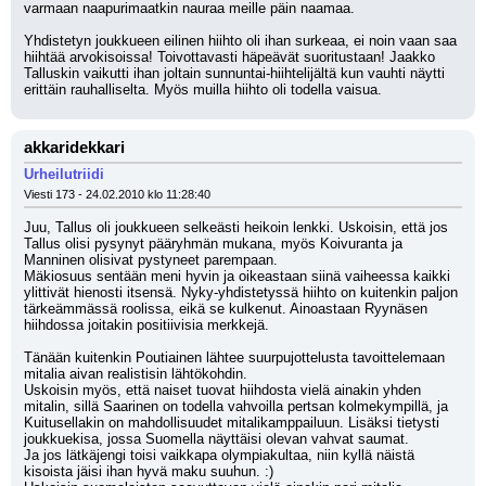
varmaan naapurimaatkin nauraa meille päin naamaa. 
Yhdistetyn joukkueen eilinen hiihto oli ihan surkeaa, ei noin vaan saa 
hiihtää arvokisoissa! Toivottavasti häpeävät suoritustaan! Jaakko 
Talluskin vaikutti ihan joltain sunnuntai-hiihtelijältä kun vauhti näytti 
erittäin rauhalliselta. Myös muilla hiihto oli todella vaisua.
akkaridekkari
Urheilutriidi
Viesti 173 - 24.02.2010 klo 11:28:40
Juu, Tallus oli joukkueen selkeästi heikoin lenkki. Uskoisin, että jos 
Tallus olisi pysynyt pääryhmän mukana, myös Koivuranta ja 
Manninen olisivat pystyneet parempaan. 
Mäkiosuus sentään meni hyvin ja oikeastaan siinä vaiheessa kaikki 
ylittivät hienosti itsensä. Nyky-yhdistetyssä hiihto on kuitenkin paljon 
tärkeämmässä roolissa, eikä se kulkenut. Ainoastaan Ryynäsen 
hiihdossa joitakin positiivisia merkkejä. 
Tänään kuitenkin Poutiainen lähtee suurpujottelusta tavoittelemaan 
mitalia aivan realistisin lähtökohdin. 
Uskoisin myös, että naiset tuovat hiihdosta vielä ainakin yhden 
mitalin, sillä Saarinen on todella vahvoilla pertsan kolmekympillä, ja 
Kuitusellakin on mahdollisuudet mitalikamppailuun. Lisäksi tietysti 
joukkuekisa, jossa Suomella näyttäisi olevan vahvat saumat.
Ja jos lätkäjengi toisi vaikkapa olympiakultaa, niin kyllä näistä 
kisoista jäisi ihan hyvä maku suuhun. :) 