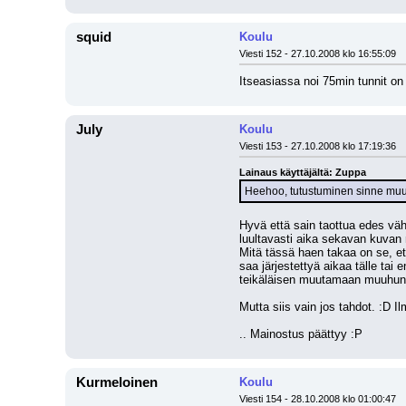
squid
Koulu
Viesti 152 - 27.10.2008 klo 16:55:09
Itseasiassa noi 75min tunnit on
July
Koulu
Viesti 153 - 27.10.2008 klo 17:19:36
Lainaus käyttäjältä: Zuppa
Heehoo, tutustuminen sinne muute
Hyvä että sain taottua edes vähä
luultavasti aika sekavan kuvan m
Mitä tässä haen takaa on se, ett
saa järjestettyä aikaa tälle tai
teikäläisen muutamaan muuhun a
Mutta siis vain jos tahdot. :D Il
.. Mainostus päättyy :P
Kurmeloinen
Koulu
Viesti 154 - 28.10.2008 klo 01:00:47