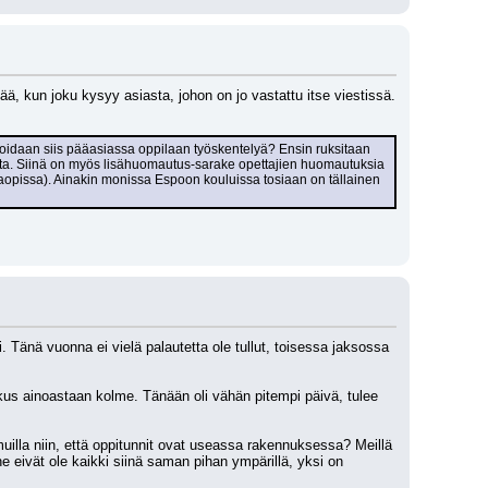
, kun joku kysyy asiasta, johon on jo vastattu itse viestissä. 
rvioidaan siis pääasiassa oppilaan työskentelyä? Ensin ruksitaan 
dalta. Siinä on myös lisähuomautus-sarake opettajien huomautuksia 
untaopissa). Ainakin monissa Espoon kouluissa tosiaan on tällainen 
. Tänä vuonna ei vielä palautetta ole tullut, toisessa jaksossa 
joskus ainoastaan kolme. Tänään oli vähän pitempi päivä, tulee 
illa niin, että oppitunnit ovat useassa rakennuksessa? Meillä 
 eivät ole kaikki siinä saman pihan ympärillä, yksi on 