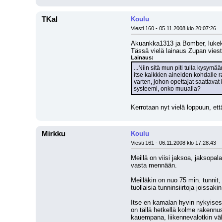
TKal
Koulu
Viesti 160 - 05.11.2008 klo 20:07:26
Akuankka1313 ja Bomber, lukekaa
Tässä vielä lainaus Zupan viesti
Lainaus:
...Niin sitä mun piti tulla kysym
itse kaikkien aineiden kohdalle r
varten, johon opettajat saattavat 
systeemi, onko muualla?
Kerrotaan nyt vielä loppuun, ett
Mirkku
Koulu
Viesti 161 - 06.11.2008 klo 17:28:43
Meillä on viisi jaksoa, jaksopal
vasta mennään.
Meilläkin on nuo 75 min. tunnit, 
tuollaisia tunninsiirtoja joiss
Itse en kamalan hyvin nykyisess
on tällä hetkellä kolme rakennus
kauempana, liikennevalotkin väl