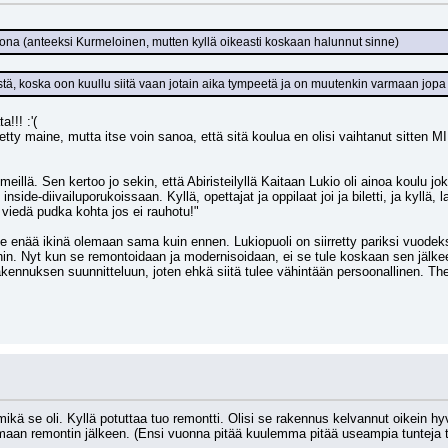
ona (anteeksi Kurmeloinen, mutten kyllä oikeasti koskaan halunnut sinne)
stä, koska oon kuullu siitä vaan jotain aika tympeetä ja on muutenkin varmaan jo
!!! :'(
tietty maine, mutta itse voin sanoa, että sitä koulua en olisi vaihtanut sitte
meillä. Sen kertoo jo sekin, että Abiristeilyllä Kaitaan Lukio oli ainoa koulu j
inside-diivailuporukoissaan. Kyllä, opettajat ja oppilaat joi ja biletti, ja kyllä,
viedä pudka kohta jos ei rauhotu!"
e enää ikinä olemaan sama kuin ennen. Lukiopuoli on siirretty pariksi vuodeksi Ke
oihin. Nyt kun se remontoidaan ja modernisoidaan, ei se tule koskaan sen jälk
akennuksen suunnitteluun, joten ehkä siitä tulee vähintään persoonallinen. Th
ikä se oli. Kyllä potuttaa tuo remontti. Olisi se rakennus kelvannut oikein hyvi
maan remontin jälkeen. (Ensi vuonna pitää kuulemma pitää useampia tunteja tuo