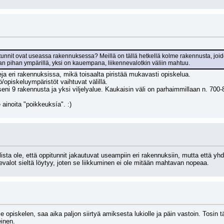
pitunnit ovat useassa rakennuksessa? Meillä on tällä hetkellä kolme rakennusta, joi
man pihan ympärillä, yksi on kauempana, liikennevalotkin väliin mahtuu.
ja eri rakennuksissa, mikä toisaalta piristää mukavasti opiskelua.
ö/opiskeluympäristöt vaihtuvat välillä.
eni 9 rakennusta ja yksi viljelyalue. Kaukaisin väli on parhaimmillaan n. 700-80
ainoita "poikkeuksía". :)
lista ole, että oppitunnit jakautuvat useampiin eri rakennuksiin, mutta että yhd
evalot sieltä löytyy, joten se liikkuminen ei ole mitään mahtavan nopeaa.
e opiskelen, saa aika paljon siirtyä amiksesta lukiolle ja päin vastoin. Tosin tä
einen.