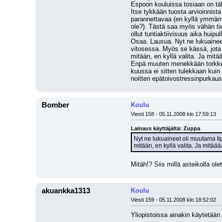
Espoon kouluissa tosiaan on tä
Itse tykkään tuosta arvioinnista
parannettavaa (en kyllä ymmärrä
ole?). Tästä saa myös vähän tiet
ollut tuntiaktiivisuus aika huipu
Osaa. Lausua. Nyt ne lukuaineet
vitosessa. Myös se kässä, jota o
mitään, en kyllä valita. Ja mitä
Enpä muuten menekkään torkkeli
kuussa ei sitten tulekkaan kuin 
noitten epätoivostressinpurkausv
Bomber
Koulu
Viesti 158 - 05.11.2008 klo 17:59:13
Lainaus käyttäjältä: Zuppa
Nyt ne lukuaineet oli muutama ti
mitään, en kyllä valita. Ja mitäää
Mitäh!? Siis millä asteikolla ol
akuankka1313
Koulu
Viesti 159 - 05.11.2008 klo 18:52:02
Yliopistoissa ainakin käytetään