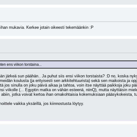
 ihan mukavia. Kerkee jotain oikeesti tekemäänkin :P
n ens viikon torstaina...
n järkeä sun päähän.. Ja puhut siis ensi viikon torstaista? :D no, koska nykyi
eidän koulusta (ja erityisesti sen arkkitehtuurista) sekä sen maikoista ja oppi
ä jos sinulla on joku päivä aikaa ja tahtoa, voin itse näyttää paikkoja joku päi
 ensi viikolle (... Egyptin matka on vähän esteenä, niinQ), mutta näyttäisin miel
biin, jotka voivat kertoa ihan omakohtaisia kokemuksiaan pääsykokeista, tu
moittele vaikka yksärillä, jos kiinnostusta löytyy.