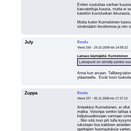
Eniten suututtaa vanhan kuusiaid
kasvatettuja kuusia, mutta ei 
katottiin kuvisluokan ikkunasta,
Mutta kuten Kurmeloinen tuossa 
siinämäärin levottomoa ja niin 
July
Koulu
Viesti 156 - 29.10.2008 klo 14:58:22
Lainaus käyttäjältä: Kurmeloinen
Lukiopuoli on siirretty pariksi vuo
Anna kun arvaan: Tallberg-taloo
yläasteella.. Eivät tosin luokio
Zuppa
Koulu
Viesti 157 - 05.11.2008 klo 17:37:13
Anteekksi Kurmeloinen, ei ollut 
matka. Voisinpa senkin laittaa s
keljuisuudessaan varmaan sinne
...Niin sitä mun piti tulla kysy
ruksitaan itse kaikkien aineiden
opettajien huomautuksia varten, 