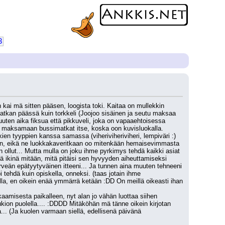
3
ai mä sitten pääsen, loogista toki. Kaitaa on mullekkin 
tkan päässä kuin torkkeli (Joojoo sisäinen ja seutu maksaa 
uten aika fiksua että pikkuveli, joka on vapaaehtoisessa 
n maksamaan bussimatkat itse, koska oon kuvisluokalla. 
n tyyppien kanssa samassa (viheriviheriviheri, lempiväri :) 
en, eikä ne luokkakaveritkaan oo mitenkään hemaisevimmasta 
 ollut... Mutta mulla on joku ihme pyrkimys tehdä kaikki asiat 
ä ikinä mitään, mitä pitäisi sen hyvyyden aiheuttamiseksi 
irveän epätyytyväinen itteeni... Ja tunnen aina muuten tehneeni 
 tehdä kuin opiskella, onneksi. (taas jotain ihme 
la, en oikein enää ymmärrä ketään :DD On meillä oikeasti ihan 
ukion puolella.... :DDDD Mitäköhän mä tänne oikein kirjotan 
.. (Ja kuolen varmaan siellä, edellisenä päivänä 