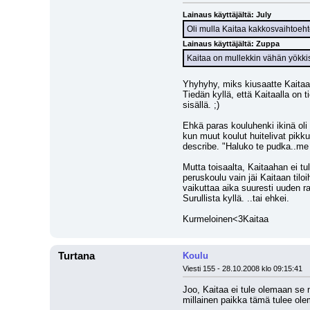
Lainaus käyttäjältä: July
Oli mulla Kaitaa kakkosvaihtoeht
Lainaus käyttäjältä: Zuppa
Kaitaa on mullekkin vähän yökki
Yhyhyhy, miks kiusaatte Kaitaata
Tiedän kyllä, että Kaitaalla on 
sisällä. ;)
Ehkä paras kouluhenki ikinä oli 
kun muut koulut huitelivat pikku 
describe. "Haluko te pudka..me 
Mutta toisaalta, Kaitaahan ei tul
peruskoulu vain jäi Kaitaan til
vaikuttaa aika suuresti uuden r
Surullista kyllä. ..tai ehkei.
Kurmeloinen<3Kaitaa
Turtana
Koulu
Viesti 155 - 28.10.2008 klo 09:15:41
Joo, Kaitaa ei tule olemaan se m
millainen paikka tämä tulee ole