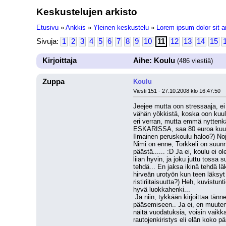
Keskustelujen arkisto
Etusivu
»
Ankkis
»
Yleinen keskustelu
»
Lorem ipsum dolor sit a
Sivuja:
1
2
3
4
5
6
7
8
9
10
11
12
13
14
15
Kirjoittaja
Aihe: Koulu
(486 viestiä)
Zuppa
Koulu
Viesti 151 - 27.10.2008 klo 16:47:50
Jeejee mutta oon stressaaja, ei
vähän yökkistä, koska oon kuul
eri verran, mutta emmä nyttenkä
ESKARISSA, saa 80 euroa kuussa
Ilmainen peruskoulu haloo?) Noj
Nimi on enne, Torkkeli on suu
päästä...... :D Ja ei, koulu ei 
liian hyvin, ja joku juttu toss
tehdä... En jaksa ikinä tehdä lä
hirveän urotyön kun teen läksyt 
ristiriitaisuutta?) Heh, kuvist
hyvä luokkahenki...
 Ja niin, tykkään kirjoittaa tänne topiikkiin ihan turhia viestejä :DD hauskaa on. Ja kiitos vaan itsetunnon hakkaamisesta paikalleen, nyt alan jo vähän luottaa siihen 
pääsemiseen.. Ja ei, en muuten o
näitä vuodatuksia, voisin vaikk
rautojenkiristys eli elän koko p