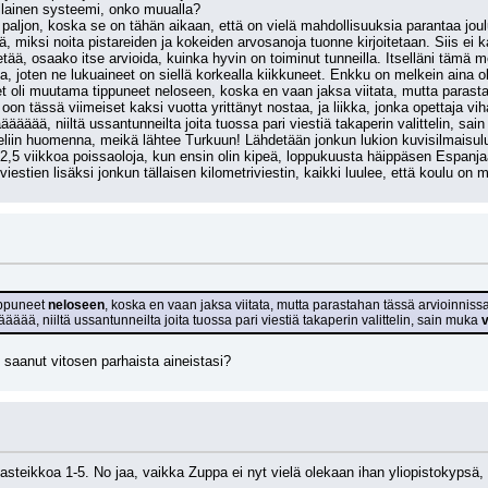
llainen systeemi, onko muualla?
 paljon, koska se on tähän aikaan, että on vielä mahdollisuuksia parantaa joulu
, miksi noita pistareiden ja kokeiden arvosanoja tuonne kirjoitetaan. Siis e
ää, osaako itse arvioida, kuinka hyvin on toiminut tunneilla. Itselläni tämä me
lla, joten ne lukuaineet on siellä korkealla kiikkuneet. Enkku on melkein aina o
 oli muutama tippuneet neloseen, koska en vaan jaksa viitata, mutta parastaha
on tässä viimeiset kaksi vuotta yrittänyt nostaa, ja liikka, jonka opettaja vi
äääääää, niiltä ussantunneilta joita tuossa pari viestiä takaperin valittelin, s
in huomenna, meikä lähtee Turkuun! Lähdetään jonkun lukion kuvisilmaisuluok
2,5 viikkoa poissaoloja, kun ensin olin kipeä, loppukuusta häippäsen Espanjaan,
iestien lisäksi jonkun tällaisen kilometriviestin, kaikki luulee, että koulu on 
ppuneet 
neloseen
, koska en vaan jaksa viitata, mutta parastahan tässä arvioinnissa 
äääää, niiltä ussantunneilta joita tuossa pari viestiä takaperin valittelin, sain muka 
v
et saanut vitosen parhaista aineistasi?
 asteikkoa 1-5. No jaa, vaikka Zuppa ei nyt vielä olekaan ihan yliopistokypsä,