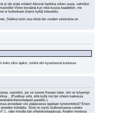
nä ei ole enää mitään! Aikovat hankkia siihen uusia, valmiiksi 
istolle) Viime keväänä kun niitä kuusia kaadettiin, me 
me ei kuitenkaan (harmi kyllä) toteutettu.
ee. (Vaikka tosin osa niistä tän vuoden seiskoista on 
n koko siksi ajaksi, minkä olin kyseisessä koulussa 
lostaa, varsinkin, jos se tuonne Keraan tulee, niin on lyhyempi 
toa... (Puolikas siitä, että kyllä mä tän viherin kaikessa 
ehdotviherionhelpoin-paniikki.)
 jossa arvioidaan siis pääasiassa oppilaan työskentelyä? Ensin 
nsa aineiden kohdalta. Siinä on myös lisähuomautus-sarake 
!" (...näin minulla luki yhteiskuntaopissa). Ainakin monissa 