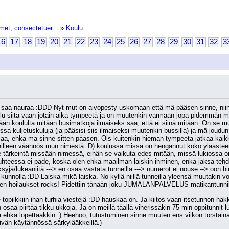
met, consectetuer...
»
Koulu
16
17
18
19
20
21
22
23
24
25
26
27
28
29
30
31
32
3
 saa nauraa :DDD Nyt mut on aivopesty uskomaan että mä pääsen sinne, niin k
lu siitä vaan jotain aika tympeetä ja on muutenkin varmaan jopa pidemmän ma
än koululta mitään busimatkoja ilmaiseks saa, että ei siinä mitään. On se mu
 kuljetuskuluja (ja pääsisi siis ilmaiseksi muutenkin bussilla) ja mä joudu
aa, ehkä mä sinne sitten pääsen. Ois kuitenkin hieman tympeetä jatkaa kaikkie
nnilleen väännös mun nimestä :D) koulussa missä on hengannut koko yläaste
ole tärkeintä missään nimessä, eihän se vaikuta edes mitään, missä lukiossa on
a suhteessa ei päde, koska olen ehkä maailman laiskin ihminen, enkä jaksa tehd
ksyjä/lukeaniitä ---> en osaa vastata tunneilla ---> numerot ei nouse --> oon h
kunnolla :DD Laiska mikä laiska. No kyllä niillä tunneilla yleensä muutakin voi
untien hoilaukset rocks! Pidettiin tänään joku JUMALANPALVELUS matikantunnil
saa piirtää tikku-ukkoja. Ja on meillä täällä viherissäkin 75 min oppitunnit l
a ehkä lopettaakkin :) Heehoo, tutustuminen sinne muuten ens viikon torstaina.
äivän käytännössä särkylääkkeillä.)