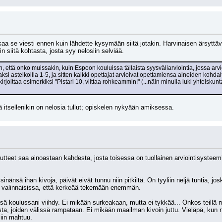
 se viesti ennen kuin lähdette kysymään siitä jotakin. Harvinaisen ärsyttävää
n siitä kohtasta, josta syy nelosiin selviää.
ään, että onko muissakin, kuin Espoon kouluissa tällaista syysväliarviointia, jossa a
aksi asteikoilla 1-5, ja sitten kaikki opettajat arvioivat opettamiensa aineiden koh
kirjoittaa esimerkiksi "Pistari 10, viittaa rohkeammin!" (...näin minulla luki yhteisk
ä itsellenikin on nelosia tullut; opiskelen nykyään amiksessa.
autteet saa ainoastaan kahdesta, josta toisessa on tuollainen arviointisysteemi
sinänsä ihan kivoja, päivät eivät tunnu niin pitkiltä. On tyyliin neljä tuntia, 
akin valinnaisissa, että kerkeää tekemään enemmän. 
ä koulussani viihdy. Ei mikään surkeakaan, mutta ei tykkää... Onkos teillä mu
ta, joiden välissä rampataan. Ei mikään maailman kivoin juttu. Vieläpä, kun ne
iin mahtuu.