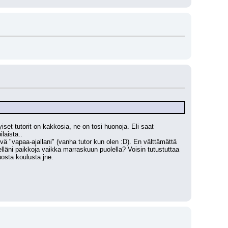
set tutorit on kakkosia, ne on tosi huonoja. Eli saat 
laista..
vä "vapaa-ajallani" (vanha tutor kun olen :D). En välttämättä 
elläni paikkoja vaikka marraskuun puolella? Voisin tutustuttaa 
osta koulusta jne.