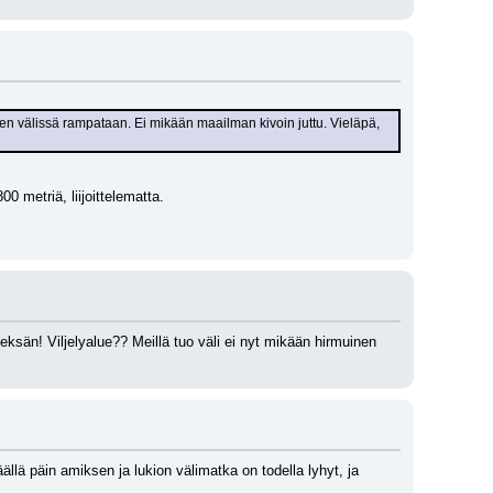
den välissä rampataan. Ei mikään maailman kivoin juttu. Vieläpä, 
0 metriä, liijoittelematta. 
eksän! Viljelyalue?? Meillä tuo väli ei nyt mikään hirmuinen 
ällä päin amiksen ja lukion välimatka on todella lyhyt, ja 