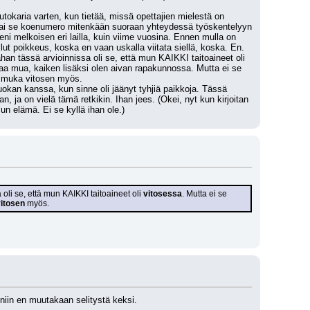
tokaria varten, kun tietää, missä opettajien mielestä on 
i kai se koenumero mitenkään suoraan yhteydessä työskentelyyn 
ni melkoisen eri lailla, kuin viime vuosina. Ennen mulla on 
llut poikkeus, koska en vaan uskalla viitata siellä, koska. En. 
n tässä arvioinnissa oli se, että mun KAIKKI taitoaineet oli 
haa mua, kaiken lisäksi olen aivan rapakunnossa. Mutta ei se 
ain muka vitosen myös.
an kanssa, kun sinne oli jäänyt tyhjiä paikkoja. Tässä 
 ja on vielä tämä retkikin. Ihan jees. (Okei, nyt kun kirjoitan 
mun elämä. Ei se kyllä ihan ole.)
oli se, että mun KAIKKI taitoaineet oli 
vitosessa
. Mutta ei se 
itosen
 myös.
 niin en muutakaan selitystä keksi.