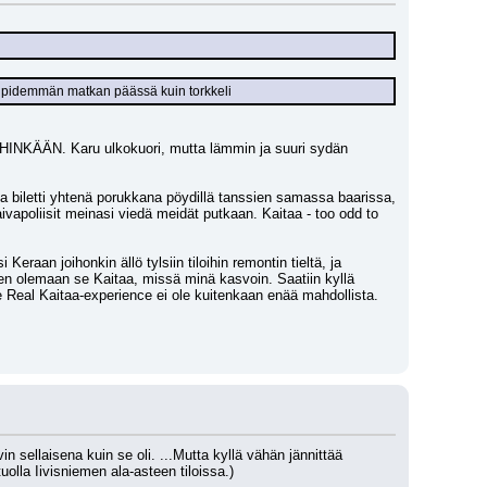
pa pidemmän matkan päässä kuin torkkeli
n MIHINKÄÄN. Karu ulkokuori, mutta lämmin ja suuri sydän 
oka biletti yhtenä porukkana pöydillä tanssien samassa baarissa, 
 laivapoliisit meinasi viedä meidät putkaan. Kaitaa - too odd to 
raan joihonkin ällö tylsiin tiloihin remontin tieltä, ja 
een olemaan se Kaitaa, missä minä kasvoin. Saatiin kyllä 
e Real Kaitaa-experience ei ole kuitenkaan enää mahdollista. 
n sellaisena kuin se oli. ...Mutta kyllä vähän jännittää 
lla Iivisniemen ala-asteen tiloissa.)