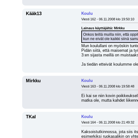
Kääk13
Koulu
Viesti 162 - 06.11.2008 klo 19:50:10
Lainaus käyttäjältä: Mirkku
Onkos teillä muilla niin, että op
kun ne eivät ole kaikki siinä sa
Mun koulullani on myöskin tunte
Pidän siitä, että maisemat ja ty
3:en sijasta meillä on muistaaks
Ja tiedän etteivät koulumme ole 
Mirkku
Koulu
Viesti 163 - 06.11.2008 klo 19:58:48
Ei kai se niin kovin poikkeuksel
matka ole, mutta kahdet liikenn
TKal
Koulu
Viesti 164 - 06.11.2008 klo 21:49:32
Kaksoistutkinnossa, jota siis its
esimerkiksi ruokasalikin on yht