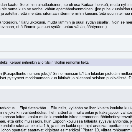
an kaato! Se oli niin ainutlaatuinen, se oli osa Kaitaan henkeä, mutta nyt sii
se ole sama kuin se vanha, vähän epämääraisenmoinen. (jee puhe kuusiaidan mu
 ja aateltiin, että mentäis sitomaan ittemme niihin kuusiin. Sitä suunnitelmaa 
totesikin, "Karu ulkokuori, mutta lämmin ja suuri sydän sisällä". Noin se men
olevinaan, että lämmin ja suuri sydän tuntuu vähän jäähtyneen.)
deksi Keraan joihonkin ällö tylsiin tiloihin remontin tieltä
n (Karapellontie numero joku)? Sinne meinaan EYL:n lukiokin pistettiin melkei
laiset pystyneet morkkaamaan kun lähtivät jo ollessani seiskan puolivälissä :D
tarkoitus... Eipä tietenkään... Eikunsiis, kyllähän se ihan kivalta koululta kuu
inne joksikin vaihtoehdoksi. Heh, sittenhän mulla onkin jo kaksijapuoli vaihtoeh
 kanssa laitan, koska mulle kumminkin iskee semmonen tähänhetinyttenvaihto
mään, että onko muissakin, kuin Espoon kouluissa tällaista syysväliarviointia,
 kohdalle raksi asteikoilla 1-5, ja sitten kaikki opettajat arvioivat opettamie
johon opettajat saattavat kirjoittaa esimerkiksi "Pistari 10, viittaa rohkeammin