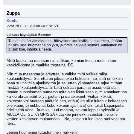
Zuppa
Koulu
Viesti 203 - 08.12.2008 klo 19:01:21
Lainaus käyttäjältä: Bomber
Tämä meidän viimeinen ns. läksyllinen kouluviikko on karmea, tänään 
oli yksi koe, huomenna on yksi, ja torstaina vielä kolmas. Viimeinen on 
bilsan koe, inhokkiaineeni..
Miltä kuulostaa mantsan nimistökoe, kemian koe ja ruotsin koe 
keskiviikkona ja matikka torstaina :DD
Niin mua masentaa ja ärsyttää ja vaikka mitä vaikka mikä 
kouluunliittyvä. Se, että en jaksa lukea kokeisiin, se, että en oikein 
osaa suunnitella ajankäyttöä ja se, etten ylipäätäänsä tajua mitään 
mistään kouluunliittyvästä. Eikä sekään paranna asiaa, että sain 
tänään huonoimman numeron mitä olen ikinä saanut, mukaanluettuna 
kaikki ala-astetörttöilyt, pistarit ja sanakokeet. Voihan kökkö, 
kokeesta voi suoraan päätellä sen, että a) en ollut lukenut kokeeseen 
ollenkaan, b) nukkunut koko kokeen ajan ja c) olin tullut Espanjasta 
edellisenä yönä. Ja miksi juuri mantsa, se kun loppuu syksyllä ja 
MULLA OLI SE KYMPISSÄ? Laskee jonnekkin seiskan tienoille 
vetäen keskiarvon mukaanaan... No, ainakin tulee lisää motivaatiota 
heh...
Jeejee huomenna tutustuminen Torkkeliin!