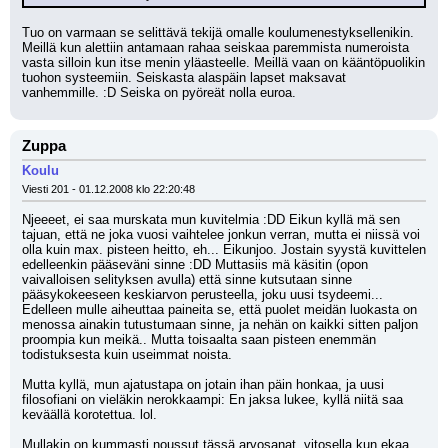
Tuo on varmaan se selittävä tekijä omalle koulumenestyksellenikin. 
Meillä kun alettiin antamaan rahaa seiskaa paremmista numeroista 
vasta silloin kun itse menin yläasteelle. Meillä vaan on kääntöpuolikin 
tuohon systeemiin. Seiskasta alaspäin lapset maksavat 
vanhemmille. :D Seiska on pyöreät nolla euroa.
Zuppa
Koulu
Viesti 201 - 01.12.2008 klo 22:20:48
Njeeeet, ei saa murskata mun kuvitelmia :DD Eikun kyllä mä sen 
tajuan, että ne joka vuosi vaihtelee jonkun verran, mutta ei niissä voi 
olla kuin max. pisteen heitto, eh... Eikunjoo. Jostain syystä kuvittelen 
edelleenkin pääseväni sinne :DD Muttasiis mä käsitin (opon 
vaivalloisen selityksen avulla) että sinne kutsutaan sinne 
pääsykokeeseen keskiarvon perusteella, joku uusi tsydeemi... 
Edelleen mulle aiheuttaa paineita se, että puolet meidän luokasta on 
menossa ainakin tutustumaan sinne, ja nehän on kaikki sitten paljon 
proompia kun meikä.. Mutta toisaalta saan pisteen enemmän 
todistuksesta kuin useimmat noista. 
Mutta kyllä, mun ajatustapa on jotain ihan päin honkaa, ja uusi 
filosofiani on vieläkin nerokkaampi: En jaksa lukee, kyllä niitä saa 
keväällä korotettua. lol.
Mullakin on kummasti noussut tässä arvosanat, vitosella kun ekaa 