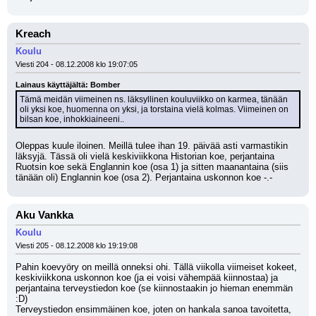
Kreach
Koulu
Viesti 204 - 08.12.2008 klo 19:07:05
Lainaus käyttäjältä: Bomber
Tämä meidän viimeinen ns. läksyllinen kouluviikko on karmea, tänään 
oli yksi koe, huomenna on yksi, ja torstaina vielä kolmas. Viimeinen on 
bilsan koe, inhokkiaineeni..
Oleppas kuule iloinen. Meillä tulee ihan 19. päivää asti varmastikin 
läksyjä. Tässä oli vielä keskiviikkona Historian koe, perjantaina 
Ruotsin koe sekä Englannin koe (osa 1) ja sitten maanantaina (siis 
tänään oli) Englannin koe (osa 2). Perjantaina uskonnon koe -.-
Aku Vankka
Koulu
Viesti 205 - 08.12.2008 klo 19:19:08
Pahin koevyöry on meillä onneksi ohi. Tällä viikolla viimeiset kokeet, 
keskiviikkona uskonnon koe (ja ei voisi vähempää kiinnostaa) ja 
perjantaina terveystiedon koe (se kiinnostaakin jo hieman enemmän 
:D)
Terveystiedon ensimmäinen koe, joten on hankala sanoa tavoitetta, 