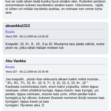
kun en vielä oikein tiedä kuinka hyvä siinäkin olen. Kuitenkin pistäisin 
ensimmäisen kokeen tavoitteeksi ainakin kasin. Uskonnosta.. njääh, 
ei siihen voi mitään tavoitetta asettaa, on meinaan sen verran turha 
aine.
akuankka1313
Koulu
Viesti 206 - 08.12.2008 klo 19:36:28
Koeputki: 10, 9+, 8-, 10-, 9 ja 10. Muutamia taisi jäädä välistä, mutta 
pistin ne, jotka tähän hätään mieleen tuli.
Aku Vankka
Koulu
Viesti 207 - 08.12.2008 klo 20:30:48
Jaa koeputki.. pistän ihan elokuusta alkaen kaikki mitkä muistan...
'' 9½, 9½, 7½, 10, 8+, 10, 9, 7+, 9, 10, 10, 6, 10, 8+, 10 ''
Kauheata vuoristorataa meni, ensin kaksi ysipuolta, sitten tippuu 
seiskaan, sitten yhtäkkiä kymppi, tippuu kasiin, taas kymppi, ysi 
perään, tippuu seiskaan, nousee taas ysiin, sitten perään kaksi 
kymppiä ja hyi olkoon, kutonen (huonoin numeroni ikinä) nousee taas 
kymppiin, tippuu kasiin ja taas
kymppiin. Hyvänen aika :D