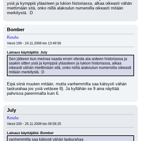
ysiä ja kymppiä yläasteen ja lukion historiassa, alkaa oikeasti vähän 
miettimään sitä, onko niillä alakoulun numeroilla oikeasti mitään 
merkitystä. :D
Bomber
Koulu
Viesti 199 - 24.11.2008 klo 13:49:56
Lainaus käyttäjältä: July
Sen jälkeen kun meinaa saada ensin vitosta ala-asteen historiassa ja 
saakin sitten ysiä ja kymppiä yläasteen ja lukion historiassa, alkaa 
oikeasti vähän miettimään sitä, onko niillä alakoulun numeroilla oikeasti 
mitään merkitystä. :D
Eipä siinä muuten mitään, mutta vanhemmilta saa kätsysti vähän 
taskurahaa jos ysiä vetäsee 8). Ja kyllähän se 9 aina näyttää 
pahvissa paremmalta kuin 6.
July
Koulu
Viesti 200 - 25.11.2008 klo 09:58:25
Lainaus käyttäjältä: Bomber
vanhemmilta saa kätsysti vähän taskurahaa