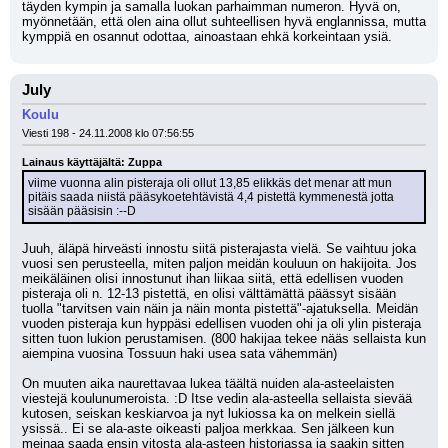
täyden kympin ja samalla luokan parhaimman numeron. Hyvä on, 
myönnetään, että olen aina ollut suhteellisen hyvä englannissa, mutta 
kymppiä en osannut odottaa, ainoastaan ehkä korkeintaan ysiä.
July
Koulu
Viesti 198 - 24.11.2008 klo 07:56:55
Lainaus käyttäjältä: Zuppa
viime vuonna alin pisteraja oli ollut 13,85 elikkäs det menar att mun 
pitäis saada niistä pääsykoetehtävistä 4,4 pistettä kymmenestä jotta 
sisään pääsisin :--D
Juuh, äläpä hirveästi innostu siitä pisterajasta vielä. Se vaihtuu joka 
vuosi sen perusteella, miten paljon meidän kouluun on hakijoita. Jos 
meikäläinen olisi innostunut ihan liikaa siitä, että edellisen vuoden 
pisteraja oli n. 12-13 pistettä, en olisi välttämättä päässyt sisään 
tuolla "tarvitsen vain näin ja näin monta pistettä"-ajatuksella. Meidän 
vuoden pisteraja kun hyppäsi edellisen vuoden ohi ja oli ylin pisteraja 
sitten tuon lukion perustamisen. (800 hakijaa tekee nääs sellaista kun 
aiempina vuosina Tossuun haki usea sata vähemmän)
On muuten aika naurettavaa lukea täältä nuiden ala-asteelaisten 
viestejä koulunumeroista. :D Itse vedin ala-asteella sellaista sievää 
kutosen, seiskan keskiarvoa ja nyt lukiossa ka on melkein siellä 
ysissä.. Ei se ala-aste oikeasti paljoa merkkaa. Sen jälkeen kun 
meinaa saada ensin vitosta ala-asteen historiassa ja saakin sitten 