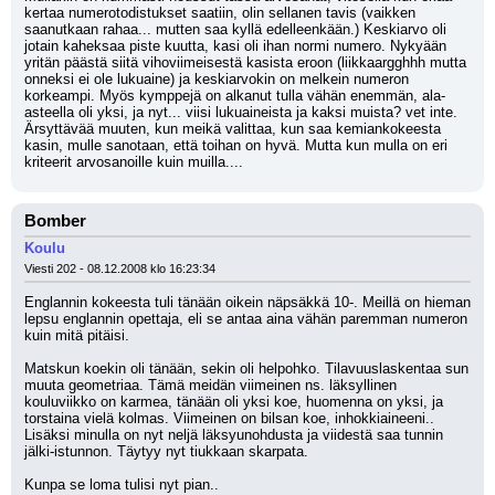
kertaa numerotodistukset saatiin, olin sellanen tavis (vaikken 
saanutkaan rahaa... mutten saa kyllä edelleenkään.) Keskiarvo oli 
jotain kaheksaa piste kuutta, kasi oli ihan normi numero. Nykyään 
yritän päästä siitä vihoviimeisestä kasista eroon (liikkaargghhh mutta 
onneksi ei ole lukuaine) ja keskiarvokin on melkein numeron 
korkeampi. Myös kymppejä on alkanut tulla vähän enemmän, ala-
asteella oli yksi, ja nyt... viisi lukuaineista ja kaksi muista? vet inte. 
Ärsyttävää muuten, kun meikä valittaa, kun saa kemiankokeesta 
kasin, mulle sanotaan, että toihan on hyvä. Mutta kun mulla on eri 
kriteerit arvosanoille kuin muilla....
Bomber
Koulu
Viesti 202 - 08.12.2008 klo 16:23:34
Englannin kokeesta tuli tänään oikein näpsäkkä 10-. Meillä on hieman 
lepsu englannin opettaja, eli se antaa aina vähän paremman numeron 
kuin mitä pitäisi.
Matskun koekin oli tänään, sekin oli helpohko. Tilavuuslaskentaa sun 
muuta geometriaa. Tämä meidän viimeinen ns. läksyllinen 
kouluviikko on karmea, tänään oli yksi koe, huomenna on yksi, ja 
torstaina vielä kolmas. Viimeinen on bilsan koe, inhokkiaineeni.. 
Lisäksi minulla on nyt neljä läksyunohdusta ja viidestä saa tunnin 
jälki-istunnon. Täytyy nyt tiukkaan skarpata.
Kunpa se loma tulisi nyt pian..