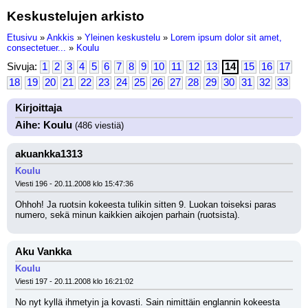
Keskustelujen arkisto
Etusivu
»
Ankkis
»
Yleinen keskustelu
»
Lorem ipsum dolor sit amet,
consectetuer...
»
Koulu
Sivuja:
1
2
3
4
5
6
7
8
9
10
11
12
13
14
15
16
17
18
19
20
21
22
23
24
25
26
27
28
29
30
31
32
33
Kirjoittaja
Aihe: Koulu
(486 viestiä)
akuankka1313
Koulu
Viesti 196 - 20.11.2008 klo 15:47:36
Ohhoh! Ja ruotsin kokeesta tulikin sitten 9. Luokan toiseksi paras 
numero, sekä minun kaikkien aikojen parhain (ruotsista).
Aku Vankka
Koulu
Viesti 197 - 20.11.2008 klo 16:21:02
No nyt kyllä ihmetyin ja kovasti. Sain nimittäin englannin kokeesta 