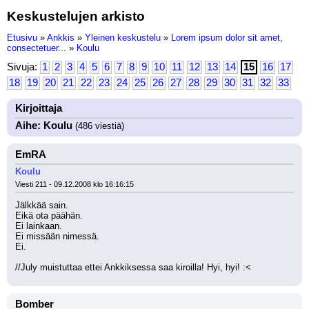
Keskustelujen arkisto
Etusivu
»
Ankkis
»
Yleinen keskustelu
»
Lorem ipsum dolor sit amet,
consectetuer...
»
Koulu
Sivuja:
1
2
3
4
5
6
7
8
9
10
11
12
13
14
15
16
17
18
19
20
21
22
23
24
25
26
27
28
29
30
31
32
33
Kirjoittaja
Aihe: Koulu
(486 viestiä)
EmRA
Koulu
Viesti 211 - 09.12.2008 klo 16:16:15
Jälkkää sain.
Eikä ota päähän.
Ei lainkaan.
Ei missään nimessä.
Ei.
//July muistuttaa ettei Ankkiksessa saa kiroilla! Hyi, hyi! :<
Bomber