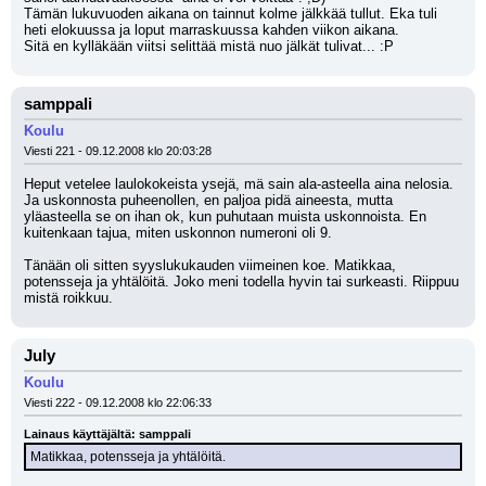
Tämän lukuvuoden aikana on tainnut kolme jälkkää tullut. Eka tuli 
heti elokuussa ja loput marraskuussa kahden viikon aikana.
Sitä en kylläkään viitsi selittää mistä nuo jälkät tulivat... :P
samppali
Koulu
Viesti 221 - 09.12.2008 klo 20:03:28
Heput vetelee laulokokeista ysejä, mä sain ala-asteella aina nelosia. 
Ja uskonnosta puheenollen, en paljoa pidä aineesta, mutta 
yläasteella se on ihan ok, kun puhutaan muista uskonnoista. En 
kuitenkaan tajua, miten uskonnon numeroni oli 9. 
Tänään oli sitten syyslukukauden viimeinen koe. Matikkaa, 
potensseja ja yhtälöitä. Joko meni todella hyvin tai surkeasti. Riippuu 
mistä roikkuu.
July
Koulu
Viesti 222 - 09.12.2008 klo 22:06:33
Lainaus käyttäjältä: samppali
Matikkaa, potensseja ja yhtälöitä.