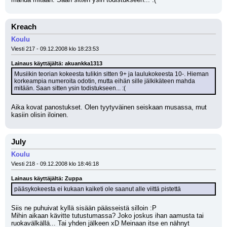
Kreach
Koulu
Viesti 217 - 09.12.2008 klo 18:23:53
Lainaus käyttäjältä: akuankka1313
Musiikin teorian kokeesta tulikin sitten 9+ ja laulukokeesta 10-. Hieman 
korkeampia numeroita odotin, mutta eihän sille jälkikäteen mahda 
mitään. Saan sitten ysin todistukseen... :(
Aika kovat panostukset. Olen tyytyväinen seiskaan musassa, mut 
kasiin olisin iloinen.
July
Koulu
Viesti 218 - 09.12.2008 klo 18:46:18
Lainaus käyttäjältä: Zuppa
pääsykokeesta ei kukaan kaiketi ole saanut alle viittä pistettä
Siis ne puhuivat kyllä sisään päässeistä silloin :P
Mihin aikaan kävitte tutustumassa? Joko joskus ihan aamusta tai 
ruokavälkällä... Tai yhden jälkeen xD Meinaan itse en nähnyt 