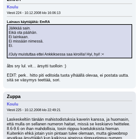
Koulu
Viesti 224 - 10.12.2008 klo 16:06:13
Lainaus käyttäjältä: EmRA
Jälkkää sain.
Eikä ota päähän.
Ei lainkaan.
Ei missään nimessä.
Ei.
//July muistuttaa ettei Ankkiksessa saa kiroilla! Hyi, hyi! :<
åbs sry lul. vit... ärsytti tuolloin :)
EDIT: perk.. hitto piti editoida tuota ylhäällä olevaa, ei postata uutta. 
sitä se väsymys teettää, sori.
Zuppa
Koulu
Viesti 225 - 10.12.2008 klo 22:49:21
Laskeskeltiin tänään mahistodistuksia kaverin kanssa, ja huomasin, 
että mulla on sellanen numeron haitari, missä se keskiarvo heittelee. 
8.6-9.6 on ihan mahdollisia, tosin riippuu koetuloksista hieman. 
Kuitenkin ehkä jotain ysin pintaan tulee olemaan, mutta gjiowobnsp 
arvatkaa ärsyttääkö kun kaikissa aineissa riippuuriippuu numero 