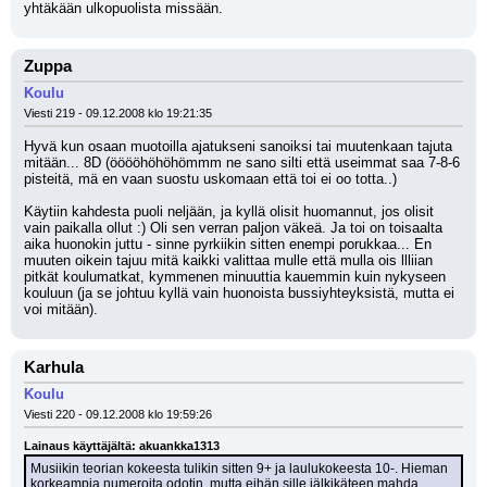
yhtäkään ulkopuolista missään.
Zuppa
Koulu
Viesti 219 - 09.12.2008 klo 19:21:35
Hyvä kun osaan muotoilla ajatukseni sanoiksi tai muutenkaan tajuta 
mitään... 8D (ööööhöhöhömmm ne sano silti että useimmat saa 7-8-6 
pisteitä, mä en vaan suostu uskomaan että toi ei oo totta..)
Käytiin kahdesta puoli neljään, ja kyllä olisit huomannut, jos olisit 
vain paikalla ollut :) Oli sen verran paljon väkeä. Ja toi on toisaalta 
aika huonokin juttu - sinne pyrkiikin sitten enempi porukkaa... En 
muuten oikein tajuu mitä kaikki valittaa mulle että mulla ois llliian 
pitkät koulumatkat, kymmenen minuuttia kauemmin kuin nykyseen 
kouluun (ja se johtuu kyllä vain huonoista bussiyhteyksistä, mutta ei 
voi mitään).
Karhula
Koulu
Viesti 220 - 09.12.2008 klo 19:59:26
Lainaus käyttäjältä: akuankka1313
Musiikin teorian kokeesta tulikin sitten 9+ ja laulukokeesta 10-. Hieman 
korkeampia numeroita odotin, mutta eihän sille jälkikäteen mahda 