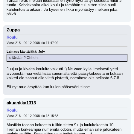
Tänään eräs meidän luokkalainen tyttö myöhästyi koulusta reilut 3 
tuntia. Kahdeksalta alkoi koulu ja tämähän tuli sitten siinä puoli 
kahdentoista aikaan. Ja kyseinen likka myöhästyy melkein joka 
päivä.
Zuppa
Koulu
Viesti 215 - 09.12.2008 klo 17:47:02
Lainaus käyttäjältä: July
:o tänään? Ohhoh.
Juujuu ja kivalta koululta vaikutti :) Ne vaan kyllä ilmeisesti yritti 
aivopestä mua vielä lisää sanomalla että pääsykokeesta ei kukaan 
kaiketi ole saanut alle viittä pistettä, normitaso olis sellasta 6-7-8... 
Eli nyt mua ärsyttää kun luulen pääseväni sinne.
akuankka1313
Koulu
Viesti 216 - 09.12.2008 klo 18:15:33
Musiikin teorian kokeesta tulikin sitten 9+ ja laulukokeesta 10-. 
Hieman korkeampia numeroita odotin, mutta eihän sille jälkikäteen 
mahda mitään. Saan sitten ysin todistukseen... :(