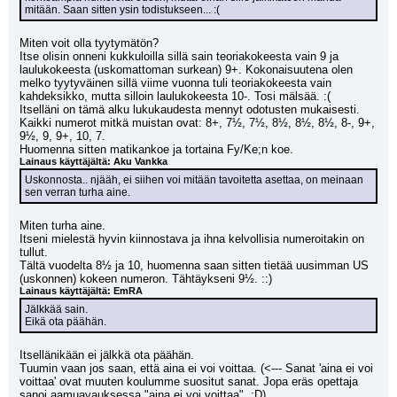
mitään. Saan sitten ysin todistukseen... :(
Miten voit olla tyytymätön?
Itse olisin onneni kukkuloilla sillä sain teoriakokeesta vain 9 ja 
laulukokeesta (uskomattoman surkean) 9+. Kokonaisuutena olen 
melko tyytyväinen sillä viime vuonna tuli teoriakokeesta vain 
kahdeksikko, mutta silloin laulukokeesta 10-. Tosi mälsää. :(
Itselläni on tämä alku lukukaudesta mennyt odotusten mukaisesti. 
Kaikki numerot mitkä muistan ovat: 8+, 7½, 7½, 8½, 8½, 8½, 8-, 9+, 
9½, 9, 9+, 10, 7.
Huomenna sitten matikankoe ja tortaina Fy/Ke;n koe.
Lainaus käyttäjältä: Aku Vankka
Uskonnosta.. njääh, ei siihen voi mitään tavoitetta asettaa, on meinaan 
sen verran turha aine.
Miten turha aine. 
Itseni mielestä hyvin kiinnostava ja ihna kelvollisia numeroitakin on 
tullut.
Tältä vuodelta 8½ ja 10, huomenna saan sitten tietää uusimman US 
(uskonnen) kokeen numeron. Tähtäykseni 9½. ::)
Lainaus käyttäjältä: EmRA
Jälkkää sain.
Eikä ota päähän.
Itsellänikään ei jälkkä ota päähän.
Tuumin vaan jos saan, että aina ei voi voittaa. (<--- Sanat 'aina ei voi 
voittaa' ovat muuten koulumme suositut sanat. Jopa eräs opettaja 
sanoi aamuavauksessa "aina ei voi voittaa". ;D)