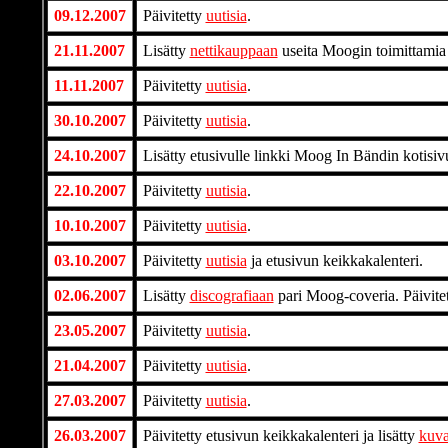
09.12.2007
Päivitetty
uutisia
.
21.11.2007
Lisätty
nettikauppaan
useita Moogin toimittamia
11.11.2007
Päivitetty
uutisia
.
30.10.2007
Päivitetty
uutisia
.
24.10.2007
Lisätty etusivulle linkki Moog In Bändin kotisivu
22.10.2007
Päivitetty
uutisia
.
10.10.2007
Päivitetty
uutisia
.
03.10.2007
Päivitetty
uutisia
ja etusivun keikkakalenteri.
02.06.2007
Lisätty
discografiaan
pari Moog-coveria. Päivitet
23.05.2007
Päivitetty
uutisia
.
21.04.2007
Päivitetty
uutisia
.
27.03.2007
Päivitetty
uutisia
.
26.03.2007
Päivitetty etusivun keikkakalenteri ja lisätty
kuva