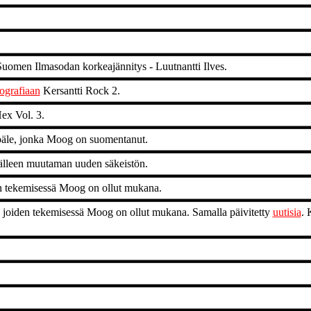
 Suomen Ilmasodan korkeajännitys - Luutnantti Ilves.
iografiaan
Kersantti Rock 2.
ex Vol. 3.
äpäle, jonka Moog on suomentanut.
jälleen muutaman uuden säkeistön.
den tekemisessä Moog on ollut mukana.
a, joiden tekemisessä Moog on ollut mukana. Samalla päivitetty
uutisia
. 