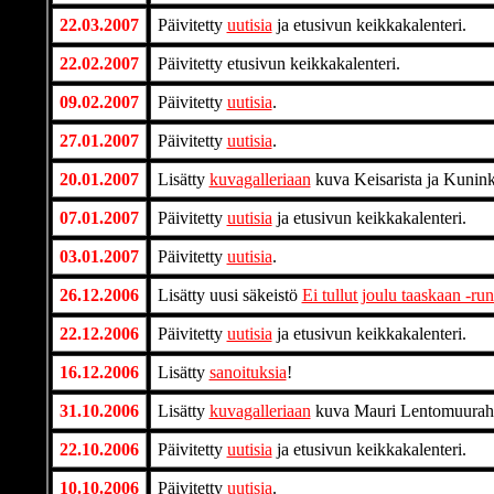
22.03.2007
Päivitetty
uutisia
ja etusivun keikkakalenteri.
22.02.2007
Päivitetty etusivun keikkakalenteri.
09.02.2007
Päivitetty
uutisia
.
27.01.2007
Päivitetty
uutisia
.
20.01.2007
Lisätty
kuvagalleriaan
kuva Keisarista ja Kunin
07.01.2007
Päivitetty
uutisia
ja etusivun keikkakalenteri.
03.01.2007
Päivitetty
uutisia
.
26.12.2006
Lisätty uusi säkeistö
Ei tullut joulu taaskaan -ru
22.12.2006
Päivitetty
uutisia
ja etusivun keikkakalenteri.
16.12.2006
Lisätty
sanoituksia
!
31.10.2006
Lisätty
kuvagalleriaan
kuva Mauri Lentomuurahai
22.10.2006
Päivitetty
uutisia
ja etusivun keikkakalenteri.
10.10.2006
Päivitetty
uutisia
.