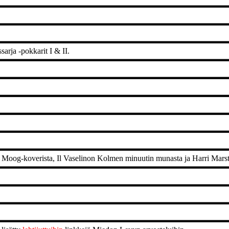
rja -pokkarit I & II.
a Moog-koverista, Il Vaselinon Kolmen minuutin munasta ja Harri Marstio