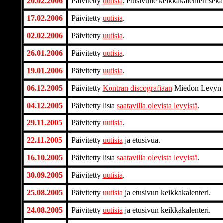
20.02.2006
Päivitetty
uutisia
, etusivulle keikkakalenteri sekä
17.02.2006
Päivitetty
uutisia
.
02.02.2006
Päivitetty
uutisia
.
26.01.2006
Päivitetty
uutisia
.
19.01.2006
Päivitetty
uutisia
.
06.12.2005
Päivitetty
Kontran discografiaan
Miedon Levyn c
04.12.2005
Päivitetty lista
saatavilla olevista levyistä
.
29.11.2005
Päivitetty
uutisia
.
22.11.2005
Päivitetty
uutisia
ja etusivua.
16.10.2005
Päivitetty lista
saatavilla olevista levyistä
.
30.09.2005
Päivitetty
uutisia
.
25.08.2005
Päivitetty
uutisia
ja etusivun keikkakalenteri.
24.08.2005
Päivitetty
uutisia
ja etusivun keikkakalenteri.