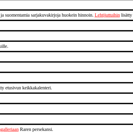
 ja suomentamia sarjakuvakirjoja huokein hinnoin.
Lehtijuttuihin
lisätt
ille.
ty etusivun keikkakalenteri.
galleriaan
Raren persekansi.