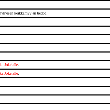
ykyisen keikkamyyjän tiedot.
a Jokelalle
.
a Jokelalle
.