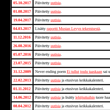
05.10.2017
Päivitetty
uutisia
.
01.08.2017
Päivitetty
uutisia
.
19.04.2017
Päivitetty
uutisia
.
04.03.2017
Lisätty
raportti Mustan Levyn tekemisestä
.
11.12.2016
Päivitetty
uutisia
.
26.08.2016
Päivitetty
uutisia
.
05.07.2016
Päivitetty
uutisia
.
23.07.2015
Päivitetty
uutisia
.
31.12.2009
Never ending poem
Ei tullut joulu taaskaan
sai u
22.02.2013
Päivitetty
uutisia
ja etusivun keikkakalenteri.
01.11.2012
Päivitetty
uutisia
ja etusivun keikkakalenteri.
14.06.2012
Päivitetty
uutisia
ja lisätty
lehtijuttuihin
tuore haa
08.04.2012
Päivitetty
uutisia
ja etusivun keikkakalenteri.