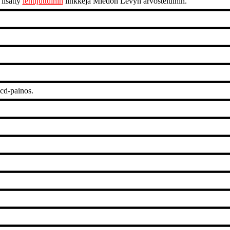
 lisätty
lehtijuttuihin
linkkejä Miedon Levyn arvosteluihin.
d-painos.