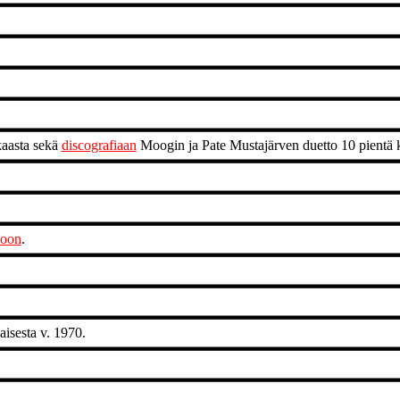
kaasta sekä
discografiaan
Moogin ja Pate Mustajärven duetto 10 pientä 
noon
.
sesta v. 1970.