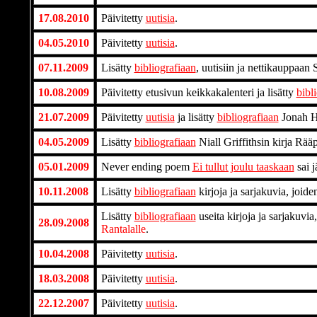
17.08.2010
Päivitetty
uutisia
.
04.05.2010
Päivitetty
uutisia
.
07.11.2009
Lisätty
bibliografiaan
, uutisiin ja nettikauppaan
10.08.2009
Päivitetty etusivun keikkakalenteri ja lisätty
bibl
21.07.2009
Päivitetty
uutisia
ja lisätty
bibliografiaan
Jonah H
04.05.2009
Lisätty
bibliografiaan
Niall Griffithsin kirja Rä
05.01.2009
Never ending poem
Ei tullut joulu taaskaan
sai 
10.11.2008
Lisätty
bibliografiaan
kirjoja ja sarjakuvia, joi
Lisätty
bibliografiaan
useita kirjoja ja sarjakuvi
28.09.2008
Rantalalle
.
10.04.2008
Päivitetty
uutisia
.
18.03.2008
Päivitetty
uutisia
.
22.12.2007
Päivitetty
uutisia
.