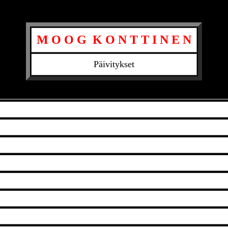
M O O G K O N T T I N E N
Päivitykset