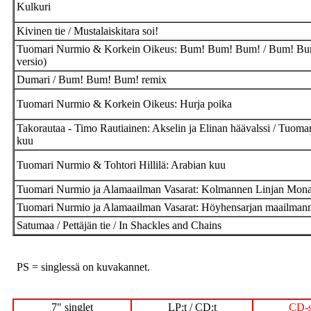
Kulkuri
Kivinen tie / Mustalaiskitara soi!
Tuomari Nurmio & Korkein Oikeus: Bum! Bum! Bum! / Bum! Bu
versio)
Dumari / Bum! Bum! Bum! remix
Tuomari Nurmio & Korkein Oikeus: Hurja poika
Takorautaa - Timo Rautiainen: Akselin ja Elinan häävalssi / Tuom
kuu
Tuomari Nurmio & Tohtori Hillilä: Arabian kuu
Tuomari Nurmio ja Alamaailman Vasarat: Kolmannen Linjan Mona
Tuomari Nurmio ja Alamaailman Vasarat: Höyhensarjan maailmanm
Satumaa / Pettäjän tie / In Shackles and Chains
PS = singlessä on kuvakannet.
7" singlet
LP:t / CD:t
CD-s