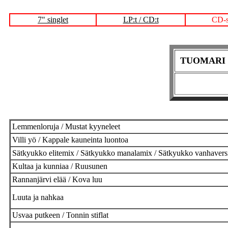
7" singlet
LP:t / CD:t
CD-s
TUOMARI N
Lemmenloruja / Mustat kyyneleet
Villi yö / Kappale kauneinta luontoa
Sätkyukko elitemix / Sätkyukko manalamix / Sätkyukko vanhavers
Kultaa ja kunniaa / Ruusunen
Rannanjärvi elää / Kova luu
Luuta ja nahkaa
Usvaa putkeen / Tonnin stiflat