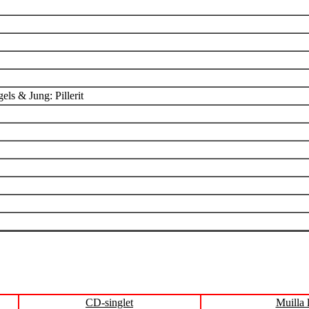
ls & Jung: Pillerit
CD-singlet
Muilla 