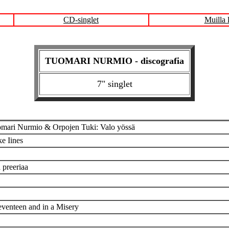
CD-singlet
Muilla 
TUOMARI NURMIO - discografia
7" singlet
mari Nurmio & Orpojen Tuki: Valo yössä
e Iines
preeriaa
eventeen and in a Misery