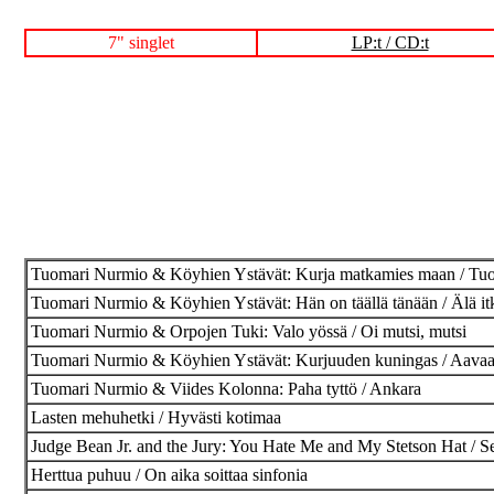
7" singlet
LP:t / CD:t
Tuomari Nurmio & Köyhien Ystävät: Kurja matkamies maan / Tuo
Tuomari Nurmio & Köyhien Ystävät: Hän on täällä tänään / Älä itk
Tuomari Nurmio & Orpojen Tuki: Valo yössä / Oi mutsi, mutsi
Tuomari Nurmio & Köyhien Ystävät: Kurjuuden kuningas / Aavaa 
Tuomari Nurmio & Viides Kolonna: Paha tyttö / Ankara
Lasten mehuhetki / Hyvästi kotimaa
Judge Bean Jr. and the Jury: You Hate Me and My Stetson Hat / S
Herttua puhuu / On aika soittaa sinfonia