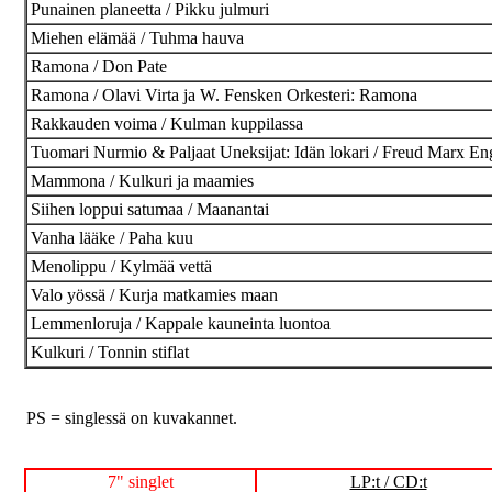
Punainen planeetta / Pikku julmuri
Miehen elämää / Tuhma hauva
Ramona / Don Pate
Ramona / Olavi Virta ja W. Fensken Orkesteri: Ramona
Rakkauden voima / Kulman kuppilassa
Tuomari Nurmio & Paljaat Uneksijat: Idän lokari / Freud Marx Enge
Mammona / Kulkuri ja maamies
Siihen loppui satumaa / Maanantai
Vanha lääke / Paha kuu
Menolippu / Kylmää vettä
Valo yössä / Kurja matkamies maan
Lemmenloruja / Kappale kauneinta luontoa
Kulkuri / Tonnin stiflat
PS = singlessä on kuvakannet.
7" singlet
LP:t / CD:t