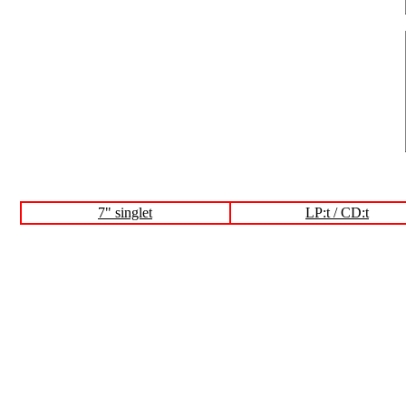
7" singlet
LP:t / CD:t