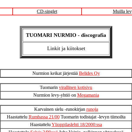
CD-singlet
Muilla lev
TUOMARI NURMIO - discografia
Linkit ja kiitokset
Nurmion keikat järjestää
Belides Oy
Tuomarin
virallinen kotisivu
Nurmion levy-yhtiö on
Megamania
Karvainen sielu -runokirjan
runoja
Haastattelu
Rumbassa 21/00
Tuomarin todistajat -levyn tiimoilta
Haastattelu
Ylioppilaslehti 18/2000:ssa