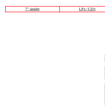
7" singlet
LP:t / CD:t