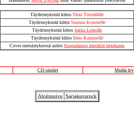
Haastattelu
Selvis 3/99:ssä
Juha Vainio -palkinnon yhteydessä
Täydennyksistä kiitos
Timo Törmälälle
Täydennyksistä kiitos
Suonna Konoselle
Täydennyksistä kiitos
Jukka Leinolle
Täydennyksistä kiitos
Ismo Kauraselle
Cover-metsästyksessä auttoi
Suomalaisen musiikin tietokanta
CD-singlet
Muilla lev
Aloitussivu
Sarjakuvarock