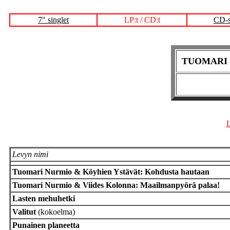
7" singlet
LP:t / CD:t
CD-s
TUOMARI N
L
Levyn nimi
Tuomari Nurmio & Köyhien Ystävät: Kohdusta hautaan
Tuomari Nurmio & Viides Kolonna: Maailmanpyörä palaa!
Lasten mehuhetki
Valitut
(kokoelma)
Punainen planeetta