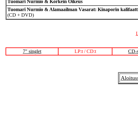
Tuomari Nurmio & Korkein Oikeus
Tuomari Nurmio & Alamaailman Vasarat: Kinaporin kalifaatt
(CD + DVD)
L
7" singlet
LP:t / CD:t
CD-s
Aloitus