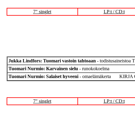
7" singlet
LP:t / CD:t
Jukka Lindfors: Tuomari vastoin tahtoaan
- todistusaineistoa 
Tuomari Nurmio: Karvainen sielu
- runokokoelma
Tuomari Nurmio: Salaiset hyveeni
- omaelämäkerta KIRJ
7" singlet
LP:t / CD:t