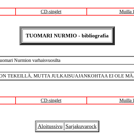
CD-singlet
Muilla l
TUOMARI NURMIO - bibliografia
Tuomari Nurmion varhaisvuosilta
A ON TEKEILLÄ, MUTTA JULKAISUAJANKOHTAA EI OLE M
CD-singlet
Muilla l
Aloitussivu
Sarjakuvarock