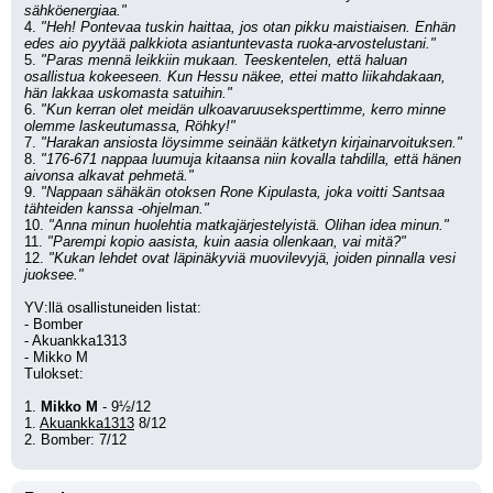
sähköenergiaa."
4. 
"Heh! Pontevaa tuskin haittaa, jos otan pikku maistiaisen. Enhän 
edes aio pyytää palkkiota asiantuntevasta ruoka-arvostelustani."
5. 
"Paras mennä leikkiin mukaan. Teeskentelen, että haluan 
osallistua kokeeseen. Kun Hessu näkee, ettei matto liikahdakaan, 
hän lakkaa uskomasta satuihin."
6. 
"Kun kerran olet meidän ulkoavaruuseksperttimme, kerro minne 
olemme laskeutumassa, Röhky!"
7. 
"Harakan ansiosta löysimme seinään kätketyn kirjainarvoituksen."
8. 
"176-671 nappaa luumuja kitaansa niin kovalla tahdilla, että hänen 
aivonsa alkavat pehmetä."
9. 
"Nappaan sähäkän otoksen Rone Kipulasta, joka voitti Santsaa 
tähteiden kanssa -ohjelman."
10. 
"Anna minun huolehtia matkajärjestelyistä. Olihan idea minun."
11. 
"Parempi kopio aasista, kuin aasia ollenkaan, vai mitä?"
12. 
"Kukan lehdet ovat läpinäkyviä muovilevyjä, joiden pinnalla vesi 
juoksee."
YV:llä osallistuneiden listat:
- Bomber
- Akuankka1313
- Mikko M
Tulokset:
1. 
Mikko M
 - 9½/12
1. 
Akuankka1313
 8/12
2. Bomber: 7/12