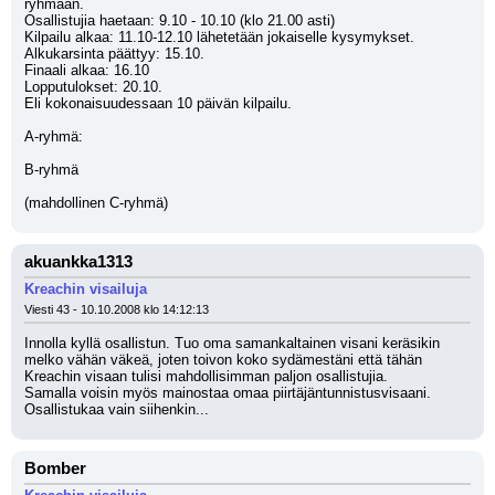
ryhmään.
Osallistujia haetaan: 9.10 - 10.10 (klo 21.00 asti)
Kilpailu alkaa: 11.10-12.10 lähetetään jokaiselle kysymykset. 
Alkukarsinta päättyy: 15.10.
Finaali alkaa: 16.10
Lopputulokset: 20.10.
Eli kokonaisuudessaan 10 päivän kilpailu. 
A-ryhmä:
B-ryhmä
(mahdollinen C-ryhmä)
akuankka1313
Kreachin visailuja
Viesti 43 - 10.10.2008 klo 14:12:13
Innolla kyllä osallistun. Tuo oma samankaltainen visani keräsikin 
melko vähän väkeä, joten toivon koko sydämestäni että tähän 
Kreachin visaan tulisi mahdollisimman paljon osallistujia.
Samalla voisin myös mainostaa omaa piirtäjäntunnistusvisaani. 
Osallistukaa vain siihenkin...
Bomber