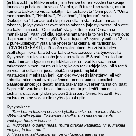
(ankkarock!! ja Mikko ainakin) niin teenpä tämän vuoden taskukirja 
tarinoiden puhekuplista visan. Voi olla, että tulee liian vaikea, mutta 
kun sitä taskukirja visaa haluttiin. Eli taskareista "Onni potkii", "Oma 
maa mansikka", "Hetki lyö", "Äkkilähtö", "Läpimurto", sekä 
"Saksipotku." Lainaus/puhekupla voi olla mistä taskari tarinasta 
tahansa, ja kysymykset ovat missä tahansa järjestyksessä: siis ettei 
ole kaksi lainausta "Onni potkii":sta ja sitten kaksi "Oma maa 
mansikasta", vaan voi olla, että ensimmäinen ja toinen kysymys ovat 
"Läpimurrosta" ja "Hetki lyö"stä. Jos tajusitte? Kysymyksiä on 12 (eli 
2 puhekuplakysymystä aina yhdestä taskarista, eri tarinoista). 
TOIVON OIKEASTI, että tähän osallistutaan. En viitsi kahden 
osallistujan iloksi tätä tehdä. Lähetä vastauksesi yksityisviestillä. 
Kysymykset tulevat tänään ja vastausaikaa 15.8 asti. Jos tiedätte, 
mistä tarinasta kyseinen repliikkilainaus on, voit katsoa tarinan 
tarkemman nimen, mutta et lukea; kelata taskukirjoja läpi, sillä tämä 
on visa, ei sellainen, jossa etsitään kirjoista repliikit. 
Vastauksesi merkitään heti, kun olet yv-viestin lähettänyt, eli voit 
katsella miten muut ovat pärjänneet, ennen kuin itse osallistut. 
Sääntömuutos
; jos tiedät, mistä taskarista kyseinen tarina on, saat 
½ pistettä, vaikka et tietäisi tarinaa, mutta jos tiedät tarinan ja 
taskarin, saat vain yhden pisteen 1½ sijaan. Onnea kisaan!!! Ps. 
muista, että ne voivat olla myös ajatuskuplia!
Kysymykset:
1. 
"Kun kerran kukaan ei halua kyläillä meillä, on meidän tehtävä 
pikku vierailu kylille. Poiketaan kahvilla, turistetaan mukavia 
vanhojen tuttujen kanssa..."
2. 
"Kuulostaa jo paremmalta, mutta ottakaa katalampi ilme. Makiaa 
magiaa, kolmas otto!"
3. 
"Tässä on sähköankerias. Se on luonnostaan täynnä 