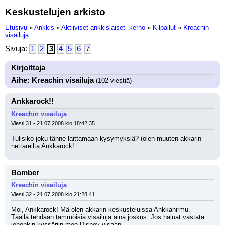
Keskustelujen arkisto
Etusivu
»
Ankkis
»
Aktiiviset ankkislaiset -kerho
»
Kilpailut
»
Kreachin
visailuja
Sivuja:
1
2
3
4
5
6
7
Kirjoittaja
Aihe: Kreachin visailuja
(102 viestiä)
Ankkarock!!
Kreachin visailuja
Viesti 31 - 21.07.2008 klo 18:42:35
Tulisiko joku tänne laittamaan kysymyksiä? (olen muuten akkarin 
nettareilta Ankkarock!
Bomber
Kreachin visailuja
Viesti 32 - 21.07.2008 klo 21:28:41
Moi, Ankkarock! Mä olen akkarin keskusteluissa Ankkahirmu. 
Täällä tehdään tämmöisiä visailuja aina joskus. Jos haluat vastata 
johonkin kyssäriin mee Disney-visaan.