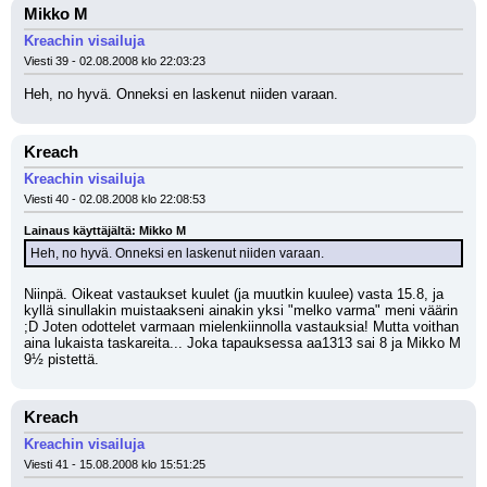
Mikko M
Kreachin visailuja
Viesti 39 - 02.08.2008 klo 22:03:23
Heh, no hyvä. Onneksi en laskenut niiden varaan.
Kreach
Kreachin visailuja
Viesti 40 - 02.08.2008 klo 22:08:53
Lainaus käyttäjältä: Mikko M
Heh, no hyvä. Onneksi en laskenut niiden varaan.
Niinpä. Oikeat vastaukset kuulet (ja muutkin kuulee) vasta 15.8, ja 
kyllä sinullakin muistaakseni ainakin yksi "melko varma" meni väärin 
;D Joten odottelet varmaan mielenkiinnolla vastauksia! Mutta voithan 
aina lukaista taskareita... Joka tapauksessa aa1313 sai 8 ja Mikko M 
9½ pistettä.
Kreach
Kreachin visailuja
Viesti 41 - 15.08.2008 klo 15:51:25