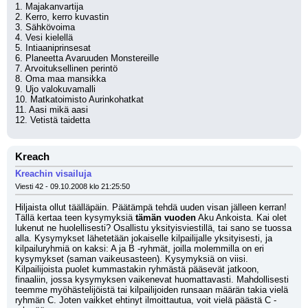
1. Majakanvartija
2. Kerro, kerro kuvastin
3. Sähkövoima
4. Vesi kielellä
5. Intiaaniprinsesat 
6. Planeetta Avaruuden Monstereille
7. Arvoituksellinen perintö
8. Oma maa mansikka
9. Ujo valokuvamalli
10. Matkatoimisto Aurinkohatkat
11. Aasi mikä aasi
12. Vetistä taidetta
Kreach
Kreachin visailuja
Viesti 42 - 09.10.2008 klo 21:25:50
Hiljaista ollut täälläpäin. Päätämpä tehdä uuden visan jälleen kerran! 
Tällä kertaa teen kysymyksiä 
tämän vuoden
 Aku Ankoista. Kai olet 
lukenut ne huolellisesti? Osallistu yksityisviestillä, tai sano se tuossa 
alla. Kysymykset lähetetään jokaiselle kilpailijalle yksityisesti, ja 
kilpailuryhmiä on kaksi: A ja B -ryhmät, joilla molemmilla on eri 
kysymykset (saman vaikeusasteen). Kysymyksiä on viisi. 
Kilpailijoista puolet kummastakin ryhmästä pääsevät jatkoon, 
finaaliin, jossa kysymyksen vaikenevat huomattavasti. Mahdollisesti 
teemme myöhästelijöistä tai kilpailijoiden runsaan määrän takia vielä 
ryhmän C. Joten vaikket ehtinyt ilmoittautua, voit vielä päästä C -