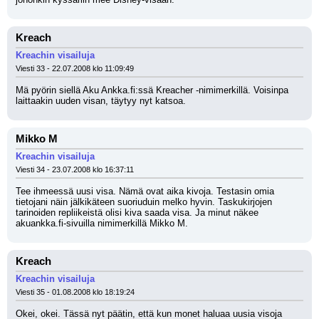
Kreach
Kreachin visailuja
Viesti 33 - 22.07.2008 klo 11:09:49
Mä pyörin siellä Aku Ankka.fi:ssä Kreacher -nimimerkillä. Voisinpa 
laittaakin uuden visan, täytyy nyt katsoa.
Mikko M
Kreachin visailuja
Viesti 34 - 23.07.2008 klo 16:37:11
Tee ihmeessä uusi visa. Nämä ovat aika kivoja. Testasin omia 
tietojani näin jälkikäteen suoriuduin melko hyvin. Taskukirjojen 
tarinoiden repliikeistä olisi kiva saada visa. Ja minut näkee 
akuankka.fi-sivuilla nimimerkillä Mikko M.
Kreach
Kreachin visailuja
Viesti 35 - 01.08.2008 klo 18:19:24
Okei, okei. Tässä nyt päätin, että kun monet haluaa uusia visoja 