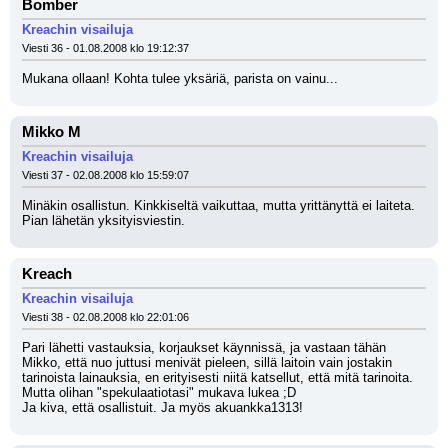
Bomber
Kreachin visailuja
Viesti 36 - 01.08.2008 klo 19:12:37
Mukana ollaan! Kohta tulee yksäriä, parista on vainu...
Mikko M
Kreachin visailuja
Viesti 37 - 02.08.2008 klo 15:59:07
Minäkin osallistun. Kinkkiseltä vaikuttaa, mutta yrittänyttä ei laiteta. 
Pian lähetän yksityisviestin.
Kreach
Kreachin visailuja
Viesti 38 - 02.08.2008 klo 22:01:06
Pari lähetti vastauksia, korjaukset käynnissä, ja vastaan tähän 
Mikko, että nuo juttusi menivät pieleen, sillä laitoin vain jostakin 
tarinoista lainauksia, en erityisesti niitä katsellut, että mitä tarinoita. 
Mutta olihan "spekulaatiotasi" mukava lukea ;D
Ja kiva, että osallistuit. Ja myös akuankka1313!