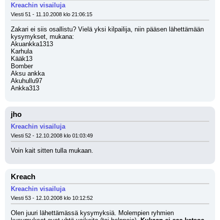
Kreachin visailuja
Viesti 51 - 11.10.2008 klo 21:06:15
Zakari ei siis osallistu? Vielä yksi kilpailija, niin pääsen lähettämään 
kysymykset, mukana:
Akuankka1313
Karhula
Kääk13
Bomber
Aksu ankka
Akuhullu97
Ankka313
jho
Kreachin visailuja
Viesti 52 - 12.10.2008 klo 01:03:49
Voin kait sitten tulla mukaan.
Kreach
Kreachin visailuja
Viesti 53 - 12.10.2008 klo 10:12:52
Olen juuri lähettämässä kysymyksiä. Molempien ryhmien 