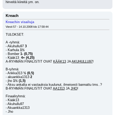
hirveitä kiireitä ym. on.
Kreach
Kreachin visailuja
Viesti 57 - 14.10.2008 klo 17:58:44
TULOKSET:
A -ryhmä:
- Akuhullu97
 3
- Karhula 
1½
- Bomber 
1- (0,75)
- Kääk13 
 4+ (4,25)
A-RYHMÄN FINALISTIT OVAT 
KÄÄK13
 JA 
AKUHULLU97
!
B-ryhmä:
- Ankka313 
½ (0,5)
- akuankka1313 
2
- jho 
1½ (1,5)
- Aksu ankalta ei vastauksia kuulunut, ilmeisesti bannattu tms..?
B-RYHMÄN FINALISTIT OVAT 
AA1313
 JA 
JHO
!
Finaaliryhmä:
- Kääk13
- Akuhullu97
- Akuankka1313
- Jho