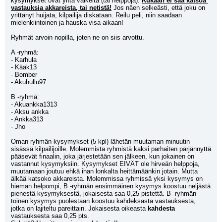
kysymykset ovat yhtä vaikeita (tai helppoja). 
Kukaan ei saa katsoa 
vastauksia akkareista, tai netistä!
 Jos näen selkeästi, että joku on 
yrittänyt huijata, kilpailija diskataan. Reilu peli, niin saadaan 
mielenkiintoinen ja hauska visa aikaan!
Ryhmät arvoin nopilla, joten ne on siis arvottu.
A -ryhmä:
- Karhula
- Kääk13
- Bomber
- Akuhullu97
B -ryhmä:
- Akuankka1313
- Aksu ankka
- Ankka313
- Jho
Oman ryhmän kysymykset (5 kpl) lähetän muutaman minuutin 
sisässä kilpailijoille. Molemmista ryhmistä kaksi parhaiten pärjännyttä 
pääsevät finaalin, joka järjestetään sen jälkeen, kun jokainen on 
vastannut kysymyksiin. Kysymykset EIVÄT ole hirveän helppoja, 
muutamaan joutuu ehkä ihan lonkalta heittämäänkin jotain. Mutta 
älkää katsoko akkareista. Molemmissa ryhmissä yksi kysymys on 
hieman helpompi, B -ryhmän ensimmäinen kysymys koostuu neljästä 
pienestä kysymyksestä, jokaisesta saa 0,25 pistettä. B -ryhmän 
toinen kysymys puolestaan koostuu kahdeksasta vastauksesta, 
jotka on lajiteltu pareittain. Jokaisesta oikeasta 
kahdesta 
vastauksesta saa 0,25 pts. 