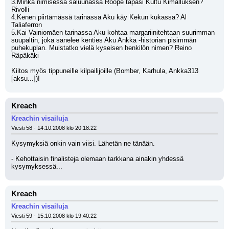
3.Minkä nimisessä saluunassa Roope tapasi Kultu Kimalluksen? 
Rivolli
4.Kenen piirtämässä tarinassa Aku käy Kekun kukassa? Al 
Taliaferron
5.Kai Vainiomäen tarinassa Aku kohtaa margariinitehtaan suurimman 
suupaltin, joka sanelee kenties Aku Ankka -historian pisimmän 
puhekuplan. Muistatko vielä kyseisen henkilön nimen? Reino 
Räpäkäki
Kiitos myös tippuneille kilpailijoille (Bomber, Karhula, Ankka313 
[aksu...])!
Kreach
Kreachin visailuja
Viesti 58 - 14.10.2008 klo 20:18:22
Kysymyksiä onkin vain viisi. Lähetän ne tänään.
- Kehottaisin finalisteja olemaan tarkkana ainakin yhdessä 
kysymyksessä...
Kreach
Kreachin visailuja
Viesti 59 - 15.10.2008 klo 19:40:22