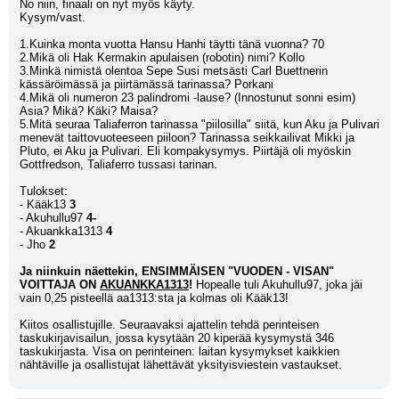
No niin, finaali on nyt myös käyty. 
Kysym/vast.
1.Kuinka monta vuotta Hansu Hanhi täytti tänä vuonna? 70
2.Mikä oli Hak Kermakin apulaisen (robotin) nimi? Kollo
3.Minkä nimistä olentoa Sepe Susi metsästi Carl Buettnerin 
kässäröimässä ja piirtämässä tarinassa? Porkani
4.Mikä oli numeron 23 palindromi -lause? (Innostunut sonni esim) 
Asia? Mikä? Käki? Maisa?
5.Mitä seuraa Taliaferron tarinassa "piilosilla" siitä, kun Aku ja Pulivari 
menevät taittovuoteeseen piiloon? Tarinassa seikkailivat Mikki ja 
Pluto, ei Aku ja Pulivari. Eli kompakysymys. Piirtäjä oli myöskin 
Gottfredson, Taliaferro tussasi tarinan.
Tulokset:
- Kääk13 
3
- Akuhullu97 
4-
- Akuankka1313
 4
- Jho 
2
Ja niinkuin näettekin, ENSIMMÄISEN "VUODEN - VISAN" 
VOITTAJA ON 
AKUANKKA1313
!
 Hopealle tuli Akuhullu97, joka jäi 
vain 0,25 pisteellä aa1313:sta ja kolmas oli Kääk13!
Kiitos osallistujille. Seuraavaksi ajattelin tehdä perinteisen 
taskukirjavisailun, jossa kysytään 20 kiperää kysymystä 346 
taskukirjasta. Visa on perinteinen: laitan kysymykset kaikkien 
nähtäville ja osallistujat lähettävät yksityisviestein vastaukset.