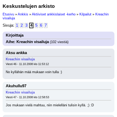
Keskustelujen arkisto
Etusivu
»
Ankkis
»
Aktiiviset ankkislaiset -kerho
»
Kilpailut
»
Kreachin
visailuja
Sivuja:
1
2
3
4
5
6
7
Kirjoittaja
Aihe: Kreachin visailuja
(102 viestiä)
Aksu ankka
Kreachin visailuja
Viesti 46 - 11.10.2008 klo 11:53:12
No kyllähän mää mukaan voin tulla :)
Akuhullu97
Kreachin visailuja
Viesti 47 - 11.10.2008 klo 12:58:53
Jos mukaan vielä mahtuu, niin mielelläni tulisin kyllä. ;) :D