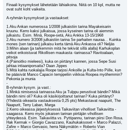
Finaali kysymykset lähetetään lähiaikoina. Niitä on 10 kpl, mutta ne 
ovat suht koht vaikeita. 
A-ryhmän kysymykset ja vastaukset:
1.Aku Ankan numerossa 1/2008 julkaistiin tarina Mayakeisarin 
kruunu. Kerro kaksi julkaisua, jossa kyseinen tarina oli aiemmin 
julkaistu. Esim. Minä, Roope-setä, Aku Ankka 13-15/1968 
2.Aku numero 3/2008 julkaistiin tarina Se parhaiten nauraa... Kuinka 
mones (sen tarinan) julkaisu kerta tämä Aku Ankassa oli? Neljäs
3.Mihin alaan (ja tarkemmin mitä he tekivät sillä alalla) Karhukoplan 
veikot erikoistuvat Rikollisen maukasta -tarinassa? Ravitoalaan, 
pitsoja
4.(Painoitko mieleesi), kuka on piirtänyt kannen, jossa Sepe Susi 
jahtaa intiaaniporsaita? Daan Jippes
5.Mitä kahta ruokalajia Roope tarjosi Ankoille ja Kulta-Into Piille, kun 
he pääsivät Manco Capacin temppeliin viikkoa Roopea myöhemmin? 
Pekonia ja munia
-
B-ryhmän kysym. ja vast.:
1.Minkä nimisessä tarinassa Aku ja Tulppu perustivat bändin? Mikä 
bändin nimi oli? Kuka oli käsikirjoittanut tarinan? Kuka piirtänyt? 
(Yhdestä oikeasta vastauksesta 0,25 pts) Mekastavat naapurit, The 
Naapurit, Terry Laban, Marga 
2.Kerro oikeassa järjestyksessä Taikaviitan viholliset Taikaviitta -
saagassa. Kerro myös jokaisen tarinan piirtäjän vihollisen 
yhteydessä. Esim. Taikaviitta vs. Pyttipannu, tarinan piirsi Don Rosa. 
Hak Kermak = Giorgio Cavazzano, Kauhukaksoset = Marco Palazzi, 
Zafire = Marco Gervasio, herra Näkymätön = Roberto Vian