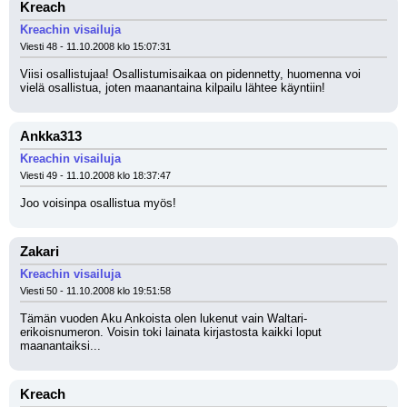
Kreach
Kreachin visailuja
Viesti 48 - 11.10.2008 klo 15:07:31
Viisi osallistujaa! Osallistumisaikaa on pidennetty, huomenna voi 
vielä osallistua, joten maanantaina kilpailu lähtee käyntiin!
Ankka313
Kreachin visailuja
Viesti 49 - 11.10.2008 klo 18:37:47
Joo voisinpa osallistua myös!
Zakari
Kreachin visailuja
Viesti 50 - 11.10.2008 klo 19:51:58
Tämän vuoden Aku Ankoista olen lukenut vain Waltari-
erikoisnumeron. Voisin toki lainata kirjastosta kaikki loput 
maanantaiksi...
Kreach