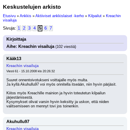
Keskustelujen arkisto
Etusivu
»
Ankkis
»
Aktiiviset ankkislaiset -kerho
»
Kilpailut
»
Kreachin
visailuja
Sivuja:
1
2
3
4
5
6
7
Kirjoittaja
Aihe: Kreachin visailuja
(102 viestiä)
Kääk13
Kreachin visailuja
Viesti 61 - 15.10.2008 klo 20:26:32
Suuret onnentoivotukseni voittajalle myös multa. 
Ja kyllä Akuhullu97 voi myös onnitella itseään, niin hyvin pärjäsit. 
Kiitos myös Kreachille mainion ja hyvin toteutetun kilpailun 
järjestämisestä.
Kysymykset olivat varsin hyvin keksitty ja uskon, että niiden 
valitsemiseen on mennyt tovi jos toinenkin.
Akuhullu97
Kreachin visailuja