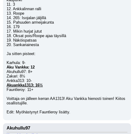
11. 3
12. Ankkalinnan ralli
13. Roope
14. 265: Isojalan jäljillä
15. Pahuuden armeijakunta 
16. 179
17. Mikin hurjat jutut
18. Oksat pois/Roope ajaa täysillä
19. Näköispatsas
20. Sankariainesta
Ja sitten pisteet:
Karhula: 9- 
Aku Vankka: 12
Akuhullu97: 8+
Zakari: 8½
Ankka313: 10-
Akuankka1313: 16½
Fauntleroy: 11+
Voittaja on jälleen kerran AA1313! Aku Vankka hienosti toinen! Kiitos 
osallistujille.
Edit: Myöhästynyt Fauntleroy lisätty.
Akuhullu97