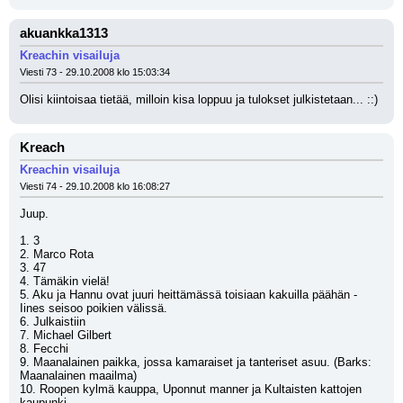
akuankka1313
Kreachin visailuja
Viesti 73 - 29.10.2008 klo 15:03:34
Olisi kiintoisaa tietää, milloin kisa loppuu ja tulokset julkistetaan... ::)
Kreach
Kreachin visailuja
Viesti 74 - 29.10.2008 klo 16:08:27
Juup.
1. 3
2. Marco Rota
3. 47
4. Tämäkin vielä!
5. Aku ja Hannu ovat juuri heittämässä toisiaan kakuilla päähän - 
Iines seisoo poikien välissä.
6. Julkaistiin
7. Michael Gilbert
8. Fecchi
9. Maanalainen paikka, jossa kamaraiset ja tanteriset asuu. (Barks: 
Maanalainen maailma)
10. Roopen kylmä kauppa, Uponnut manner ja Kultaisten kattojen 
kaupunki