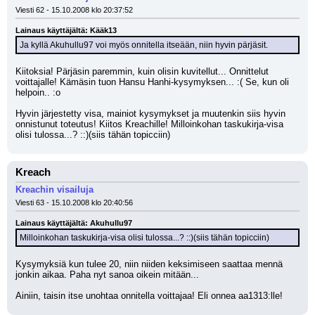
Viesti 62 - 15.10.2008 klo 20:37:52
Lainaus käyttäjältä: Kääk13
Ja kyllä Akuhullu97 voi myös onnitella itseään, niin hyvin pärjäsit.
Kiitoksia! Pärjäsin paremmin, kuin olisin kuvitellut... Onnittelut 
voittajalle! Kämäsin tuon Hansu Hanhi-kysymyksen... :( Se, kun oli 
helpoin.. :o
Hyvin järjestetty visa, mainiot kysymykset ja muutenkin siis hyvin 
onnistunut toteutus! Kiitos Kreachille! Milloinkohan taskukirja-visa 
olisi tulossa...? ::)(siis tähän topicciin)
Kreach
Kreachin visailuja
Viesti 63 - 15.10.2008 klo 20:40:56
Lainaus käyttäjältä: Akuhullu97
Milloinkohan taskukirja-visa olisi tulossa...? ::)(siis tähän topicciin)
Kysymyksiä kun tulee 20, niin niiden keksimiseen saattaa mennä 
jonkin aikaa. Paha nyt sanoa oikein mitään...
Ainiin, taisin itse unohtaa onnitella voittajaa! Eli onnea aa1313:lle!