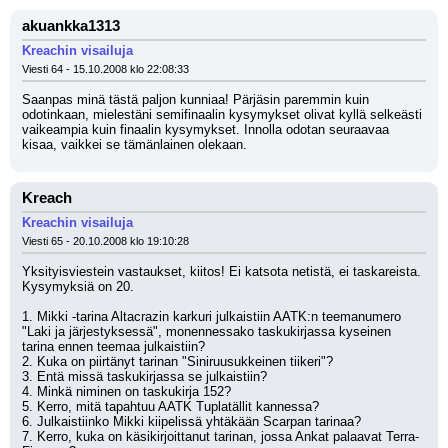
akuankka1313
Kreachin visailuja
Viesti 64 - 15.10.2008 klo 22:08:33
Saanpas minä tästä paljon kunniaa! Pärjäsin paremmin kuin 
odotinkaan, mielestäni semifinaalin kysymykset olivat kyllä selkeästi 
vaikeampia kuin finaalin kysymykset. Innolla odotan seuraavaa 
kisaa, vaikkei se tämänlainen olekaan.
Kreach
Kreachin visailuja
Viesti 65 - 20.10.2008 klo 19:10:28
Yksityisviestein vastaukset, kiitos! Ei katsota netistä, ei taskareista. 
Kysymyksiä on 20.
1. Mikki -tarina Altacrazin karkuri julkaistiin AATK:n teemanumero 
"Laki ja järjestyksessä", monennessako taskukirjassa kyseinen 
tarina ennen teemaa julkaistiin?
2. Kuka on piirtänyt tarinan "Siniruusukkeinen tiikeri"?
3. Entä missä taskukirjassa se julkaistiin?
4. Minkä niminen on taskukirja 152?
5. Kerro, mitä tapahtuu AATK Tuplatällit kannessa?
6. Julkaistiinko Mikki kiipelissä yhtäkään Scarpan tarinaa?
7. Kerro, kuka on käsikirjoittanut tarinan, jossa Ankat palaavat Terra-