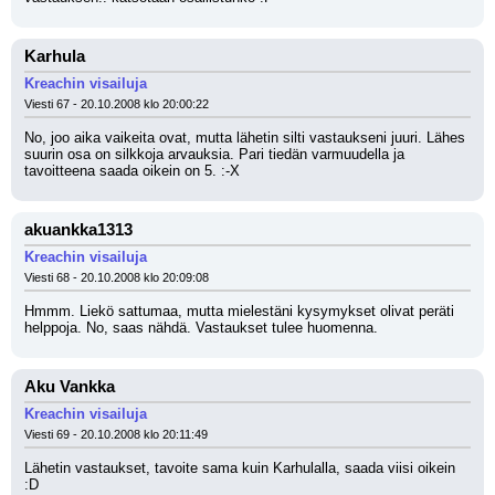
Karhula
Kreachin visailuja
Viesti 67 - 20.10.2008 klo 20:00:22
No, joo aika vaikeita ovat, mutta lähetin silti vastaukseni juuri. Lähes 
suurin osa on silkkoja arvauksia. Pari tiedän varmuudella ja 
tavoitteena saada oikein on 5. :-X
akuankka1313
Kreachin visailuja
Viesti 68 - 20.10.2008 klo 20:09:08
Hmmm. Liekö sattumaa, mutta mielestäni kysymykset olivat peräti 
helppoja. No, saas nähdä. Vastaukset tulee huomenna.
Aku Vankka
Kreachin visailuja
Viesti 69 - 20.10.2008 klo 20:11:49
Lähetin vastaukset, tavoite sama kuin Karhulalla, saada viisi oikein 
:D