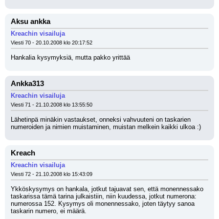
Aksu ankka
Kreachin visailuja
Viesti 70 - 20.10.2008 klo 20:17:52
Hankalia kysymyksiä, mutta pakko yrittää
Ankka313
Kreachin visailuja
Viesti 71 - 21.10.2008 klo 13:55:50
Lähetinpä minäkin vastaukset, onneksi vahvuuteni on taskarien 
numeroiden ja nimien muistaminen, muistan melkein kaikki ulkoa :)
Kreach
Kreachin visailuja
Viesti 72 - 21.10.2008 klo 15:43:09
Ykköskysymys on hankala, jotkut tajuavat sen, että monennessako 
taskarissa tämä tarina julkaistiin, niin kuudessa, jotkut numerona: 
numerossa 152. Kysymys oli monennessako, joten täytyy sanoa 
taskarin numero, ei määrä.