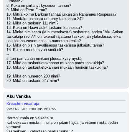
Firmaan?
8. Kuka on piirtänyt kyseisen tarinan?
9. Mikä on Terra-Firma?
10. Mitkä kolme Barksin tarinaa julkaistiin Rahamies Roopessa?
11. Montako painosta on tehty taskarista 24?
12. Mikä on taskarin 111 nimi?
13. Kuka on Haavi auki! taskarin kannessa?
14. Minkä nimisestä (ja numeroisesta) taskarista lähtien "Aku Ankan 
taskukirja nro ??" on lukenut rajattuna taskukirjan ylälaidassa, eikä 
pallukkana vasemmalla ja numero oikealla?
15. Mikä on pisin tavallisessa taskarissa julkaistu tarina?
16. Kuinka monta sivua siinä oli?
--
sitten pari vähän niinkuin plussa kysymystä:
17. Mikä on taskaritietokannan mukaan paras taskukirja?
18. Mikä on taskaritietokannan mukaan huonoin taskukirja?
--
19. Mikä on numeron 200 nimi?
20. Mikä on taskarin 347 nimi?
Aku Vankka
Kreachin visailuja
Viesti 66 - 20.10.2008 klo 19:39:55
Herranjumala on vaikeita :o
Kahdeksaan noista minulla on jotain hajua, ja viiteen niistä tiedän 
varmasti
vastauksen.. katsotaan osallistunko :P