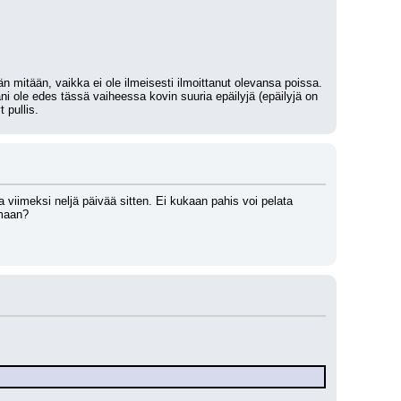
.
tään mitään, vaikka ei ole ilmeisesti ilmoittanut olevansa poissa. 
ni ole edes tässä vaiheessa kovin suuria epäilyjä (epäilyjä on 
 pullis.
viimeksi neljä päivää sitten. Ei kukaan pahis voi pelata 
amaan?