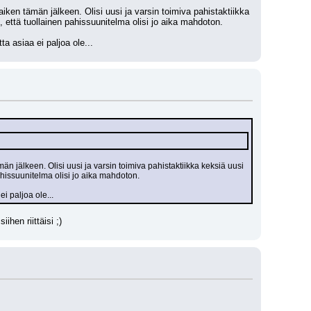
ken tämän jälkeen. Olisi uusi ja varsin toimiva pahistaktiikka 
, että tuollainen pahissuunitelma olisi jo aika mahdoton.
a asiaa ei paljoa ole...
n jälkeen. Olisi uusi ja varsin toimiva pahistaktiikka keksiä uusi 
ahissuunitelma olisi jo aika mahdoton.
i paljoa ole...
hen riittäisi ;)