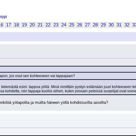
mppi
16
17
18
19
20
21
22
23
24
25
26
27
28
29
30
31
32
3
. tapon, jos osut sen kohteeseen vai tappajaan?
löä tekemästä esim. tappoa yöllä. Minä nimittäin pystyn estämään juuri kohteeseen teh
 kohdetta, niin tappaja kuolisi siihen, kuten joissain peleissä suojelijat ovat voin
nkilöä yötapoilta ja muilta häneen yöllä kohdistuvilta asioilta?