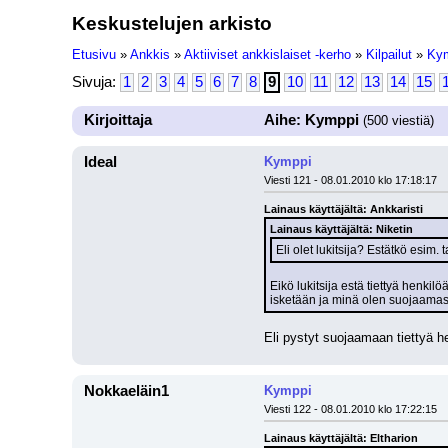
Keskustelujen arkisto
Etusivu
»
Ankkis
»
Aktiiviset ankkislaiset -kerho
»
Kilpailut
»
Ky
Sivuja:
1
2
3
4
5
6
7
8
9
10
11
12
13
14
15
Kirjoittaja
Aihe: Kymppi
(500 viestiä)
Ideal
Kymppi
Viesti 121 - 08.01.2010 klo 17:18:17
Lainaus käyttäjältä: Ankkaristi
Lainaus käyttäjältä: Niketin
Eli olet lukitsija? Estätkö esim
Eikö lukitsija estä tiettyä henki
isketään ja minä olen suojaamassa
Eli pystyt suojaamaan tiettyä he
Nokkaeläin1
Kymppi
Viesti 122 - 08.01.2010 klo 17:22:15
Lainaus käyttäjältä: Eltharion