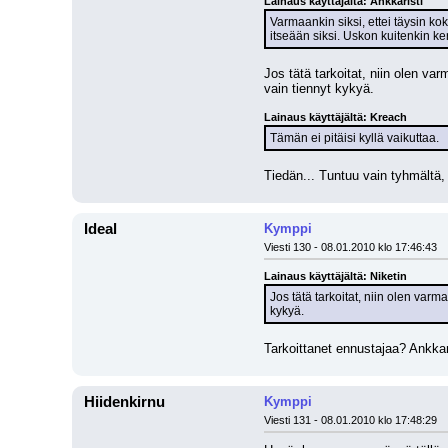
Lainaus käyttäjältä: Ankkaristi
Varmaankin siksi, ettei täysin ko
itseään siksi. Uskon kuitenkin ke
Jos tätä tarkoitat, niin olen va
vain tiennyt kykyä.
Lainaus käyttäjältä: Kreach
Tämän ei pitäisi kyllä vaikuttaa.
Tiedän... Tuntuu vain tyhmältä, 
Ideal
Kymppi
Viesti 130 - 08.01.2010 klo 17:46:43
Lainaus käyttäjältä: Niketin
Jos tätä tarkoitat, niin olen varm
kykyä.
Tarkoittanet ennustajaa? Ankkari
Hiidenkirnu
Kymppi
Viesti 131 - 08.01.2010 klo 17:48:29