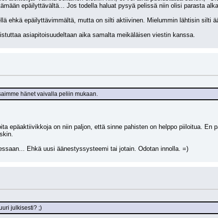
tämään epäilyttävältä... Jos todella haluat pysyä pelissä niin olisi parasta
llä ehkä epäilyttävimmältä, mutta on silti aktiivinen. Mielummin lähtisin silt
uistuttaa asiapitoisuudeltaan aika samalta meikäläisen viestin kanssa.
 saimme hänet vaivalla peliin mukaan.
ta epäaktiivikkoja on niin paljon, että sinne pahisten on helppo piiloitua. En 
skin.
essaan... Ehkä uusi äänestyssysteemi tai jotain. Odotan innolla. =)
uri julkisesti? ;)