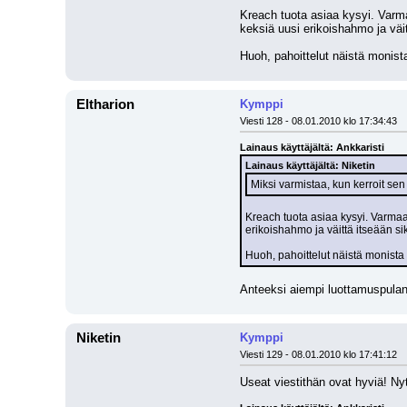
Kreach tuota asiaa kysyi. Varma
keksiä uusi erikoishahmo ja väit
Huoh, pahoittelut näistä monista
Eltharion
Kymppi
Viesti 128 - 08.01.2010 klo 17:34:43
Lainaus käyttäjältä: Ankkaristi
Lainaus käyttäjältä: Niketin
Miksi varmistaa, kun kerroit sen j
Kreach tuota asiaa kysyi. Varmaan
erikoishahmo ja väittä itseään si
Huoh, pahoittelut näistä monista 
Anteeksi aiempi luottamuspulani,
Niketin
Kymppi
Viesti 129 - 08.01.2010 klo 17:41:12
Useat viestithän ovat hyviä! Ny