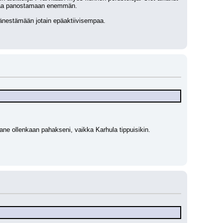
 alkaa panostamaan enemmän. 
i äänestämään jotain epäaktiivisempaa.
pane ollenkaan pahakseni, vaikka Karhula tippuisikin. 