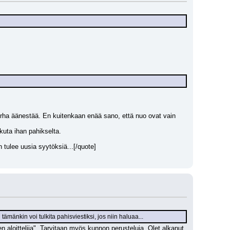
 turha äänestää. En kuitenkaan enää sano, että nuo ovat vain 
kuta ihan pahikselta.
n tulee uusia syytöksiä...[/quote]
n tämänkin voi tulkita pahisviestiksi, jos niin haluaa...