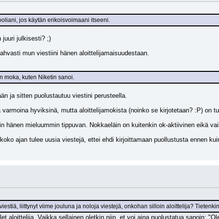
liani, jos käytän erikoisvoimaani itseeni.
juuri julkisesti? ;)
vahvasti mun viestiini hänen aloittelijamaisuudestaan.
jan moka, kuten Niketin sanoi.
än ja sitten puolustautuu viestini perusteella.
ta varmoina hyviksinä, mutta aloittelijamokista (noinko se kirjotetaan? :P) on
n hänen mieluummin tippuvan. Nokkaeläin on kuitenkin ok-aktiivinen eikä vai
koko ajan tulee uusia viestejä, ettei ehdi kirjoittamaan puollustusta ennen kui
 viestiä, liittynyt viime jouluna ja noloja viestejä, onkohan silloin aloittelija? Tietenki