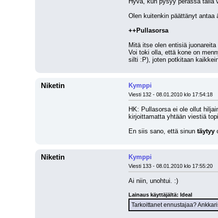
Hyvä, kun pysyy perässä tällä va
Olen kuitenkin päättänyt antaa 
++Pullasorsa
Mitä itse olen entisiä juonareita
Voi toki olla, että kone on menn
silti :P), joten potkitaan kaikke
Niketin
Kymppi
Viesti 132 - 08.01.2010 klo 17:54:18
HK: Pullasorsa ei ole ollut hilj
kirjoittamatta yhtään viestiä to
En siis sano, että sinun 
täytyy
 
Niketin
Kymppi
Viesti 133 - 08.01.2010 klo 17:55:20
Ai niin, unohtui. :)
Lainaus käyttäjältä: Ideal
Tarkoittanet ennustajaa? Ankkaris