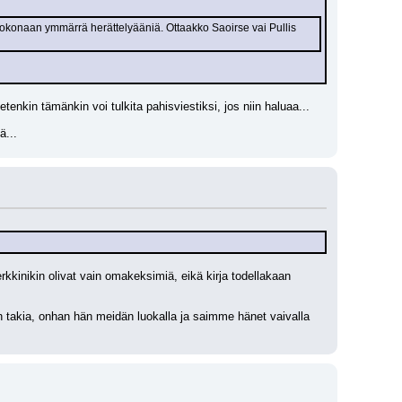
 kokonaan ymmärrä herättelyääniä. Ottaakko Saoirse vai Pullis 
Tietenkin tämänkin voi tulkita pahisviestiksi, jos niin haluaa...
ä...
rkkinikin olivat vain omakeksimiä, eikä kirja todellakaan 
n takia, onhan hän meidän luokalla ja saimme hänet vaivalla 