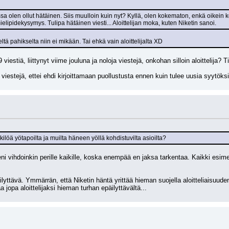
ssa olen ollut hätäinen. Siis muulloin kuin nyt? Kyllä, olen kokematon, enkä oikein
elipidekysymys. Tulipa hätäinen viesti... Aloittelijan moka, kuten Niketin sanoi.
tä pahikselta niin ei mikään. Tai ehkä vain aloittelijalta XD
-9 viestiä, liittynyt viime jouluna ja noloja viestejä, onkohan silloin aloittelija? 
viestejä, ettei ehdi kirjoittamaan puollustusta ennen kuin tulee uusia syytöksi
kilöä yötapoilta ja muilta häneen yöllä kohdistuvilta asioilta?
eni vihdoinkin perille kaikille, koska enempää en jaksa tarkentaa. Kaikki esime
lyttävä. Ymmärrän, että Niketin häntä yrittää hieman suojella aloitteliaisuude
a jopa aloittelijaksi hieman turhan epäilyttävältä...