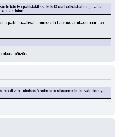
arsin toimiva pahistaktiikka keksiä uusi erikoishahmo ja väittä 
 aika mahdoton.
ut sitä paitsi maallivahti-nimisestä hahmosta aikasemmin, en 
puu ekana päivänä.
paitsi maallivahti-nimisestä hahmosta aikasemmin, en vain tiennyt 