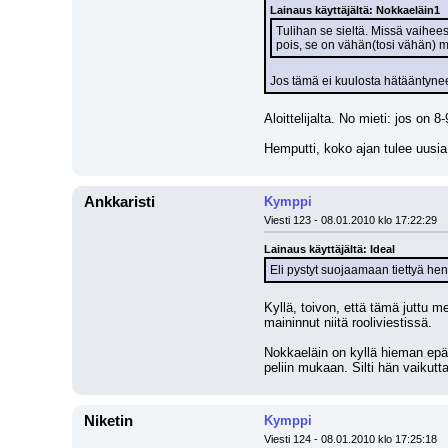
Lainaus käyttäjältä: Nokkaeläin1
Tulihan se sieltä. Missä vaihee
pois, se on vähän(tosi vähän) mi
Jos tämä ei kuulosta hätääntyneel
Aloittelijalta. No mieti: jos on 8
Hemputti, koko ajan tulee uusia 
Ankkaristi
Kymppi
Viesti 123 - 08.01.2010 klo 17:22:29
Lainaus käyttäjältä: Ideal
Eli pystyt suojaamaan tiettyä hen
Kyllä, toivon, että tämä juttu m
maininnut niitä rooliviestissä.
Nokkaeläin on kyllä hieman epäi
peliin mukaan. Silti hän vaikutta
Niketin
Kymppi
Viesti 124 - 08.01.2010 klo 17:25:18