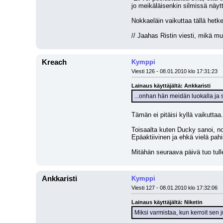
jo meikäläisenkin silmissä näyt
Nokkaeläin vaikuttaa tällä hetke
// Jaahas Ristin viesti, mikä m
Kreach
Kymppi
Viesti 126 - 08.01.2010 klo 17:31:23
Lainaus käyttäjältä: Ankkaristi
...onhan hän meidän luokalla ja
Tämän ei pitäisi kyllä vaikuttaa.
Toisaalta kuten Ducky sanoi, noi
Epäaktiivinen ja ehkä vielä pahi
Mitähän seuraava päivä tuo tull
Ankkaristi
Kymppi
Viesti 127 - 08.01.2010 klo 17:32:06
Lainaus käyttäjältä: Niketin
Miksi varmistaa, kun kerroit sen ju