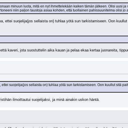
konaan minuun luota, mitä en nyt ihmettelekään kaiken tämän jälkeen. Olisi uusi ja v
rtoneeni niin paljon taustoja asiaa kohden, että tuollainen pahissuunitelma olisi jo
rma, ettei suojelija(jos sellaista on) tuhlaa yötä sun tarkistamiseen. Oon kuull
että kaveri, jota suostuttelin aika kauan ja pelaa ekaa kertaa juonareita, tip
a, ettei suojelija(jos sellaista on) tuhlaa yötä sun tarkistamiseen. Oon kuullut sitä 
stihän ilmoittautui suojelijaksi, ja minä ainakin uskon häntä.