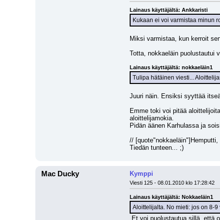
Lainaus käyttäjältä: Ankkaristi
Kukaan ei voi varmistaa minun roo
Miksi varmistaa, kun kerroit sen 
Totta, nokkaeläin puolustautui 
Lainaus käyttäjältä: nokkaeläin1
Tulipa hätäinen viesti... Aloitteli
Juuri näin. Ensiksi syyttää itseä
Emme toki voi pitää aloittelijoi
aloittelijamokia.
Pidän äänen Karhulassa ja soisi
// [quote"nokkaeläin"]Hemputti, 
Tiedän tunteen... ;)
Mac Ducky
Kymppi
Viesti 125 - 08.01.2010 klo 17:28:42
Lainaus käyttäjältä: Nokkaeläin1
Aloittelijalta. No mieti: jos on 8-9
 Et voi puolustautua sillä, että olet aloittelija. Vaikka sellainen oletkin niin, et voi aina puolustatua sanoin; "Olen aloittelija". Tarvitaan myös kunnon perusteluja. Olet alkanut 