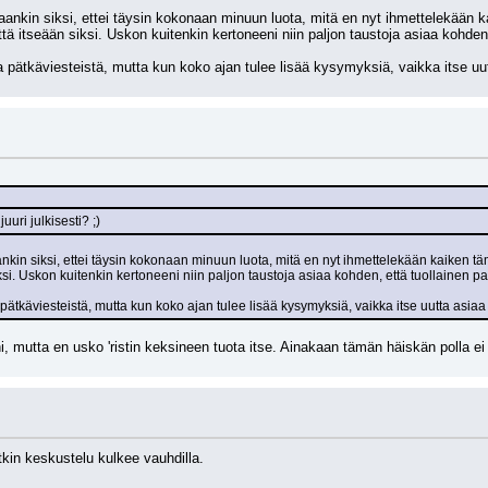
ankin siksi, ettei täysin kokonaan minuun luota, mitä en nyt ihmettelekään kai
tä itseään siksi. Uskon kuitenkin kertoneeni niin paljon taustoja asiaa kohden
 pätkäviesteistä, mutta kun koko ajan tulee lisää kysymyksiä, vaikka itse uutt
uuri julkisesti? ;)
kin siksi, ettei täysin kokonaan minuun luota, mitä en nyt ihmettelekään kaiken tämä
ksi. Uskon kuitenkin kertoneeni niin paljon taustoja asiaa kohden, että tuollainen p
pätkäviesteistä, mutta kun koko ajan tulee lisää kysymyksiä, vaikka itse uutta asiaa e
 mutta en usko 'ristin keksineen tuota itse. Ainakaan tämän häiskän polla ei sii
tkin keskustelu kulkee vauhdilla.