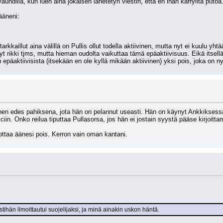
uhdilla, kun luen aina jokaisen lähetetyn viestin, että en ihan kärryiltä putoa
ääneni:
 tarkkaillut aina välillä on Pullis ollut todella aktiivinen, mutta nyt ei kuulu yh
yt rikki tjms, mutta hieman oudolta vaikuttaa tämä epäaktiivisuus. Eikä itsellä
in epäaktiivisista (itsekään en ole kyllä mikään aktiivinen) yksi pois, joka on nyt
ainen edes pahiksena, jota hän on pelannut useasti. Hän on käynyt Ankkiksessa 
piciin. Onko reilua tiputtaa Pullasorsa, jos hän ei jostain syystä pääse kirjoitt
ottaa äänesi pois. Kerron vain oman kantani.
tihän ilmoittautui suojelijaksi, ja minä ainakin uskon häntä.