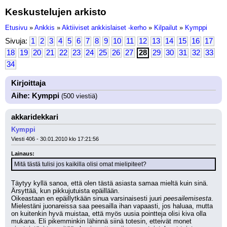
Keskustelujen arkisto
Etusivu
»
Ankkis
»
Aktiiviset ankkislaiset -kerho
»
Kilpailut
»
Kymppi
Sivuja:
1
2
3
4
5
6
7
8
9
10
11
12
13
14
15
16
17
18
19
20
21
22
23
24
25
26
27
28
29
30
31
32
33
34
Kirjoittaja
Aihe: Kymppi
(500 viestiä)
akkaridekkari
Kymppi
Viesti 406 - 30.01.2010 klo 17:21:56
Lainaus:
Mitä tästä tulisi jos kaikilla olisi omat mielipiteet?
Täytyy kyllä sanoa, että olen tästä asiasta samaa mieltä kuin sinä. 
Ärsyttää, kun pikkujutuista epäillään.
Oikeastaan en epäillytkään sinua varsinaisesti juuri 
peesailemisesta
. 
Mielestäni juonareissa saa peesailla ihan vapaasti, jos haluaa, mutta 
on kuitenkin hyvä muistaa, että myös uusia pointteja olisi kiva olla 
mukana. Eli pikemminkin lähinnä siinä totesin, etteivät monet 