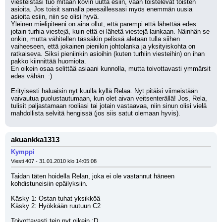
viesteistäsi tuo mitään kovin uutta esiin, vaan toistelevat toisten 
asioita. Jos toisit samalla peesaillessasi myös enemmän uusia 
asioita esiin, niin se olisi hyvä. 
Yleinen mielipiteeni on aina ollut, että parempi että lähettää edes 
jotain turhia viestejä, kuin että ei lähetä viestejä lainkaan. Näinhän se 
onkin, mutta vähitellen tässäkin pelissä aletaan tulla siihen 
vaiheeseen, että jokainen pienikin johtolanka ja yksityiskohta on 
ratkaiseva. Siksi pieniinkin asioihin (kuten turhiin viesteihin) on ihan 
pakko kiinnittää huomiota. 
En oikein osaa selittää asiaani kunnolla, mutta toivottavasti ymmärsit 
edes vähän. :)
Erityisesti haluaisin nyt kuulla kyllä Relaa. Nyt pitäisi viimeistään 
vaivautua puolustautumaan, kun olet aivan veitsenterällä! Jos, Rela, 
tulisit paljastamaan rooliasi tai jotain vastaavaa, niin sinun olisi vielä 
mahdollista selvitä hengissä (jos siis satut olemaan hyvis).
akuankka1313
Kymppi
Viesti 407 - 31.01.2010 klo 14:05:08
Taidan täten hoidella Relan, joka ei ole vastannut häneen 
kohdistuneisiin epäilyksiin.
Käsky 1: Ostan tuhat yksikköä
Käsky 2: Hyökkään ruutuun C2
Toivottavasti tein nyt oikein :D