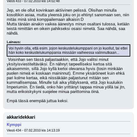
Viesti 433 - 07.02.2010 klo 14:02:48
Jep, en ole ollut kovinkaan aktiivinen pelissä. Olisihan minulla 
kosoltikin asiaa, mutta yleensä joku on jo ehtinyt sanomaan sen, niin 
mitäs minä siinä komppailemaan alkaisin:D
Mutta tänään ainakin vaikea äänestys minun osaltani tulossa, ketään 
teistä nimittäin en oikein pahikseksi osaisi nimetä. Saa nähdä, saa 
nähdä.
Lainaus:
Voi hyvin olla, että esim. jojon keskustelukumppani on jo kuollut, tai ettei 
hän koko keskustelukumppania missään vaiheessa valinnutkaan...
 Voisinhan sen tässä paljastaakkin, että Jojo valitsi minut 
yksityisviestiteltäväksi. En nähnyt tarpeelliseksi kertoa sitä 
aikaisemmin, sillä Jojo kyllä kertoi olevansa hyvis (tosin minkään 
puolen nimeä ei koskaan maininnut). Emme yksäröineet kuin ehkä 
pari kolme kertaa, eikä niissäkään paljastunut mitään sen 
kummallisempaa. Minulle tuli aika yllätyksenä, että Jojo kuuluikin 
Imperiumiin. En tiedä, onko hän yrittänyt tappaa minua yöllä tai jtn, 
mutta erikoiskykyni suojelee minua parittomina öinä.
Empä tässä enempää juttua keksi.
akkaridekkari
Kymppi
Viesti 434 - 07.02.2010 klo 14:13:19