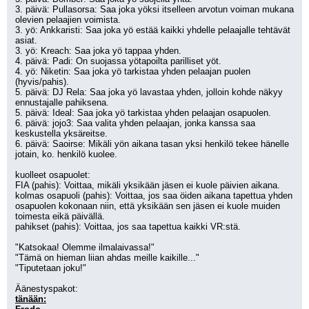
3. päivä: Pullasorsa: Saa joka yöksi itselleen arvotun voiman mukana 
olevien pelaajien voimista.
3. yö: Ankkaristi: Saa joka yö estää kaikki yhdelle pelaajalle tehtävät 
asiat.
3. yö: Kreach: Saa joka yö tappaa yhden.
4. päivä: Padi: On suojassa yötapoilta parilliset yöt.
4. yö: Niketin: Saa joka yö tarkistaa yhden pelaajan puolen 
(hyvis/pahis).
5. päivä: DJ Rela: Saa joka yö lavastaa yhden, jolloin kohde näkyy 
ennustajalle pahiksena.
5. päivä: Ideal: Saa joka yö tarkistaa yhden pelaajan osapuolen.
6. päivä: jojo3: Saa valita yhden pelaajan, jonka kanssa saa 
keskustella yksäreitse.
6. päivä: Saoirse: Mikäli yön aikana tasan yksi henkilö tekee hänelle 
jotain, ko. henkilö kuolee.
kuolleet osapuolet:
FIA (pahis): Voittaa, mikäli yksikään jäsen ei kuole päivien aikana.
kolmas osapuoli (pahis): Voittaa, jos saa öiden aikana tapettua yhden 
osapuolen kokonaan niin, että yksikään sen jäsen ei kuole muiden 
toimesta eikä päivällä.
pahikset (pahis): Voittaa, jos saa tapettua kaikki VR:stä.
"Katsokaa! Olemme ilmalaivassa!"
"Tämä on hieman liian ahdas meille kaikille..."
"Tiputetaan joku!"
Äänestyspakot:
tänään: