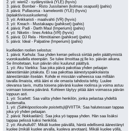
2. yö: wierii2 - sydänystävä (YLE) (hyvis)
3. päivä: Bomber - Risto Jussilainen (kolmas osapuoli) (pahis)
3. päivä: Pullasorsa - kameleontti (YLE) (hyvis) 
(epäaktiivisuuskuolema)
3. yö: Ankkaristi - maalivahti (VR) (hyvis)
3. yö: Kreach - Mustakaapu (pahikset) (pahis)
4. päivä: Padi - Darth Maul (Imperiumi) (pahis)
4. yö: Niketin - Iines Ankka (VR) (hyvis)
5. päivä: DJ Rela - Hömötiainen (pahikset) (pahis)
5. päivä: Ideal - Palpatine (Imperiumi) (pahis)
kuolleiden roolien selostus:
1. päivä: Karhula: Saa yhden kerran pelissä siirtää pelin päättymistä 
vuorokaudella eteenpäin. Se tulee ilmoittaa pj:lle ko. päivän aikana. 
Se ilmoitetaan, kun päivän olisi kuulunut päättyä.
1. yö: Aku Vankka: Saa joka päivä pakottaa yhden pelaajan 
äänestämään jotakuta. Ei saa pakottaa äänestyspakkolaista 
äänestämään itseään. Kohde ei missään vaiheessa saa millään 
tavalla ilmaista, että ääni ei ole omasta tahdosta tehty. Luulee 
olevansa tavis, mutta toisena päivänä kuulee roolinsa ja voima astuu 
voimaan toisena päivänä. Kohteen täytyy pitää ääni voimassa päivän 
loppuun asti.
1. yö: Scarlett: Saa valita yhden henkilön, jonka pelastaa yhdeltä 
kuolemalta.
1. yö: 
(Sähköpostiosoite poistettu)
@VIITTA: Saa halutessaan tappaa 
joka yö yhden pelaajan.
2. päivä: Nokkaeläin1: Saa joka yö tappaa yhden. Hän saa lisäksi 
tappaa pelissä kaksi henkilöä.
2. yö: Akuhullu97: Mikäli kuolee päivällä, häntä edellisenä äänestänyt 
kuolee (mikäli kuolee arvalla, kuoleva arvotaan). Mikäli kuolee yöllä, 