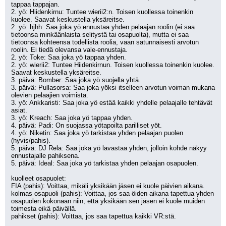
tappaa tappajan.
2. yö: Hiidenkirnu: Tuntee wierii2:n. Toisen kuollessa toinenkin 
kuolee. Saavat keskustella yksäreitse.
2. yö: hjhh: Saa joka yö ennustaa yhden pelaajan roolin (ei saa 
tietoonsa minkäänlaista selitystä tai osapuolta), mutta ei saa 
tietoonsa kohteensa todellista roolia, vaan satunnaisesti arvotun 
roolin. Ei tiedä olevansa vale-ennustaja.
2. yö: Toke: Saa joka yö tappaa yhden.
2. yö: wierii2: Tuntee Hiidenkirnun. Toisen kuollessa toinenkin kuolee. 
Saavat keskustella yksäreitse.
3. päivä: Bomber: Saa joka yö suojella yhtä.
3. päivä: Pullasorsa: Saa joka yöksi itselleen arvotun voiman mukana 
olevien pelaajien voimista.
3. yö: Ankkaristi: Saa joka yö estää kaikki yhdelle pelaajalle tehtävät 
asiat.
3. yö: Kreach: Saa joka yö tappaa yhden.
4. päivä: Padi: On suojassa yötapoilta parilliset yöt.
4. yö: Niketin: Saa joka yö tarkistaa yhden pelaajan puolen 
(hyvis/pahis).
5. päivä: DJ Rela: Saa joka yö lavastaa yhden, jolloin kohde näkyy 
ennustajalle pahiksena.
5. päivä: Ideal: Saa joka yö tarkistaa yhden pelaajan osapuolen.
kuolleet osapuolet:
FIA (pahis): Voittaa, mikäli yksikään jäsen ei kuole päivien aikana.
kolmas osapuoli (pahis): Voittaa, jos saa öiden aikana tapettua yhden 
osapuolen kokonaan niin, että yksikään sen jäsen ei kuole muiden 
toimesta eikä päivällä.
pahikset (pahis): Voittaa, jos saa tapettua kaikki VR:stä.