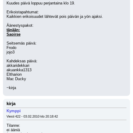
Kuudes päivä loppuu perjantaina klo 19.
Erikoistapahtumat:
Kaikkien erikoisuudet lähtevät pois päivän ja yön ajaksi.
Äänestyspakot:
tänään:
Saoirse
Seitsemäs päivä:
Frodo
jojo3
Kahdeksas päivä:
akkaridekkari
akuankka1313
Eltharion
Mac Ducky
~kirja
kirja
Kymppi
Viesti 422 - 03.02.2010 klo 20:18:42
Tilanne:
ei ääniä