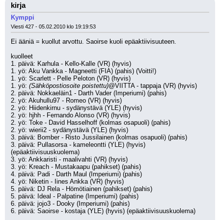
kirja
Kymppi
Viesti 427 - 05.02.2010 klo 19:19:53
Ei ääniä = kuollut arvottu. Saoirse kuoli epäaktiivisuuteen.
kuolleet
1. päivä: Karhula - Kello-Kalle (VR) (hyvis)
1. yö: Aku Vankka - Magneetti (FIA) (pahis) (Voitti!)
1. yö: Scarlett - Pelle Peloton (VR) (hyvis)
1. yö: 
(Sähköpostiosoite poistettu)
@VIITTA - tappaja (VR) (hyvis)
2. päivä: Nokkaeläin1 - Darth Vader (Imperiumi) (pahis)
2. yö: Akuhullu97 - Romeo (VR) (hyvis)
2. yö: Hiidenkirnu - sydänystävä (YLE) (hyvis)
2. yö: hjhh - Fernando Alonso (VR) (hyvis)
2. yö: Toke - David Hasselhoff (kolmas osapuoli) (pahis)
2. yö: wierii2 - sydänystävä (YLE) (hyvis)
3. päivä: Bomber - Risto Jussilainen (kolmas osapuoli) (pahis)
3. päivä: Pullasorsa - kameleontti (YLE) (hyvis) 
(epäaktiivisuuskuolema)
3. yö: Ankkaristi - maalivahti (VR) (hyvis)
3. yö: Kreach - Mustakaapu (pahikset) (pahis)
4. päivä: Padi - Darth Maul (Imperiumi) (pahis)
4. yö: Niketin - Iines Ankka (VR) (hyvis)
5. päivä: DJ Rela - Hömötiainen (pahikset) (pahis)
5. päivä: Ideal - Palpatine (Imperiumi) (pahis)
6. päivä: jojo3 - Dooky (Imperiumi) (pahis)
6. päivä: Saoirse - kostaja (YLE) (hyvis) (epäaktiivisuuskuolema)