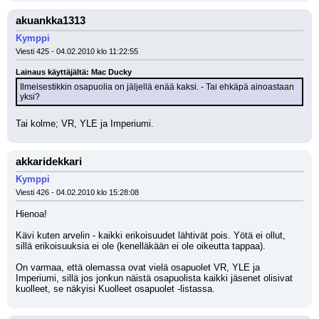
akuankka1313
Kymppi
Viesti 425 - 04.02.2010 klo 11:22:55
Lainaus käyttäjältä: Mac Ducky
Ilmeisestikkin osapuolia on jäljellä enää kaksi. - Tai ehkäpä ainoastaan 
yksi?
Tai kolme; VR, YLE ja Imperiumi.
akkaridekkari
Kymppi
Viesti 426 - 04.02.2010 klo 15:28:08
Hienoa!
Kävi kuten arvelin - kaikki erikoisuudet lähtivät pois. Yötä ei ollut, 
sillä erikoisuuksia ei ole (kenelläkään ei ole oikeutta tappaa).
On varmaa, että olemassa ovat vielä osapuolet VR, YLE ja 
Imperiumi, sillä jos jonkun näistä osapuolista kaikki jäsenet olisivat 
kuolleet, se näkyisi Kuolleet osapuolet -listassa.