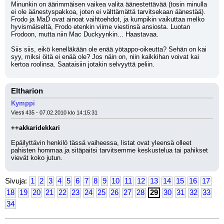
Minunkin on äärimmäisen vaikea valita äänestettävää (tosin minulla 
ei ole äänestyspakkoa, joten ei välttämättä tarvitsekaan äänestää). 
Frodo ja MaD ovat ainoat vaihtoehdot, ja kumpikin vaikuttaa melko 
hyvismäiseltä, Frodo etenkin viime viestinsä ansiosta. Luotan 
Frodoon, mutta niin Mac Duckyynkin... Haastavaa.
Siis siis, eikö kenelläkään ole enää yötappo-oikeutta? Sehän on kai 
syy, miksi öitä ei enää ole? Jos näin on, niin kaikkihan voivat kai 
kertoa roolinsa. Saataisiin jotakin selvyyttä peliin.
Eltharion
Kymppi
Viesti 435 - 07.02.2010 klo 14:15:31
++akkaridekkari
Epäilyttävin henkilö tässä vaiheessa, listat ovat yleensä olleet 
pahisten hommaa ja sitäpaitsi tarvitsemme keskustelua tai pahikset 
vievät koko jutun.
Sivuja:
1
2
3
4
5
6
7
8
9
10
11
12
13
14
15
16
17
18
19
20
21
22
23
24
25
26
27
28
29
30
31
32
33
34