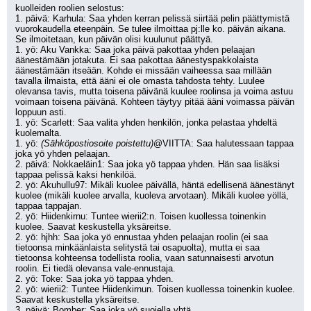
kuolleiden roolien selostus:
1. päivä: Karhula: Saa yhden kerran pelissä siirtää pelin päättymistä 
vuorokaudella eteenpäin. Se tulee ilmoittaa pj:lle ko. päivän aikana. 
Se ilmoitetaan, kun päivän olisi kuulunut päättyä.
1. yö: Aku Vankka: Saa joka päivä pakottaa yhden pelaajan 
äänestämään jotakuta. Ei saa pakottaa äänestyspakkolaista 
äänestämään itseään. Kohde ei missään vaiheessa saa millään 
tavalla ilmaista, että ääni ei ole omasta tahdosta tehty. Luulee 
olevansa tavis, mutta toisena päivänä kuulee roolinsa ja voima astuu 
voimaan toisena päivänä. Kohteen täytyy pitää ääni voimassa päivän 
loppuun asti.
1. yö: Scarlett: Saa valita yhden henkilön, jonka pelastaa yhdeltä 
kuolemalta.
1. yö: 
(Sähköpostiosoite poistettu)
@VIITTA: Saa halutessaan tappaa 
joka yö yhden pelaajan.
2. päivä: Nokkaeläin1: Saa joka yö tappaa yhden. Hän saa lisäksi 
tappaa pelissä kaksi henkilöä.
2. yö: Akuhullu97: Mikäli kuolee päivällä, häntä edellisenä äänestänyt 
kuolee (mikäli kuolee arvalla, kuoleva arvotaan). Mikäli kuolee yöllä, 
tappaa tappajan.
2. yö: Hiidenkirnu: Tuntee wierii2:n. Toisen kuollessa toinenkin 
kuolee. Saavat keskustella yksäreitse.
2. yö: hjhh: Saa joka yö ennustaa yhden pelaajan roolin (ei saa 
tietoonsa minkäänlaista selitystä tai osapuolta), mutta ei saa 
tietoonsa kohteensa todellista roolia, vaan satunnaisesti arvotun 
roolin. Ei tiedä olevansa vale-ennustaja.
2. yö: Toke: Saa joka yö tappaa yhden.
2. yö: wierii2: Tuntee Hiidenkirnun. Toisen kuollessa toinenkin kuolee. 
Saavat keskustella yksäreitse.
3. päivä: Bomber: Saa joka yö suojella yhtä.