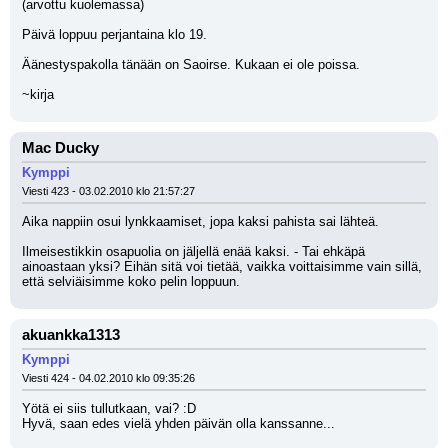
(arvottu kuolemassa)
Päivä loppuu perjantaina klo 19.
Äänestyspakolla tänään on Saoirse. Kukaan ei ole poissa.
~kirja
Mac Ducky
Kymppi
Viesti 423 - 03.02.2010 klo 21:57:27
Aika nappiin osui lynkkaamiset, jopa kaksi pahista sai lähteä.
Ilmeisestikkin osapuolia on jäljellä enää kaksi. - Tai ehkäpä 
ainoastaan yksi? Eihän sitä voi tietää, vaikka voittaisimme vain sillä, 
että selviäisimme koko pelin loppuun.
akuankka1313
Kymppi
Viesti 424 - 04.02.2010 klo 09:35:26
Yötä ei siis tullutkaan, vai? :D
Hyvä, saan edes vielä yhden päivän olla kanssanne...