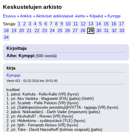
Keskustelujen arkisto
Etusivu
»
Ankkis
»
Aktiiviset ankkislaiset -kerho
»
Kilpailut
»
Kymppi
Sivuja:
1
2
3
4
5
6
7
8
9
10
11
12
13
14
15
16
17
18
19
20
21
22
23
24
25
26
27
28
29
30
31
32
33
34
Kirjoittaja
Aihe: Kymppi
(500 viestiä)
kirja
Kymppi
Viesti 421 - 02.02.2010 klo 19:51:00
kuolleet
1. päivä: Karhula - Kello-Kalle (VR) (hyvis)
1. yö: Aku Vankka - Magneetti (FIA) (pahis) (Voitti!)
1. yö: Scarlett - Pelle Peloton (VR) (hyvis)
1. yö: 
(Sähköpostiosoite poistettu)
@VIITTA - tappaja (VR) (hyvis)
2. päivä: Nokkaeläin1 - Darth Vader (Imperiumi) (pahis)
2. yö: Akuhullu97 - Romeo (VR) (hyvis)
2. yö: Hiidenkirnu - sydänystävä (YLE) (hyvis)
2. yö: hjhh - Fernando Alonso (VR) (hyvis)
2. yö: Toke - David Hasselhoff (kolmas osapuoli) (pahis)