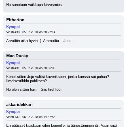
No sanotaan vaikkapa kirvesmies.
Eltharion
Kymppi
Viesti 430 - 05.02.2010 klo 20:22:14
Arvottiin aika hyvin :). Ammattia... Juristi.
Mac Ducky
Kymppi
Viesti 431 - 05.02.2010 klo 20:36:06
Kenet sitten Jojo valitsi kaverikseen, jonka kanssa sai puhua? 
Ilmeisestikkin pahiksen?
No olen sitten Ism... Siis tirehtööri.
akkaridekkari
Kymppi
Viesti 432 - 06.02.2010 klo 14:57:55
En päässyt taaskaan eilen koneelle, ja äänestäminen jäi. Vaan eipä 