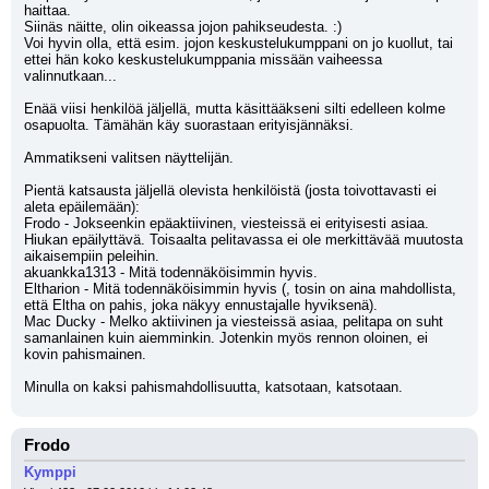
haittaa.
Siinäs näitte, olin oikeassa jojon pahikseudesta. :)
Voi hyvin olla, että esim. jojon keskustelukumppani on jo kuollut, tai 
ettei hän koko keskustelukumppania missään vaiheessa 
valinnutkaan... 
Enää viisi henkilöä jäljellä, mutta käsittääkseni silti edelleen kolme 
osapuolta. Tämähän käy suorastaan erityisjännäksi. 
Ammatikseni valitsen näyttelijän. 
Pientä katsausta jäljellä olevista henkilöistä (josta toivottavasti ei 
aleta epäilemään):
Frodo - Jokseenkin epäaktiivinen, viesteissä ei erityisesti asiaa. 
Hiukan epäilyttävä. Toisaalta pelitavassa ei ole merkittävää muutosta 
aikaisempiin peleihin.
akuankka1313 - Mitä todennäköisimmin hyvis.
Eltharion - Mitä todennäköisimmin hyvis (, tosin on aina mahdollista, 
että Eltha on pahis, joka näkyy ennustajalle hyviksenä). 
Mac Ducky - Melko aktiivinen ja viesteissä asiaa, pelitapa on suht 
samanlainen kuin aiemminkin. Jotenkin myös rennon oloinen, ei 
kovin pahismainen. 
Minulla on kaksi pahismahdollisuutta, katsotaan, katsotaan.
Frodo
Kymppi