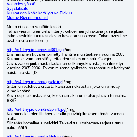
Välähdys yössä
Syyskilpailu
Kuukauden Kääk keräilykuva-Elokuu
Murray Riverin mestarit
Mutta ei noissa sentään kaikki.
Tähän viestiin olen vielä liittänyt kokoelman juhlakuvia ja sarjiksia 
jotka varsinkin tuntuvat olevan kovassa suosiossa. Toivottavasti ne 
ovat kaikille mieleen. :)
http://s4.tinypic.com/5ee361.jpg
[/img]
Ensimmäinen kuva on piirretty Paintilla muistaakseni vuonna 2005.
Kukaan ei varmaan ylläty, että idea siihen on saatu Giorgio 
Cavazzanon piirtämästä taskarien selkämyskuvasta joka ilmestyi 
vuosina 2005-2006. Toivon mukana tyylissäni on tapahtunut kehitystä 
noista ajoista. ;D
http://s4.tinypic.com/dgoxlx.jpg
[/img]
Sitten on valokuva eräästä kansiluonnoksestani joka on piirretty 
viime kesänä.
Kuva sopi julkaistavaksi, koska siinäkin on melko juhlava tunnelma, 
eikö?
http://s4.tinypic.com/2w2pnr4.jpg
[/img]
Kolmanneksi olen liittänyt viestiin puuväripiirroksen tämän vuoden 
alulta.
Siinähän komeilee suosikkini Taikaviitta ultraheroes-sarjasta tuttu 
puku päällä.
http://s4.tinypic.com/b5fddk.jpg
[/img]