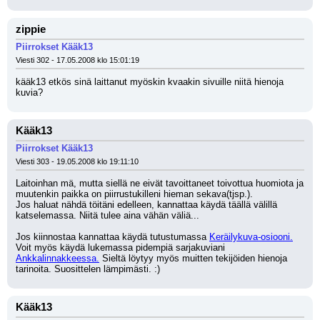
zippie
Piirrokset Kääk13
Viesti 302 - 17.05.2008 klo 15:01:19
kääk13 etkös sinä laittanut myöskin kvaakin sivuille niitä hienoja 
kuvia?
Kääk13
Piirrokset Kääk13
Viesti 303 - 19.05.2008 klo 19:11:10
Laitoinhan mä, mutta siellä ne eivät tavoittaneet toivottua huomiota ja 
muutenkin paikka on piirrustukilleni hieman sekava(tjsp.).
Jos haluat nähdä töitäni edelleen, kannattaa käydä täällä välillä 
katselemassa. Niitä tulee aina vähän väliä...
Jos kiinnostaa kannattaa käydä tutustumassa 
Keräilykuva-osiooni.
Voit myös käydä lukemassa pidempiä sarjakuviani 
Ankkalinnakkeessa.
 Sieltä löytyy myös muitten tekijöiden hienoja 
tarinoita. Suosittelen lämpimästi. :)
Kääk13