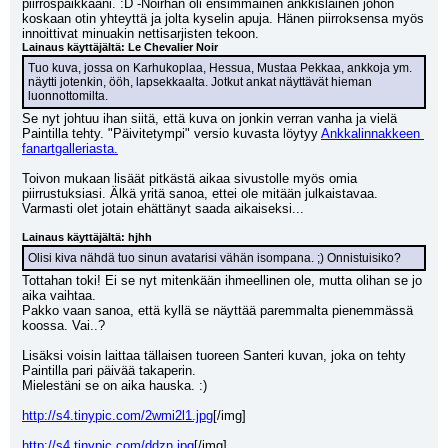
piirrospaikkaani. :D -Noirhan oli ensimmäinen ankkislainen johon 
koskaan otin yhteyttä ja jolta kyselin apuja. Hänen piirroksensa myös 
innoittivat minuakin nettisarjisten tekoon.
Lainaus käyttäjältä: Le Chevalier Noir
Tuo kuva, jossa on Karhukoplaa, Hessua, Mustaa Pekkaa, ankkoja ym. 
näytti jotenkin, ööh, lapsekkaalta. Jotkut ankat näyttävät hieman 
luonnottomilta.
Se nyt johtuu ihan siitä, että kuva on jonkin verran vanha ja vielä 
Paintilla tehty. "Päivitetympi" versio kuvasta löytyy 
Ankkalinnakkeen 
fanartgalleriasta.
Toivon mukaan lisäät pitkästä aikaa sivustolle myös omia 
piirrustuksiasi. Älkä yritä sanoa, ettei ole mitään julkaistavaa. 
Varmasti olet jotain ehättänyt saada aikaiseksi...
Lainaus käyttäjältä: hjhh
Olisi kiva nähdä tuo sinun avatarisi vähän isompana. ;) Onnistuisiko?
Tottahan toki! Ei se nyt mitenkään ihmeellinen ole, mutta olihan se jo 
aika vaihtaa.
Pakko vaan sanoa, että kyllä se näyttää paremmalta pienemmässä 
koossa. Vai..?
Lisäksi voisin laittaa tällaisen tuoreen Santeri kuvan, joka on tehty 
Paintilla pari päivää takaperin.
Mielestäni se on aika hauska. :)
http://s4.tinypic.com/2wmi2l1.jpg
[/img]
http://s4.tinypic.com/ddzn.jpg
[/img]