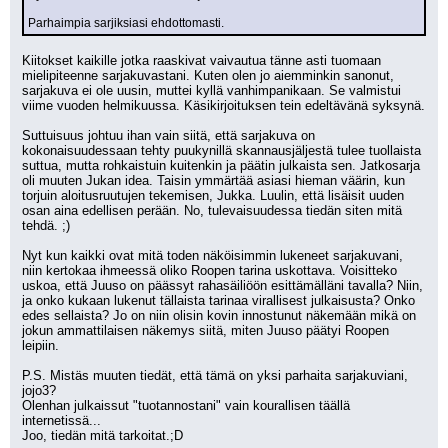
Parhaimpia sarjiksiasi ehdottomasti.
Kiitokset kaikille jotka raaskivat vaivautua tänne asti tuomaan 
mielipiteenne sarjakuvastani. Kuten olen jo aiemminkin sanonut, 
sarjakuva ei ole uusin, muttei kyllä vanhimpanikaan. Se valmistui 
viime vuoden helmikuussa. Käsikirjoituksen tein edeltävänä syksynä.
Suttuisuus johtuu ihan vain siitä, että sarjakuva on 
kokonaisuudessaan tehty puukynillä skannausjäljestä tulee tuollaista 
suttua, mutta rohkaistuin kuitenkin ja päätin julkaista sen. Jatkosarja 
oli muuten Jukan idea. Taisin ymmärtää asiasi hieman väärin, kun 
torjuin aloitusruutujen tekemisen, Jukka. Luulin, että lisäisit uuden 
osan aina edellisen perään. No, tulevaisuudessa tiedän siten mitä 
tehdä. ;)
Nyt kun kaikki ovat mitä toden näköisimmin lukeneet sarjakuvani, 
niin kertokaa ihmeessä oliko Roopen tarina uskottava. Voisitteko 
uskoa, että Juuso on päässyt rahasäiliöön esittämälläni tavalla? Niin, 
ja onko kukaan lukenut tällaista tarinaa virallisest julkaisusta? Onko 
edes sellaista? Jo on niin olisin kovin innostunut näkemään mikä on 
jokun ammattilaisen näkemys siitä, miten Juuso päätyi Roopen 
leipiin.
P.S. Mistäs muuten tiedät, että tämä on yksi parhaita sarjakuviani, 
jojo3? 
Olenhan julkaissut "tuotannostani" vain kourallisen täällä 
internetissä...
Joo, tiedän mitä tarkoitat.;D