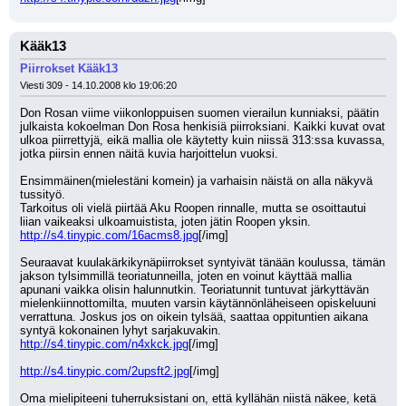
Kääk13
Piirrokset Kääk13
Viesti 309 - 14.10.2008 klo 19:06:20
Don Rosan viime viikonloppuisen suomen vierailun kunniaksi, päätin 
julkaista kokoelman Don Rosa henkisiä piirroksiani. Kaikki kuvat ovat 
ulkoa piirrettyjä, eikä mallia ole käytetty kuin niissä 313:ssa kuvassa, 
jotka piirsin ennen näitä kuvia harjoittelun vuoksi.
Ensimmäinen(mielestäni komein) ja varhaisin näistä on alla näkyvä 
tussityö.
Tarkoitus oli vielä piirtää Aku Roopen rinnalle, mutta se osoittautui 
liian vaikeaksi ulkoamuistista, joten jätin Roopen yksin.
http://s4.tinypic.com/16acms8.jpg
[/img]
Seuraavat kuulakärkikynäpiirrokset syntyivät tänään koulussa, tämän 
jakson tylsimmillä teoriatunneilla, joten en voinut käyttää mallia 
apunani vaikka olisin halunnutkin. Teoriatunnit tuntuvat järkyttävän 
mielenkiinnottomilta, muuten varsin käytännönläheiseen opiskeluuni 
verrattuna. Joskus jos on oikein tylsää, saattaa oppituntien aikana 
syntyä kokonainen lyhyt sarjakuvakin.
http://s4.tinypic.com/n4xkck.jpg
[/img]
http://s4.tinypic.com/2upsft2.jpg
[/img]
Oma mielipiteeni tuherruksistani on, että kyllähän niistä näkee, ketä 