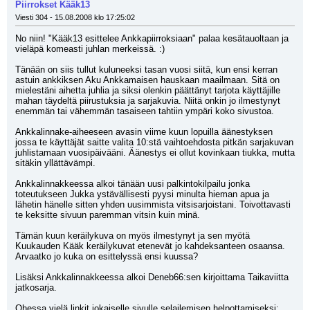
Piirrokset Kääk13
Viesti 304 - 15.08.2008 klo 17:25:02
No niin! "Kääk13 esittelee Ankkapiirroksiaan" palaa kesätauoltaan ja 
vieläpä komeasti juhlan merkeissä. :)
Tänään on siis tullut kuluneeksi tasan vuosi siitä, kun ensi kerran 
astuin ankkiksen Aku Ankkamaisen hauskaan maailmaan. Sitä on 
mielestäni aihetta juhlia ja siksi olenkin päättänyt tarjota käyttäjille 
mahan täydeltä piirustuksia ja sarjakuvia. Niitä onkin jo ilmestynyt 
enemmän tai vähemmän tasaiseen tahtiin ympäri koko sivustoa.
Ankkalinnake-aiheeseen avasin viime kuun lopuilla äänestyksen 
jossa te käyttäjät saitte valita 10:stä vaihtoehdosta pitkän sarjakuvan 
juhlistamaan vuosipäivääni. Äänestys ei ollut kovinkaan tiukka, mutta 
sitäkin yllättävämpi.
Ankkalinnakkeessa alkoi tänään uusi palkintokilpailu jonka 
toteutukseen Jukka ystävällisesti pyysi minulta hieman apua ja 
lähetin hänelle sitten yhden uusimmista vitsisarjoistani. Toivottavasti 
te keksitte sivuun paremman vitsin kuin minä.
Tämän kuun keräilykuva on myös ilmestynyt ja sen myötä 
Kuukauden Kääk keräilykuvat etenevät jo kahdeksanteen osaansa. 
Arvaatko jo kuka on esittelyssä ensi kuussa?
Lisäksi Ankkalinnakkeessa alkoi Deneb66:sen kirjoittama Taikaviitta 
jatkosarja.
Ohessa vielä linkit jokaiselle sivulle selailemisen helpottamiseksi: