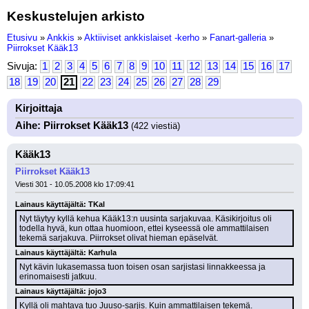
Keskustelujen arkisto
Etusivu
»
Ankkis
»
Aktiiviset ankkislaiset -kerho
»
Fanart-galleria
»
Piirrokset Kääk13
Sivuja:
1
2
3
4
5
6
7
8
9
10
11
12
13
14
15
16
17
18
19
20
21
22
23
24
25
26
27
28
29
Kirjoittaja
Aihe: Piirrokset Kääk13
(422 viestiä)
Kääk13
Piirrokset Kääk13
Viesti 301 - 10.05.2008 klo 17:09:41
Lainaus käyttäjältä: TKal
Nyt täytyy kyllä kehua Kääk13:n uusinta sarjakuvaa. Käsikirjoitus oli 
todella hyvä, kun ottaa huomioon, ettei kyseessä ole ammattilaisen 
tekemä sarjakuva. Piirrokset olivat hieman epäselvät.
Lainaus käyttäjältä: Karhula
Nyt kävin lukasemassa tuon toisen osan sarjistasi linnakkeessa ja 
erinomaisesti jatkuu.
Lainaus käyttäjältä: jojo3
Kyllä oli mahtava tuo Juuso-sarjis. Kuin ammattilaisen tekemä.