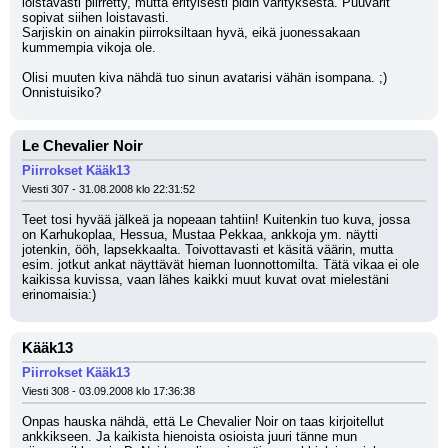
loistavasti piirretty, mutta erityisesti pidin värityksestä. Puuvärit 
sopivat siihen loistavasti. 
Sarjiskin on ainakin piirroksiltaan hyvä, eikä juonessakaan 
kummempia vikoja ole. 
Olisi muuten kiva nähdä tuo sinun avatarisi vähän isompana. ;) 
Onnistuisiko?
Le Chevalier Noir
Piirrokset Kääk13
Viesti 307 - 31.08.2008 klo 22:31:52
Teet tosi hyvää jälkeä ja nopeaan tahtiin! Kuitenkin tuo kuva, jossa 
on Karhukoplaa, Hessua, Mustaa Pekkaa, ankkoja ym. näytti 
jotenkin, ööh, lapsekkaalta. Toivottavasti et käsitä väärin, mutta 
esim. jotkut ankat näyttävät hieman luonnottomilta. Tätä vikaa ei ole 
kaikissa kuvissa, vaan lähes kaikki muut kuvat ovat mielestäni 
erinomaisia:)
Kääk13
Piirrokset Kääk13
Viesti 308 - 03.09.2008 klo 17:36:38
Onpas hauska nähdä, että Le Chevalier Noir on taas kirjoitellut 
ankkikseen. Ja kaikista hienoista osioista juuri tänne mun 