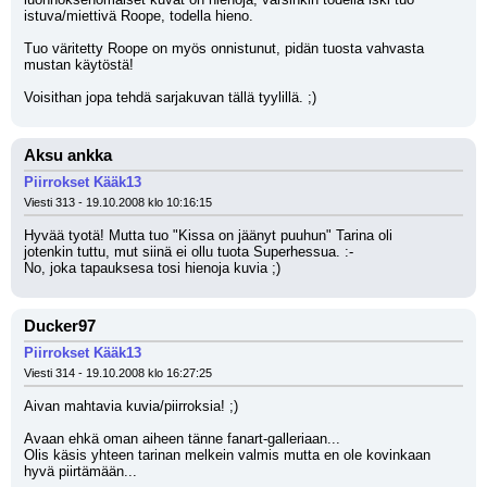
istuva/miettivä Roope, todella hieno.
Tuo väritetty Roope on myös onnistunut, pidän tuosta vahvasta 
mustan käytöstä!
Voisithan jopa tehdä sarjakuvan tällä tyylillä. ;)
Aksu ankka
Piirrokset Kääk13
Viesti 313 - 19.10.2008 klo 10:16:15
Hyvää tyotä! Mutta tuo "Kissa on jäänyt puuhun" Tarina oli
jotenkin tuttu, mut siinä ei ollu tuota Superhessua. :-
No, joka tapauksesa tosi hienoja kuvia ;)
Ducker97
Piirrokset Kääk13
Viesti 314 - 19.10.2008 klo 16:27:25
Aivan mahtavia kuvia/piirroksia! ;) 
Avaan ehkä oman aiheen tänne fanart-galleriaan... 
Olis käsis yhteen tarinan melkein valmis mutta en ole kovinkaan 
hyvä piirtämään...