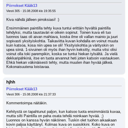
Piirrokset Kääk13
Viesti 305 - 15.08.2008 klo 19:35:55
Kiva nähdä jälleen pirroksiasi! :) 
Ensimmäinen paintilla tehty kuva tuntui erittäin hyvältä paintilla 
tehdyksi, mutta taustaväri ei oikein sopinut. Toinen kuva eli tuo 
luonnos taas oli aivan mahtava, koska ilme oli vallan mainio ja juuri 
sopivasti yksityiskohtia. Taikaviitta kuvan kohdalla en voinut muuta 
kuin katsoa, kosa niin upea se oli! Yksityiskohtia ja värityskin on 
upea siinä. 1-sivuinen oli myös ihan hyvin keksitty, mutta vitsi olisi 
voinut olla toki parempikin, koska se tuntui hiekan tylsältä. Ja vielä 
dekkaripähkinä, itse en tuota arvannut heti joten katsoin vastauksen. 
Ehkä hiekan väkinäisesti tehty, mutta muuten ihan hyvää jälkeä. 
Kokonaisuutena loistavaa.
hjhh
Piirrokset Kääk13
Viesti 306 - 15.08.2008 klo 21:37:33
Kommentoimpa näitäkin.
Kehitystä on tapahtunut paljon, kun katsoo tuota ensimmäistä kuvaa, 
mutta silti Paintilla on paha osata tehdä noinkaan hyvää. ;)
Luonnos on kanssa hyvän näköinen. Tuskin olet tuohon aikaakaan 
kovin paljoa käyttänyt. Kolmas kuva on suosikkini. Koko kuva on 