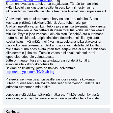
Sitten on luvassa sitä toivottua sarjakuvaa. Tämän tarinan piirsin 
kyläni koululla julkaistuun kesälehtiseen. Lehti ilmestyi viime 
lukukauden viimeisellä viikolla ja teemana Ankkalinnan supersankarit.
Vihoviimeisenä on sitten varsin harvinainen juttu minulta. Ainoa 
koskaan piirtämäni dekkaripähkinä. Juttu tehtiin alunperin 
Ankkalinnaketta varten kun Jukka pyysi minua tekemään dekkareita 
Ankkalinnakkeelle. Valitettavasti idean toteutus koitui liian vaikeaksi 
minulle. Pyysin jopa vanhaa luokkalaistani Deneb66:sta auttamaan, 
mutta hänellekin dekkaripähkinöiden ideoiminen oli liian työlästä. 
Koska halusin vähintään neljä valmista dekkaria julkaistavaksi jäi 
osio kokonana tekemättä. Dekkari osiota vain yhdellä dekkarilla on 
mielestäni turha edes avata joten tätä sarjakuvaa ei ole siis missään 
aikaisemmin julkaistu. Tätäkin väänsin niin väkinäisesti, ettei 
lopputulos edes ole vakuuttava...
Juttu on muuten tussattu ja tekstattu vain yhdellä kynällä, 
eräänlaisella kaksoiskärkitussilla.
Dekkari on linkitetty, jotta se näkyisi selvemmin: 
http://s4.tinypic.com/10z0dah.jpg
Pisteeksi sen kuuluisan i:n päälle vaihdoin avatarini kokonaan 
uuteen, tuoreeseen Taikaviitta-aiheiseen tussityöhön. Tulette siis 
jatkossa tuntemaan minut siitä.
Loppuun vielä dekkari pähkinän ratkaisu: 
 Ykkösruudun kyltissä 
sanotaan, että näytillä oleva koru on ainoa jäljellä oleva kappale.
Karhula