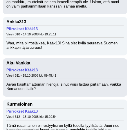
on matkittu, mutteivät ne sen ihmeellisempiä ole. Uskon, että moni 
on vaim parhaimmillaan kanssani samaa mieltä...
Ankka313
Piirrokset Kääk13
Viesti 310 - 14.10.2008 klo 19:23:11
Wau, mitä piirrosjälkeä, Kääk13! Sinä olet kyllä seuraava Suomen 
ankkapiirtäjäsuuruus!
Aku Vankka
Piirrokset Kääk13
Viesti 311 - 15.10.2008 klo 09:45:41
Aivan käsittämättömän hienoja, sinut voisi laittaa piirtämään, vaikka 
Bernandon tilalle?
Kurmeloinen
Piirrokset Kääk13
Viesti 312 - 15.10.2008 klo 15:29:54
Tämä rosamainen piirrostyylisi on kyllä todella tyylikästä. Juuri nuo 
luonnoksenomaiset kuvat on hienoja, varsinkin todella iski tuo 