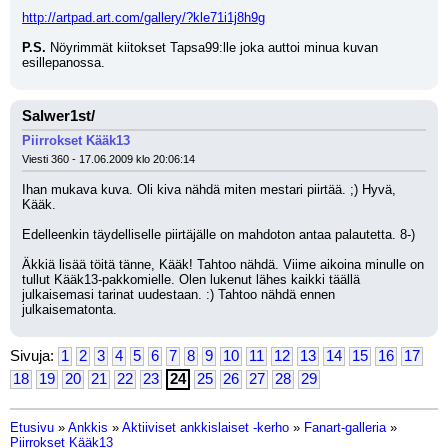
http://artpad.art.com/gallery/?kle71i1j8h9g
P.S.
 Nöyrimmät kiitokset Tapsa99:lle joka auttoi minua kuvan 
esillepanossa.
Salwer1st/
Piirrokset Kääk13
Viesti 360 - 17.06.2009 klo 20:06:14
Ihan mukava kuva. Oli kiva nähdä miten mestari piirtää. ;) Hyvä, 
Kääk.
Edelleenkin täydelliselle piirtäjälle on mahdoton antaa palautetta. 8-) 
Äkkiä lisää töitä tänne, Kääk! Tahtoo nähdä. Viime aikoina minulle on 
tullut Kääk13-pakkomielle. Olen lukenut lähes kaikki täällä 
julkaisemasi tarinat uudestaan. :) Tahtoo nähdä ennen 
julkaisematonta.
Sivuja:
1
2
3
4
5
6
7
8
9
10
11
12
13
14
15
16
17
18
19
20
21
22
23
24
25
26
27
28
29
Etusivu
»
Ankkis
»
Aktiiviset ankkislaiset -kerho
»
Fanart-galleria
»
Piirrokset Kääk13