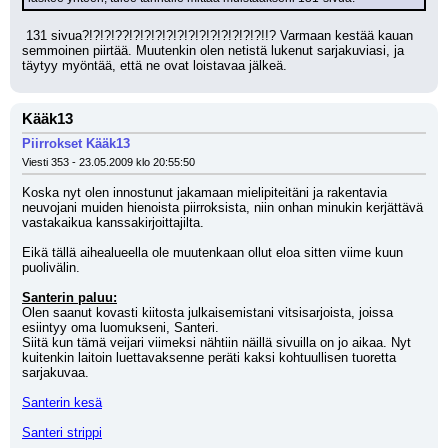
 131 sivua?!?!?!??!?!?!?!?!?!?!?!?!?!?!?!?!!? Varmaan kestää kauan 
semmoinen piirtää. Muutenkin olen netistä lukenut sarjakuviasi, ja 
täytyy myöntää, että ne ovat loistavaa jälkeä.
Kääk13
Piirrokset Kääk13
Viesti 353 - 23.05.2009 klo 20:55:50
Koska nyt olen innostunut jakamaan mielipiteitäni ja rakentavia 
neuvojani muiden hienoista piirroksista, niin onhan minukin kerjättävä 
vastakaikua kanssakirjoittajilta.
Eikä tällä aihealueella ole muutenkaan ollut eloa sitten viime kuun 
puolivälin.
Santerin paluu:
Olen saanut kovasti kiitosta julkaisemistani vitsisarjoista, joissa 
esiintyy oma luomukseni, Santeri.
Siitä kun tämä veijari viimeksi nähtiin näillä sivuilla on jo aikaa. Nyt 
kuitenkin laitoin luettavaksenne peräti kaksi kohtuullisen tuoretta 
sarjakuvaa.
Santerin kesä
Santeri strippi