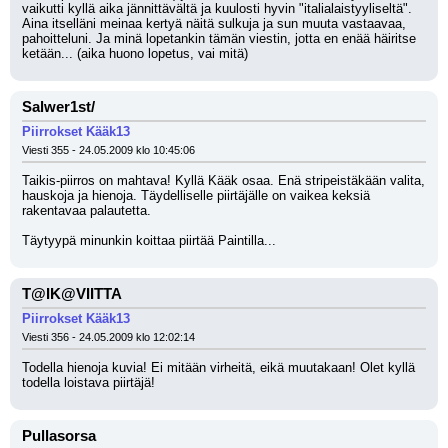
vaikutti kyllä aika jännittävältä ja kuulosti hyvin "italialaistyyliseltä". 
Aina itselläni meinaa kertyä näitä sulkuja ja sun muuta vastaavaa, 
pahoitteluni. Ja minä lopetankin tämän viestin, jotta en enää häiritse 
ketään... (aika huono lopetus, vai mitä)
Salwer1st/
Piirrokset Kääk13
Viesti 355 - 24.05.2009 klo 10:45:06
Taikis-piirros on mahtava! Kyllä Kääk osaa. Enä stripeistäkään valita, 
hauskoja ja hienoja. Täydelliselle piirtäjälle on vaikea keksiä 
rakentavaa palautetta.
Täytyypä minunkin koittaa piirtää Paintilla...
T@IK@VIITTA
Piirrokset Kääk13
Viesti 356 - 24.05.2009 klo 12:02:14
Todella hienoja kuvia! Ei mitään virheitä, eikä muutakaan! Olet kyllä 
todella loistava piirtäjä!
Pullasorsa