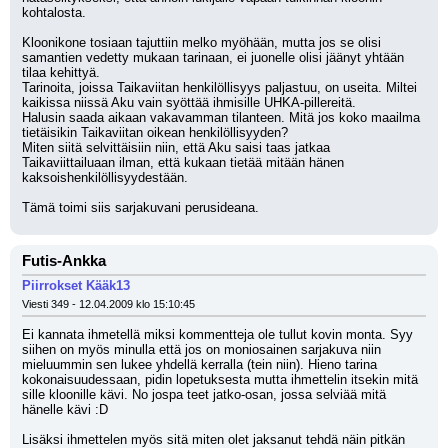
kohtalosta.
Kloonikone tosiaan tajuttiin melko myöhään, mutta jos se olisi 
samantien vedetty mukaan tarinaan, ei juonelle olisi jäänyt yhtään 
tilaa kehittyä.
Tarinoita, joissa Taikaviitan henkilöllisyys paljastuu, on useita. Miltei 
kaikissa niissä Aku vain syöttää ihmisille UHKA-pillereitä.
Halusin saada aikaan vakavamman tilanteen. Mitä jos koko maailma 
tietäisikin Taikaviitan oikean henkilöllisyyden?
Miten siitä selvittäisiin niin, että Aku saisi taas jatkaa 
Taikaviittailuaan ilman, että kukaan tietää mitään hänen 
kaksoishenkilöllisyydestään.
Tämä toimi siis sarjakuvani perusideana.
Futis-Ankka
Piirrokset Kääk13
Viesti 349 - 12.04.2009 klo 15:10:45
Ei kannata ihmetellä miksi kommentteja ole tullut kovin monta. Syy 
siihen on myös minulla että jos on moniosainen sarjakuva niin 
mieluummin sen lukee yhdellä kerralla (tein niin). Hieno tarina 
kokonaisuudessaan, pidin lopetuksesta mutta ihmettelin itsekin mitä 
sille kloonille kävi. No jospa teet jatko-osan, jossa selviää mitä 
hänelle kävi :D
Lisäksi ihmettelen myös sitä miten olet jaksanut tehdä näin pitkän 