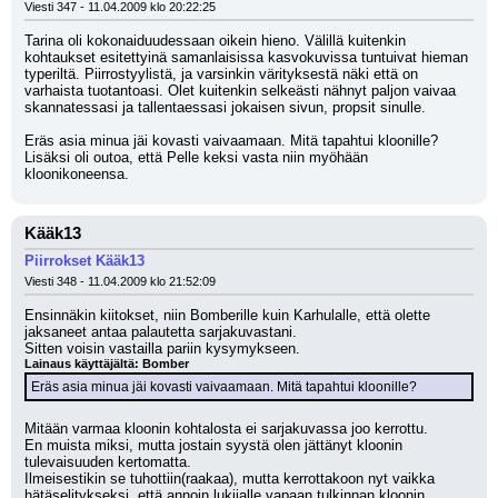
Viesti 347 - 11.04.2009 klo 20:22:25
Tarina oli kokonaiduudessaan oikein hieno. Välillä kuitenkin 
kohtaukset esitettyinä samanlaisissa kasvokuvissa tuntuivat hieman 
typeriltä. Piirrostyylistä, ja varsinkin värityksestä näki että on 
varhaista tuotantoasi. Olet kuitenkin selkeästi nähnyt paljon vaivaa 
skannatessasi ja tallentaessasi jokaisen sivun, propsit sinulle. 
Eräs asia minua jäi kovasti vaivaamaan. Mitä tapahtui kloonille? 
Lisäksi oli outoa, että Pelle keksi vasta niin myöhään 
kloonikoneensa.
Kääk13
Piirrokset Kääk13
Viesti 348 - 11.04.2009 klo 21:52:09
Ensinnäkin kiitokset, niin Bomberille kuin Karhulalle, että olette 
jaksaneet antaa palautetta sarjakuvastani.
Sitten voisin vastailla pariin kysymykseen.
Lainaus käyttäjältä: Bomber
Eräs asia minua jäi kovasti vaivaamaan. Mitä tapahtui kloonille?
Mitään varmaa kloonin kohtalosta ei sarjakuvassa joo kerrottu.
En muista miksi, mutta jostain syystä olen jättänyt kloonin 
tulevaisuuden kertomatta.
Ilmeisestikin se tuhottiin(raakaa), mutta kerrottakoon nyt vaikka 
hätäselitykseksi, että annoin lukijalle vapaan tulkinnan kloonin 