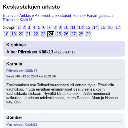
Keskustelujen arkisto
Etusivu
»
Ankkis
»
Aktiiviset ankkislaiset -kerho
»
Fanart-galleria
»
Piirrokset Kääk13
Sivuja:
1
2
3
4
5
6
7
8
9
10
11
12
13
14
15
16
17
18
19
20
21
22
23
24
25
26
27
28
29
Kirjoittaja
Aihe: Piirrokset Kääk13
(422 viestiä)
Karhula
Piirrokset Kääk13
Viesti 346 - 13.03.2009 klo 20:31:56
Ensimmäinen osa Taikaviitta-tarinaasi oli erittäin hyvä. Ehkei niin 
vauhdikas, mutta eiväthän ensimmäiset osat yleensä kovin 
vauhdikkaita olekaan. Hyvältä tämä kuitenkin tähän mennessä 
vaikuttaa, ja odotan mielenkiinnolla, miten Roopen, Akun ja Hannun 
käy. O:-)
Bomber
Piirrokset Kääk13