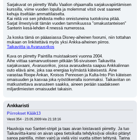
Sarjakuvat on piirretty Wallu Vaalion ohjaamalla sarjakuvapiirtämisen 
kurssilla, viime vuoden lopulla ja molemmat vitsit ovat saaneet 
kehuja itseltään ammattilaiselta.
Kai niitä voi sen johdosta melko onnistuneina tuotoksina pitää.
Sarjat ilmestyivät tämän vuoden tammikuussa "omakustanteisen" 
Santerin kesä-lehden 4:nnessä numerossa.
Ja koska tämä on pääasiassa Disney-aiheinen foorumi, niin tottahan 
mukaan on linkitettävä myös yksi Ankka-aiheinen piirros.
Taikaviitta ja Avaruusrikos
Kuva on piirretty Paintilla muistaakseni vuonna 2004.
Aihe viittaa samanvuotiseen pitkään 56-sivuiseen Taikavitta 
sarjakuvaani, 
Avaruusrikos
, jossa avaruudesta saapuu Ankkalinnan 
outo elävä aine, joka saa energiaa kylmästä käteisestä. Aine 
varastaa Roope Ankan, Kroisos Pennosen ja Kulta-Into Piin käteisen 
omaisuuden ja kasvaa joka ryöstökerralla isommaksi. Taikaviitan on 
matkustettava avaruuteen saakka, aineen perään saadakseen 
miljardimiesten omaisuudet takaisin.
Ankkaristi
Piirrokset Kääk13
Viesti 354 - 23.05.2009 klo 21:18:16
Hauskoja nuo Santeri-stripit ja taas aivan loistavasti piirretty. Ja tuo 
Taikaviitta-kansi on aivan upea tietsikalla tehdyksi(vai olisiko pitänyt 
sanoa paintilla, miten vain) ja vielä viisi vuotta sitten tehtynä. Tarina 