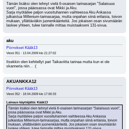
Tämän lisäksi olen tehnyt vielä 6-osaisen tarinasarjan "Salaisuus 
vuori", jossa pääosassa ovat Mikki ja Aku.
Sarja myötäilee paljon vuosituhannen vaihteessa Aku Ankassa 
julkaistua Millenium-tarinasarjaa, mutta onpahan siinä erilaisia, toivon 
mukaan, yllättäviäkin juonenkäänteitä. Jos jokaisen osan sivumäärän 
laskee yhteen, tulee tarinalle mittaa muistaakseni 131-sivua.
aku
Piirrokset Kääk13
Viesti 351 - 13.04.2009 klo 21:27:02
Itsekkin olen kehitellyt pari Taikaviitta tarinaa mutta kun ei ole 
skanneria niin... :(
AKUANKKA12
Piirrokset Kääk13
Viesti 352 - 18.04.2009 klo 17:00:33
Lainaus käyttäjältä: Kääk13
Tämän lisäksi olen tehnyt vielä 6-osaisen tarinasarjan "Salaisuus vuori", 
jossa pääosassa ovat Mikki ja Aku.
Sarja myötäilee paljon vuosituhannen vaihteessa Aku Ankassa 
julkaistua Millenium-tarinasarjaa, mutta onpahan siinä erilaisia, toivon 
mukaan, yllättäviäkin juonenkäänteitä. Jos jokaisen osan sivumäärän 
laskee yhteen, tulee tarinalle mittaa muistaakseni 131-sivua.