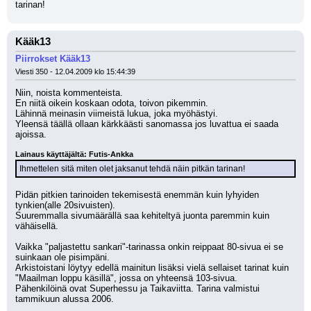
tarinan!
Kääk13
Piirrokset Kääk13
Viesti 350 - 12.04.2009 klo 15:44:39
Niin, noista kommenteista.
En niitä oikein koskaan odota, toivon pikemmin.
Lähinnä meinasin viimeistä lukua, joka myöhästyi.
Yleensä täällä ollaan kärkkäästi sanomassa jos luvattua ei saada 
ajoissa.
Lainaus käyttäjältä: Futis-Ankka
Ihmettelen sitä miten olet jaksanut tehdä näin pitkän tarinan!
Pidän pitkien tarinoiden tekemisestä enemmän kuin lyhyiden 
tynkien(alle 20sivuisten).
Suuremmalla sivumäärällä saa kehiteltyä juonta paremmin kuin 
vähäisellä.
Vaikka "paljastettu sankari"-tarinassa onkin reippaat 80-sivua ei se 
suinkaan ole pisimpäni.
Arkistoistani löytyy edellä mainitun lisäksi vielä sellaiset tarinat kuin 
"Maailman loppu käsillä", jossa on yhteensä 103-sivua.
Pähenkilöinä ovat Superhessu ja Taikaviitta. Tarina valmistui 
tammikuun alussa 2006.