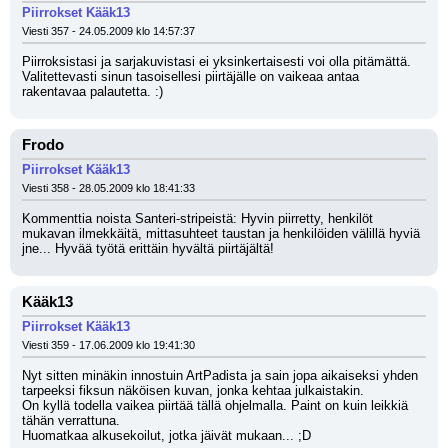
Piirrokset Kääk13
Viesti 357 - 24.05.2009 klo 14:57:37
Piirroksistasi ja sarjakuvistasi ei yksinkertaisesti voi olla pitämättä. 
Valitettevasti sinun tasoisellesi piirtäjälle on vaikeaa antaa 
rakentavaa palautetta. :)
Frodo
Piirrokset Kääk13
Viesti 358 - 28.05.2009 klo 18:41:33
Kommenttia noista Santeri-stripeistä: Hyvin piirretty, henkilöt 
mukavan ilmekkäitä, mittasuhteet taustan ja henkilöiden välillä hyviä 
jne... Hyvää työtä erittäin hyvältä piirtäjältä!
Kääk13
Piirrokset Kääk13
Viesti 359 - 17.06.2009 klo 19:41:30
Nyt sitten minäkin innostuin ArtPadista ja sain jopa aikaiseksi yhden 
tarpeeksi fiksun näköisen kuvan, jonka kehtaa julkaistakin.
On kyllä todella vaikea piirtää tällä ohjelmalla. Paint on kuin leikkiä 
tähän verrattuna.
Huomatkaa alkusekoilut, jotka jäivät mukaan... ;D 