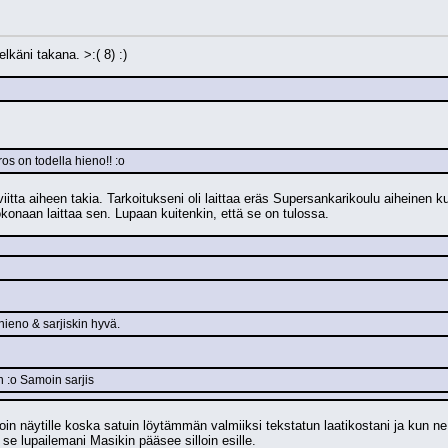
lkäni takana. >:( 8) :)
os on todella hieno!! :o
tta aiheen takia. Tarkoitukseni oli laittaa eräs Supersankarikoulu aiheinen kuva
konaan laittaa sen. Lupaan kuitenkin, että se on tulossa.
 hieno & sarjiskin hyvä.
 :o Samoin sarjis
toin näytille koska satuin löytämmän valmiiksi tekstatun laatikostani ja kun ne 
 se lupailemani Masikin pääsee silloin esille.