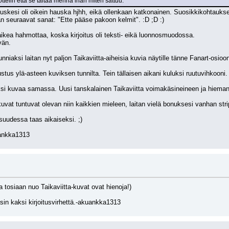
ottelin että se taitaa mennä ihan miten sattuu.
an seuraavat sanat: "Ette pääse pakoon kelmit". :D ;D :) 
vaikea hahmottaa, koska kirjoitus oli teksti- eikä luonnosmuodossa.
vän.
nniaksi laitan nyt paljon Taikaviitta-aiheisia kuvia näytille tänne Fanart-osioo
tus ylä-asteen kuviksen tunnilta. Tein tällaisen aikani kuluksi ruutuvihkooni.
i kuvaa samassa. Uusi tanskalainen Taikaviitta voimakäsineineen ja hieman va
uvat tuntuvat olevan niin kaikkien mieleen, laitan vielä bonuksesi vanhan stri
suudessa taas aikaiseksi. ;)
kuankka1313
(ja tosiaan nuo Taikaviitta-kuvat ovat hienoja!)
asin kaksi kirjoitusvirhettä.-akuankka1313