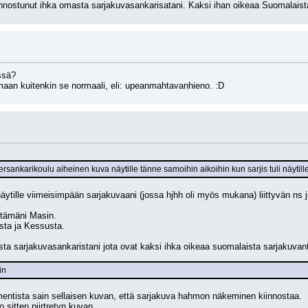
nnostunut ihka omasta sarjakuvasankarisatani. Kaksi ihan oikeaa Suomalaista 
ssä? 
maan kuitenkin se normaali, eli: upeanmahtavanhieno. :D
persankarikoulu aiheinen kuva näytille tänne samoihin aikoihin kun sarjis tuli näytil
äytille viimeisimpään sarjakuvaani (jossa hjhh oli myös mukana) liittyvän ns j
irtämäni Masin.
ista ja Kessusta.
masta sarjakuvasankaristani jota ovat kaksi ihka oikeaa suomalaista sarjakuv
in
mentista sain sellaisen kuvan, että sarjakuva hahmon näkeminen kiinnostaa.
 sitten piirtretyn kuvan.