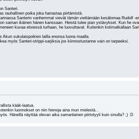
on Santeri.
as rauhallinen poika joka harrastaa piirtämistä.
arinassa Santerin vanhemmat vievät tämän viettämään kesälomaa Rudolf -eno
a on saman ikäinen hänen kanssaan. Heistä tulee pian ystävykset. Kun he ovat 
meneen kuvaa etsiessä turhaan, he luovuttavat. Kuitenkin kotimatkallaan San
s Akun sukulaispoikien lailla enonsa luona maalla.
ea myös Santeri-strippi-sarjiksia jos kiinnostustanne vain on tarpeeksi.
vallista kääk-laatua.
otenkin luonnokset on niin hienoja aina mun mielestä...
s. Hänellä näyttää olevan aika samanlainen piirtotyyli kuin sinulla? ;) :D