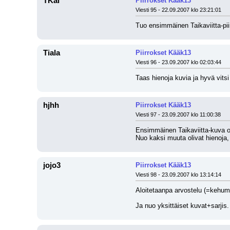
TKal
Piirrokset Kääk13
Viesti 95 - 22.09.2007 klo 23:21:01
Tuo ensimmäinen Taikaviitta-piir
Tiala
Piirrokset Kääk13
Viesti 96 - 23.09.2007 klo 02:03:44
Taas hienoja kuvia ja hyvä vitsi
hjhh
Piirrokset Kääk13
Viesti 97 - 23.09.2007 klo 11:00:38
Ensimmäinen Taikaviitta-kuva oli
Nuo kaksi muuta olivat hienoja, 
jojo3
Piirrokset Kääk13
Viesti 98 - 23.09.2007 klo 13:14:14
Aloitetaanpa arvostelu (=kehumi
Ja nuo yksittäiset kuvat+sarji