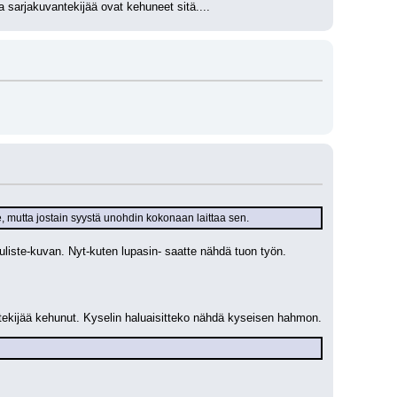
sarjakuvantekijää ovat kehuneet sitä....
le, mutta jostain syystä unohdin kokonaan laittaa sen.
uliste-kuvan. Nyt-kuten lupasin- saatte nähdä tuon työn.
antekijää kehunut. Kyselin haluaisitteko nähdä kyseisen hahmon.