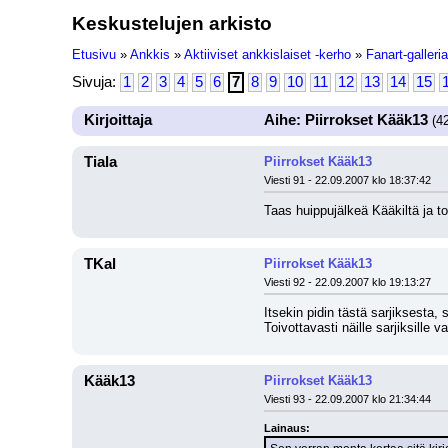
Keskustelujen arkisto
Etusivu
»
Ankkis
»
Aktiiviset ankkislaiset -kerho
»
Fanart-galleria
Sivuja:
1
2
3
4
5
6
7
8
9
10
11
12
13
14
15
Kirjoittaja
Aihe: Piirrokset Kääk13
(42
Tiala
Piirrokset Kääk13
Viesti 91 - 22.09.2007 klo 18:37:42
Taas huippujälkeä Kääkiltä ja to
TKal
Piirrokset Kääk13
Viesti 92 - 22.09.2007 klo 19:13:27
Itsekin pidin tästä sarjiksesta, s
Toivottavasti näille sarjiksille v
Kääk13
Piirrokset Kääk13
Viesti 93 - 22.09.2007 klo 21:34:44
Lainaus: