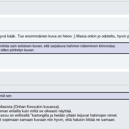
vä kääk. Tuo ensimmäinen kuva on hieno ;) Masia onkin jo odoteltu, hyvin pii
entista sain sellaisen kuvan, että sarjakuva hahmon näkeminen kiinnostaa.
sitten piirtretyn kuvan.
rrät sen
ni Masista (Onhan Kessukin kuvassa).
ieman erilailla kuin miltä se oikeasti näyttää.
essu on erillisellä "kartongilla ja heidän yllään leijuvat hahmojen nimet.
t sopimaan samaan kuvaan niin hyvin, että halusin liittää ne samaan.