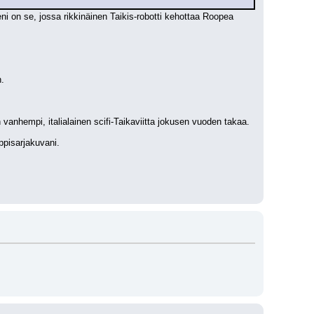
n.
nhempi, italialainen scifi-Taikaviitta jokusen vuoden takaa.
ppisarjakuvani.