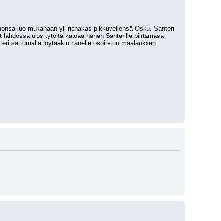
nsa luo mukanaan yli riehakas pikkuveljensä Osku. Santeri 
lähdössä ulos tytöltä katoaa hänen Santerille piirtämäsä 
teri sattumalta löytääkin hänelle osoitetun maalauksen.