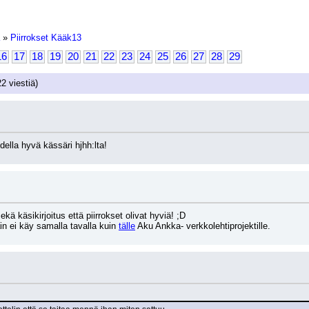
»
Piirrokset Kääk13
16
17
18
19
20
21
22
23
24
25
26
27
28
29
2 viestiä)
della hyvä kässäri hjhh:lta!
ekä käsikirjoitus että piirrokset olivat hyviä! ;D
ain ei käy samalla tavalla kuin 
tälle
 Aku Ankka- verkkolehtiprojektille.