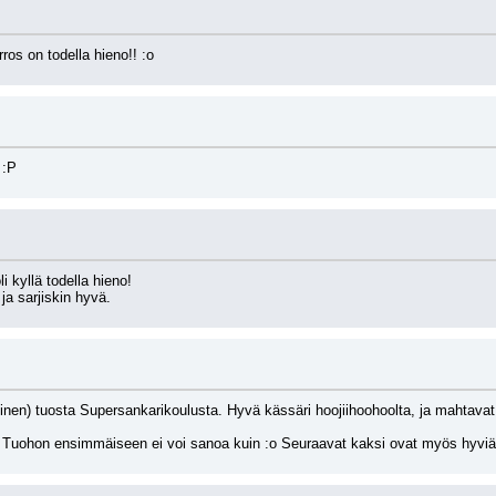
ros on todella hieno!! :o
 :P
 kyllä todella hieno!
ja sarjiskin hyvä.
nen) tuosta Supersankarikoulusta. Hyvä kässäri hoojiihoohoolta, ja mahtavat 
s. Tuohon ensimmäiseen ei voi sanoa kuin :o Seuraavat kaksi ovat myös hyviä