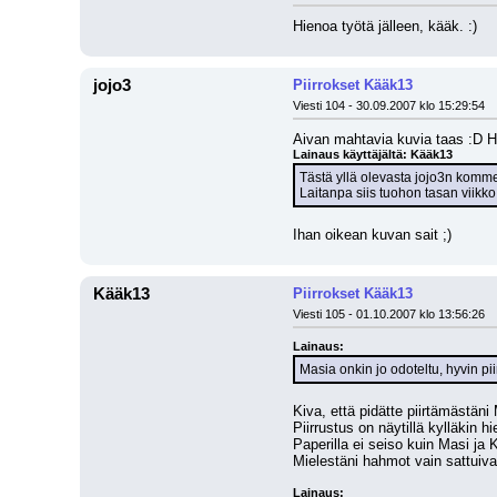
Hienoa työtä jälleen, kääk. :)
jojo3
Piirrokset Kääk13
Viesti 104 - 30.09.2007 klo 15:29:54
Aivan mahtavia kuvia taas :D Hy
Lainaus käyttäjältä: Kääk13
Tästä yllä olevasta jojo3n komm
Laitanpa siis tuohon tasan viikko 
Ihan oikean kuvan sait ;)
Kääk13
Piirrokset Kääk13
Viesti 105 - 01.10.2007 klo 13:56:26
Lainaus:
Masia onkin jo odoteltu, hyvin pii
Kiva, että pidätte piirtämästä
Piirrustus on näytillä kylläkin h
Paperilla ei seiso kuin Masi ja K
Mielestäni hahmot vain sattuiva
Lainaus: