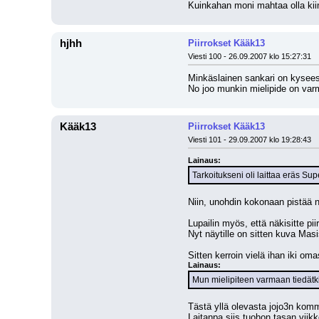
Kuinkahan moni mahtaa olla kii
hjhh
Piirrokset Kääk13
Viesti 100 - 26.09.2007 klo 15:27:31
Minkäslainen sankari on kysee
No joo munkin mielipide on var
Kääk13
Piirrokset Kääk13
Viesti 101 - 29.09.2007 klo 19:28:43
Lainaus:
Tarkoitukseni oli laittaa eräs Su
Niin, unohdin kokonaan pistää n
Lupailin myös, että näkisitte pi
Nyt näytille on sitten kuva Mas
Sitten kerroin vielä ihan iki o
Lainaus:
Mun mielipiteen varmaan tiedätk
Tästä yllä olevasta jojo3n kom
Laitanpa siis tuohon tasan viikko