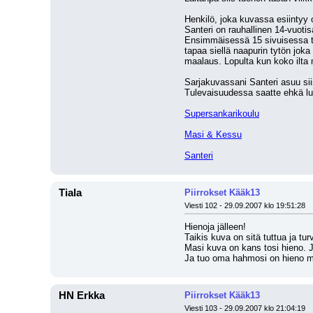
Henkilö, joka kuvassa esiintyy 
Santeri on rauhallinen 14-vuotis
Ensimmäisessä 15 sivuisessa t
tapaa siellä naapurin tytön jok
maalaus. Lopulta kun koko ilta 
Sarjakuvassani Santeri asuu sii
Tulevaisuudessa saatte ehkä luk
Supersankarikoulu
Masi & Kessu
Santeri
Tiala
Piirrokset Kääk13
Viesti 102 - 29.09.2007 klo 19:51:28
Hienoja jälleen!
Taikis kuva on sitä tuttua ja tur
Masi kuva on kans tosi hieno. J
Ja tuo oma hahmosi on hieno myö
HN Erkka
Piirrokset Kääk13
Viesti 103 - 29.09.2007 klo 21:04:19