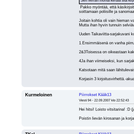
Sen verran monta kertaa sitä kirj
 Pakko myöntää, että käsikirjoituskesi oli oikein hauska hjhh, eikä ollenkaan katkonainen. Suosikkikohtaukseni on se, jossa rikkinäinen Taikis-robotti kehottaa Roopea 
soittamaan poliisille ja sanoma
Joitain kohtia oli vain hieman 
Mutta ihan hyvin tunnuin selviä
Uuden Taikaviitta-sarjakuvani ku
1.Ensimmäisenä on vanha piirrus
2&3Toisessa on oikeastaan kaks
4Ja ihan viimeiseksi, kun sarjak
Katsotaan mitä saan lähitulevai
Korjasin 3 kirjoitusvirhettä.-a
Kurmeloinen
Piirrokset Kääk13
Viesti 94 - 22.09.2007 klo 22:52:43
Hei hitsi! Loisto vitsitarina! :D 
Poistin lievän kirosanan ja korj