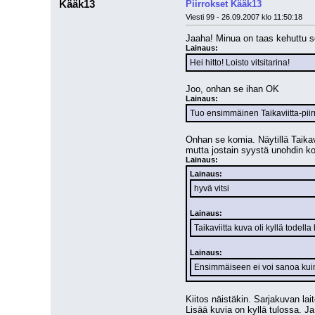
Kääk13
Piirrokset Kääk13
Viesti 99 - 26.09.2007 klo 11:50:18
Jaaha! Minua on taas kehuttu se
Lainaus:
Hei hitto! Loisto vitsitarina!
Joo, onhan se ihan OK
Lainaus:
Tuo ensimmäinen Taikaviitta-piirr
Onhan se komia. Näytillä Taikavii
mutta jostain syystä unohdin ko
Lainaus:
Lainaus:
hyvä vitsi
Lainaus:
Taikaviitta kuva oli kyllä todella
Lainaus:
Ensimmäiseen ei voi sanoa kuin
Kiitos näistäkin. Sarjakuvan lai
Lisää kuvia on kyllä tulossa. Ja