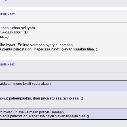
rustukset
itään turhaa selitystä. 
i Akuun sopii. :D
a. ::)
melko hyvät. En itse varmaan pystyisi samaan,
pientä piirrosta on. Paperissa näytti olevan lisääkin tilaa. ;)
rustukset
 taida tommone teksti sopia akuun. 
onut pahempaakin, ihan julkaistuissa tarinoissa. ;)
lko hyvät. En itse varmaan pystyisi samaan,
entä piirrosta on. Paperissa näytti olevan lisääkin tilaa. ;)