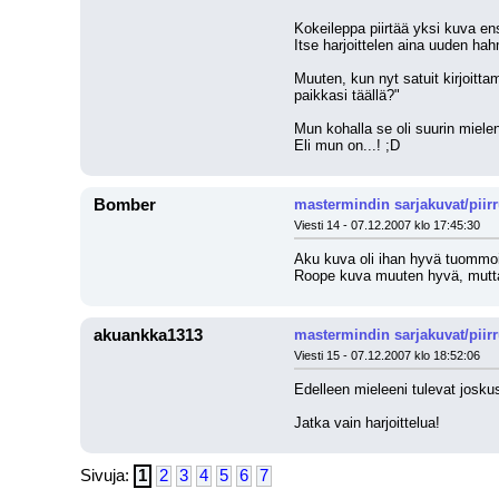
Kokeileppa piirtää yksi kuva ens
Itse harjoittelen aina uuden hahm
Muuten, kun nyt satuit kirjoitta
paikkasi täällä?"
Mun kohalla se oli suurin miele
Eli mun on...! ;D
Bomber
mastermindin sarjakuvat/piir
Viesti 14 - 07.12.2007 klo 17:45:30
Aku kuva oli ihan hyvä tuommoi
Roope kuva muuten hyvä, mutta t
akuankka1313
mastermindin sarjakuvat/piir
Viesti 15 - 07.12.2007 klo 18:52:06
Edelleen mieleeni tulevat joskus
Jatka vain harjoittelua!
Sivuja:
1
2
3
4
5
6
7