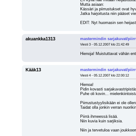
Mutta asiaan:
Kässäri ja piirrustukset ovat hyv
Jatka harjoitusta niin pääset viel
EDIT: Nyt huomasin sen heijast
akuankka1313
mastermindin sarjakuvat/piir
Viesti 3 - 05.12.2007 klo 21:42:49
Hienoja! Muistuttavat vähän enti
Kääk13
mastermindin sarjakuvat/piir
Viesti 4 - 05.12.2007 klo 22:00:12
Hienoa!
Pidin kovasti sarjakuvastripistäs
Puhe oli kovin... mielenkiintois
Piirrustustyylisikään ei ole oll
Taidat olla jonkin verran nuoriki
Piirrä ihmeessä lisää.
Niin kuvia kuin sarjiksia.
Niin ja tervetuloa vaan joukkoom