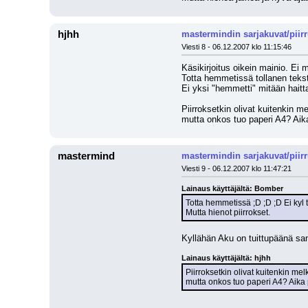
hjhh
mastermindin sarjakuvat/piir
Viesti 8 - 06.12.2007 klo 11:15:46
Käsikirjoitus oikein mainio. Ei m
Totta hemmetissä tollanen tekst
Ei yksi "hemmetti" mitään haitta
Piirroksetkin olivat kuitenkin 
mutta onkos tuo paperi A4? Aika 
mastermind
mastermindin sarjakuvat/piir
Viesti 9 - 06.12.2007 klo 11:47:21
Lainaus käyttäjältä: Bomber
Totta hemmetissä ;D ;D ;D Ei kyl
Mutta hienot piirrokset.
Kyllähän Aku on tuittupäänä san
Lainaus käyttäjältä: hjhh
Piirroksetkin olivat kuitenkin me
mutta onkos tuo paperi A4? Aika pi