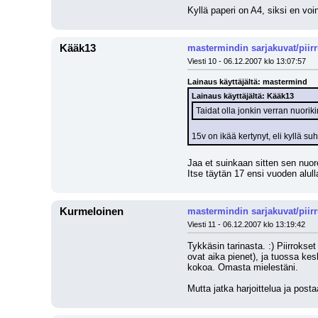
Kyllä paperi on A4, siksi en vo
Kääk13
mastermindin sarjakuvat/piir
Viesti 10 - 06.12.2007 klo 13:07:57
Lainaus käyttäjältä: mastermind
Lainaus käyttäjältä: Kääk13
Taidat olla jonkin verran nuoriki
15v on ikää kertynyt, eli kyllä su
Jaa et suinkaan sitten sen nuor
Itse täytän 17 ensi vuoden alulla
Kurmeloinen
mastermindin sarjakuvat/piir
Viesti 11 - 06.12.2007 klo 13:19:42
Tykkäsin tarinasta. :) Piirrokse
ovat aika pienet), ja tuossa ke
kokoa. Omasta mielestäni. 
Mutta jatka harjoittelua ja posta