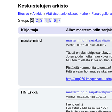
Keskustelujen arkisto
Etusivu
»
Ankkis
»
Aktiiviset ankkislaiset -kerho
»
Fanart-galleria
Sivuja:
1
2
3
4
5
6
7
Kirjoittaja
Aihe: mastermindin sarjak
mastermind
mastermindin sarjakuvat/piir
Viesti 1 - 05.12.2007 klo 20:40:17
Tässä on yksi strippisarjakuva.
Joten jouduin ottamaan kuvan di
Muuten mielestä kuva on ihan se
Pistäkää kommentia tulemaan! L
Pitäisi vaan hommat se skanner
http://img260.imageshack.us/
HN Erkka
mastermindin sarjakuvat/piir
Viesti 2 - 05.12.2007 klo 21:01:18
Hieno on! :)
Heijastus? Missä muka? ???
En kyllä näe mitään heijastusta