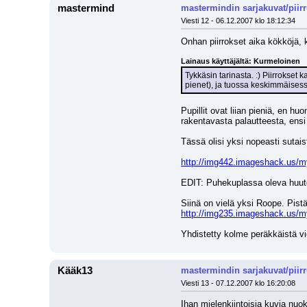
mastermind
mastermindin sarjakuvat/piir
Viesti 12 - 06.12.2007 klo 18:12:34
Onhan piirrokset aika kökköjä, 
Lainaus käyttäjältä: Kurmeloinen
Tykkäsin tarinasta. :) Piirrokset 
pienet), ja tuossa keskimmäises
Pupillit ovat liian pieniä, en 
rakentavasta palautteesta, ensi 
Tässä olisi yksi nopeasti sutai
http://img442.imageshack.us/my
EDIT: Puhekuplassa oleva huutom
Siinä on vielä yksi Roope. Pis
http://img235.imageshack.us/
Yhdistetty kolme peräkkäistä v
Kääk13
mastermindin sarjakuvat/piir
Viesti 13 - 07.12.2007 klo 16:20:08
Ihan mielenkiintoisia kuvia nuok