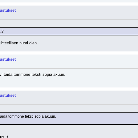
rustukset
..?
uhteellisen nuori olen.
rustukset
yl taida tommone teksti sopia akuun. 
rustukset
 taida tommone teksti sopia akuun. 
us ;)