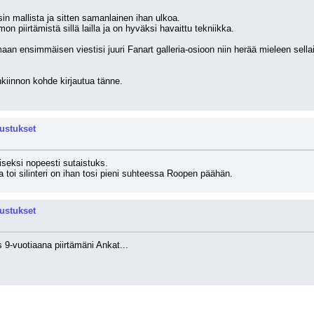
in mallista ja sitten samanlainen ihan ulkoa.
on piirtämistä sillä lailla ja on hyväksi havaittu tekniikka.
maan ensimmäisen viestisi juuri Fanart galleria-osioon niin herää mieleen sella
nkiinnon kohde kirjautua tänne.
rustukset
seksi nopeesti sutaistuks.
oi silinteri on ihan tosi pieni suhteessa Roopen päähän.
rustukset
 9-vuotiaana piirtämäni Ankat...