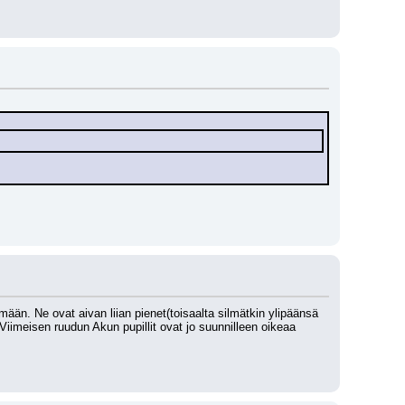
mään. Ne ovat aivan liian pienet(toisaalta silmätkin ylipäänsä 
imeisen ruudun Akun pupillit ovat jo suunnilleen oikeaa 