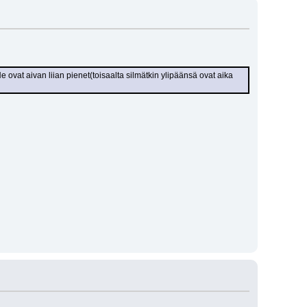
e ovat aivan liian pienet(toisaalta silmätkin ylipäänsä ovat aika 