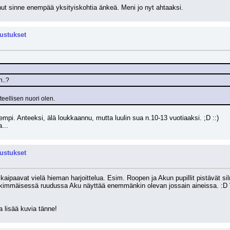
inut sinne enempää yksityiskohtia änkeä. Meni jo nyt ahtaaksi.
rustukset
n..?
hteellisen nuori olen.
empi. Anteeksi, älä loukkaannu, mutta luulin sua n.10-13 vuotiaaksi. ;D ::)
...
rustukset
t kaipaavat vielä hieman harjoittelua. Esim. Roopen ja Akun pupillit pistävät sil
skimmäisessä ruudussa Aku näyttää enemmänkin olevan jossain aineissa. :D Vi
a lisää kuvia tänne!