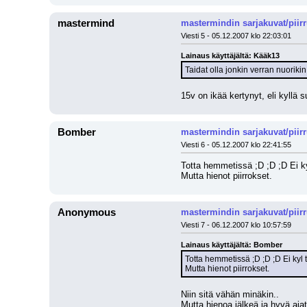
mastermind
mastermindin sarjakuvat/piir
Viesti 5 - 05.12.2007 klo 22:03:01
Lainaus käyttäjältä: Kääk13
Taidat olla jonkin verran nuorikin
15v on ikää kertynyt, eli kyllä s
Bomber
mastermindin sarjakuvat/piir
Viesti 6 - 05.12.2007 klo 22:41:55
Totta hemmetissä ;D ;D ;D Ei k
Mutta hienot piirrokset.
Anonymous
mastermindin sarjakuvat/piir
Viesti 7 - 06.12.2007 klo 10:57:59
Lainaus käyttäjältä: Bomber
Totta hemmetissä ;D ;D ;D Ei kyl
Mutta hienot piirrokset.
Niin sitä vähän minäkin..
Mutta hienoa jälkeä ja hyvä ajat