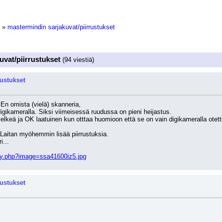
»
mastermindin sarjakuvat/piirrustukset
uvat/piirrustukset
(94 viestiä)
rustukset
 En omista (vielä) skanneria,
gikameralla. Siksi viimeisessä ruudussa on pieni heijastus. 
lkeä ja OK laatuinen kun otttaa huomioon että se on vain digikameralla otett
aitan myöhemmin lisää piirrustuksia.
i...
my.php?image=ssa41600iz5.jpg
rustukset
.