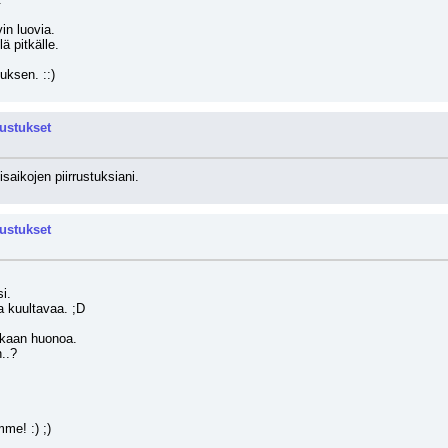
in luovia.
ä pitkälle. 
uksen. ::)
rustukset
saikojen piirrustuksiani.
rustukset
i.
ta kuultavaa. ;D
enkaan huonoa.
n..?
me! :) ;)