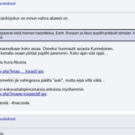
rustukset
käsikirjoitus se minun vahva alueeni on.
kaipaavat vielä hieman harjoittelua. Esim. Roopen ja Akun pupillit pistävät silmään. N
sä
huomannutkaan koko asiaa. Onneksi huomautit asiasta Kurmeloinen.
kerralla osaan piirtää pupillit paremmin. Koko ajan sitä oppii...
stu kuva Akusta.
.php?imag ... kisas0.jpg
erkki jäi vahingossa päältä "auki", mutta eipä sillä väliä...
tän kokovartalopiirrustuksia ankoista myöhemmin.
my.php?image=roopexb8.jpg
iestiä. -Anaconda
rustukset
in.