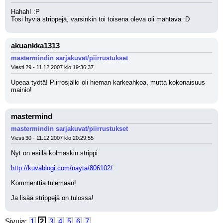
Hahah! :P
Tosi hyviä strippejä, varsinkin toi toisena oleva oli mahtava :D
akuankka1313
mastermindin sarjakuvat/piirrustukset
Viesti 29 - 11.12.2007 klo 19:36:37
Upeaa työtä! Piirrosjälki oli hieman karkeahkoa, mutta kokonaisuus 
mainio!
mastermind
mastermindin sarjakuvat/piirrustukset
Viesti 30 - 11.12.2007 klo 20:29:55
Nyt on esillä kolmaskin strippi.
http://kuvablogi.com/nayta/806102/
Kommenttia tulemaan!
Ja lisää strippejä on tulossa!
Sivuja:
1
2
3
4
5
6
7