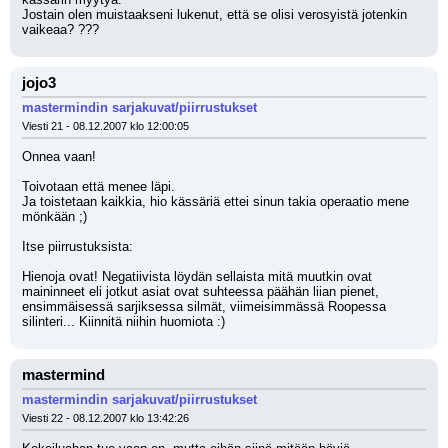
Jostain olen muistaakseni lukenut, että se olisi verosyistä jotenkin 
vaikeaa? ???
jojo3
mastermindin sarjakuvat/piirrustukset
Viesti 21 - 08.12.2007 klo 12:00:05
Onnea vaan!
Toivotaan että menee läpi.
Ja toistetaan kaikkia, hio kässäriä ettei sinun takia operaatio mene 
mönkään ;)
Itse piirrustuksista:
Hienoja ovat! Negatiivista löydän sellaista mitä muutkin ovat 
maininneet eli jotkut asiat ovat suhteessa päähän liian pienet, 
ensimmäisessä sarjiksessa silmät, viimeisimmässä Roopessa 
silinteri... Kiinnitä niihin huomiota :)
mastermind
mastermindin sarjakuvat/piirrustukset
Viesti 22 - 08.12.2007 klo 13:42:26