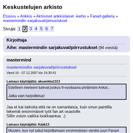
Keskustelujen arkisto
Etusivu
»
Ankkis
»
Aktiiviset ankkislaiset -kerho
»
Fanart-galleria
»
mastermindin sarjakuvat/piirrustukset
Sivuja:
1
2
3
4
5
6
7
Kirjoittaja
Aihe: mastermindin sarjakuvat/piirrustukset
(94 viestiä)
mastermind
mastermindin sarjakuvat/piirrustukset
Viesti 16 - 07.12.2007 klo 19:30:41
Lainaus käyttäjältä: akuankka1313
Edelleen mieleeni tulevat joskus 9-vuotiaana piirtämäni Ankat...
Jatka vain harjoittelua!
Jaa et kai tarkoita että ne on samanlaisia, kuin sinun paintilla 
tekemät ensimmäiset työt fan art osastolle.
Sillin voisin vaikka loukkaantua. ;)
Lainaus käyttäjältä: Kääk13
Muuten, kun nyt satuit kirjoittamaan ensimmäisen viestisi juuri Fanart 