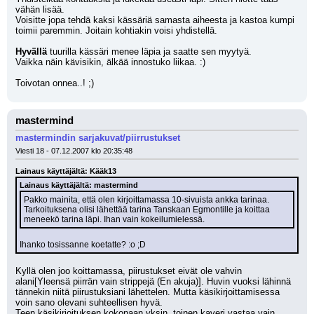
vähän lisää.
Voisitte jopa tehdä kaksi kässäriä samasta aiheesta ja kastoa kumpi 
toimii paremmin. Joitain kohtiakin voisi yhdistellä.
Hyvällä
 tuurilla kässäri menee läpia ja saatte sen myytyä.
Vaikka näin kävisikin, älkää innostuko liikaa. :)
Toivotan onnea..! ;)
mastermind
mastermindin sarjakuvat/piirrustukset
Viesti 18 - 07.12.2007 klo 20:35:48
Lainaus käyttäjältä: Kääk13
Lainaus käyttäjältä: mastermind
Pakko mainita, että olen kirjoittamassa 10-sivuista ankka tarinaa. 
Tarkoituksena olisi lähettää tarina Tanskaan Egmontille ja koittaa 
meneekö tarina läpi. Ihan vain kokeilumielessä.
Ihanko tosissanne koetatte? :o ;D
Kyllä olen joo koittamassa, piirustukset eivät ole vahvin 
alani[Yleensä piirrän vain strippejä (En akuja)]. Huvin vuoksi lähinnä 
tännekin niitä piirustuksiani lähettelen. Mutta käsikirjoittamisessa 
voin sano olevani suhteellisen hyvä.
Teen käsikirjoituksen kokonaan yksin, toinen kaveri vastaa vain 