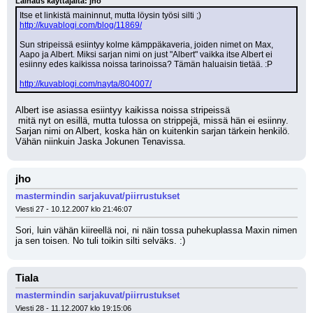
Lainaus käyttäjältä: jho
Itse et linkistä maininnut, mutta löysin työsi silti ;) 
http://kuvablogi.com/blog/11869/
Sun stripeissä esiintyy kolme kämppäkaveria, joiden nimet on Max, 
Aapo ja Albert. Miksi sarjan nimi on just "Albert" vaikka itse Albert ei 
esiinny edes kaikissa noissa tarinoissa? Tämän haluaisin tietää. :P
http://kuvablogi.com/nayta/804007/
Albert ise asiassa esiintyy kaikissa noissa stripeissä
 mitä nyt on esillä, mutta tulossa on strippejä, missä hän ei esiinny.
Sarjan nimi on Albert, koska hän on kuitenkin sarjan tärkein henkilö. 
Vähän niinkuin Jaska Jokunen Tenavissa.
jho
mastermindin sarjakuvat/piirrustukset
Viesti 27 - 10.12.2007 klo 21:46:07
Sori, luin vähän kiireellä noi, ni näin tossa puhekuplassa Maxin nimen 
ja sen toisen. No tuli toikin silti selväks. :)
Tiala
mastermindin sarjakuvat/piirrustukset
Viesti 28 - 11.12.2007 klo 19:15:06