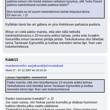
galleria-osioon niin herää mieleen sellainen kysymys, että "onko Fanart 
galleria mahdollisesti suosikki paikkasi täällä?"
Mun kohalla se oli suurin mielenkiinnon kohde kirjautua tänne.
Eli mun on...! ;D
Kyllähän tämä fan art galleria on yksi Ankkiksen parhaista puolista.
Minun on vielä pakko mainita, että olen tällä hetkellä 
käsikirjoittamassa n.10-sivuista ankka tarinaa, jonka eräs kvaakin 
foorumillla minun tavannut piirtäjä piirtää. Tarkoituksena olisi lähettää 
tarina Tanskaan Egmontille ja koittaa meneekö tarina läpi. Ihan vain 
kokeilumielessä.
Kääk13
mastermindin sarjakuvat/piirrustukset
Viesti 17 - 07.12.2007 klo 20:24:16
Lainaus käyttäjältä: mastermind
Pakko mainita, että olen kirjoittamassa 10-sivuista ankka tarinaa. 
Tarkoituksena olisi lähettää tarina Tanskaan Egmontille ja koittaa 
meneekö tarina läpi. Ihan vain kokeilumielessä.
Ihanko tosissanne koetatte? :o ;D
Jos saan sanoa, niin hiokaa juonta kunnolla ja ottakaa huomioon 
kaikkia ideoita jotka saatte päähänne.
Yhdistelkää kohtauksia ja lukekaa useasti läpi. Sitten hiotte taas 