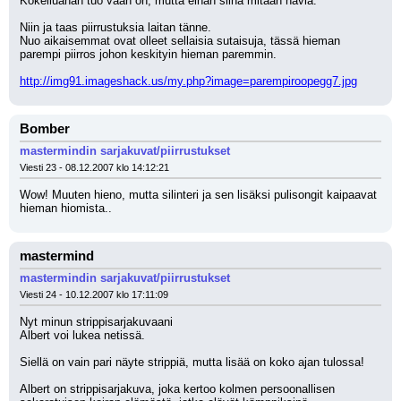
Kokeiluahan tuo vaan on, mutta eihän siinä mitään häviä.
Niin ja taas piirrustuksia laitan tänne.
Nuo aikaisemmat ovat olleet sellaisia sutaisuja, tässä hieman 
parempi piirros johon keskityin hieman paremmin.
http://img91.imageshack.us/my.php?image=parempiroopegg7.jpg
Bomber
mastermindin sarjakuvat/piirrustukset
Viesti 23 - 08.12.2007 klo 14:12:21
Wow! Muuten hieno, mutta silinteri ja sen lisäksi pulisongit kaipaavat 
hieman hiomista..
mastermind
mastermindin sarjakuvat/piirrustukset
Viesti 24 - 10.12.2007 klo 17:11:09
Nyt minun strippisarjakuvaani 
Albert voi lukea netissä. 
Siellä on vain pari näyte strippiä, mutta lisää on koko ajan tulossa!
Albert on strippisarjakuva, joka kertoo kolmen persoonallisen 