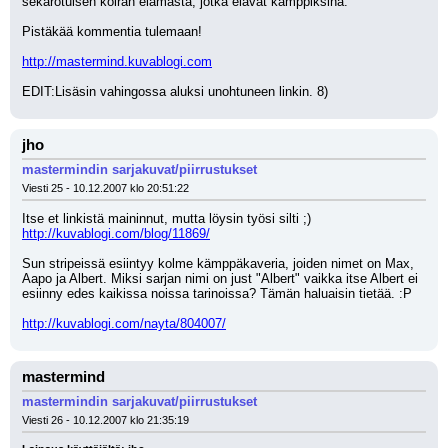
sekarotuisen koiran elämästä, jotka elävät kämppiksinä.
Pistäkää kommentia tulemaan!
http://mastermind.kuvablogi.com
EDIT:Lisäsin vahingossa aluksi unohtuneen linkin. 8)
jho
mastermindin sarjakuvat/piirrustukset
Viesti 25 - 10.12.2007 klo 20:51:22
Itse et linkistä maininnut, mutta löysin työsi silti ;) 
http://kuvablogi.com/blog/11869/
Sun stripeissä esiintyy kolme kämppäkaveria, joiden nimet on Max, 
Aapo ja Albert. Miksi sarjan nimi on just "Albert" vaikka itse Albert ei 
esiinny edes kaikissa noissa tarinoissa? Tämän haluaisin tietää. :P
http://kuvablogi.com/nayta/804007/
mastermind
mastermindin sarjakuvat/piirrustukset
Viesti 26 - 10.12.2007 klo 21:35:19