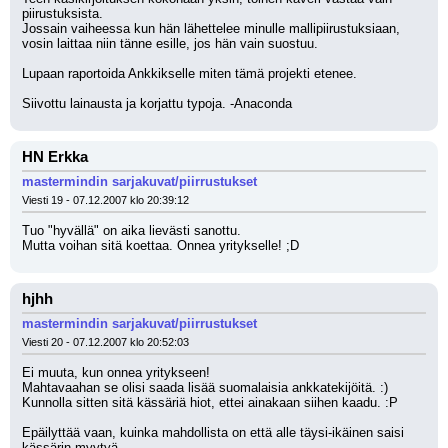
piirustuksista.
Jossain vaiheessa kun hän lähettelee minulle mallipiirustuksiaan, 
vosin laittaa niin tänne esille, jos hän vain suostuu.
Lupaan raportoida Ankkikselle miten tämä projekti etenee.
Siivottu lainausta ja korjattu typoja. -Anaconda
HN Erkka
mastermindin sarjakuvat/piirrustukset
Viesti 19 - 07.12.2007 klo 20:39:12
Tuo "hyvällä" on aika lievästi sanottu.
Mutta voihan sitä koettaa. Onnea yritykselle! ;D
hjhh
mastermindin sarjakuvat/piirrustukset
Viesti 20 - 07.12.2007 klo 20:52:03
Ei muuta, kun onnea yritykseen! 
Mahtavaahan se olisi saada lisää suomalaisia ankkatekijöitä. :)
Kunnolla sitten sitä kässäriä hiot, ettei ainakaan siihen kaadu. :P
Epäilyttää vaan, kuinka mahdollista on että alle täysi-ikäinen saisi 
kässärin myytyä. 