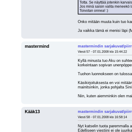
Totta. Se näyttää jotenkin karvai
Jos minä saisin valita meneekö lä
Toivotan onnea! :)
Onko mitään muuta kuin tuo karv
Ja vaikka tämä ei menisi läpi (
mastermind
mastermindin sarjakuvat/piir
Viesti 57 - 07.01.2008 klo 15:44:22
Kyllä minusta tuo Aku on suhtee
korkeintaan sopivan unenpöpperö
Tuohon luonnokseen on tulossa 
Käsikirjoituksesta en voi mitää
mainitsinkin, jonka pohjalta Sini
Niin, kuten aiemminkin olen mai
Kääk13
mastermindin sarjakuvat/piir
Viesti 58 - 07.01.2008 klo 16:58:14
Nyt katselin tuota paremmalla aj
Edelliseen viestiini ei ole juur