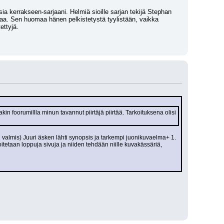
ia kerrakseen-sarjaani. Helmiä sioille sarjan tekijä Stephan 
uvaa. Sen huomaa hänen pelkistetystä tyylistään, vaikka 
ettyjä.
in foorumillla minun tavannut piirtäjä piirtää. Tarkoituksena olisi 
in valmis) Juuri äsken lähti synopsis ja tarkempi juonikuvaelma+ 1. 
itetaan loppuja sivuja ja niiden tehdään niille kuvakässäriä, 