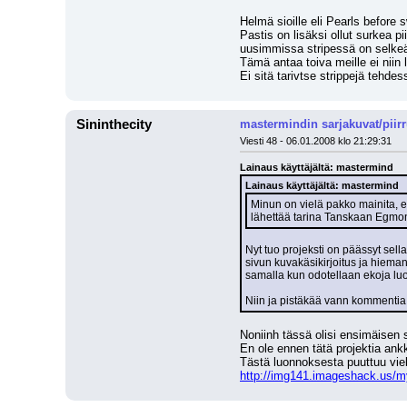
Helmä sioille eli Pearls before 
Pastis on lisäksi ollut surkea 
uusimmissa stripessä on selkeäst
Tämä antaa toiva meille ei niin la
Ei sitä tarivtse strippejä tehd
Sininthecity
mastermindin sarjakuvat/piir
Viesti 48 - 06.01.2008 klo 21:29:31
Lainaus käyttäjältä: mastermind
Lainaus käyttäjältä: mastermind
Minun on vielä pakko mainita, ett
lähettää tarina Tanskaan Egmont
Nyt tuo projeksti on päässyt sella
sivun kuvakäsikirjoitus ja hieman
samalla kun odotellaan ekoja lu
Niin ja pistäkää vann kommentia 
Noniinh tässä olisi ensimäisen 
En ole ennen tätä projektia ankko
Tästä luonnoksesta puuttuu viel
http://img141.imageshack.us/