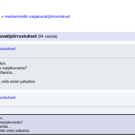
»
mastermindin sarjakuvat/piirrustukset
uvat/piirrustukset
(94 viestiä)
rustukset
kin.
le sarjakuvasta?
larista...
siitä omiin juttuihisi.
rustukset
in.
e sarjakuvasta?
rista...
itä omiin juttuihisi.