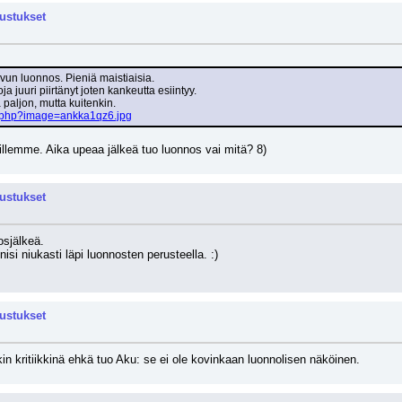
rustukset
vun luonnos. Pieniä maistiaisia.
a juuri piirtänyt joten kankeutta esiintyy.
paljon, mutta kuitenkin.
y.php?image=ankka1qz6.jpg
umillemme. Aika upeaa jälkeä tuo luonnos vai mitä? 8)
rustukset
osjälkeä.
isi niukasti läpi luonnosten perusteella. :)
rustukset
in kritiikkinä ehkä tuo Aku: se ei ole kovinkaan luonnolisen näköinen.