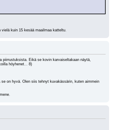
n vielä kuin 15 kesää maailmaa katteltu.
 piirrustuksista. Eikä se kovin karvaiseltakaan näytä, 
oilla höyhenet... 8)
ä se on hyvä. Olen siis tehnyt kuvakässärin, kuten aimmein 
 mene.