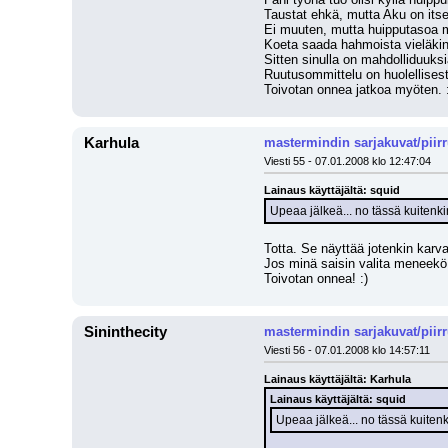
Taustat ehkä, mutta Aku on its
Ei muuten, mutta huipputasoa m
Koeta saada hahmoista vieläki
Sitten sinulla on mahdolliduuksi
Ruutusommittelu on huolellisesti
Toivotan onnea jatkoa myöten. 
Karhula
mastermindin sarjakuvat/piir
Viesti 55 - 07.01.2008 klo 12:47:04
Lainaus käyttäjältä: squid
Upeaa jälkeä... no tässä kuitenki
Totta. Se näyttää jotenkin karv
Jos minä saisin valita meneekö l
Toivotan onnea! :)
Sininthecity
mastermindin sarjakuvat/piir
Viesti 56 - 07.01.2008 klo 14:57:11
Lainaus käyttäjältä: Karhula
Lainaus käyttäjältä: squid
Upeaa jälkeä... no tässä kuitenk