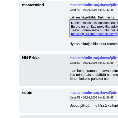
mastermind
mastermindin sarjakuvat/piir
Viesti 49 - 06.01.2008 klo 21:32:48
Lainaus käyttäjältä: Sininthecity
Noniinh tässä olisi ensimäisen si
En ole ennen tätä projektia ankkoj
Tästä luonnoksesta puuttuu vielä 
http://img141.imageshack.us/m
Nyt on piirtäjänikin tullut foor
HN Erkka
mastermindin sarjakuvat/piir
Viesti 50 - 06.01.2008 klo 21:41:58
Ihan kelpo kamaa, sulavaa piirr
Jos minä saisin päättää niin men
Eihän kokeilu pahaksi ole...
squid
mastermindin sarjakuvat/piir
Viesti 51 - 06.01.2008 klo 21:46:45
Upeaa jälkeä... no tässä kuitenk