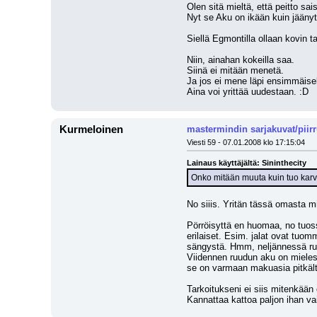
Olen sitä mieltä, että peitto sa
Nyt se Aku on ikään kuin jäänyt
Siellä Egmontilla ollaan kovin ta
Niin, ainahan kokeilla saa.
Siinä ei mitään menetä. 
Ja jos ei mene läpi ensimmäisell
Aina voi yrittää uudestaan. :D
Kurmeloinen
mastermindin sarjakuvat/piir
Viesti 59 - 07.01.2008 klo 17:15:04
Lainaus käyttäjältä: Sininthecity
Onko mitään muuta kuin tuo karvai
No siiis. Yritän tässä omasta mi
Pörröisyttä en huomaa, no tuoss
erilaiset. Esim. jalat ovat tuo
sängystä. Hmm, neljännessä ruud
Viidennen ruudun aku on mielestä
se on varmaan makuasia pitkält
Tarkoitukseni ei siis mitenkään 
Kannattaa kattoa paljon ihan va