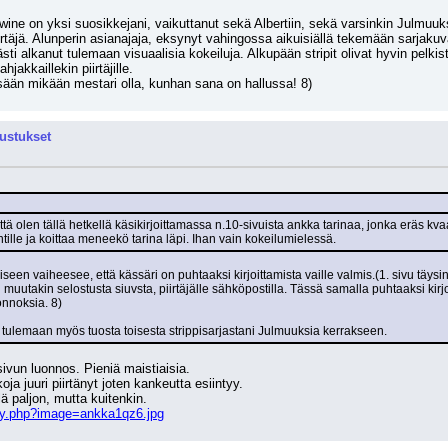
swine on yksi suosikkejani, vaikuttanut sekä Albertiin, sekä varsinkin Julmuuks
piirtäjä. Alunperin asianajaja, eksynyt vahingossa aikuisiällä tekemään sarjak
i alkanut tulemaan visuaalisia kokeiluja. Alkupään stripit olivat hyvin pelkist
hjakkaillekin piirtäjille.
essään mikään mestari olla, kunhan sana on hallussa! 8)
rustukset
ä olen tällä hetkellä käsikirjoittamassa n.10-sivuista ankka tarinaa, jonka eräs kvaak
ille ja koittaa meneekö tarina läpi. Ihan vain kokeilumielessä.
iseen vaiheesee, että kässäri on puhtaaksi kirjoittamista vaille valmis.(1. sivu täys
 muutakin selostusta siuvsta, piirtäjälle sähköpostilla. Tässä samalla puhtaaksi kirjo
onnoksia. 8)
tulemaan myös tuosta toisesta strippisarjastani Julmuuksia kerrakseen.
sivun luonnos. Pieniä maistiaisia.
ja juuri piirtänyt joten kankeutta esiintyy.
ä paljon, mutta kuitenkin.
my.php?image=ankka1qz6.jpg