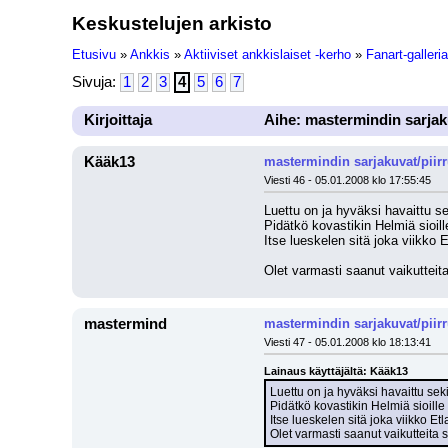
Keskustelujen arkisto
Etusivu
»
Ankkis
»
Aktiiviset ankkislaiset -kerho
»
Fanart-galleria
Sivuja:
1
2
3
4
5
6
7
Kirjoittaja
Aihe: mastermindin sarjak
Kääk13
mastermindin sarjakuvat/piir
Viesti 46 - 05.01.2008 klo 17:55:45
Luettu on ja hyväksi havaittu se
Pidätkö kovastikin Helmiä sioil
Itse lueskelen sitä joka viikko Et
Olet varmasti saanut vaikutteita 
mastermind
mastermindin sarjakuvat/piir
Viesti 47 - 05.01.2008 klo 18:13:41
Lainaus käyttäjältä: Kääk13
Luettu on ja hyväksi havaittu sek
Pidätkö kovastikin Helmiä sioill
Itse lueskelen sitä joka viikko Etla
Olet varmasti saanut vaikutteita si