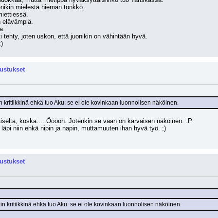
enikin mielestä hieman tönkkö.
iettiessä.
n elävämpiä.
a.
 tehty, joten uskon, että juonikin on vähintään hyvä.
:)
rustukset
n kritiikkinä ehkä tuo Aku: se ei ole kovinkaan luonnolisen näköinen.
aiselta, koska.....Ööööh. Jotenkin se vaan on karvaisen näköinen. :P
äpi niin ehkä nipin ja napin, muttamuuten ihan hyvä työ. ;) 
rustukset
in kritiikkinä ehkä tuo Aku: se ei ole kovinkaan luonnolisen näköinen.