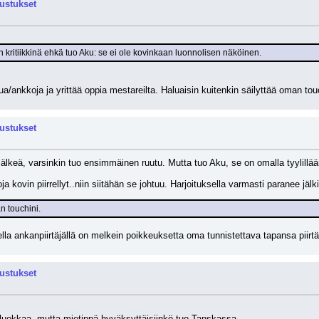
rustukset
n kritiikkinä ehkä tuo Aku: se ei ole kovinkaan luonnolisen näköinen.
/ankkoja ja yrittää oppia mestareilta. Haluaisin kuitenkin säilyttää oman tou
rustukset
 jälkeä, varsinkin tuo ensimmäinen ruutu. Mutta tuo Aku, se on omalla tyylillää
a kovin piirrellyt..niin siitähän se johtuu. Harjoituksella varmasti paranee jälk
n touchini.
ella ankanpiirtäjällä on melkein poikkeuksetta oma tunnistettava tapansa piirtä
rustukset
puluokkaa, mutta mietippä hyväksyttäisiinkö tuo Tanskassa.