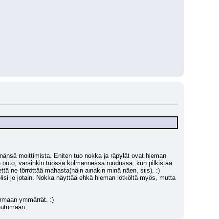
änsä moittimista. Eniten tuo nokka ja räpylät ovat hieman 
 outo, varsinkin tuossa kolmannessa ruudussa, kun pilkistää 
ä ne törröttää mahasta(näin ainakin minä näen, siis). :) 
lisi jo jotain. Nokka näyttää ehkä hieman lötköltä myös, mutta 
varmaan ymmärrät. :)
toutumaan.