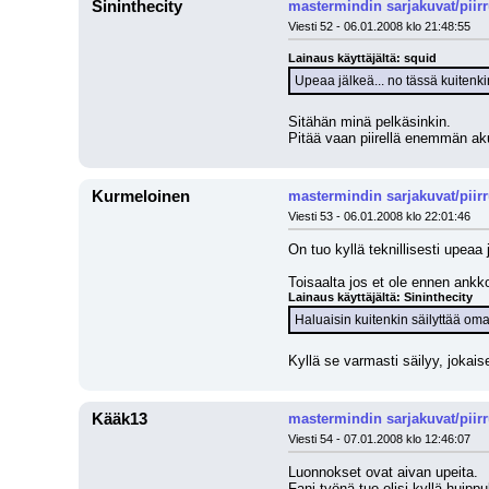
Sininthecity
mastermindin sarjakuvat/piir
Viesti 52 - 06.01.2008 klo 21:48:55
Lainaus käyttäjältä: squid
Upeaa jälkeä... no tässä kuitenki
Sitähän minä pelkäsinkin.
Pitää vaan piirellä enemmän akua
Kurmeloinen
mastermindin sarjakuvat/piir
Viesti 53 - 06.01.2008 klo 22:01:46
On tuo kyllä teknillisesti upeaa
Toisaalta jos et ole ennen ankkoj
Lainaus käyttäjältä: Sininthecity
Haluaisin kuitenkin säilyttää oma
Kyllä se varmasti säilyy, jokais
Kääk13
mastermindin sarjakuvat/piir
Viesti 54 - 07.01.2008 klo 12:46:07
Luonnokset ovat aivan upeita.
Fani työnä tuo olisi kyllä huip