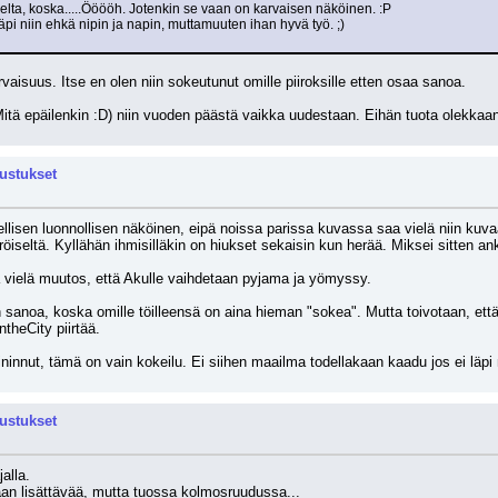
selta, koska.....Ööööh. Jotenkin se vaan on karvaisen näköinen. :P
pi niin ehkä nipin ja napin, muttamuuten ihan hyvä työ. ;) 
aisuus. Itse en olen niin sokeutunut omille piiroksille etten osaa sanoa.
Mitä epäilenkin :D) niin vuoden päästä vaikka uudestaan. Eihän tuota olekkaa
rustukset
llisen luonnollisen näköinen, eipä noissa parissa kuvassa saa vielä niin kuvaa
iseltä. Kyllähän ihmisilläkin on hiukset sekaisin kun herää. Miksei sitten ank
vielä muutos, että Akulle vaihdetaan pyjama ja yömyssy.
n sanoa, koska omille töilleensä on aina hieman "sokea". Mutta toivotaan, ett
ntheCity piirtää.
ninnut, tämä on vain kokeilu. Ei siihen maailma todellakaan kaadu jos ei läpi
rustukset
alla.
ikaan lisättävää, mutta tuossa kolmosruudussa...