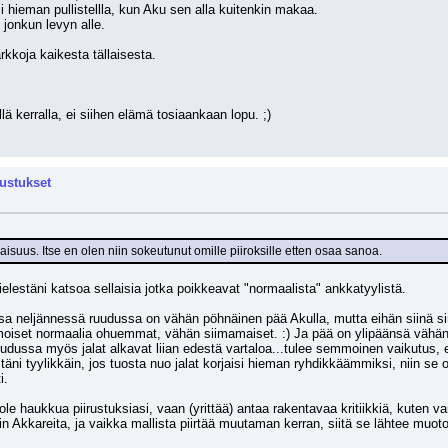
isi hieman pullistellla, kun Aku sen alla kuitenkin makaa.
 jonkun levyn alle.
rkkoja kaikesta tällaisesta.
ä kerralla, ei siihen elämä tosiaankaan lopu. ;)
rustukset
suus. Itse en olen niin sokeutunut omille piiroksille etten osaa sanoa.
elestäni katsoa sellaisia jotka poikkeavat "normaalista" ankkatyylistä.
a neljännessä ruudussa on vähän pöhnäinen pää Akulla, mutta eihän siinä sin
mmoiset normaalia ohuemmat, vähän siimamaiset. :) Ja pää on ylipäänsä vähän
ussa myös jalat alkavat liian edestä vartaloa...tulee semmoinen vaikutus, ett
ni tyylikkäin, jos tuosta nuo jalat korjaisi hieman ryhdikkäämmiksi, niin se o
i.
ole haukkua piirustuksiasi, vaan (yrittää) antaa rakentavaa kritiikkiä, kuten 
in Akkareita, ja vaikka mallista piirtää muutaman kerran, siitä se lähtee muo