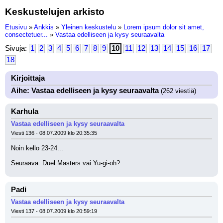
Keskustelujen arkisto
Etusivu
»
Ankkis
»
Yleinen keskustelu
»
Lorem ipsum dolor sit amet,
consectetuer...
»
Vastaa edelliseen ja kysy seuraavalta
Sivuja:
1
2
3
4
5
6
7
8
9
10
11
12
13
14
15
16
17
18
Kirjoittaja
Aihe: Vastaa edelliseen ja kysy seuraavalta
(262 viestiä)
Karhula
Vastaa edelliseen ja kysy seuraavalta
Viesti 136 - 08.07.2009 klo 20:35:35
Noin kello 23-24...
Seuraava: Duel Masters vai Yu-gi-oh?
Padi
Vastaa edelliseen ja kysy seuraavalta
Viesti 137 - 08.07.2009 klo 20:59:19