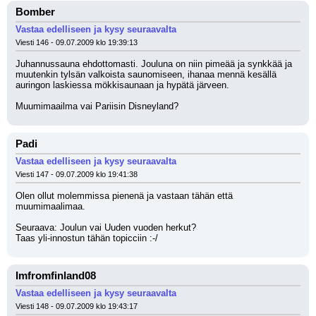
Bomber
Vastaa edelliseen ja kysy seuraavalta
Viesti 146 - 09.07.2009 klo 19:39:13
Juhannussauna ehdottomasti. Jouluna on niin pimeää ja synkkää ja 
muutenkin tylsän valkoista saunomiseen, ihanaa mennä kesällä 
auringon laskiessa mökkisaunaan ja hypätä järveen. 
Muumimaailma vai Pariisin Disneyland?
Padi
Vastaa edelliseen ja kysy seuraavalta
Viesti 147 - 09.07.2009 klo 19:41:38
Olen ollut molemmissa pienenä ja vastaan tähän että 
muumimaalimaa. 
Seuraava: Joulun vai Uuden vuoden herkut?
Taas yli-innostun tähän topicciin :-/
Imfromfinland08
Vastaa edelliseen ja kysy seuraavalta
Viesti 148 - 09.07.2009 klo 19:43:17