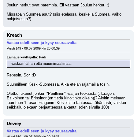
Joulun herkut ovat parempia. Eli vastaan Joulun herkut. :)
Missäpäin Suomea asut? (siis etelässä, keskellä Suomea, vaiko 
pohjoisessa?)
Kreach
Vastaa edelliseen ja kysy seuraavalta
Viesti 149 - 09.07.2009 klo 20:00:39
Lainaus käyttäjältä: Padi
...vastaan tähän että muumimaalimaa.
Repesin. Sori :D
Suunnilleen Keski-Suomessa. Aika etelän rajamailla tosin.
Oletko lukenut jonkun "Perillinen" -sarjan teoksista (: Eragon, 
Esikoinen tai Brinsingr (en tiedä kirjoitinko oikein))? Aloitin meinaan 
juuri tuon 1. osan Eragonin. Kelvollista fantasiaa tähän asti, vaikkei 
seikkailu olekaan perjaatteessa alkanut. (olen sivulla 100)
Dewey
Vastaa edelliseen ja kysy seuraavalta
Viesti 150 - 09.07.2009 klo 20:44:33