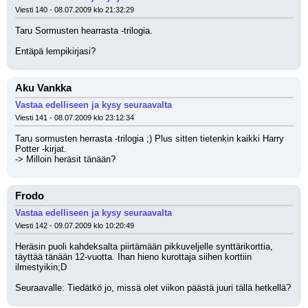
Viesti 140 - 08.07.2009 klo 21:32:29
Taru Sormusten hearrasta -trilogia.
Entäpä lempikirjasi?
Aku Vankka
Vastaa edelliseen ja kysy seuraavalta
Viesti 141 - 08.07.2009 klo 23:12:34
Taru sormusten herrasta -trilogia ;) Plus sitten tietenkin kaikki Harry 
Potter -kirjat.
-> Milloin heräsit tänään?
Frodo
Vastaa edelliseen ja kysy seuraavalta
Viesti 142 - 09.07.2009 klo 10:20:49
Heräsin puoli kahdeksalta piirtämään pikkuveljelle synttärikorttia, 
täyttää tänään 12-vuotta. Ihan hieno kurottaja siihen korttiin 
ilmestyikin;D
Seuraavalle: Tiedätkö jo, missä olet viikon päästä juuri tällä hetkellä?