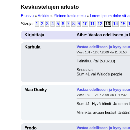
Keskustelujen arkisto
Etusivu
»
Ankkis
»
Yleinen keskustelu
»
Lorem ipsum dolor sit a
Sivuja:
1
2
3
4
5
6
7
8
9
10
11
12
13
14
15
Kirjoittaja
Aihe: Vastaa edelliseen ja
Karhula
Vastaa edelliseen ja kysy seu
Viesti 181 - 12.07.2009 klo 11:08:50
Heinäkuu (tai joulukuu)
Seuraava:
Sum 41 vai Waldo's people
Mac Ducky
Vastaa edelliseen ja kysy seu
Viesti 182 - 12.07.2009 klo 11:17:32
Sum 41. Hyvä bändi. Ja se on 
Mihinkäs aikaan heräsit tänään
Frodo
Vastaa edelliseen ja kysy seu