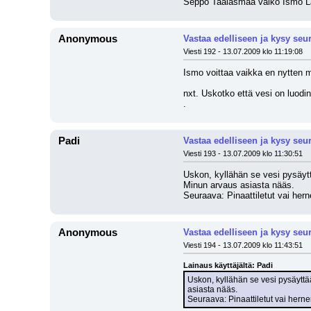
Seppo Taalasmaa vaiko Ismo La
Anonymous
Vastaa edelliseen ja kysy seu
Viesti 192 - 13.07.2009 klo 11:19:08
Ismo voittaa vaikka en nytten m
nxt. Uskotko että vesi on luodi
.
Padi
Vastaa edelliseen ja kysy seu
Viesti 193 - 13.07.2009 klo 11:30:51
Uskon, kyllähän se vesi pysäyttä
Minun arvaus asiasta nääs.
Seuraava: Pinaattiletut vai her
Anonymous
Vastaa edelliseen ja kysy seu
Viesti 194 - 13.07.2009 klo 11:43:51
Lainaus käyttäjältä: Padi
Uskon, kyllähän se vesi pysäyttää
asiasta nääs.
Seuraava: Pinaattiletut vai hern