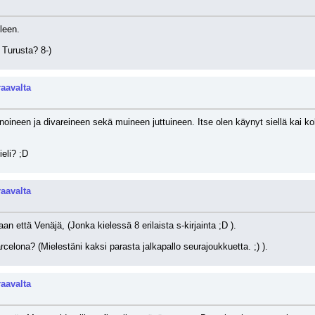
leen. 
 Turusta? 8-)
raavalta
noineen ja divareineen sekä muineen juttuineen. Itse olen käynyt siellä kai ko
eli? ;D
raavalta
an että Venäjä, (Jonka kielessä 8 erilaista s-kirjainta ;D ).
celona? (Mielestäni kaksi parasta jalkapallo seurajoukkuetta. ;) ).
raavalta