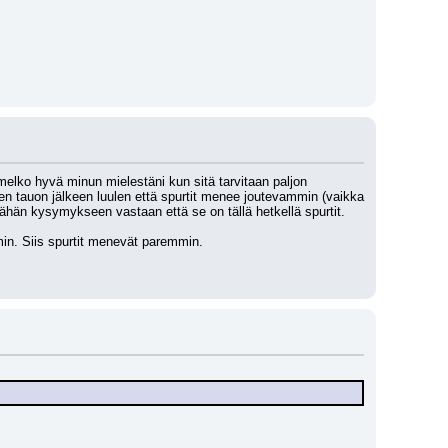
melko hyvä minun mielestäni kun sitä tarvitaan paljon 
n tauon jälkeen luulen että spurtit menee joutevammin (vaikka 
hän kysymykseen vastaan että se on tällä hetkellä spurtit. 
min. Siis spurtit menevät paremmin.