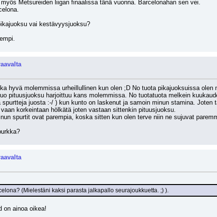
 myös Metsureiden liigan finaalissa tänä vuonna. Barcelonahan sen vei.
celona.
pikajuoksu vai kestävyysjuoksu?
rempi.
raavalta
 aika hyvä molemmissa urheillullinen kun olen ;D No tuota pikajuoksuissa olen 
Tuo pituusjuoksu harjoittuu kans molemmissa. No tuotatuota melkein kuukaude
purtteja juosta :-/ ) kun kunto on laskenut ja samoin minun stamina. Joten tä
 vaan korkeintaan hölkätä joten vastaan sittenkin pituusjuoksu. 
inun spurtit ovat parempia, koska sitten kun olen terve niin ne sujuvat parem
purkka?
raavalta
lona? (Mielestäni kaksi parasta jalkapallo seurajoukkuetta. ;) ).
d on ainoa oikea!