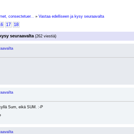
met, consectetuer...
»
Vastaa edelliseen ja kysy seuraavalta
16
17
18
 kysy seuraavalta
(262 viestiä)
raavalta
raavalta
kyllä Sum, eikä SUM. :-P 
?
raavalta