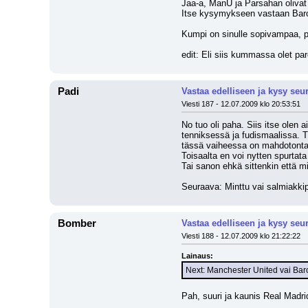
Jaa-a, ManU ja Parsahan olivat
Itse kysymykseen vastaan Bar
Kumpi on sinulle sopivampaa, 
edit: Eli siis kummassa olet pa
Padi
Vastaa edelliseen ja kysy seu
Viesti 187 - 12.07.2009 klo 20:53:51
No tuo oli paha. Siis itse olen
tenniksessä ja fudismaalissa. 
tässä vaiheessa on mahdotonta s
Toisaalta en voi nytten spurtata
Tai sanon ehkä sittenkin että m
Seuraava: Minttu vai salmiakki
Bomber
Vastaa edelliseen ja kysy seu
Viesti 188 - 12.07.2009 klo 21:22:22
Lainaus:
Next: Manchester United vai Barce
Pah, suuri ja kaunis Real Madri