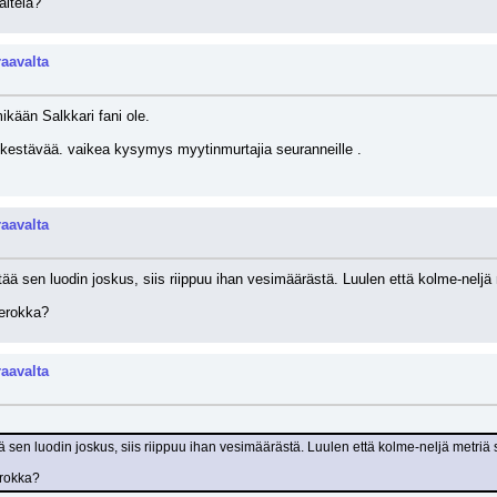
itela?
raavalta
ikään Salkkari fani ole.
nkestävää. vaikea kysymys myytinmurtajia seuranneille .
raavalta
ä sen luodin joskus, siis riippuu ihan vesimäärästä. Luulen että kolme-neljä m
nerokka?
raavalta
 sen luodin joskus, siis riippuu ihan vesimäärästä. Luulen että kolme-neljä metriä s
erokka?