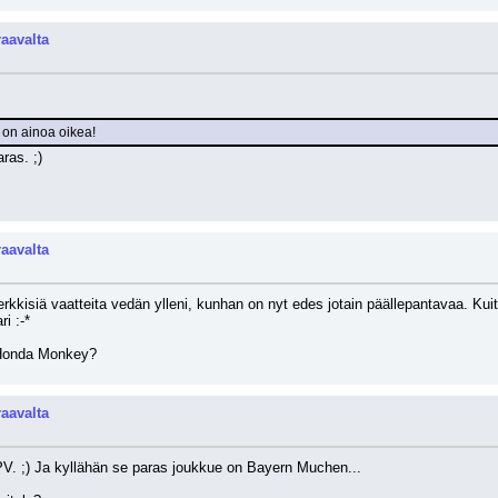
raavalta
 on ainoa oikea!
ras. ;) 
raavalta
rkkisiä vaatteita vedän ylleni, kunhan on nyt edes jotain päällepantavaa. Kuite
i :-* 
 Honda Monkey?
raavalta
PV. ;) Ja kyllähän se paras joukkue on Bayern Muchen...