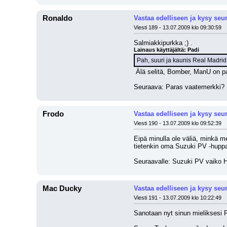
Ronaldo
Vastaa edelliseen ja kysy seu
Viesti 189 - 13.07.2009 klo 09:30:59
Salmiakkipurkka ;) .
Lainaus käyttäjältä: Padi
Pah, suuri ja kaunis Real Madrid
 Älä selitä, Bomber, ManU on pa
Seuraava: Paras vaatemerkki?
Frodo
Vastaa edelliseen ja kysy seu
Viesti 190 - 13.07.2009 klo 09:52:39
Eipä minulla ole väliä, minkä me
tietenkin oma Suzuki PV -huppar
Seuraavalle: Suzuki PV vaiko
Mac Ducky
Vastaa edelliseen ja kysy seu
Viesti 191 - 13.07.2009 klo 10:22:49
Sanotaan nyt sinun mieliksesi 