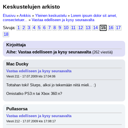
Keskustelujen arkisto
Etusivu
»
Ankkis
»
Yleinen keskustelu
»
Lorem ipsum dolor sit amet,
consectetuer...
»
Vastaa edelliseen ja kysy seuraavalta
Sivuja:
1
2
3
4
5
6
7
8
9
10
11
12
13
14
15
16
17
18
Kirjoittaja
Aihe: Vastaa edelliseen ja kysy seuraavalta
(262 viestiä)
Mac Ducky
Vastaa edelliseen ja kysy seuraavalta
Viesti 211 - 17.07.2009 klo 17:04:06
Tottahan toki! Slurps, alkoi jo tekemään niitä mieli... :) 
Omistatko PS3:n tai Xbox 360:n?
Pullasorsa
Vastaa edelliseen ja kysy seuraavalta
Viesti 212 - 17.07.2009 klo 17:08:17