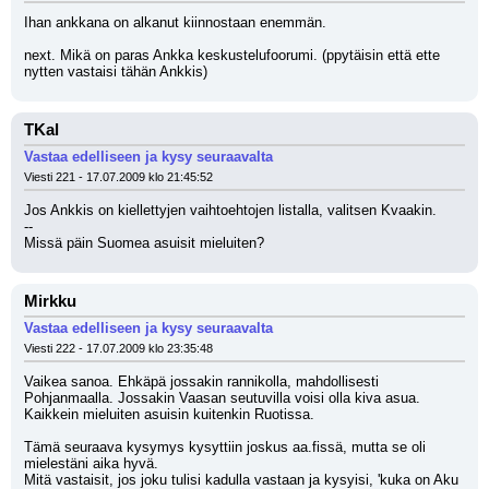
Ihan ankkana on alkanut kiinnostaan enemmän.
next. Mikä on paras Ankka keskustelufoorumi. (ppytäisin että ette 
nytten vastaisi tähän Ankkis)
TKal
Vastaa edelliseen ja kysy seuraavalta
Viesti 221 - 17.07.2009 klo 21:45:52
Jos Ankkis on kiellettyjen vaihtoehtojen listalla, valitsen Kvaakin.
--
Missä päin Suomea asuisit mieluiten?
Mirkku
Vastaa edelliseen ja kysy seuraavalta
Viesti 222 - 17.07.2009 klo 23:35:48
Vaikea sanoa. Ehkäpä jossakin rannikolla, mahdollisesti 
Pohjanmaalla. Jossakin Vaasan seutuvilla voisi olla kiva asua. 
Kaikkein mieluiten asuisin kuitenkin Ruotissa.
Tämä seuraava kysymys kysyttiin joskus aa.fissä, mutta se oli 
mielestäni aika hyvä.
Mitä vastaisit, jos joku tulisi kadulla vastaan ja kysyisi, 'kuka on Aku 