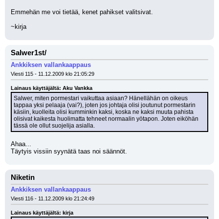
Emmehän me voi tietää, kenet pahikset valitsivat.
~kirja
Salwer1st/
Ankkiksen vallankaappaus
Viesti 115 - 11.12.2009 klo 21:05:29
Lainaus käyttäjältä: Aku Vankka
Salwer, miten pormestari vaikuttaa asiaan? Hänellähän on oikeus 
tappaa yksi pelaaja (vai?), joten jos johtaja olisi joutunut pormestarin 
käsiin, kuolleita olisi kumminkin kaksi, koska ne kaksi muuta pahista 
olisivat kaikesta huolimatta tehneet normaalin yötapon. Joten eiköhän 
tässä ole ollut suojelija asialla.
Ahaa...
Täytyis vissiin syynätä taas noi säännöt.
Niketin
Ankkiksen vallankaappaus
Viesti 116 - 11.12.2009 klo 21:24:49
Lainaus käyttäjältä: kirja