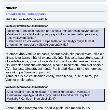
Niketin
Ankkiksen vallankaappaus
Viesti 113 - 11.12.2009 klo 19:18:42
Lainaus käyttäjältä: akkaridekkari
Hetkinen? Epäilet minua sen perusteella, että äänestin päivän lopulla 
Vankkaa? Tästä lähtienkö pitää pysyä tiukasti enemmistön peesissä, 
jotta välttyy epäilyiltä? 
Tähänkään en voi vastata. Kaipa tästä lähtien täytyy pysyä tiukasti 
enemmintön peesissä välttyäkseen epäilyiltä?
Huomaa: 
Jos
 Vankka on pahis, saatat hyvin olla pahiskaveri, sillä olit 
ainoa, joka äänesti häntä ekana päivänä. Toisaalta katsottuna saatat 
olla edelläkävijä, joka hoksasi Vankan pahikseuden ensimmäisenä. 
On kuitenkin todennäköisempää, ainakin mielestäni, että olet sopinut 
AV:n kanssa äänestäväsi häntä. Pahistaktiikkana tämä on nerokas, 
varsinkin jos Vankka tippuu nyt.
Tämä ei siis ole varsinainen epäily, vaan teoria, ja se ei toimi, jos 
Vankka ei ole pahis.
Lainaus käyttäjältä: akkaridekkari
Kirja, yritätkö hypätä kelkkaani? Eilen et kohdistanut Vankkaan 
ainuttakaan epäilyjä. Mistäs nyt yhtäkkiä kaivoit vankat syytteet 
Vankalle? Kenties minun viestistäni?
Vähän turhaa tuommoinen. Kaikilla pitäisi olla mahdollisuus 