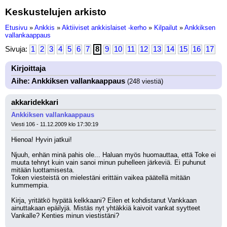
Keskustelujen arkisto
Etusivu
»
Ankkis
»
Aktiiviset ankkislaiset -kerho
»
Kilpailut
»
Ankkiksen
vallankaappaus
Sivuja:
1
2
3
4
5
6
7
8
9
10
11
12
13
14
15
16
17
Kirjoittaja
Aihe: Ankkiksen vallankaappaus
(248 viestiä)
akkaridekkari
Ankkiksen vallankaappaus
Viesti 106 - 11.12.2009 klo 17:30:19
Hienoa! Hyvin jatkui!
Njuuh, enhän minä pahis ole... Haluan myös huomauttaa, että Toke ei 
muuta tehnyt kuin vain sanoi minun puhelleen järkeviä. Ei puhunut 
mitään luottamisesta.
Token viesteistä on mielestäni erittäin vaikea päätellä mitään 
kummempia.
Kirja, yritätkö hypätä kelkkaani? Eilen et kohdistanut Vankkaan 
ainuttakaan epäilyjä. Mistäs nyt yhtäkkiä kaivoit vankat syytteet 
Vankalle? Kenties minun viestistäni?