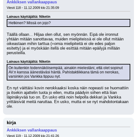
Ankkiksen vallankaappaus
Viesti 118 - 11.12.2009 klo 21:35:09
Lainaus käyttäjältä: Niketin
Hetkinen? Missä on jojo?
Täällä ollaan... Hiljaa olen ollut, sen myönnän. Eipä ole irronnut 
yhtään mitään sanottavaa, muiden mielipiteissä ei ole ollut mitään 
oikeastaan mihin tarttua (=omia mielipiteitä ei ole edes paljon 
esitetty) ja ei myöskään itellä ole esittää mitään epäilyjä millään 
perusteilla.
Lainaus käyttäjältä: Niketin
On kuitenkin todennäköisempää, ainakin mielestäni, että olet sopinut 
AV:n kanssa äänestäväsi häntä. Pahistaktiikkana tämä on nerokas, 
varsinkin jos Vankka tippuu nyt.
En nyt väittäisi kovin nerokkaaksi koska näin nopeasti se huomattiin 
ja itsekin ajattelin tuota jo eilen, mutta päädyin siihen että liian 
läpinäkyvää tuo on. En usko että noin helpolla dekkari ja Vankka 
yrittäisivät meitä naruttaa. En usko, mutta ei se nyt mahdotontakaan 
ole.
kirja
Ankkiksen vallankaappaus
Viesti 119 - 11.12.2009 klo 21:41:26