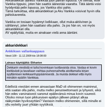
Akkaridekkari äänesti Vankkaa juuri päivän lopussa. Oli selvää, ettei 
Vankka tippuisi, joten hän saattoi äänestää vaaratta. Tätä ääntä voisi 
hyödyntää pelin lopussa, jos Vankka olisi pahis.
Tämä tarkoittaa, että akkaridekkari ja Aku Vankka voisivat hyvin olla 
pahiskavereita.
Vankka on tosiaan hypännyt kelkkaan, ollut muka-aktiivinen ja 
sählännyt, joten hän saattaisi olla pahis. Ja jos hän on, voi myös 
akkaridekkari olla.
AV epäilyttää, mutta en ainakaan vielä anna ääntäni.
akkaridekkari
Ankkiksen vallankaappaus
Viesti 109 - 11.12.2009 klo 18:08:00
Lainaus käyttäjältä: Eltharion
Dekkarin viestistä ei tullut kovinkaan luottavaista oloa. Vastaa ei kovin 
kieltävästi ja tavallaan vaihtaa puheenaihetta aloittamalla kirjan 
syyttämisen kelkkaanhyppäämisestä. Ja muista dekkari että myös 
minäkin epäilin Vankkaa.
Edellistä viestiäni ennen ainoastaan MaD oli ohimennen maininnut, 
että saatan olla pahis, mutta melko perusteettomasti ja lyhyesti, eikä 
hän edes varsinaisesti sanonut epäilevänsä minua kovin suuresti. 
Olisiko minun tuon pikkuruisen epäilyn jälkeen pitänyt alkaa 
rääkymään hyvikseyttäni? Vastasin melko ohimennen, sillä minulle ei 
oltu esitetty juuri yhtään syytöksiä. 