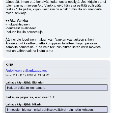
äänestää, ilman että keksivät liudan 
uusia
 epäilyjä. Jos kirjalle sattui 
tulemaan nyt mieleen Aku Vankka, eikö hän saa esittää epäilyjään 
täällä? Sitä paitsi, kirjan viestissä oli ainakin minulta ohi menneitä 
hyviä seikkoja.
++Aku Vankka
-muka-aktiivinen
-neutraalit mielipiteet
-haluan kuulla perusteluja
Ääni ei ole lopullinen, haluan vain Vankan vastauksen siihen.
Älkääkä nyt käsittäkö, että komppaan tahalteen kirjan perässä 
samoilla perusteilla. Kirja vain teki niin pitkän listan AV:n mokista, 
että on vähän vaikea lisätä uutta.
kirja
Ankkiksen vallankaappaus
Viesti 114 - 11.12.2009 klo 21:04:22
Lainaus käyttäjältä: Eltharion
Haluan tietää miten reagoit.
Järkevää paljastaa, eikö vaan? :D
Lainaus käyttäjältä: Niketin
Ihmettelen hieman, miksi pahikset valitsivat noin riskin kohteen.