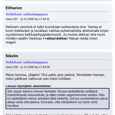
Eltharion
Ankkiksen vallankaappaus
Viesti 107 - 11.12.2009 klo 17:44:11
Dekkarin viestistä ei tullut kovinkaan luottavaista oloa. Vastaa ei 
kovin kieltävästi ja tavallaan vaihtaa puheenaihetta aloittamalla kirjan 
syyttämisen kelkkaanhyppäämisestä. Ja muista dekkari että myös 
minäkin epäilin Vankkaa.
++akkaridekkari
 Haluan tietää miten 
reagoit.
Niketin
Ankkiksen vallankaappaus
Viesti 108 - 11.12.2009 klo 17:53:30
Hieno homma, ylläpito! Yksi pahis pois pelistä. Ihmettelen hieman, 
miksi pahikset valitsivat noin riskin kohteen.
Lainaus käyttäjältä: akkaridekkari
Sen sijaan ääneni menee Vankalle. Alussa epäilyttävää selittelyä 
mahdollisesta vaisuudesta, ja sitten melko aggressiivinen aloitus. Hän 
on epäilyttävin minun silmääni tällä hetkellä, nyt kun ensimmäinen päivä 
alkaa vasta olla takana. Korostan, että mielipiteeni voi hyvin vielä 
muuttua.