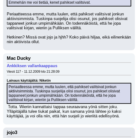
Emmehän me voi tietää, kenet pahikset valitsivat.
Periaatteessa emme, mutta luulen, että pahikset valitsivat jonkun 
aktiivisimmista. Tuskinpa suojelija olisi osunut, jos pahikset olisivat 
tappaneet jonkun umpimähkään. On todennäköistä, että he jopa 
valitsivat kirjan, wieriin ja Pulliksen väliltä.
Hetkinen? Missä ovat jojo ja hjhh? Koko päivä hiljaa, eikä eilinenkään 
niin aktiivista ollut.
Mac Ducky
Ankkiksen vallankaappaus
Viesti 117 - 11.12.2009 klo 21:28:09
Lainaus käyttäjältä: Niketin
Periaatteessa emme, mutta luulen, että pahikset valitsivat jonkun 
aktiivisimmista. Tuskinpa suojelija olisi osunut, jos pahikset olisivat 
tappaneet jonkun umpimähkään. On todennäköistä, että he jopa 
valitsivat kirjan, wieriin ja Pulliksen väliltä.
 Totta. Wieriin kannattaisi tappaa seuraavana yönä sitten joku. 
Ylläpitäjällä tulee tiukat paikat, kun samana yönä lähtee jo kaksi 
käyttäjää, ja voi olla niin, että hän suojeli jo wieriitä edellisyönä.
jojo3