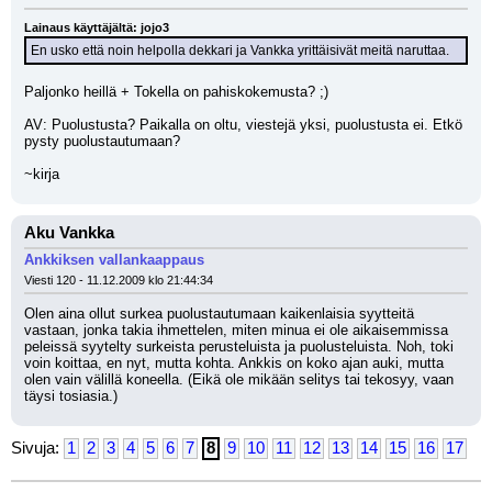
Lainaus käyttäjältä: jojo3
En usko että noin helpolla dekkari ja Vankka yrittäisivät meitä naruttaa.
Paljonko heillä + Tokella on pahiskokemusta? ;)
AV: Puolustusta? Paikalla on oltu, viestejä yksi, puolustusta ei. Etkö 
pysty puolustautumaan?
~kirja
Aku Vankka
Ankkiksen vallankaappaus
Viesti 120 - 11.12.2009 klo 21:44:34
Olen aina ollut surkea puolustautumaan kaikenlaisia syytteitä 
vastaan, jonka takia ihmettelen, miten minua ei ole aikaisemmissa 
peleissä syytelty surkeista perusteluista ja puolusteluista. Noh, toki 
voin koittaa, en nyt, mutta kohta. Ankkis on koko ajan auki, mutta 
olen vain välillä koneella. (Eikä ole mikään selitys tai tekosyy, vaan 
täysi tosiasia.)
Sivuja:
1
2
3
4
5
6
7
8
9
10
11
12
13
14
15
16
17