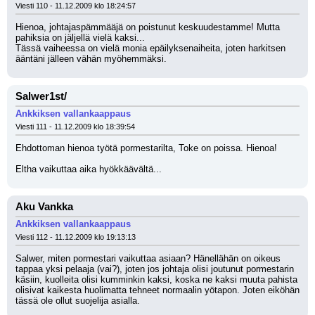
Viesti 110 - 11.12.2009 klo 18:24:57
Hienoa, johtajaspämmääjä on poistunut keskuudestamme! Mutta 
pahiksia on jäljellä vielä kaksi...
Tässä vaiheessa on vielä monia epäilyksenaiheita, joten harkitsen 
ääntäni jälleen vähän myöhemmäksi.
Salwer1st/
Ankkiksen vallankaappaus
Viesti 111 - 11.12.2009 klo 18:39:54
Ehdottoman hienoa työtä pormestarilta, Toke on poissa. Hienoa!
Eltha vaikuttaa aika hyökkäävältä...
Aku Vankka
Ankkiksen vallankaappaus
Viesti 112 - 11.12.2009 klo 19:13:13
Salwer, miten pormestari vaikuttaa asiaan? Hänellähän on oikeus 
tappaa yksi pelaaja (vai?), joten jos johtaja olisi joutunut pormestarin 
käsiin, kuolleita olisi kumminkin kaksi, koska ne kaksi muuta pahista 
olisivat kaikesta huolimatta tehneet normaalin yötapon. Joten eiköhän 
tässä ole ollut suojelija asialla.