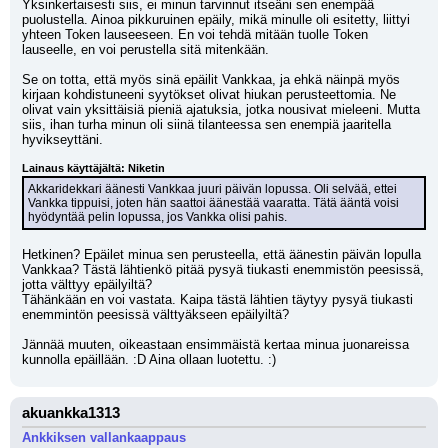
Yksinkertaisesti siis, ei minun tarvinnut itseäni sen enempää 
puolustella. Ainoa pikkuruinen epäily, mikä minulle oli esitetty, liittyi 
yhteen Token lauseeseen. En voi tehdä mitään tuolle Token 
lauseelle, en voi perustella sitä mitenkään.
Se on totta, että myös sinä epäilit Vankkaa, ja ehkä näinpä myös 
kirjaan kohdistuneeni syytökset olivat hiukan perusteettomia. Ne 
olivat vain yksittäisiä pieniä ajatuksia, jotka nousivat mieleeni. Mutta 
siis, ihan turha minun oli siinä tilanteessa sen enempiä jaaritella 
hyvikseyttäni. 
Lainaus käyttäjältä: Niketin
Akkaridekkari äänesti Vankkaa juuri päivän lopussa. Oli selvää, ettei 
Vankka tippuisi, joten hän saattoi äänestää vaaratta. Tätä ääntä voisi 
hyödyntää pelin lopussa, jos Vankka olisi pahis.
Hetkinen? Epäilet minua sen perusteella, että äänestin päivän lopulla 
Vankkaa? Tästä lähtienkö pitää pysyä tiukasti enemmistön peesissä, 
jotta välttyy epäilyiltä? 
Tähänkään en voi vastata. Kaipa tästä lähtien täytyy pysyä tiukasti 
enemmintön peesissä välttyäkseen epäilyiltä?
Jännää muuten, oikeastaan ensimmäistä kertaa minua juonareissa 
kunnolla epäillään. :D Aina ollaan luotettu. :)
akuankka1313
Ankkiksen vallankaappaus