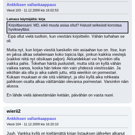
Ankkiksen vallankaappaus
Viesti 103 - 11.12.2009 klo 16:02:53
Lainaus käyttäjältä: kirja
Kirjoittaessani: MD, eikö muuta asiaa ollut? Halusit selkeästi korostaa 
hyvikseyttäsi.
 Eipä ollut vielä tuolloin, kun viestiäni kirjoittelin. Vähän turhahan se 
oli.
Mutta nyt, kun kirjan viestiä lueskelin niin asiaahan tuo on. Itse, kun 
en jaksa alkaa selailemaan koko topicia läpi, jonkun kaikkia viestejä 
(vaikkei niitä nyt olisikaan paljon). Akkaridekkari voi hyvinkin olla 
vaikka pahis. Tokehan häntä puolusteli, mutta sitä on kyllä vähän 
vaikea sanoa, koska hän tekee niin vain yhdessä viestissään. Ja 
eiköhän ala olla jo aika saletti juttu, että wieriikin on pormestari. 
Kukaan muukaan ei ole sitä väittänyt, ja olisi kyllä aika rohkeata 
pahiksen osalta alkaa väittämään olevansa pormestari. Varsinkin näin 
alussa.
En lähde vielä äänestämään ketään, päivähän on vasta nuori.
wierii2
Ankkiksen vallankaappaus
Viesti 104 - 11.12.2009 klo 16:20:10
Juuh, Vankka kyllä on kieltämättä kirjan listauksen jälke4en alkanut 