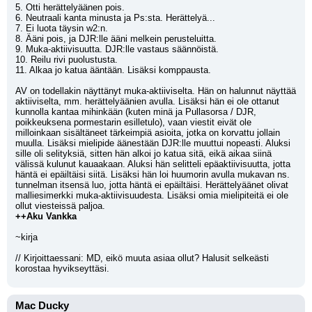
5. Otti herättelyäänen pois.
6. Neutraali kanta minusta ja Ps:sta. Herättelyä...
7. Ei luota täysin w2:n.
8. Ääni pois, ja DJR:lle ääni melkein perusteluitta.
9. Muka-aktiivisuutta. DJR:lle vastaus säännöistä.
10. Reilu rivi puolustusta.
11. Alkaa jo katua ääntään. Lisäksi komppausta.
AV on todellakin näyttänyt muka-aktiiviselta. Hän on halunnut näyttää 
aktiiviselta, mm. herättelyäänien avulla. Lisäksi hän ei ole ottanut 
kunnolla kantaa mihinkään (kuten minä ja Pullasorsa / DJR, 
poikkeuksena pormestarin esilletulo), vaan viestit eivät ole 
milloinkaan sisältäneet tärkeimpiä asioita, jotka on korvattu jollain 
muulla. Lisäksi mielipide äänestään DJR:lle muuttui nopeasti. Aluksi 
sille oli selityksiä, sitten hän alkoi jo katua sitä, eikä aikaa siinä 
välissä kulunut kauaakaan. Aluksi hän selitteli epäaktiivisuutta, jotta 
häntä ei epäiltäisi siitä. Lisäksi hän loi huumorin avulla mukavan ns. 
tunnelman itsensä luo, jotta häntä ei epäiltäisi. Herättelyäänet olivat 
malliesimerkki muka-aktiivisuudesta. Lisäksi omia mielipiteitä ei ole 
ollut viesteissä paljoa.
++Aku Vankka
~kirja
// Kirjoittaessani: MD, eikö muuta asiaa ollut? Halusit selkeästi 
korostaa hyvikseyttäsi.
Mac Ducky