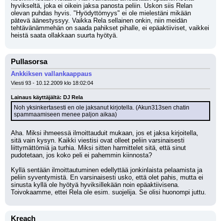
hyvikseltä, joka ei oikein jaksa panosta peliin. Uskon siis Relan 
olevan puhdas hyvis. "Hyödyttömyys" ei ole mielestäni mikään 
pätevä äänestyssyy. Vaikka Rela sellainen onkin, niin meidän 
tehtävänämmehän on saada pahikset pihalle, ei epäaktiiviset, vaikkei 
heistä saata ollakkaan suurta hyötyä.
Pullasorsa
Ankkiksen vallankaappaus
Viesti 93 - 10.12.2009 klo 18:02:04
Lainaus käyttäjältä: DJ Rela
Noh yksinkertasesti en ole jaksanut kirjotella. (Akun313sen chatin 
spammaamiseen menee paljon aikaa)
Aha. Miksi ihmeessä ilmoittauduit mukaan, jos et jaksa kirjoitella, 
sitä vain kysyn. Kaikki viestisi ovat olleet peliin varsinaisesti 
liittymättömiä ja turhia. Miksi sitten harmittelet sitä, että sinut 
pudotetaan, jos koko peli ei pahemmin kiinnosta? 
Kyllä sentään ilmoittautuminen edellyttää jonkinlaista pelaamista ja 
peliin syventymistä. En varsinaisesti usko, että olet pahis, mutta ei 
sinusta kyllä ole hyötyä hyviksillekään noin epäaktiivisena. 
Toivokaamme, ettei Rela ole esim. suojelija. Se olisi huonompi juttu.
Kreach