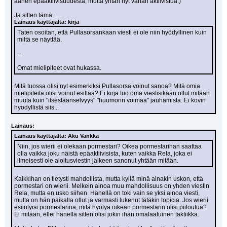
äänen epäaktiivisuudesta, mutta yritän nyt vähän aktiivistua.)
Ja sitten tämä:
Lainaus käyttäjältä: kirja
Täten osoitan, että Pullasorsankaan viesti ei ole niin hyödyllinen kuin 
miltä se näyttää.
--
Omat mielipiteet ovat hukassa.
Mitä tuossa olisi nyt esimerkiksi Pullasorsa voinut sanoa? Mitä omia 
mielipiteitä olisi voinut esittää? Ei kirja tuo oma viestisikään ollut mitään 
muuta kuin "itsestäänselvyys" "huumorin voimaa" jauhamista. Ei kovin 
hyödyllistä siis...
Lainaus:
Lainaus käyttäjältä: Aku Vankka
Niin, jos wierii ei olekaan pormestari? Oikea pormestarihan saattaa 
olla vaikka joku näistä epäaktiivisista, kuten vaikka Rela, joka ei 
ilmeisesti ole aloitusviestin jälkeen sanonut yhtään mitään.
Kaikkihan on tietysti mahdollista, mutta kyllä minä ainakin uskon, että 
pormestari on wierii. Melkein ainoa muu mahdollisuus on yhden viestin 
Rela, mutta en usko siihen. Hänellä on toki vain se yksi ainoa viesti, 
mutta on hän paikalla ollut ja varmasti lukenut tätäkin topicia. Jos wierii 
esiintyisi pormestarina, mitä hyötyä oikean pormestarin olisi piiloutua? 
Ei mitään, ellei hänellä sitten olisi jokin ihan omalaatuinen taktiikka.