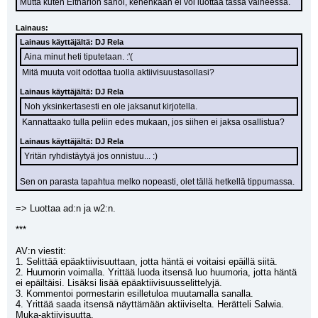
Mutta kuten Eltharion sanoi, kehenkään ei voi luottaa tässä vaiheessa.
Lainaus:
Lainaus käyttäjältä: DJ Rela
Aina minut heti tiputetaan. :'(
 Mitä muuta voit odottaa tuolla aktiivisuustasollasi?
Lainaus käyttäjältä: DJ Rela
Noh yksinkertasesti en ole jaksanut kirjotella.
 Kannattaako tulla peliin edes mukaan, jos siihen ei jaksa osallistua?
Lainaus käyttäjältä: DJ Rela
Yritän ryhdistäytyä jos onnistuu... :)
Sen on parasta tapahtua melko nopeasti, olet tällä hetkellä tippumassa.
=> Luottaa ad:n ja w2:n.
***
AV:n viestit:
1. Selittää epäaktiivisuuttaan, jotta häntä ei voitaisi epäillä siitä.
2. Huumorin voimalla. Yrittää luoda itsensä luo huumoria, jotta häntä 
ei epäiltäisi. Lisäksi lisää epäaktiivisuusselittelyjä.
3. Kommentoi pormestarin esilletuloa muutamalla sanalla.
4. Yrittää saada itsensä näyttämään aktiiviselta. Herätteli Salwia. 
Muka-aktiivisuutta.