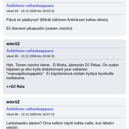
Ankkiksen vallankaappaus
Viesti 94 - 10.12.2009 klo 18:03:22
Päivä on päättynyt! (Mikäli tulkitsen Ankkiksen kelloa oikein). 
Eli iltaviesti pikapuoliin (uuteen viestiin).
wierii2
Ankkiksen vallankaappaus
Viesti 95 - 10.12.2009 klo 18:06:33
Hah. Toinen viestini tänne. :D Mutta, äänestän DJ Relaa. On oudon 
hiljainen ja olisi kyllä ehdottomasti juuri sellainen 
"massapiiloutujapahis". Ei käytännössä mitään hyötyä hyviksille 
tuollaisena. 
++DJ Rela
wierii2
Ankkiksen vallankaappaus
Viesti 96 - 10.12.2009 klo 18:07:13
Lasketaanko ääneni? Oma kelloni näytti kahta vaille, kun lähetin 
viestin.