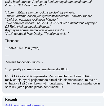
Kului hetki, kunnes Ankkiksen keskustelupalstan alalaitaan tuli 
ilmoitus: "DJ Rela, bannattu."
"Hmm... Miten saamme roolin selville?" kysyi kirja.
"Tunkeudumme hänen yksityisviestilaatikkoon", hihkaisi wierii2. 
"Siellä on varmasti rooliviesti hänelle."
Toke näpytteli koodia: 32-52-GG-K2-S5 *Olet tunkeutunut käyttäjän 
DJ Rela yksityisviestilaatikkoon.*
Käyttäjien sormet hamuilivat oikeaa viestiä... 
"Ärh!" huudahti Mac Ducky. "Tavallinen tavis." 
Tippuneet:
1. päivä - DJ Rela (tavis)
----
Yönimiä tännepäin, kiitos :)
1. yö päättyy viimeistään lauantaina klo 18.00.
PS: Älkää välittäkö ingamesta. Perusideanhan mukaan mitään 
rooliviestejä nyt ei perjaattessa pitäisi olla olemassakaan, mutta se 
oli hauska lisä (ja en keksinyt muutakaan, miten voisitte saada roolin 
selville), joten päätin pistää sen tuonne :D
Kreach
Ankkiksen vallankaappaus