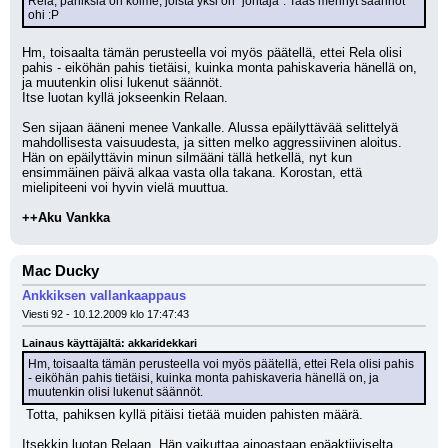
Rela, pahiksia on kolme, joista yksi on ''johtaja''. Taas mennyt säännöt 
ohi :P
Hm, toisaalta tämän perusteella voi myös päätellä, ettei Rela olisi 
pahis - eiköhän pahis tietäisi, kuinka monta pahiskaveria hänellä on, 
ja muutenkin olisi lukenut säännöt. 
Itse luotan kyllä jokseenkin Relaan.
Sen sijaan ääneni menee Vankalle. Alussa epäilyttävää selittelyä 
mahdollisesta vaisuudesta, ja sitten melko aggressiivinen aloitus. 
Hän on epäilyttävin minun silmääni tällä hetkellä, nyt kun 
ensimmäinen päivä alkaa vasta olla takana. Korostan, että 
mielipiteeni voi hyvin vielä muuttua.
++Aku Vankka
Mac Ducky
Ankkiksen vallankaappaus
Viesti 92 - 10.12.2009 klo 17:47:43
Lainaus käyttäjältä: akkaridekkari
Hm, toisaalta tämän perusteella voi myös päätellä, ettei Rela olisi pahis 
- eiköhän pahis tietäisi, kuinka monta pahiskaveria hänellä on, ja 
muutenkin olisi lukenut säännöt.
 Totta, pahiksen kyllä pitäisi tietää muiden pahisten määrä. 
Itsekkin luotan Relaan. Hän vaikuttaa ainoastaan epäaktiiviselta 