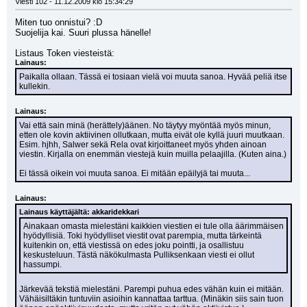
Viesti 102 - 11.12.2009 klo 15:34:29
Miten tuo onnistui? :D
Suojelija kai. Suuri plussa hänelle!
Listaus Token viesteistä:
Lainaus:
Paikalla ollaan. Tässä ei tosiaan vielä voi muuta sanoa. Hyvää peliä itse 
kullekin.
Lainaus:
Vai että sain minä (herättely)äänen. No täytyy myöntää myös minun, 
etten ole kovin aktiivinen ollutkaan, mutta eivät ole kyllä juuri muutkaan. 
Esim. hjhh, Salwer sekä Rela ovat kirjoittaneet myös yhden ainoan 
viestin. Kirjalla on enemmän viestejä kuin muilla pelaajilla. (Kuten aina.)
Ei tässä oikein voi muuta sanoa. Ei mitään epäilyjä tai muuta...
Lainaus:
Lainaus käyttäjältä: akkaridekkari
Ainakaan omasta mielestäni kaikkien viestien ei tule olla äärimmäisen 
hyödyllisiä. Toki hyödylliset viestit ovat parempia, mutta tärkeintä 
kuitenkin on, että viestissä on edes joku pointti, ja osallistuu 
keskusteluun. Tästä näkökulmasta Pulliksenkaan viesti ei ollut 
hassumpi.
Järkevää tekstiä mielestäni. Parempi puhua edes vähän kuin ei mitään. 
Vähäisiltäkin tuntuviin asioihin kannattaa tarttua. (Minäkin siis sain tuon 