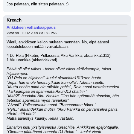
Jos pelataan, niin sitten pelataan. :)
Kreach
Ankkiksen vallankaappaus
Viesti 99 - 10.12.2009 klo 18:21:56
Wierii, ankkiksen kellon mukaan mennään. No, eipä äänesi 
lopputulokseen mitään vaikutakaan.
4 DJ Rela (Niketin, Pullasorsa, Aku Vankka, akuankka1313)
1 Aku Vankka (akkaridekkari)
Päivä oli ollut vilkas - toiset olivat olleet aktiivisempia, toiset 
hiljaisempia.
"DJ Rela on hiljainen!" kuului akuankka1313:sen huuto.
"Jeps, hän ei ole herännytkään kunnolla", Niketin sepitti.
"Mutta enhän minä ole mikään pahis", Rela sanoi vastalauseeksi. 
"Tärkeämpää on spämmata Akun313 chattiin."
"Mitä?!" huudahti Aku Vankka. "Jos hän spämmää sinnekin, hän 
tietenkin spämmää myös tännekin!"
"Aivan!", Pullasorsakin sanoi. "Bannaamme hänet."
"Pyh.." akkaridekkari mutisi. "Aku Vankka on päivänselvä pahis, 
ettekö sitä näe?"
Mutta äänestys kääntyi Relaa vastaan.
Eltharion pisti yksityisviestiä Kreachille, Ankkiksen epäjohtajalle. 
"Olemme päättäneet bannata DJ Relan." - kuului viesti.