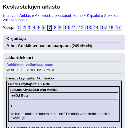
Keskustelujen arkisto
Etusivu
»
Ankkis
»
Aktiiviset ankkislaiset -kerho
»
Kilpailut
»
Ankkiksen
vallankaappaus
Sivuja:
1
2
3
4
5
6
7
8
9
10
11
12
13
14
15
16
17
Kirjoittaja
Aihe: Ankkiksen vallankaappaus
(248 viestiä)
akkaridekkari
Ankkiksen vallankaappaus
Viesti 91 - 10.12.2009 klo 17:29:28
Lainaus käyttäjältä: Aku Vankka
Lainaus käyttäjältä: DJ Rela
Lainaus käyttäjältä: Aku Vankka
++DJ Rela
:'( 
No kukas muka se toinen pahis on? En minä vaan tiedä ja tuskin 
tekään. ;D