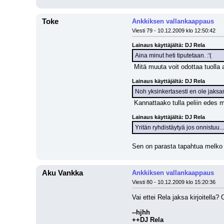
Toke
Ankkiksen vallankaappaus
Viesti 79 - 10.12.2009 klo 12:50:42
Lainaus käyttäjältä: DJ Rela
Aina minut heti tiputetaan. :'(
 Mitä muuta voit odottaa tuolla 
Lainaus käyttäjältä: DJ Rela
Noh yksinkertasesti en ole jaksanu
 Kannattaako tulla peliin edes 
Lainaus käyttäjältä: DJ Rela
Yritän ryhdistäytyä jos onnistuu...
Sen on parasta tapahtua melko n
Aku Vankka
Ankkiksen vallankaappaus
Viesti 80 - 10.12.2009 klo 15:20:36
Vai ettei Rela jaksa kirjoitella
--hjhh
++DJ Rela