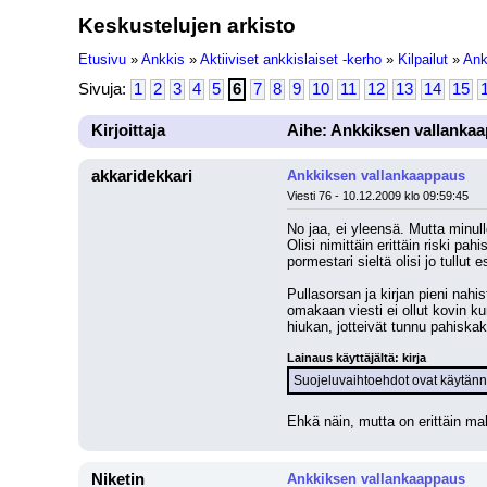
Keskustelujen arkisto
Etusivu
»
Ankkis
»
Aktiiviset ankkislaiset -kerho
»
Kilpailut
»
Ank
Sivuja:
1
2
3
4
5
6
7
8
9
10
11
12
13
14
15
Kirjoittaja
Aihe: Ankkiksen vallanka
akkaridekkari
Ankkiksen vallankaappaus
Viesti 76 - 10.12.2009 klo 09:59:45
No jaa, ei yleensä. Mutta minul
Olisi nimittäin erittäin riski pa
pormestari sieltä olisi jo tullut es
Pullasorsan ja kirjan pieni nah
omakaan viesti ei ollut kovin ku
hiukan, jotteivät tunnu pahiska
Lainaus käyttäjältä: kirja
Suojeluvaihtoehdot ovat käytänn
Ehkä näin, mutta on erittäin ma
Niketin
Ankkiksen vallankaappaus