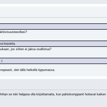
aktiivisuustasollasi?
t kirjotella.
mukaan, jos siihen ei jaksa osallistua?
 :)
opeasti, olet tällä hetkellä tippumassa.
? Onhan se toki helppoa olla kirjoittamatta, kun pahiskumppanit hoitavat kaike