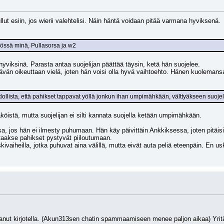
ullut esiin, jos wierii valehtelisi. Näin häntä voidaan pitää varmana hyviksenä.
össä minä, Pullasorsa ja w2
 hyviksinä. Parasta antaa suojelijan päättää täysin, ketä hän suojelee. 
ävän oikeuttaan vielä, joten hän voisi olla hyvä vaihtoehto. Hänen kuolemansa 
ollista, että pahikset tappavat yöllä jonkun ihan umpimähkään, välttyäkseen suojeli
köistä, mutta suojelijan ei silti kannata suojella ketään umpimähkään.
a, jos hän ei ilmesty puhumaan. Hän käy päivittäin Ankkiksessa, joten pitäisi
en taakse pahikset pystyvät piiloutumaan.
skivaiheilla, jotka puhuvat aina välillä, mutta eivät auta peliä eteenpäin. En us
anut kirjotella. (Akun313sen chatin spammaamiseen menee paljon aikaa) Yritän