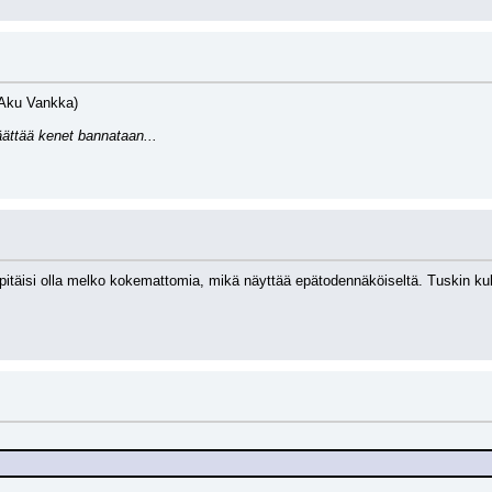
 Aku Vankka)
äättää kenet bannataan...
pitäisi olla melko kokemattomia, mikä näyttää epätodennäköiseltä. Tuskin kuk