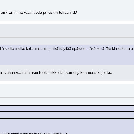
on? En minä vaan tiedä ja tuskin tekään. ;D
itäisi olla melko kokemattomia, mikä näyttää epätodennäköiseltä. Tuskin kukaan pah
in vähän väärällä asenteella liikkeillä, kun ei jaksa edes kirjoittaa.