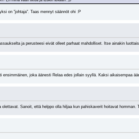
n? En minä vaan tiedä ja tuskin tekään. ;D
yksi on ''johtaja''. Taas mennyt säännöt ohi :P
aukselta ja perusteesi eivät olleet parhaat mahdolliset. Itse ainakin luottais
i ensimmäinen, joka äänesti Relaa edes jollain syyllä. Kaksi aikaisempaa äänt
a olettavat. Sanoit, että helppo olla hiljaa kun pahiskaverit hoitavat homman.