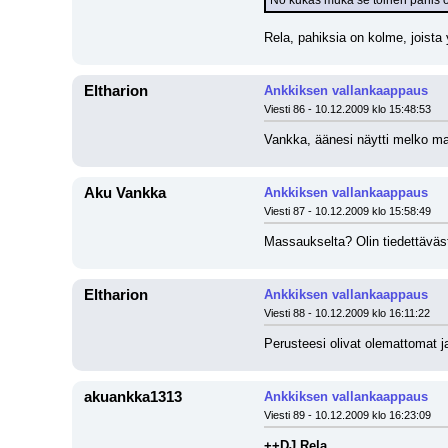
No kukas muka se toinen pahis o
Rela, pahiksia on kolme, joista 
Eltharion
Ankkiksen vallankaappaus
Viesti 86 - 10.12.2009 klo 15:48:53
Vankka, äänesi näytti melko mass
Aku Vankka
Ankkiksen vallankaappaus
Viesti 87 - 10.12.2009 klo 15:58:49
Massaukselta? Olin tiedettäväst
Eltharion
Ankkiksen vallankaappaus
Viesti 88 - 10.12.2009 klo 16:11:22
Perusteesi olivat olemattomat j
akuankka1313
Ankkiksen vallankaappaus
Viesti 89 - 10.12.2009 klo 16:23:09
++DJ Rela