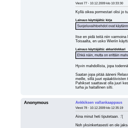
Viesti 77 - 10.12.2009 klo 10:33:30
Kyllä oikea pormestari olisi jo t
Lainaus käyttäjältä: kirja
Suojeluvaihtoehdot ovat käytänn
Itse en pidä teitä niin varmoina
Toisaalta, en usko Wieriin käytt
Lainaus käyttäjältä: akkaridekkari
Ehkä näin, mutta on erittäin mahd
Hyvin mahdollista, jopa todennä
Saatan jopa pitää ääneni Relass
meille, sillä juuri epäaktiivist
Pahikset saattavat olla juuri ke
turha ja haitallinen silti.
Anonymous
Ankkiksen vallankaappaus
Viesti 78 - 10.12.2009 klo 12:35:19
Aina minut heti tiputetaan. :'( 
Noh yksinkertasesti en ole jaks