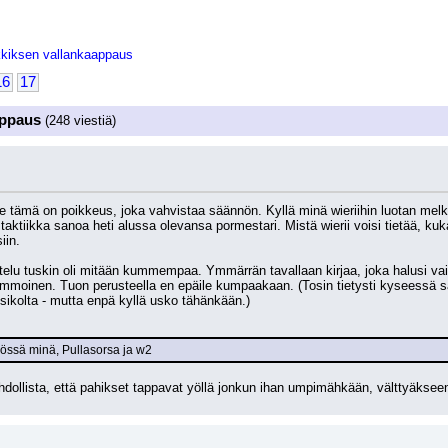
kiksen vallankaappaus
16
17
appaus
(248 viestiä)
le tämä on poikkeus, joka vahvistaa säännön. Kyllä minä wieriihin luotan melke
histaktiikka sanoa heti alussa olevansa pormestari. Mistä wierii voisi tietää, ku
iin.
istelu tuskin oli mitään kummempaa. Ymmärrän tavallaan kirjaa, joka halusi vai
mmoinen. Tuon perusteella en epäile kumpaakaan. (Tosin tietysti kyseessä saatta
ksikolta - mutta enpä kyllä usko tähänkään.)
össä minä, Pullasorsa ja w2
hdollista, että pahikset tappavat yöllä jonkun ihan umpimähkään, välttyäkseen 