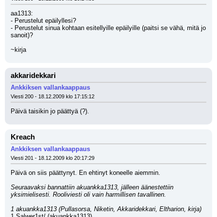
aa1313:
- Perustelut epäilyllesi?
- Perustelut sinua kohtaan esitellyille epäilyille (paitsi se vähä, mitä jo 
sanoit)?
~kirja
akkaridekkari
Ankkiksen vallankaappaus
Viesti 200 - 18.12.2009 klo 17:15:12
Päivä taisikin jo päättyä (?).
Kreach
Ankkiksen vallankaappaus
Viesti 201 - 18.12.2009 klo 20:17:29
Päivä on siis päättynyt. En ehtinyt koneelle aiemmin.
Seuraavaksi bannattiin akuankka1313, jälleen äänestettiin 
yksimielisesti. Rooliviesti oli vain harmillisen tavallinen.
1 akuankka1313 (Pullasorsa, Niketin, Akkaridekkari, Eltharion, kirja)
1 Salwer1st/ (akuankka1313)