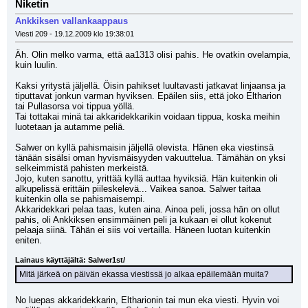
Niketin
Ankkiksen vallankaappaus
Viesti 209 - 19.12.2009 klo 19:38:01
Äh. Olin melko varma, että aa1313 olisi pahis. He ovatkin ovelampia, 
kuin luulin.
Kaksi yritystä jäljellä. Öisin pahikset luultavasti jatkavat linjaansa ja 
tiputtavat jonkun varman hyviksen. Epäilen siis, että joko Eltharion 
tai Pullasorsa voi tippua yöllä.
Tai tottakai minä tai akkaridekkarikin voidaan tippua, koska meihin 
luotetaan ja autamme peliä.
Salwer on kyllä pahismaisin jäljellä olevista. Hänen eka viestinsä 
tänään sisälsi oman hyvismäisyyden vakuuttelua. Tämähän on yksi 
selkeimmistä pahisten merkeistä.
Jojo, kuten sanottu, yrittää kyllä auttaa hyviksiä. Hän kuitenkin oli 
alkupelissä erittäin piileskelevä... Vaikea sanoa. Salwer taitaa 
kuitenkin olla se pahismaisempi.
Akkaridekkari pelaa taas, kuten aina. Ainoa peli, jossa hän on ollut 
pahis, oli Ankkiksen ensimmäinen peli ja kukaan ei ollut kokenut 
pelaaja siinä. Tähän ei siis voi vertailla. Häneen luotan kuitenkin 
eniten.
Lainaus käyttäjältä: Salwer1st/
Mitä järkeä on päivän ekassa viestissä jo alkaa epäilemään muita?
No luepas akkaridekkarin, Eltharionin tai mun eka viesti. Hyvin voi 