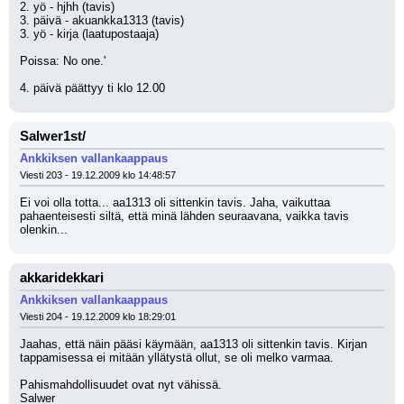
2. yö - hjhh (tavis)
3. päivä - akuankka1313 (tavis)
3. yö - kirja (laatupostaaja)
Poissa: No one.'
4. päivä päättyy ti klo 12.00
Salwer1st/
Ankkiksen vallankaappaus
Viesti 203 - 19.12.2009 klo 14:48:57
Ei voi olla totta... aa1313 oli sittenkin tavis. Jaha, vaikuttaa 
pahaenteisesti siltä, että minä lähden seuraavana, vaikka tavis 
olenkin...
akkaridekkari
Ankkiksen vallankaappaus
Viesti 204 - 19.12.2009 klo 18:29:01
Jaahas, että näin pääsi käymään, aa1313 oli sittenkin tavis. Kirjan 
tappamisessa ei mitään yllätystä ollut, se oli melko varmaa.
Pahismahdollisuudet ovat nyt vähissä.
Salwer