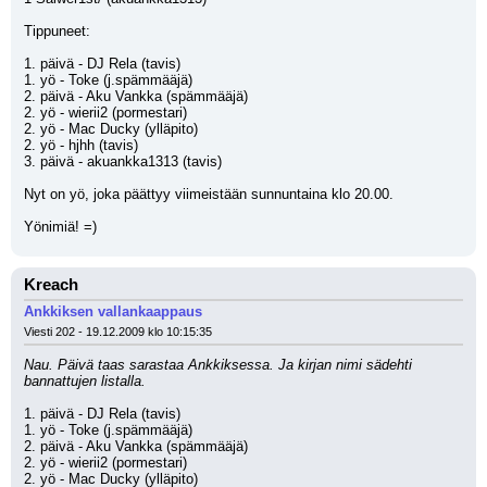
Tippuneet:
1. päivä - DJ Rela (tavis)
1. yö - Toke (j.spämmääjä)
2. päivä - Aku Vankka (spämmääjä)
2. yö - wierii2 (pormestari)
2. yö - Mac Ducky (ylläpito)
2. yö - hjhh (tavis)
3. päivä - akuankka1313 (tavis)
Nyt on yö, joka päättyy viimeistään sunnuntaina klo 20.00.
Yönimiä! =)
Kreach
Ankkiksen vallankaappaus
Viesti 202 - 19.12.2009 klo 10:15:35
Nau. Päivä taas sarastaa Ankkiksessa. Ja kirjan nimi sädehti 
bannattujen listalla.
1. päivä - DJ Rela (tavis)
1. yö - Toke (j.spämmääjä)
2. päivä - Aku Vankka (spämmääjä)
2. yö - wierii2 (pormestari)
2. yö - Mac Ducky (ylläpito)