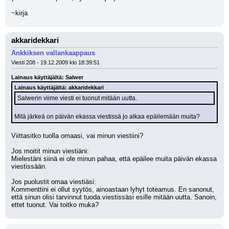
~kirja
akkaridekkari
Ankkiksen vallankaappaus
Viesti 208 - 19.12.2009 klo 18:39:51
Lainaus käyttäjältä: Salwer
Lainaus käyttäjältä: akkaridekkari
Salwerin viime viesti ei tuonut mitään uutta.
Mitä järkeä on päivän ekassa viestissä jo alkaa epäilemään muita?
Viittasitko tuolla omaasi, vai minun viestiini?
Jos moitit minun viestiäni:
Mielestäni siinä ei ole minun pahaa, että epäilee muita päivän ekassa 
viestissään.
Jos puolustit omaa viestiäsi:
Kommenttini ei ollut syytös, ainoastaan lyhyt toteamus. En sanonut, 
että sinun olisi tarvinnut tuoda viestissäsi esille mitään uutta. Sanoin, 
ettet tuonut. Vai toitko muka?