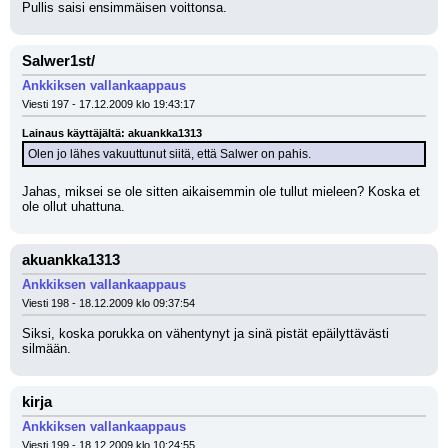
Pullis saisi ensimmäisen voittonsa.
Salwer1st/
Ankkiksen vallankaappaus
Viesti 197 - 17.12.2009 klo 19:43:17
Lainaus käyttäjältä: akuankka1313
Olen jo lähes vakuuttunut siitä, että Salwer on pahis.
Jahas, miksei se ole sitten aikaisemmin ole tullut mieleen? Koska et 
ole ollut uhattuna.
akuankka1313
Ankkiksen vallankaappaus
Viesti 198 - 18.12.2009 klo 09:37:54
Siksi, koska porukka on vähentynyt ja sinä pistät epäilyttävästi 
silmään.
kirja
Ankkiksen vallankaappaus
Viesti 199 - 18.12.2009 klo 10:24:55