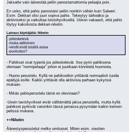
Jaksatte vain äänestää peliin panostamattomia pelaajia pois. 
En usko, että pahis panostaisi peliin noinkin vähän kuin Salweri. 
Esim. Dekkari olisi juuri sopiva pahis. Tekeytyy tärkeäksi ja 
aktiiviseksi ja vaikuttaa loistohyvikseltä. Uskon vakaasti, että pahis 
löytyy kaksikosta dekkari-niketin. 
Lainaus käyttäjältä: Niketin
-piileskelevä
-muka-aktiivinen
-viestit eivät sisällä asiaa
-puolustus?
- Pahikset ovat typeriä jos piileskelevät. Itse pyrin pahiksena 
olemaan "normipelaaja" johon ei juurikaan kiinnitetä huomiota. 
- Huono perustelu. Kyllä ne pahiksetkin yrittävät normaalisti tuoda 
epäilyjä esille. Kaikki yrittävät olla aktiivisia parhaan kykynsä 
mukaan.
- Mikäs pahisperustelu tämä on olevinaan?
-Usein tavishyvikset eivät välttämättä jaksa perustella, mutta kyllä 
pahikset pyrkivät varsinkin tässä jamassa pysymään kaikin keinoin 
pelissä mukana. 
++Niketin
Äänestysperustelut melko omituiset. Miten esim. viestien 