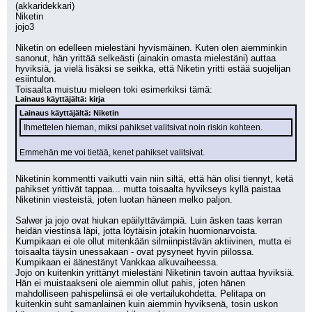
(akkaridekkari)
Niketin
jojo3
Niketin on edelleen mielestäni hyvismäinen. Kuten olen aiemminkin 
sanonut, hän yrittää selkeästi (ainakin omasta mielestäni) auttaa 
hyviksiä, ja vielä lisäksi se seikka, että Niketin yritti estää suojelijan 
esiintulon.
Toisaalta muistuu mieleen toki esimerkiksi tämä:
Lainaus käyttäjältä: kirja
Lainaus käyttäjältä: Niketin
Ihmettelen hieman, miksi pahikset valitsivat noin riskin kohteen.
Emmehän me voi tietää, kenet pahikset valitsivat.
Niketinin kommentti vaikutti vain niin siltä, että hän olisi tiennyt, ketä 
pahikset yrittivät tappaa... mutta toisaalta hyvikseys kyllä paistaa 
Niketinin viesteistä, joten luotan häneen melko paljon. 
Salwer ja jojo ovat hiukan epäilyttävämpiä. Luin äsken taas kerran 
heidän viestinsä läpi, jotta löytäisin jotakin huomionarvoista. 
Kumpikaan ei ole ollut mitenkään silmiinpistävän aktiivinen, mutta ei 
toisaalta täysin unessakaan - ovat pysyneet hyvin piilossa. 
Kumpikaan ei äänestänyt Vankkaa alkuvaiheessa. 
Jojo on kuitenkin yrittänyt mielestäni Niketinin tavoin auttaa hyviksiä. 
Hän ei muistaakseni ole aiemmin ollut pahis, joten hänen 
mahdolliseen pahispeliinsä ei ole vertailukohdetta. Pelitapa on 
kuitenkin suht samanlainen kuin aiemmin hyviksenä, tosin uskon 