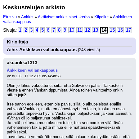
Keskustelujen arkisto
Etusivu
»
Ankkis
»
Aktiiviset ankkislaiset -kerho
»
Kilpailut
»
Ankkiksen
vallankaappaus
Sivuja:
1
2
3
4
5
6
7
8
9
10
11
12
13
14
15
16
17
Kirjoittaja
Aihe: Ankkiksen vallankaappaus
(248 viestiä)
akuankka1313
Ankkiksen vallankaappaus
Viesti 196 - 17.12.2009 klo 14:48:53
Olen jo lähes vakuuttunut siitä, että Salwer on pahis. Tarkastelin 
viestejä ennen Vankan tippumista. Ainoa toinen vaihtoehto onkin 
sitten jojo3.
Itse sanon edelleen, etten ole pahis, sillä jo alkupeleissä epäilin 
vahvasti Vankkaa, mutta en äänestänyt sen takia, koska en osaa 
perustella tarpeeksi hyvin. Vasta kirjan paljastuksen jälkeen äänestin, 
AV:han oli jo paljastunut pahikseksi.
Ja mitä pelitavan muutokseeni tulee, tein sen porukan yllättävän 
vähenemisen takia, jotta minua ei leimattaisi epäaktiiviseksi eli 
pahikseksi.
Toivottavasti ymmärrätte minua, sillä haluan koko sydämestäni, että 