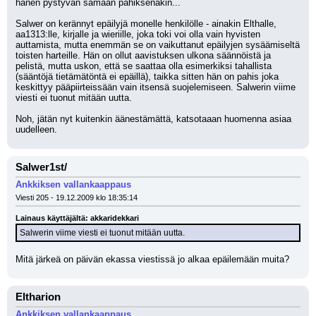
hänen pystyvän samaan pahiksenakin... 
Salwer on kerännyt epäilyjä monelle henkilölle - ainakin Elthalle, 
aa1313:lle, kirjalle ja wieriille, joka toki voi olla vain hyvisten 
auttamista, mutta enemmän se on vaikuttanut epäilyjen sysäämiseltä 
toisten harteille. Hän on ollut aavistuksen ulkona säännöistä ja 
pelistä, mutta uskon, että se saattaa olla esimerkiksi tahallista 
(sääntöjä tietämätöntä ei epäillä), taikka sitten hän on pahis joka 
keskittyy pääpiirteissään vain itsensä suojelemiseen. Salwerin viime 
viesti ei tuonut mitään uutta. 
Noh, jätän nyt kuitenkin äänestämättä, katsotaaan huomenna asiaa 
uudelleen.
Salwer1st/
Ankkiksen vallankaappaus
Viesti 205 - 19.12.2009 klo 18:35:14
Lainaus käyttäjältä: akkaridekkari
Salwerin viime viesti ei tuonut mitään uutta.
Mitä järkeä on päivän ekassa viestissä jo alkaa epäilemään muita?
Eltharion
Ankkiksen vallankaappaus