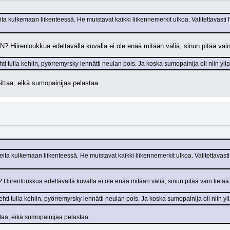
eita kulkemaan liikenteessä. He muistavat kaikki liikennemerkit ulkoa. Valitettavasti 
enloukkua edeltävällä kuvalla ei ole enää mitään väliä, sinun pitää vain tiet
ti tulla kehiin, pyörremyrsky lennätti neulan pois. Ja koska sumopainija oli niin y
ittaa, eikä sumopainijaa pelastaa.
reita kulkemaan liikenteessä. He muistavat kaikki liikennemerkit ulkoa. Valitettavasti
nloukkua edeltävällä kuvalla ei ole enää mitään väliä, sinun pitää vain tietää esi
hti tulla kehiin, pyörremyrsky lennätti neulan pois. Ja koska sumopainija oli niin 
ttaa, eikä sumopainijaa pelastaa.