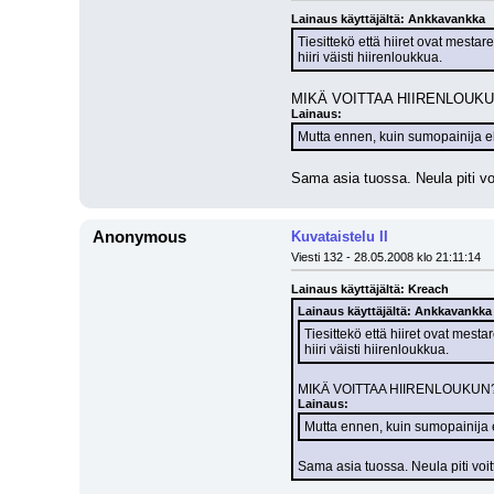
Lainaus käyttäjältä: Ankkavankka
Tiesittekö että hiiret ovat mestar
hiiri väisti hiirenloukkua.
MIKÄ VOITTAA HIIRENLOUKUN? Hiir
Lainaus:
Mutta ennen, kuin sumopainija eh
Sama asia tuossa. Neula piti vo
Anonymous
Kuvataistelu II
Viesti 132 - 28.05.2008 klo 21:11:14
Lainaus käyttäjältä: Kreach
Lainaus käyttäjältä: Ankkavankka
Tiesittekö että hiiret ovat mesta
hiiri väisti hiirenloukkua.
MIKÄ VOITTAA HIIRENLOUKUN? Hiire
Lainaus:
Mutta ennen, kuin sumopainija e
Sama asia tuossa. Neula piti voi