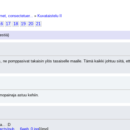
met, consectetuer...
»
Kuvataistelu II
16
17
18
19
20
21
estiä)
 ne pomppasivat takaisin ylös tasaiselle maalle. Tämä kaikki johtuu siitä, ett
mopainaja astuu kehiin.
a... :D
ects/pub ... 6web_0.jpg
[/img]