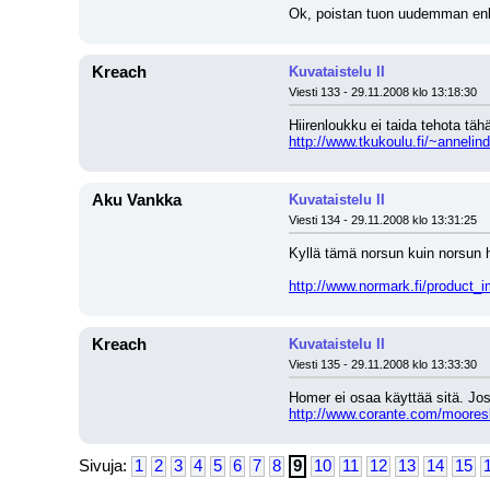
Ok, poistan tuon uudemman enk
Kreach
Kuvataistelu II
Viesti 133 - 29.11.2008 klo 13:18:30
Hiirenloukku ei taida tehota tähä
http://www.tkukoulu.fi/~annelind/
Aku Vankka
Kuvataistelu II
Viesti 134 - 29.11.2008 klo 13:31:25
Kyllä tämä norsun kuin norsun hi
http://www.normark.fi/product_
Kreach
Kuvataistelu II
Viesti 135 - 29.11.2008 klo 13:33:30
Homer ei osaa käyttää sitä. Jos
http://www.corante.com/mooreslo
Sivuja:
1
2
3
4
5
6
7
8
9
10
11
12
13
14
15