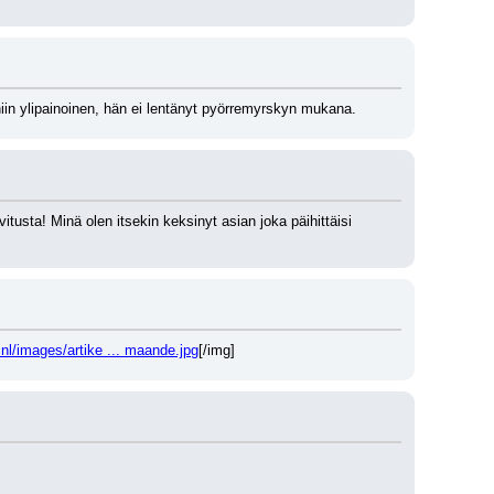
niin ylipainoinen, hän ei lentänyt pyörremyrskyn mukana.
tusta! Minä olen itsekin keksinyt asian joka päihittäisi 
nl/images/artike ... maande.jpg
[/img]