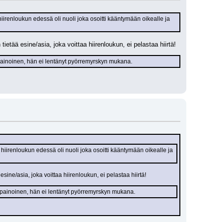
hiirenloukun edessä oli nuoli joka osoitti kääntymään oikealle ja 
ää esine/asia, joka voittaa hiirenloukun, ei pelastaa hiirtä!
lipainoinen, hän ei lentänyt pyörremyrskyn mukana.
 hiirenloukun edessä oli nuoli joka osoitti kääntymään oikealle ja 
ne/asia, joka voittaa hiirenloukun, ei pelastaa hiirtä!
ylipainoinen, hän ei lentänyt pyörremyrskyn mukana.