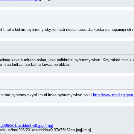
hti tulla kehiin, pyörremyrsky lennätti neulan pois. Ja koska sumopainija oli 
meinaa keksiä mitään asiaa, joka päihittäisi pyörremyrskyn. Käyttäkää mielikuvi
n saa laittaa itse kahta kuvaa peräkkäin.
ihittää pyöremyrskyn! Imuri imee pyöremyrskyn pois! 
http://www.mediagigant.
mg296/201/asddddhw9.jpg[/img]
shack.us/img296/201/asddddhw9.37a73b32eb.jpg[/img]