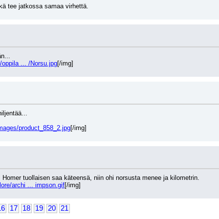
ä tee jatkossa samaa virhettä.
n...
oppila ... /Norsu.jpg
[/img]
ljentää...
images/product_858_2.jpg
[/img]
 Homer tuollaisen saa käteensä, niin ohi norsusta menee ja kilometrin.
re/archi ... impson.gif
[/img]
16
17
18
19
20
21