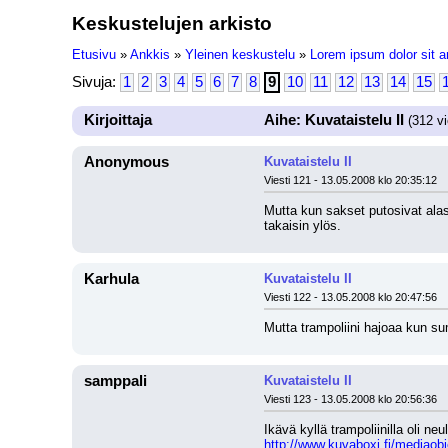
Keskustelujen arkisto
Etusivu
»
Ankkis
»
Yleinen keskustelu
»
Lorem ipsum dolor sit a
Sivuja:
1
2
3
4
5
6
7
8
9
10
11
12
13
14
15
Kirjoittaja
Aihe: Kuvataistelu II
(312 vi
Anonymous
Kuvataistelu II
Viesti 121 - 13.05.2008 klo 20:35:12
Mutta kun sakset putosivat alas,
takaisin ylös.
Karhula
Kuvataistelu II
Viesti 122 - 13.05.2008 klo 20:47:56
Mutta trampoliini hajoaa kun su
samppali
Kuvataistelu II
Viesti 123 - 13.05.2008 klo 20:56:36
Ikävä kyllä trampoliinilla oli neul
http://www.kuvaboxi.fi/mediaobj