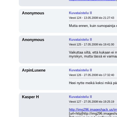
Anonymous
Kuvataistelu II
Viesti 124 - 13.05.2008 klo 21:27:43
Mutta ennen, kuin sumopainija e
Anonymous
Kuvataistelu II
Viesti 125 - 17.05.2008 klo 19:41:00
Vaikuttaa siltä, että kukaan ei 
myrskyn, mutta tässä ei varmaa
ArpinLusene
Kuvataistelu II
Viesti 126 - 27.05.2008 klo 17:32:40
Heei nytte meikä keksi mikä pä
Kasper H
Kuvataistelu II
Viesti 127 - 27.05.2008 klo 19:25:19
http://img296.imageshack.us/i
[url=http]http://img296.image