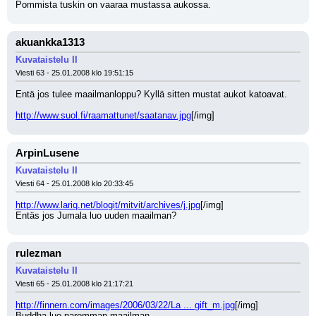
Pommista tuskin on vaaraa mustassa aukossa.
akuankka1313
Kuvataistelu II
Viesti 63 - 25.01.2008 klo 19:51:15
Entä jos tulee maailmanloppu? Kyllä sitten mustat aukot katoavat.
http://www.suol.fi/raamattunet/saatanav.jpg
[/img]
ArpinLusene
Kuvataistelu II
Viesti 64 - 25.01.2008 klo 20:33:45
http://www.lariq.net/blogit/mitvit/archives/j.jpg
[/img]
Entäs jos Jumala luo uuden maailman?
rulezman
Kuvataistelu II
Viesti 65 - 25.01.2008 klo 21:17:21
http://finnern.com/images/2006/03/22/La ... gift_m.jpg
[/img]
Buddha luo paremman maailman