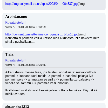
http://img.dailymail.co.uk/i/pix/2008/0 ... 00x537.jpg
[/img]
ArpinLusene
Kuvataistelu II
Viesti 72 - 26.01.2008 klo 15:38:29
http://content.gannettonline.com/gns/ir ... 5/ps10.jpg
[/img]
Kannattaisi perheen välillä katsoa ulos ikkunasta, niin näkevät mitä 
pihalla puuhaillaan....
Tiala
Kuvataistelu II
Viesti 73 - 26.01.2008 klo 15:39:46
Aika turhaksi menee taas, jos taistelu on tällaista: roskapönttö -> 
pommi -> luodaan uusi roskis -> pommi -> baseball pelaaja lyö 
pommin pois -> ammutaan se uzilla -> pommilla uzi palasiks -> 
vedellä se sammuu -> pommila vesi johonkin...
Koittakaa hyvät ihmiset keksiä jotain uutta ja hauskaa. Käyttäkää 
mielikuvitusta.
akuankka1313