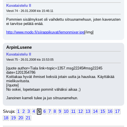
Kuvataistelu II
Viesti 74 - 26.01.2008 klo 15:46:11
Pommien sisälmykset oli vaihdettu sitruunamehuun, joten kaverusten 
ei tarvitse pelätä enää.
http://www.modo.fi/siirappikuvat/lemonmixer.jpg
[/img]
ArpinLusene
Kuvataistelu II
Viesti 75 - 26.01.2008 klo 15:53:05
[quote author=Tiala link=topic=1357.msg22245#msg22245 
date=1201354786
Koittakaa hyvät ihmiset keksiä jotain uutta ja hauskaa. Käyttäkää 
mielikuvitusta.
[/quote]
No ookei, lopetetaan pommit vähäksi aikaa ;)
Janoinen kameli tulee ja juo sitruunamehun.
Sivuja:
1
2
3
4
5
6
7
8
9
10
11
12
13
14
15
16
17
18
19
20
21