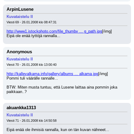
ArpinLusene
Kuvataistelu II
Viesti 69 - 26.01.2008 klo 08:47:31
http://www1.istockphoto.com/file_thumbv ... g_path.jpg
[/img]
Eipä ole enää tyttöjä rannalla...
Anonymous
Kuvataistelu II
Viesti 70 - 26.01.2008 klo 13:00:40
http://kallevalkama.info/gallery/albums ... alkama.jpg
[/img]
Pommi tuli väärälle rannalle...
BTW: Miten musta tuntuu, että Lusene laittaa aina pommin joka 
paikkaan..?
akuankka1313
Kuvataistelu II
Viesti 71 - 26.01.2008 klo 14:50:58
Eipä enää ole ihmisiä rannalla, kun on tän kuvan nähneet...