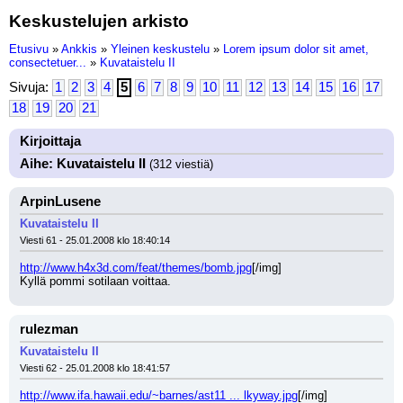
Keskustelujen arkisto
Etusivu
»
Ankkis
»
Yleinen keskustelu
»
Lorem ipsum dolor sit amet,
consectetuer...
»
Kuvataistelu II
Sivuja:
1
2
3
4
5
6
7
8
9
10
11
12
13
14
15
16
17
18
19
20
21
Kirjoittaja
Aihe: Kuvataistelu II
(312 viestiä)
ArpinLusene
Kuvataistelu II
Viesti 61 - 25.01.2008 klo 18:40:14
http://www.h4x3d.com/feat/themes/bomb.jpg
[/img]
Kyllä pommi sotilaan voittaa.
rulezman
Kuvataistelu II
Viesti 62 - 25.01.2008 klo 18:41:57
http://www.ifa.hawaii.edu/~barnes/ast11 ... lkyway.jpg
[/img]