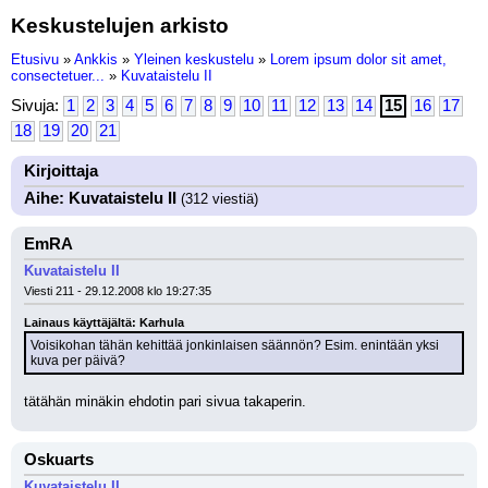
Keskustelujen arkisto
Etusivu
»
Ankkis
»
Yleinen keskustelu
»
Lorem ipsum dolor sit amet,
consectetuer...
»
Kuvataistelu II
Sivuja:
1
2
3
4
5
6
7
8
9
10
11
12
13
14
15
16
17
18
19
20
21
Kirjoittaja
Aihe: Kuvataistelu II
(312 viestiä)
EmRA
Kuvataistelu II
Viesti 211 - 29.12.2008 klo 19:27:35
Lainaus käyttäjältä: Karhula
Voisikohan tähän kehittää jonkinlaisen säännön? Esim. enintään yksi 
kuva per päivä?
tätähän minäkin ehdotin pari sivua takaperin.
Oskuarts
Kuvataistelu II