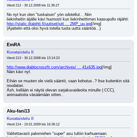
Viesti 212 - 30.12.2008 klo 11:36:27
No nyt kun olen "tuskaisen" yön odotellut... Niin
liekinheitin äijälle kävi huonosti kun liekinheittimen kaasupullo räjähti:
http://static.iltalehti.fi/uutiset/jutt ... 2MP_uu.jpg
[/img]
(Ajattelin että olisi hyvä totella tuota uutta sääntöä...)
EmRA
Kuvataistelu II
Viesti 213 - 30.12.2008 klo 13:14:23
http://www.diablocrossfit.com/archives/ ... 41x635.jpg
[/img]
Näin kävi nyt.
Eihän se muuten ole vielä sääntö, vaan kehotus..? Itse kuitenkin sitä 
noudatan.
Äsh, kellään ei näytä olevan sarjakuvaideoita minulle (:CCC),
animaatioita väsäämään sitten..
Aku-fani13
Kuvataistelu II
Viesti 214 - 19.01.2009 klo 16:36:12
Valitettavasti palomiehen "super" asu tultiin karhuamaan.