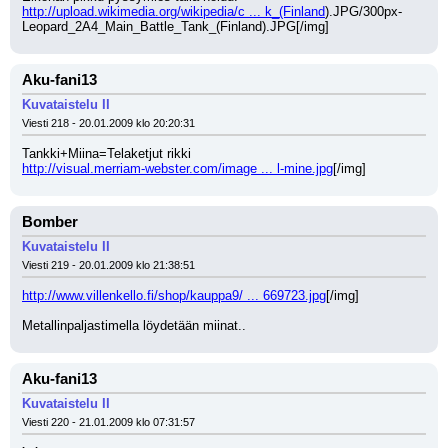
http://upload.wikimedia.org/wikipedia/c ... k_(Finland
).JPG/300px-
Leopard_2A4_Main_Battle_Tank_(Finland).JPG[/img]
Aku-fani13
Kuvataistelu II
Viesti 218 - 20.01.2009 klo 20:20:31
Tankki+Miina=Telaketjut rikki
http://visual.merriam-webster.com/image ... l-mine.jpg
[/img]
Bomber
Kuvataistelu II
Viesti 219 - 20.01.2009 klo 21:38:51
http://www.villenkello.fi/shop/kauppa9/ ... 669723.jpg
[/img]
Metallinpaljastimella löydetään miinat..
Aku-fani13
Kuvataistelu II
Viesti 220 - 21.01.2009 klo 07:31:57