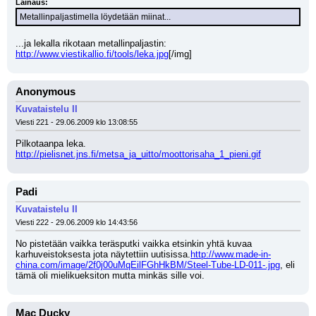
Lainaus:
Metallinpaljastimella löydetään miinat...
...ja lekalla rikotaan metallinpaljastin:
http://www.viestikallio.fi/tools/leka.jpg
[/img]
Anonymous
Kuvataistelu II
Viesti 221 - 29.06.2009 klo 13:08:55
Pilkotaanpa leka. 
http://pielisnet.jns.fi/metsa_ja_uitto/moottorisaha_1_pieni.gif
Padi
Kuvataistelu II
Viesti 222 - 29.06.2009 klo 14:43:56
No pistetään vaikka teräsputki vaikka etsinkin yhtä kuvaa 
karhuveistoksesta jota näytettiin uutisissa.
http://www.made-in-
china.com/image/2f0j00uMqEilFGhHkBM/Steel-Tube-LD-011-.jpg
, eli 
tämä oli mielikueksiton mutta minkäs sille voi.
Mac Ducky