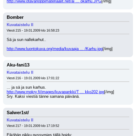
http://www.otavanoppimateriaalit.net/ai ... okarhu.JPG
[/img]
Bomber
Kuvataistelu II
Viesti 215 - 19.01.2009 klo 16:58:23
Sä ja sun nallekarhut..
http://www.luontokuva.org/media/kuvaaja ... /Karhu.jpg
[/img]
Aku-fani13
Kuvataistelu II
Viesti 216 - 19.01.2009 klo 17:01:22
... ja sä ja sun karhus.
http://www.mpkry.fi/images/kuvapankki/T ... kko202.jpg
[/img]
Sry. Kaksi viestiä tänne samana päivänä.
Salwer1st/
Kuvataistelu II
Viesti 217 - 19.01.2009 klo 17:19:52
Eiköhän pikku pyssymies tällä hoidu: 