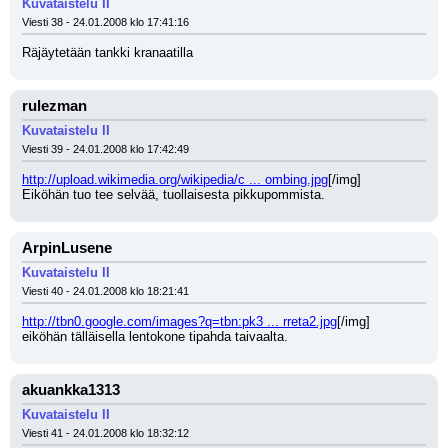
Kuvataistelu II
Viesti 38 - 24.01.2008 klo 17:41:16
Räjäytetään tankki kranaatilla
rulezman
Kuvataistelu II
Viesti 39 - 24.01.2008 klo 17:42:49
http://upload.wikimedia.org/wikipedia/c ... ombing.jpg
[/img]
Eiköhän tuo tee selvää, tuollaisesta pikkupommista.
ArpinLusene
Kuvataistelu II
Viesti 40 - 24.01.2008 klo 18:21:41
http://tbn0.google.com/images?q=tbn:pk3 ... rreta2.jpg
[/img]
eiköhän tälläisella lentokone tipahda taivaalta.
akuankka1313
Kuvataistelu II
Viesti 41 - 24.01.2008 klo 18:32:12