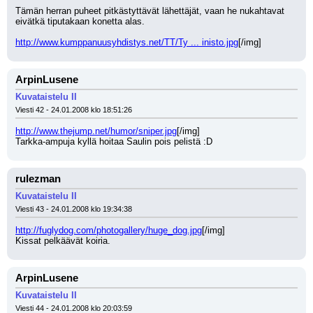
Tämän herran puheet pitkästyttävät lähettäjät, vaan he nukahtavat 
eivätkä tiputakaan konetta alas.
http://www.kumppanuusyhdistys.net/TT/Ty ... inisto.jpg
[/img]
ArpinLusene
Kuvataistelu II
Viesti 42 - 24.01.2008 klo 18:51:26
http://www.thejump.net/humor/sniper.jpg
[/img]
Tarkka-ampuja kyllä hoitaa Saulin pois pelistä :D
rulezman
Kuvataistelu II
Viesti 43 - 24.01.2008 klo 19:34:38
http://fuglydog.com/photogallery/huge_dog.jpg
[/img]
Kissat pelkäävät koiria.
ArpinLusene
Kuvataistelu II
Viesti 44 - 24.01.2008 klo 20:03:59