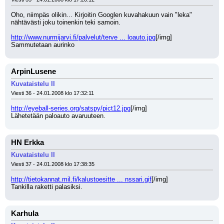
Oho, niimpäs olikin... Kirjoitin Googlen kuvahakuun vain "leka" 
nähtävästi joku toinenkin teki samoin.
http://www.nurmijarvi.fi/palvelut/terve ... loauto.jpg
[/img]
Sammutetaan aurinko
ArpinLusene
Kuvataistelu II
Viesti 36 - 24.01.2008 klo 17:32:11
http://eyeball-series.org/satspy/pict12.jpg
[/img]
Lähetetään paloauto avaruuteen.
HN Erkka
Kuvataistelu II
Viesti 37 - 24.01.2008 klo 17:38:35
http://tietokannat.mil.fi/kalustoesitte ... nssari.gif
[/img]
Tankilla raketti palasiksi.
Karhula