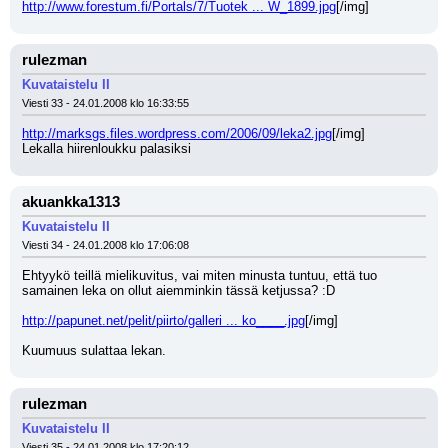
http://www.forestum.fi/Portals/7/Tuotek ... W_1899.jpg
[/img]
rulezman
Kuvataistelu II
Viesti 33 - 24.01.2008 klo 16:33:55
http://marksgs.files.wordpress.com/2006/09/leka2.jpg
[/img]
Lekalla hiirenloukku palasiksi
akuankka1313
Kuvataistelu II
Viesti 34 - 24.01.2008 klo 17:06:08
Ehtyykö teillä mielikuvitus, vai miten minusta tuntuu, että tuo 
samainen leka on ollut aiemminkin tässä ketjussa? :D
http://papunet.net/pelit/piirto/galleri ... ko____.jpg
[/img]
Kuumuus sulattaa lekan.
rulezman
Kuvataistelu II
Viesti 35 - 24.01.2008 klo 17:20:12