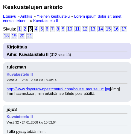
Keskustelujen arkisto
Etusivu
»
Ankkis
»
Yleinen keskustelu
»
Lorem ipsum dolor sit amet,
consectetuer...
»
Kuvataistelu II
Sivuja:
1
2
3
4
5
6
7
8
9
10
11
12
13
14
15
16
17
18
19
20
21
Kirjoittaja
Aihe: Kuvataistelu II
(312 viestiä)
rulezman
Kuvataistelu II
Viesti 31 - 23.01.2008 klo 18:48:14
http://www.doyourownpestcontrol.com/house_mouse_uc.jpg
[/img]
Hiiri haarniskaan, niin eiköhän se lähde pois päältä.
jojo3
Kuvataistelu II
Viesti 32 - 24.01.2008 klo 15:52:04
Tällä pysäytetään hiiri.