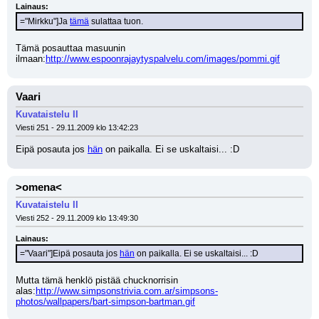
Lainaus:
="Mirkku"]Ja 
tämä
 sulattaa tuon.
Tämä posauttaa masuunin 
ilmaan:
http://www.espoonrajaytyspalvelu.com/images/pommi.gif
Vaari
Kuvataistelu II
Viesti 251 - 29.11.2009 klo 13:42:23
Eipä posauta jos 
hän
 on paikalla. Ei se uskaltaisi... :D
>omena<
Kuvataistelu II
Viesti 252 - 29.11.2009 klo 13:49:30
Lainaus:
="Vaari"]Eipä posauta jos 
hän
 on paikalla. Ei se uskaltaisi... :D
Mutta tämä henklö pistää chucknorrisin 
alas:
http://www.simpsonstrivia.com.ar/simpsons-
photos/wallpapers/bart-simpson-bartman.gif