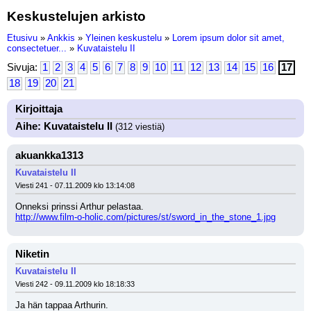
Keskustelujen arkisto
Etusivu
»
Ankkis
»
Yleinen keskustelu
»
Lorem ipsum dolor sit amet,
consectetuer...
»
Kuvataistelu II
Sivuja:
1
2
3
4
5
6
7
8
9
10
11
12
13
14
15
16
17
18
19
20
21
Kirjoittaja
Aihe: Kuvataistelu II
(312 viestiä)
akuankka1313
Kuvataistelu II
Viesti 241 - 07.11.2009 klo 13:14:08
Onneksi prinssi Arthur pelastaa.
http://www.film-o-holic.com/pictures/st/sword_in_the_stone_1.jpg
Niketin
Kuvataistelu II
Viesti 242 - 09.11.2009 klo 18:18:33
Ja hän tappaa Arthurin.