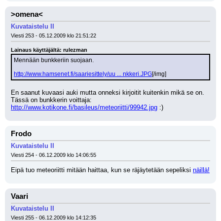
>omena<
Kuvataistelu II
Viesti 253 - 05.12.2009 klo 21:51:22
Lainaus käyttäjältä: rulezman
Mennään bunkkeriin suojaan.
http://www.hamsenet.fi/saariesittely/uu ... nkkeri.JPG
[/img]
En saanut kuvaasi auki mutta onneksi kirjoitit kuitenkin mikä se on. 
Tässä on bunkkerin voittaja: 
http://www.kotikone.fi/basileus/meteoriitti/99942.jpg
 :)
Frodo
Kuvataistelu II
Viesti 254 - 06.12.2009 klo 14:06:55
Eipä tuo meteoriitti mitään haittaa, kun se räjäytetään sepeliksi 
näillä!
Vaari
Kuvataistelu II
Viesti 255 - 06.12.2009 klo 14:12:35