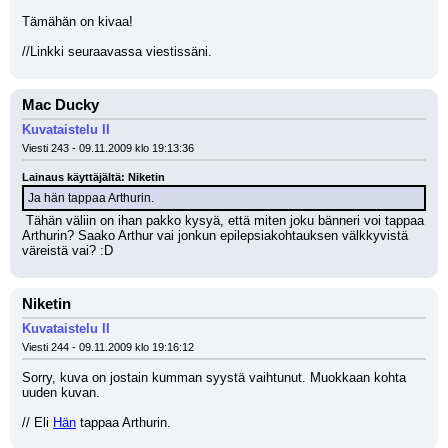
Tämähän on kivaa!
//Linkki seuraavassa viestissäni.
Mac Ducky
Kuvataistelu II
Viesti 243 - 09.11.2009 klo 19:13:36
Lainaus käyttäjältä: Niketin
Ja hän tappaa Arthurin.
 Tähän väliin on ihan pakko kysyä, että miten joku bänneri voi tappaa 
Arthurin? Saako Arthur vai jonkun epilepsiakohtauksen välkkyvistä 
väreistä vai? :D
Niketin
Kuvataistelu II
Viesti 244 - 09.11.2009 klo 19:16:12
Sorry, kuva on jostain kumman syystä vaihtunut. Muokkaan kohta 
uuden kuvan.
// Eli 
Hän
 tappaa Arthurin.