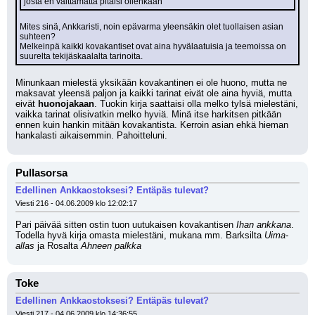
josta en välttämättä pitäisi ollenkaan
Mites sinä, Ankkaristi, noin epävarma yleensäkin olet tuollaisen asian 
suhteen? 
Melkeinpä kaikki kovakantiset ovat aina hyvälaatuisia ja teemoissa on 
suurelta tekijäskaalalta tarinoita.
Minunkaan mielestä yksikään kovakantinen ei ole huono, mutta ne 
maksavat yleensä paljon ja kaikki tarinat eivät ole aina hyviä, mutta 
eivät 
huonojakaan
. Tuokin kirja saattaisi olla melko tylsä mielestäni, 
vaikka tarinat olisivatkin melko hyviä. Minä itse harkitsen pitkään 
ennen kuin hankin mitään kovakantista. Kerroin asian ehkä hieman 
hankalasti aikaisemmin. Pahoitteluni.
Pullasorsa
Edellinen Ankkaostoksesi? Entäpäs tulevat?
Viesti 216 - 04.06.2009 klo 12:02:17
Pari päivää sitten ostin tuon uutukaisen kovakantisen 
Ihan ankkana
. 
Todella hyvä kirja omasta mielestäni, mukana mm. Barksilta 
Uima-
allas
 ja Rosalta 
Ahneen palkka
Toke
Edellinen Ankkaostoksesi? Entäpäs tulevat?
Viesti 217 - 04.06.2009 klo 14:36:55