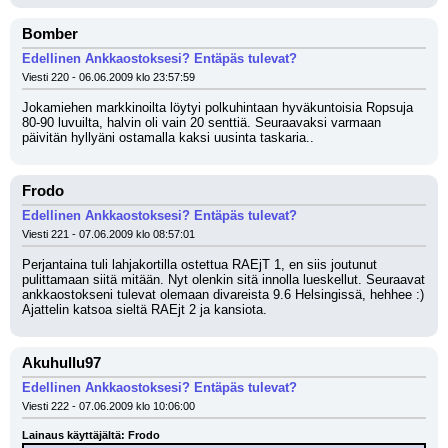
Bomber
Edellinen Ankkaostoksesi? Entäpäs tulevat?
Viesti 220 - 06.06.2009 klo 23:57:59
Jokamiehen markkinoilta löytyi polkuhintaan hyväkuntoisia Ropsuja 
80-90 luvuilta, halvin oli vain 20 senttiä. Seuraavaksi varmaan 
päivitän hyllyäni ostamalla kaksi uusinta taskaria..
Frodo
Edellinen Ankkaostoksesi? Entäpäs tulevat?
Viesti 221 - 07.06.2009 klo 08:57:01
Perjantaina tuli lahjakortilla ostettua RAEjT 1, en siis joutunut 
pulittamaan siitä mitään. Nyt olenkin sitä innolla lueskellut. Seuraavat 
ankkaostokseni tulevat olemaan divareista 9.6 Helsingissä, hehhee :) 
Ajattelin katsoa sieltä RAEjt 2 ja kansiota.
Akuhullu97
Edellinen Ankkaostoksesi? Entäpäs tulevat?
Viesti 222 - 07.06.2009 klo 10:06:00
Lainaus käyttäjältä: Frodo