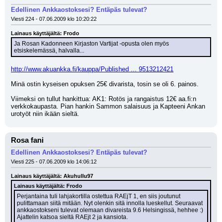
Edellinen Ankkaostoksesi? Entäpäs tulevat?
Viesti 224 - 07.06.2009 klo 10:20:22
Lainaus käyttäjältä: Frodo
Ja Rosan Kadonneen Kirjaston Vartijat -opusta olen myös 
etsiskelemässä, halvalla...
http://www.akuankka.fi/kauppa/Published ... 9513212421
Minä ostin kyseisen opuksen 25€ divarista, tosin se oli 6. painos.
Viimeksi on tullut hankittua: AK1: Rotös ja rangaistus 12€ aa.fi:n 
verkkokaupasta. Pian hankin Sammon salaisuus ja Kapteeni Ankan 
urotyöt niin ikään sieltä.
Rosa fani
Edellinen Ankkaostoksesi? Entäpäs tulevat?
Viesti 225 - 07.06.2009 klo 14:06:12
Lainaus käyttäjältä: Akuhullu97
Lainaus käyttäjältä: Frodo
Perjantaina tuli lahjakortilla ostettua RAEjT 1, en siis joutunut 
pulittamaan siitä mitään. Nyt olenkin sitä innolla lueskellut. Seuraavat 
ankkaostokseni tulevat olemaan divareista 9.6 Helsingissä, hehhee :) 
Ajattelin katsoa sieltä RAEjt 2 ja kansiota.