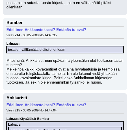
puoltatoista satasta tuosta kirjasta, josta en välttämättä pitäisi 
ollenkaan.
Bomber
Edellinen Ankkaostoksesi? Entäpäs tulevat?
Viesti 214 - 30.05.2009 klo 14:40:35
Lainaus:
josta en välttämättä pitäisi ollenkaan
Mites sinä, Ankkaristi, noin epävarma yleensäkin olet tuollaisen asian 
suhteen? 
Melkeinpä kaikki kovakantiset ovat aina hyvälaatuisia ja teemoissa 
on suurelta tekijäskaalalta tarinoita. En ole lukenut vielä yhtäkään 
huonoa kovakantista kirjaa. Paitsi ehkä Ankkalinnan-kirjasarjan 
tuotoksen. Ja sekin ole ennemminkin tylsähkö, ei huono.
Ankkaristi
Edellinen Ankkaostoksesi? Entäpäs tulevat?
Viesti 215 - 30.05.2009 klo 14:47:04
Lainaus käyttäjältä: Bomber
Lainaus: