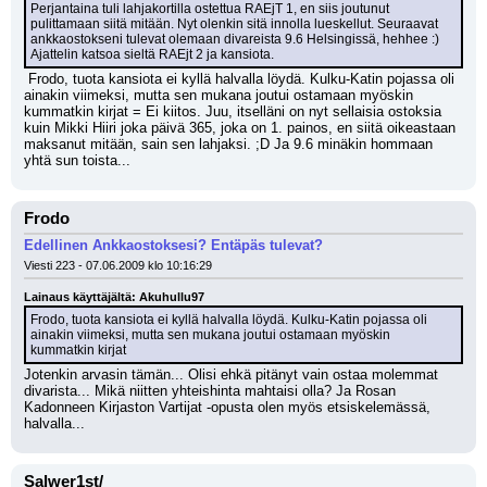
Perjantaina tuli lahjakortilla ostettua RAEjT 1, en siis joutunut 
pulittamaan siitä mitään. Nyt olenkin sitä innolla lueskellut. Seuraavat 
ankkaostokseni tulevat olemaan divareista 9.6 Helsingissä, hehhee :) 
Ajattelin katsoa sieltä RAEjt 2 ja kansiota.
 Frodo, tuota kansiota ei kyllä halvalla löydä. Kulku-Katin pojassa oli 
ainakin viimeksi, mutta sen mukana joutui ostamaan myöskin 
kummatkin kirjat = Ei kiitos. Juu, itselläni on nyt sellaisia ostoksia 
kuin Mikki Hiiri joka päivä 365, joka on 1. painos, en siitä oikeastaan 
maksanut mitään, sain sen lahjaksi. ;D Ja 9.6 minäkin hommaan 
yhtä sun toista...
Frodo
Edellinen Ankkaostoksesi? Entäpäs tulevat?
Viesti 223 - 07.06.2009 klo 10:16:29
Lainaus käyttäjältä: Akuhullu97
Frodo, tuota kansiota ei kyllä halvalla löydä. Kulku-Katin pojassa oli 
ainakin viimeksi, mutta sen mukana joutui ostamaan myöskin 
kummatkin kirjat
Jotenkin arvasin tämän... Olisi ehkä pitänyt vain ostaa molemmat 
divarista... Mikä niitten yhteishinta mahtaisi olla? Ja Rosan 
Kadonneen Kirjaston Vartijat -opusta olen myös etsiskelemässä, 
halvalla...
Salwer1st/