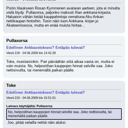
Pistin tilaukseen Rosan 
Kymmenen avataran aarteen
, jota ei minulta 
vielä löydy. Pullasorsa, paljonko maksoit 
Ihan ankkana
-kirjasta. 
Haluaisin vähän tietää kauppahintoja verrattuna Aku Ankan 
nettikaupan hintoihin. Tosin näin tuon Ankkana -kirjan jo 
Akateemisessa, mutta en enää muista hintaa...
Pullasorsa
Edellinen Ankkaostoksesi? Entäpäs tulevat?
Viesti 218 - 04.06.2009 klo 14:42:28
Toke, muistaisinkin. Pari päiväähän siitä aikaa vasta on, mutta ei 
vain muista. No, helpostihan kauppojen hinnat selville saa. Joko 
nettisivuilta, tai menemällä paikan päälle.
Toke
Edellinen Ankkaostoksesi? Entäpäs tulevat?
Viesti 219 - 04.06.2009 klo 15:51:01
Lainaus käyttäjältä: Pullasorsa
No, helpostihan kauppojen hinnat selville saa. Joko nettisivuilta, tai 
menemällä paikan päälle.
 Joo, pitää selailla nettiä näin aluksi.