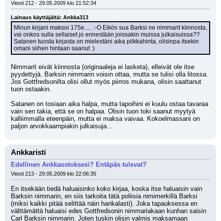
Viesti 212 - 29.05.2009 klo 21:52:34
Lainaus käyttäjältä: Ankka313
Minun kirjani maksoi 175e..... :-O Eikös sua Barksi ne nimmarit kiinnosta, 
vai onkos sulla sellaiset jo ennestään joissakin muissa julkaisuissa?? 
Satanen tuosta kirjasta on mielestäni aika pilkkahinta, olisinpa itsekin 
omani siihen hintaan saanut :)
Nimmarit eivät kiinnosta (originaaleja ei lasketa), elleivät ole itse 
pyydettyjä. Barksin nimmarin voisin ottaa, mutta se tulisi olla litossa. 
Jos Gottfredsonilta olisi ollut myös piirros mukana, olisin saattanut 
tuon ostaakin. 
Satanen on tosiaan aika halpa, mutta tapoihini ei kuulu ostaa tavaraa 
vain sen takia, että se on halpaa. Olisin tuon toki saanut myytyä 
kalliimmalla eteenpäin, mutta ei maksa vaivaa. Kokoelmassani on 
paljon arvokkaampiakin julkaisuja...
Ankkaristi
Edellinen Ankkaostoksesi? Entäpäs tulevat?
Viesti 213 - 29.05.2009 klo 22:06:35
En itsekään tiedä haluaisinko koko kirjaa, koska itse haluaisin vain 
Barksin nimmarin, en siis tarkoita tätä poliisia nimimerkillä Barksi 
(miksi kaikki pitää selittää näin hankalasti). Joka tapauksessa en 
välttämättä haluaisi edes Gottfredsonin nimmariakaan kunhan saisin 
Carl Barksin nimmarin. Joten tuskin olisin valmis maksamaan 