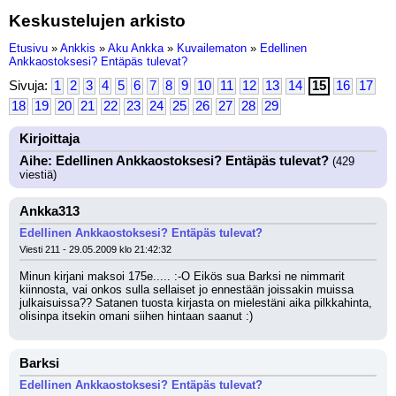
Keskustelujen arkisto
Etusivu
»
Ankkis
»
Aku Ankka
»
Kuvailematon
»
Edellinen
Ankkaostoksesi? Entäpäs tulevat?
Sivuja:
1
2
3
4
5
6
7
8
9
10
11
12
13
14
15
16
17
18
19
20
21
22
23
24
25
26
27
28
29
Kirjoittaja
Aihe: Edellinen Ankkaostoksesi? Entäpäs tulevat?
(429
viestiä)
Ankka313
Edellinen Ankkaostoksesi? Entäpäs tulevat?
Viesti 211 - 29.05.2009 klo 21:42:32
Minun kirjani maksoi 175e..... :-O Eikös sua Barksi ne nimmarit 
kiinnosta, vai onkos sulla sellaiset jo ennestään joissakin muissa 
julkaisuissa?? Satanen tuosta kirjasta on mielestäni aika pilkkahinta, 
olisinpa itsekin omani siihen hintaan saanut :)
Barksi
Edellinen Ankkaostoksesi? Entäpäs tulevat?