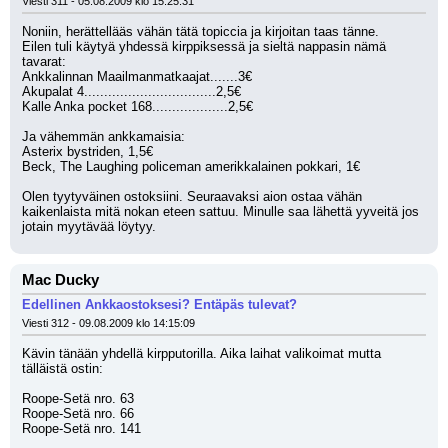
Viesti 311 - 05.08.2009 klo 15:25:31
Noniin, herättellääs vähän tätä topiccia ja kirjoitan taas tänne.
Eilen tuli käytyä yhdessä kirppiksessä ja sieltä nappasin nämä 
tavarat:
Ankkalinnan Maailmanmatkaajat.......3€
Akupalat 4.................................2,5€
Kalle Anka pocket 168...................2,5€
Ja vähemmän ankkamaisia:
Asterix bystriden, 1,5€
Beck, The Laughing policeman amerikkalainen pokkari, 1€
Olen tyytyväinen ostoksiini. Seuraavaksi aion ostaa vähän 
kaikenlaista mitä nokan eteen sattuu. Minulle saa lähettä yyveitä jos 
jotain myytävää löytyy.
Mac Ducky
Edellinen Ankkaostoksesi? Entäpäs tulevat?
Viesti 312 - 09.08.2009 klo 14:15:09
Kävin tänään yhdellä kirpputorilla. Aika laihat valikoimat mutta 
tälläistä ostin:
Roope-Setä nro. 63
Roope-Setä nro. 66
Roope-Setä nro. 141