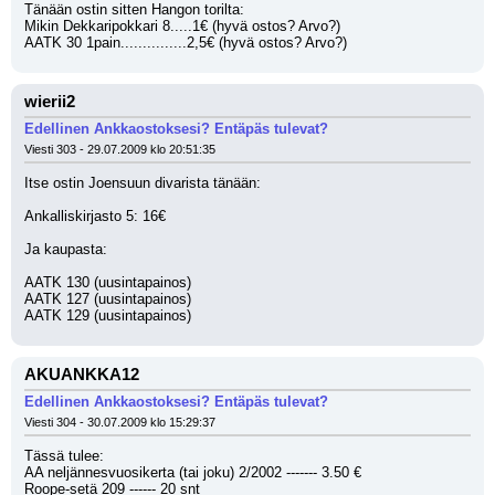
Tänään ostin sitten Hangon torilta:
Mikin Dekkaripokkari 8.....1€ (hyvä ostos? Arvo?)
AATK 30 1pain...............2,5€ (hyvä ostos? Arvo?)
wierii2
Edellinen Ankkaostoksesi? Entäpäs tulevat?
Viesti 303 - 29.07.2009 klo 20:51:35
Itse ostin Joensuun divarista tänään:
Ankalliskirjasto 5: 16€
Ja kaupasta:
AATK 130 (uusintapainos)
AATK 127 (uusintapainos)
AATK 129 (uusintapainos)
AKUANKKA12
Edellinen Ankkaostoksesi? Entäpäs tulevat?
Viesti 304 - 30.07.2009 klo 15:29:37
Tässä tulee:
AA neljännesvuosikerta (tai joku) 2/2002 ------- 3.50 €
Roope-setä 209 ------ 20 snt