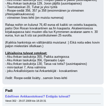
- Aku Ankan taskukirja 129, Joron jäljillä (uusintapainos)
- Teemataskari 20, Tuhat ja yksi työtä
- Roope-sedät 356, 357 ja 358 (ensimmäinen ja viimeinen 
yhteispakkauksessa)
- viimeinen Iines-lehti (en muista numeroa)
Rahaa noihin on kulunut 76,40 euroa eli kaikki on ostettu kaupasta, 
paitsi Don Rosan kovakantinen aa.fin kaupasta. Akateemisessa 
kirjakaupassa taisi muuten olla tuo Kymmenen avataran aarre n. 30 
euroa, kun aa.fi:stä sai postikuluineen 25 eurolla.
(Kaikkia hankintoja en välttämättä muistanut :) Eikä noita edes kovin 
paljon mielestäni ollutkaan.)
Lähiaikoina tulevat ostokset:
- Aku Ankan taskukirja 355, Paikka auringossa
- Aku Ankan taskukirja 356, Operaatio Lepo
- Aku Ankan taskukirja 130, Tarua vai totta? (uusintapainos)
- mini-taskari 7, Aina valmiina
- joku Ankalliskirjasto tai Ankantekijät - kovakantinen
//edit: Roope-sedät lisätty...samoin Iines-lehti
Padi
Edellinen Ankkaostoksesi? Entäpäs tulevat?
Viesti 302 - 29.07.2009 klo 18:20:31