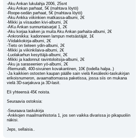
-Aku Ankan lukulahja 2006, 25snt
-Aku Ankan parhaat, 5€ (mahtava löytö)
-Roope-sedän parhaat, 5€ (mahtava löytö)
-Aku Ankka viikinkien matkassa-albumi, 2€
-Mikki ja viisauden kivi-albumi, 2€
-AKu Ankan sunnuntaisarjat 1, 2€
-Aku korjaa kaiken ja muita Aku Ankan parhaita-albumi, 2€
-Ankronikka: kadonneen lampun metsästäjät, 1€
-Viidakkokirja-albumi, 2€
-Tieto on tieteen ydin-albumi, 2€
-Mikki ja viikinkilaiva-albumi, 2€
-Luolakarhun kesyttäjä-albumi, 2€
-Mikki ja kadonnut ravintoloitsija-albumi, 2€
-Aku ja saraseenien yö-albumi, 2€
-Riemuralli, 400-sivuinen kovakantinen, 10€ (todella halpa..)
-Ja kaikkien ostosten kaupan päälle sain vielä Kesäleski-taskukirjan 
erikoisnumeron, avaamattomassa paketissa, jossa siis on mukana 
vielä 3D-sarjakuva ja 3D-lasit.
Eli yhteensä 45€ noista.
Seuraavia ostoksia: 
-Seuraava taskukirja
-Ankkojen maailmanhistoria 1, jos sen vaikka divarissa jo pikapuoliin 
näkisi.
Jeps, sellaisia..