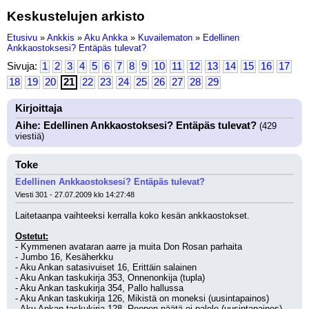
Keskustelujen arkisto
Etusivu
»
Ankkis
»
Aku Ankka
»
Kuvailematon
»
Edellinen
Ankkaostoksesi? Entäpäs tulevat?
Sivuja:
1
2
3
4
5
6
7
8
9
10
11
12
13
14
15
16
17
18
19
20
21
22
23
24
25
26
27
28
29
Kirjoittaja
Aihe: Edellinen Ankkaostoksesi? Entäpäs tulevat?
(429
viestiä)
Toke
Edellinen Ankkaostoksesi? Entäpäs tulevat?
Viesti 301 - 27.07.2009 klo 14:27:48
Laitetaanpa vaihteeksi kerralla koko kesän ankkaostokset. 
Ostetut:
- Kymmenen avataran aarre ja muita Don Rosan parhaita
- Jumbo 16, Kesäherkku
- Aku Ankan satasivuiset 16, Erittäin salainen
- Aku Ankan taskukirja 353, Onnenonkija (tupla)
- Aku Ankan taskukirja 354, Pallo hallussa
- Aku Ankan taskukirja 126, Mikistä on moneksi (uusintapainos)
- Aku Ankan taskukirja 128, Roopen päätä ei palele (uusintapainos)