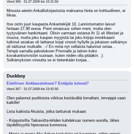
Viesti 306 - 31.07.2009 klo 15:31:50
Minusta wieriin Ankalliskirjastosta maksama hinta on kohtuullinen, ei 
liikaa.
Itse ostin juuri kaupasta Ankantekijät 10,
 Lannistumaton laivuri 
hintaan 27,90 euroa. Pieni omaisuus siihen meni, mutta olen 
tyytyväinen hankintaani. Olisin varmaan ostanut At 11 eli 
Mestari ja 
muusa
, mutta joku kaupan myyjistä tai joku kirjoja innokkaasti 
tutkinut asiakas oli laittanut kirjat vinosti hyllylle ja jokaisen selkämys 
oli taittunut mutkalle. :-/ En minä nyt sellaista halunnut ostaa... 
Teinpä samalla palveluksen Prismalle ja laitoin koko 
kovakantisrivistön suoraan, kuten niiden olla pitääkin. ;) 
Selkämyksien vinoutta se ei tietenkään korjaa...
Duckboy
Edellinen Ankkaostoksesi? Entäpäs tulevat?
Viesti 307 - 31.07.2009 klo 23:42:50
Olen palannut puolitoista viikkoa kestävältä lomaltani, terveppä vaan 
kaikille!
Lista kaikista Akuista, jotka tarttuivat mukaan:
- Kirpputorilta Taikaviitta-lehden kahdeksas numero eurolla, lähes 
täydellisyyttä hipovassa kunnossa.
- Monia ja monia Aku Ankan taskukirja eri kaupoista, niihin upposi 