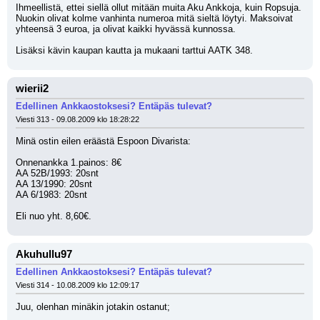
Ihmeellistä, ettei siellä ollut mitään muita Aku Ankkoja, kuin Ropsuja. 
Nuokin olivat kolme vanhinta numeroa mitä sieltä löytyi. Maksoivat 
yhteensä 3 euroa, ja olivat kaikki hyvässä kunnossa.
Lisäksi kävin kaupan kautta ja mukaani tarttui AATK 348.
wierii2
Edellinen Ankkaostoksesi? Entäpäs tulevat?
Viesti 313 - 09.08.2009 klo 18:28:22
Minä ostin eilen eräästä Espoon Divarista:
Onnenankka 1.painos: 8€
AA 52B/1993: 20snt
AA 13/1990: 20snt
AA 6/1983: 20snt
Eli nuo yht. 8,60€.
Akuhullu97
Edellinen Ankkaostoksesi? Entäpäs tulevat?
Viesti 314 - 10.08.2009 klo 12:09:17
Juu, olenhan minäkin jotakin ostanut;