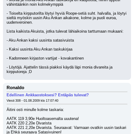
vähintäänkin noin kolmekymppiä
- Toiselta kirpputorilta löytyi hyviä Roope-setiä suht. halvalla, ja löytyi 
sieltä myöskin uusin Aku Ankan aikakone, kolme ja puoli euroa, 
uudenveroinen.
Lista kaikista Akuista, jotka tulevat lähiaikoina tarttumaan mukaani:
- Aku Ankan kaksi uusinta satasivuista
- Kaksi uusinta Aku Ankan taskukirjaa
- Kadonneen kirjaston vartijat - kovakantinen
- Löytöjä. Ajattelin tässä piakkoi käydä läpi monia divareita ja 
kirpputoreja ;D
Ronaldo
Edellinen Ankkaostoksesi? Entäpäs tulevat?
Viesti 308 - 01.08.2009 klo 17:07:40
Äitini osti minulle kolme taskaria:
AATK 119 3,90e Huoltoasemalta uuutena!
AATK 220 2,20e Divarista
AATK 221 2,20e Divarista. Seuraavat: Varmaan ovatkin uusin taskari 
ja Ehkä seuraava Satasivuinen!