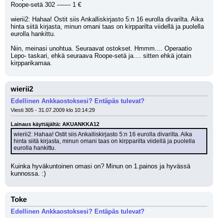
Roope-setä 302 ------- 1 €
wierii2: Hahaa! Ostit siis Ankalliskirjasto 5:n 16 eurolla divarilta. Aika 
hinta siitä kirjasta, minun omani taas on kirpparilta viidellä ja puolella 
eurolla hankittu.
Niin, meinasi unohtua. Seuraavat ostokset. Hmmm.... Operaatio 
Lepo- taskari, ehkä seuraava Roope-setä ja.... sitten ehkä jotain 
kirpparikamaa.
wierii2
Edellinen Ankkaostoksesi? Entäpäs tulevat?
Viesti 305 - 31.07.2009 klo 10:14:29
Lainaus käyttäjältä: AKUANKKA12
wierii2: Hahaa! Ostit siis Ankalliskirjasto 5:n 16 eurolla divarilta. Aika 
hinta siitä kirjasta, minun omani taas on kirpparilta viidellä ja puolella 
eurolla hankittu.
Kuinka hyväkuntoinen omasi on? Minun on 1.painos ja hyvässä 
kunnossa. :)
Toke
Edellinen Ankkaostoksesi? Entäpäs tulevat?