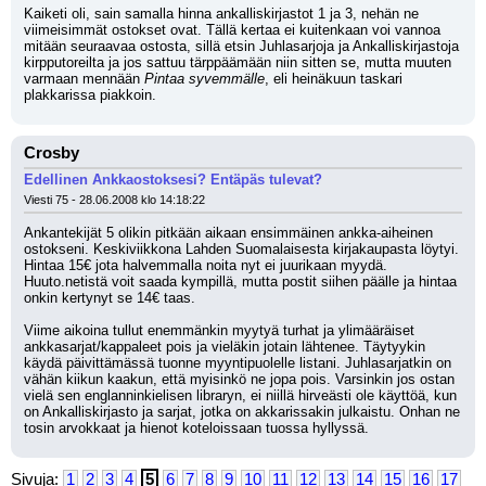
Kaiketi oli, sain samalla hinna ankalliskirjastot 1 ja 3, nehän ne 
viimeisimmät ostokset ovat. Tällä kertaa ei kuitenkaan voi vannoa 
mitään seuraavaa ostosta, sillä etsin Juhlasarjoja ja Ankalliskirjastoja 
kirpputoreilta ja jos sattuu tärppäämään niin sitten se, mutta muuten 
varmaan mennään 
Pintaa syvemmälle
, eli heinäkuun taskari 
plakkarissa piakkoin.
Crosby
Edellinen Ankkaostoksesi? Entäpäs tulevat?
Viesti 75 - 28.06.2008 klo 14:18:22
Ankantekijät 5 olikin pitkään aikaan ensimmäinen ankka-aiheinen 
ostokseni. Keskiviikkona Lahden Suomalaisesta kirjakaupasta löytyi. 
Hintaa 15€ jota halvemmalla noita nyt ei juurikaan myydä. 
Huuto.netistä voit saada kympillä, mutta postit siihen päälle ja hintaa 
onkin kertynyt se 14€ taas. 
Viime aikoina tullut enemmänkin myytyä turhat ja ylimääräiset 
ankkasarjat/kappaleet pois ja vieläkin jotain lähtenee. Täytyykin 
käydä päivittämässä tuonne myyntipuolelle listani. Juhlasarjatkin on 
vähän kiikun kaakun, että myisinkö ne jopa pois. Varsinkin jos ostan 
vielä sen englanninkielisen libraryn, ei niillä hirveästi ole käyttöä, kun 
on Ankalliskirjasto ja sarjat, jotka on akkarissakin julkaistu. Onhan ne 
tosin arvokkaat ja hienot koteloissaan tuossa hyllyssä.
Sivuja:
1
2
3
4
5
6
7
8
9
10
11
12
13
14
15
16
17