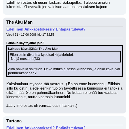
Edellinen ostos oli uusin Taskari, Saksipotku. Tuleepa ainakin 
lukemista Yhdysvaltojen valoisan aamunsarastuksen kajoon.
The Aku Man
Edellinen Ankkaostoksesi? Entäpäs tulevat?
Viesti 71 - 17.06.2008 klo 17:52:53
Lainaus käyttäjältä: jojo3
Lainaus käyttäjältä: The Aku Man
Eilen ostin divarista kyseiset kirjat/lehdet:
-Neljä mestaria(3€)
Aika halvalla sait tuon. Onko minkälaisessa kunnossa, ja onko kova- vai 
pehmeäkantinen?
Kakskuukaut myöhäs tää vastaus :) En oo enne huomannu. Elikkäs 
sillo ku ostin ja edelleenkin tuo on täydellisessä kunnossa ei taitoksia 
eikä mitää. Se on pehmeäkantinen. No ketään ei enää tuo vastaus 
kinnostanut, mutta vastasin kumminki. 
Jaa viime ostos oli varmaa uusin taskari :)
Turtana
Edellinen Ankkaostoksesi? Entäpäs tulevat?