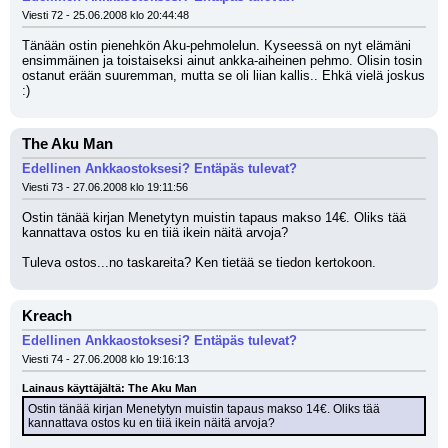
Viesti 72 - 25.06.2008 klo 20:44:48
Tänään ostin pienehkön Aku-pehmolelun. Kyseessä on nyt elämäni 
ensimmäinen ja toistaiseksi ainut ankka-aiheinen pehmo. Olisin tosin 
ostanut erään suuremman, mutta se oli liian kallis.. Ehkä vielä joskus 
:)
The Aku Man
Edellinen Ankkaostoksesi? Entäpäs tulevat?
Viesti 73 - 27.06.2008 klo 19:11:56
Ostin tänää kirjan Menetytyn muistin tapaus makso 14€. Oliks tää 
kannattava ostos ku en tiiä ikein näitä arvoja? 
Tuleva ostos...no taskareita? Ken tietää se tiedon kertokoon.
Kreach
Edellinen Ankkaostoksesi? Entäpäs tulevat?
Viesti 74 - 27.06.2008 klo 19:16:13
Lainaus käyttäjältä: The Aku Man
Ostin tänää kirjan Menetytyn muistin tapaus makso 14€. Oliks tää 
kannattava ostos ku en tiiä ikein näitä arvoja?