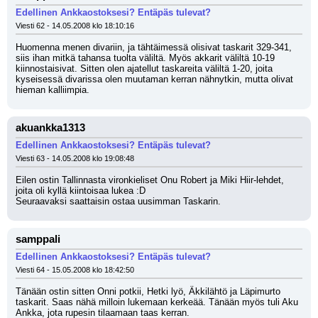
Edellinen Ankkaostoksesi? Entäpäs tulevat?
Viesti 62 - 14.05.2008 klo 18:10:16
Huomenna menen divariin, ja tähtäimessä olisivat taskarit 329-341, 
siis ihan mitkä tahansa tuolta väliltä. Myös akkarit väliltä 10-19 
kiinnostaisivat. Sitten olen ajatellut taskareita väliltä 1-20, joita 
kyseisessä divarissa olen muutaman kerran nähnytkin, mutta olivat 
hieman kalliimpia.
akuankka1313
Edellinen Ankkaostoksesi? Entäpäs tulevat?
Viesti 63 - 14.05.2008 klo 19:08:48
Eilen ostin Tallinnasta vironkieliset Onu Robert ja Miki Hiir-lehdet, 
joita oli kyllä kiintoisaa lukea :D
Seuraavaksi saattaisin ostaa uusimman Taskarin.
samppali
Edellinen Ankkaostoksesi? Entäpäs tulevat?
Viesti 64 - 15.05.2008 klo 18:42:50
Tänään ostin sitten Onni potkii, Hetki lyö, Äkkilähtö ja Läpimurto 
taskarit. Saas nähä milloin lukemaan kerkeää. Tänään myös tuli Aku 
Ankka, jota rupesin tilaamaan taas kerran.