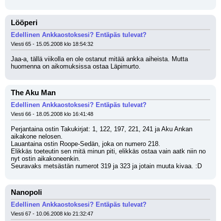
Lööperi
Edellinen Ankkaostoksesi? Entäpäs tulevat?
Viesti 65 - 15.05.2008 klo 18:54:32
Jaa-a, tällä viikolla en ole ostanut mitää ankka aiheista. Mutta 
huomenna on aikomuksissa ostaa Läpimurto.
The Aku Man
Edellinen Ankkaostoksesi? Entäpäs tulevat?
Viesti 66 - 18.05.2008 klo 16:41:48
Perjantaina ostin Takukirjat: 1, 122, 197, 221, 241 ja Aku Ankan 
aikakone nelosen.
Lauantaina ostin Roope-Sedän, joka on numero 218.
Elikkäs toeteutin sen mitä minun piti, elikkäs ostaa vain aatk niin no 
nyt ostin aikakoneenkin. 
Seuravaks metsästän numerot 319 ja 323 ja jotain muuta kivaa. :D
Nanopoli
Edellinen Ankkaostoksesi? Entäpäs tulevat?
Viesti 67 - 10.06.2008 klo 21:32:47