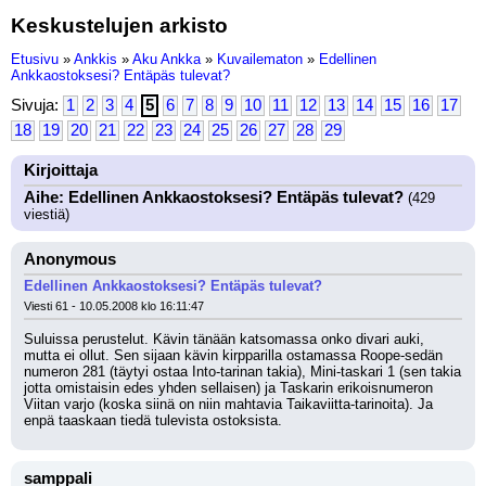
Keskustelujen arkisto
Etusivu
»
Ankkis
»
Aku Ankka
»
Kuvailematon
»
Edellinen
Ankkaostoksesi? Entäpäs tulevat?
Sivuja:
1
2
3
4
5
6
7
8
9
10
11
12
13
14
15
16
17
18
19
20
21
22
23
24
25
26
27
28
29
Kirjoittaja
Aihe: Edellinen Ankkaostoksesi? Entäpäs tulevat?
(429
viestiä)
Anonymous
Edellinen Ankkaostoksesi? Entäpäs tulevat?
Viesti 61 - 10.05.2008 klo 16:11:47
Suluissa perustelut. Kävin tänään katsomassa onko divari auki, 
mutta ei ollut. Sen sijaan kävin kirpparilla ostamassa Roope-sedän 
numeron 281 (täytyi ostaa Into-tarinan takia), Mini-taskari 1 (sen takia 
jotta omistaisin edes yhden sellaisen) ja Taskarin erikoisnumeron 
Viitan varjo (koska siinä on niin mahtavia Taikaviitta-tarinoita). Ja 
enpä taaskaan tiedä tulevista ostoksista.
samppali