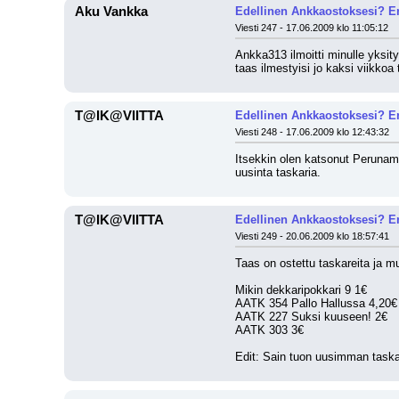
Aku Vankka
Edellinen Ankkaostoksesi? En
Viesti 247 - 17.06.2009 klo 11:05:12
Ankka313 ilmoitti minulle yksity
taas ilmestyisi jo kaksi viikkoa 
T@IK@VIITTA
Edellinen Ankkaostoksesi? En
Viesti 248 - 17.06.2009 klo 12:43:32
Itsekkin olen katsonut Perunama
uusinta taskaria.
T@IK@VIITTA
Edellinen Ankkaostoksesi? En
Viesti 249 - 20.06.2009 klo 18:57:41
Taas on ostettu taskareita ja 
Mikin dekkaripokkari 9 1€
AATK 354 Pallo Hallussa 4,20€
AATK 227 Suksi kuuseen! 2€
AATK 303 3€
Edit: Sain tuon uusimman taskarin