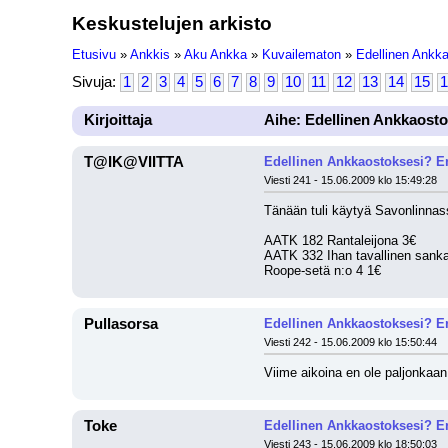
Keskustelujen arkisto
Etusivu
»
Ankkis
»
Aku Ankka
»
Kuvailematon
»
Edellinen Ankk
Sivuja:
1
2
3
4
5
6
7
8
9
10
11
12
13
14
15
1
Kirjoittaja
Aihe: Edellinen Ankkaosto
T@IK@VIITTA
Edellinen Ankkaostoksesi? En
Viesti 241 - 15.06.2009 klo 15:49:28
Tänään tuli käytyä Savonlinnass
AATK 182 Rantaleijona 3€
AATK 332 Ihan tavallinen sanka
Roope-setä n:o 4 1€
Pullasorsa
Edellinen Ankkaostoksesi? En
Viesti 242 - 15.06.2009 klo 15:50:44
Viime aikoina en ole paljonkaan
Toke
Edellinen Ankkaostoksesi? En
Viesti 243 - 15.06.2009 klo 18:50:03