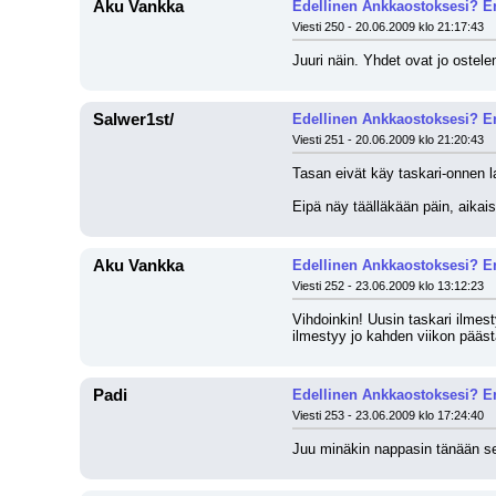
Aku Vankka
Edellinen Ankkaostoksesi? En
Viesti 250 - 20.06.2009 klo 21:17:43
Juuri näin. Yhdet ovat jo ostele
Salwer1st/
Edellinen Ankkaostoksesi? En
Viesti 251 - 20.06.2009 klo 21:20:43
Tasan eivät käy taskari-onnen la
Eipä näy täälläkään päin, aikaisi
Aku Vankka
Edellinen Ankkaostoksesi? En
Viesti 252 - 23.06.2009 klo 13:12:23
Vihdoinkin! Uusin taskari ilmest
ilmestyy jo kahden viikon pää
Padi
Edellinen Ankkaostoksesi? En
Viesti 253 - 23.06.2009 klo 17:24:40
Juu minäkin nappasin tänään sen