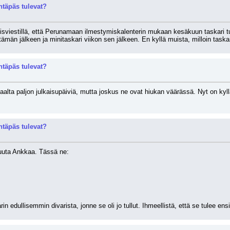
täpäs tulevat?
isviestillä, että Perunamaan ilmestymiskalenterin mukaan kesäkuun taskari tuli
tämän jälkeen ja minitaskari viikon sen jälkeen. En kyllä muista, milloin taskar
täpäs tulevat?
alta paljon julkaisupäiviä, mutta joskus ne ovat hiukan väärässä. Nyt on kyl
täpäs tulevat?
muuta Ankkaa. Tässä ne:
 edullisemmin divarista, jonne se oli jo tullut. Ihmeellistä, että se tulee ensi