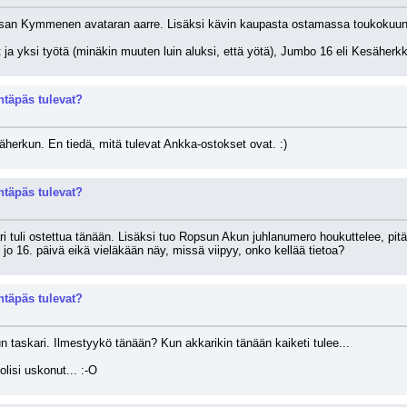
san Kymmenen avataran aarre. Lisäksi kävin kaupasta ostamassa toukokuun t
ja yksi työtä (minäkin muuten luin aluksi, että yötä), Jumbo 16 eli Kesäherkk
täpäs tulevat?
herkun. En tiedä, mitä tulevat Ankka-ostokset ovat. :)
täpäs tulevat?
ri tuli ostettua tänään. Lisäksi tuo Ropsun Akun juhlanumero houkuttelee, p
jo 16. päivä eikä vieläkään näy, missä viipyy, onko kellää tietoa?
täpäs tulevat?
taskari. Ilmestyykö tänään? Kun akkarikin tänään kaiketi tulee...
lisi uskonut... :-O