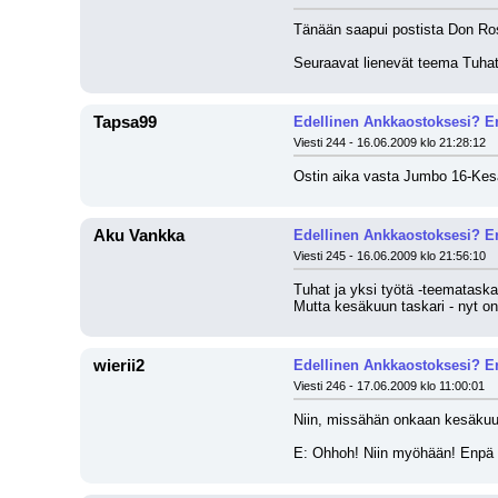
Tänään saapui postista Don Ro
Seuraavat lienevät teema Tuhat 
Tapsa99
Edellinen Ankkaostoksesi? En
Viesti 244 - 16.06.2009 klo 21:28:12
Ostin aika vasta Jumbo 16-Kesä
Aku Vankka
Edellinen Ankkaostoksesi? En
Viesti 245 - 16.06.2009 klo 21:56:10
Tuhat ja yksi työtä -teemataska
Mutta kesäkuun taskari - nyt on 
wierii2
Edellinen Ankkaostoksesi? En
Viesti 246 - 17.06.2009 klo 11:00:01
Niin, missähän onkaan kesäkuun 
E: Ohhoh! Niin myöhään! Enpä o