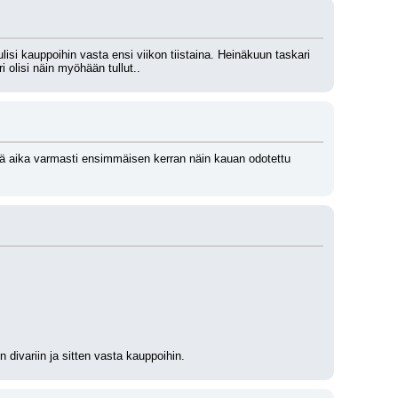
si kauppoihin vasta ensi viikon tiistaina. Heinäkuun taskari 
i olisi näin myöhään tullut..
lä aika varmasti ensimmäisen kerran näin kauan odotettu 
n divariin ja sitten vasta kauppoihin.