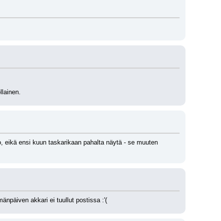
llainen.
no, eikä ensi kuun taskarikaan pahalta näytä - se muuten 
npäiven akkari ei tuullut postissa :'(