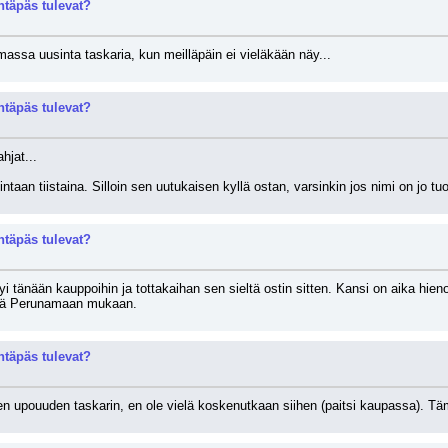
täpäs tulevat?
massa uusinta taskaria, kun meilläpäin ei vieläkään näy...
täpäs tulevat?
hjat...
ntaan tiistaina. Silloin sen uutukaisen kyllä ostan, varsinkin jos nimi on jo tuo
täpäs tulevat?
yi tänään kauppoihin ja tottakaihan sen sieltä ostin sitten. Kansi on aika hie
stä Perunamaan mukaan.
täpäs tulevat?
 upouuden taskarin, en ole vielä koskenutkaan siihen (paitsi kaupassa). Tämä